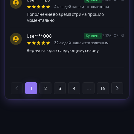
44 людей нашли это полезным
Пополнение во время стрима прошло
моментально.
User***008
Куплено
2025-07-31
32 людей нашли это полезным
Вернусь сюда к следующему сезону.
1
2
3
4
...
16