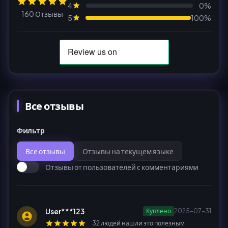
4
0%
160 Отзывы
5
100%
Все отзывы
Фильтр
Все отзывы
Отзывы на текущем языке
Отзывы от пользователей с комментариями
User***123
Куплено
2025-07-31
32 людей нашли это полезным