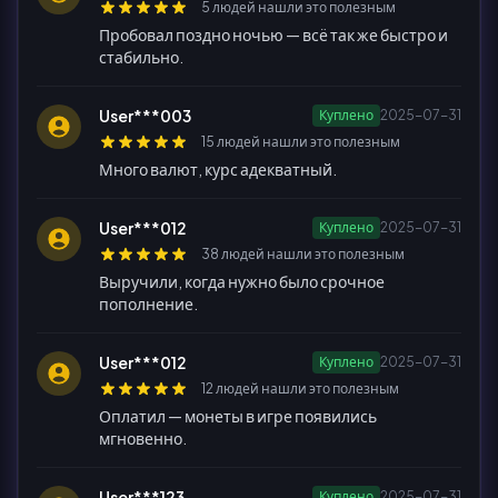
5 людей нашли это полезным
Пробовал поздно ночью — всё так же быстро и
стабильно.
User***003
Куплено
2025-07-31
15 людей нашли это полезным
Много валют, курс адекватный.
User***012
Куплено
2025-07-31
38 людей нашли это полезным
Выручили, когда нужно было срочное
пополнение.
User***012
Куплено
2025-07-31
12 людей нашли это полезным
Оплатил — монеты в игре появились
мгновенно.
User***123
Куплено
2025-07-31