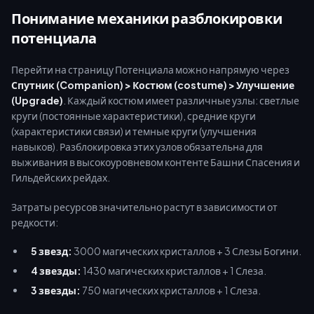
алмазов становится критически важным. В этом гайде
Понимание механики разблокировки
указаны точные затраты материалов, эффективные
потенциала
маршруты фарма и способы безопасного пополнения
запасов алмазов через buffget для оптимального
Перейти на страницу Потенциала можно напрямую через
планирования гачи.
Спутник (Companion) > Костюм (costume) > Улучшение
(Upgrade)
. Каждый костюм имеет различные узлы: светлые
круги (постоянные характеристики), средние круги
(характеристики связи) и темные круги (улучшения
навыков). Разблокировка этих узлов обязательна для
выживания в высокоуровневом контенте Башни Спасения и
Гильдейских рейдах.
Затраты ресурсов значительно растут в зависимости от
редкости:
5 звезд:
3000 магических кристаллов + 3 Слезы Богини.
4 звезды:
1430 магических кристаллов + 1 Слеза.
3 звезды:
750 магических кристаллов + 1 Слеза.