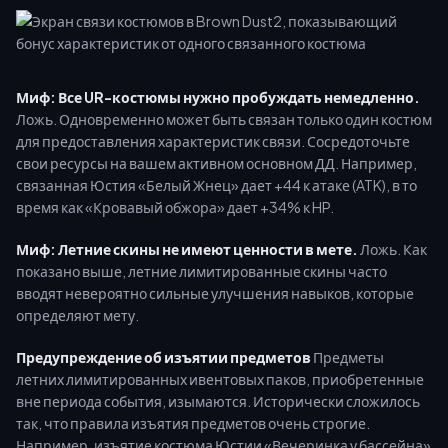
Миф: Все UR-костюмы нужно пробуждать немедленно.
Ложь. Одновременно может быть связан только один костюм
для предоставления характеристик связи. Сосредоточьте
свои ресурсы на вашем активном основном ДД. Например,
связанная Юстия «Белый Жнец» дает +44 к атаке (ATK), в то
время как «Кровавый обжора» дает +34% к HP.
Миф: Летние скины не имеют ценности в мете.
Ложь. Как
показано выше, летние лимитированные скины часто
вводят невероятно сильные улучшения навыков, которые
определяют мету.
Предупреждение об изъятии предметов
Предметы
летних лимитированных ивентовых паков, приобретенные
вне периода события, изымаются. Исторически сложилось
так, что правила изъятия предметов очень строгие.
Например, изъятие костюма Юстии «Вечеринка у бассейна»