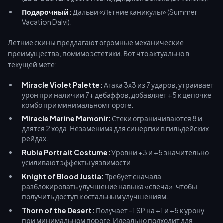
Подарочный:
Дальви «Летние каникулы» (Summer
Vacation Dalvi).
Летние скины предлагают огромные механические
преимущества, помимо эстетики. Вот что актуально в
текущей мете:
Miracle Violet Palette:
Атака 3x3 из 7 ударов, утраивает
урон при наличии 7+ дебаффов, добавляет +5 к цепочке
комбо при минимальном пороге.
Miracle Marine Mamonir:
Стеки ограничиваются 8 и
длятся 2 хода. Незаменима для синергии в гильдейских
рейдах.
Rubia Portrait Costume:
Уровни +3 и +5 значительно
усиливают эффекты уязвимости.
Knight of Blood Justia:
Требует сначала
разблокировать улучшение навыка «свеча», чтобы
получить доступ к остальным улучшениям.
Thorn of the Desert:
Получает -1 SP на +1 и +5 к урону
при минимальном пороге. Идеально подходит для