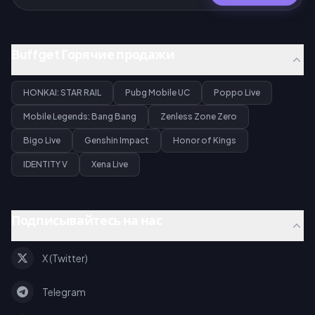
Buffget Горячие продажи
HONKAI: STAR RAIL
Pubg Mobile UC
Poppo Live
Mobile Legends: Bang Bang
Zenless Zone Zero
Bigo Live
Genshin Impact
Honor of Kings
IDENTITY V
Xena Live
Подписывайтесь на нас
X (Twitter)
Telegram