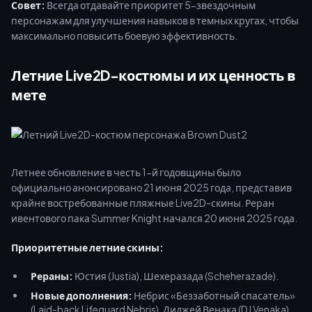
Совет:
Всегда отдавайте приоритет 5-звездочным
персонажам для улучшения навыков в темных кругах, чтобы
максимально повысить боевую эффективность.
Летние Live2D-костюмы и их ценность в
мете
Летнее обновление в честь 1-й годовщины было
официально анонсировано 21 июня 2025 года, представив
крайне востребованные пляжные Live2D-скины. Реран
ивентового пака Summer Knight начался 20 июня 2025 года.
Приоритетные летние скины:
Рераны:
Юстия (Justia), Шехеразада (Scheherazade).
Новые дополнения:
Небрис «Беззаботный спасатель»
(Laid-back Lifeguard Nebris), Диджей Венака (DJ Venaka).