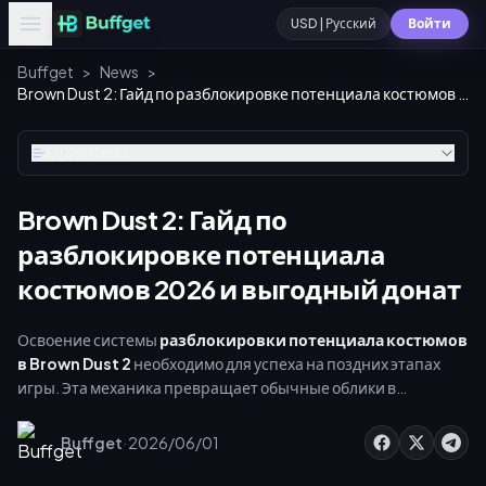
USD | Русский
Войти
Buffget
>
News
>
Brown Dust 2: Гайд по разблокировке потенциала костюмов 2026 и выгодный донат
Содержание
Brown Dust 2: Гайд по
разблокировке потенциала
костюмов 2026 и выгодный донат
Освоение системы
разблокировки потенциала костюмов
в Brown Dust 2
необходимо для успеха на поздних этапах
игры. Эта механика превращает обычные облики в
ключевые элементы меты, открывая постоянные
характеристики, бонусы связи и улучшения навыков. С
·
Buffget
2026/06/01
появлением летних Live2D-костюмов, меняющих
расстановку сил, грамотное распределение бюджета