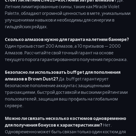
Летние лимитированные скины, такие как Miracle Violet
Palette, обладают огромной ценностью в мете, уникальными
улучшениями навыков и необходимы для синергии в
гильдейских рейдах.
Сколько алмазов нужно для гаранта на летнем баннере?
Один призыв стоит 200 Алмазов, а 10 призывов — 2000
Алмазов. Рассчитайте свой точный гарант на основе
текущего порога гарантированного получения персонажа.
Безопасно ли использовать buffget для пополнения
алмазов в Brown Dust2?
Да. buffget гарантирует
безопасное пополнение аккаунта с защищенными
транзакциями, быстрой доставкой и высокими рейтингами
пользователей, защищая ваш профиль на глобальном
сервере.
Можно ли связать несколько костюмов одновременно
для получения бонусов к характеристикам?
Нет.
Одновременно может быть связан только один костюм для