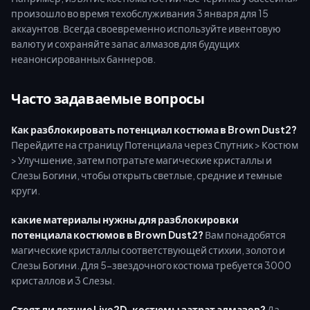
произошло во время техобслуживания 3 января для 15
аккаунтов. Всегда своевременно используйте ивентовую
валюту и сохраняйте запас алмазов для будущих
неанонсированных баннеров.
Часто задаваемые вопросы
Как разблокировать потенциал костюма в Brown Dust2?
Перейдите на страницу Потенциала через Спутник > Костюм
> Улучшение, затем потратьте магические кристаллы и
Слезы Богини, чтобы открыть светлые, средние и темные
круги.
какие материалы нужны для разблокировки
потенциала костюмов в Brown Dust2?
Вам понадобятся
магические кристаллы соответствующей стихии, золото и
Слезы Богини. Для 5-звездочного костюма требуется 3000
кристаллов и 3 Слезы.
Стоят ли летние Live2D-костюмы затрат алмазов?
Да.