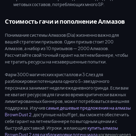
метовых составов, потребляющих много SP.
Стоимость гачи и пополнение Алмазов
Понимание системы Алмазов (Dia) жизненно важно для
вашей стратегии призывов. Один призыв стоит 200
Алмазов, а набор из 10 призывов — 2000 Алмазов.
Рассчитайте свой точный гарант на летнем баннере, чтобы
не тратить ресурсы на незавершенные попытки.
Фарм 3000 магических кристаллов и 3 Слез для
разблокировки потенциала одного 5-звездочного
персонажа занимает недели ежедневного гринда. Если вам
не хватает ресурсов для гачи во время критически важных
лимитированных баннеров, может потребоваться внешняя
поддержка. Изучив
самые дешевые предложения на алмазы
Brown Dust 2
, доступные на buffget, вы сможете обеспечить
себе гарант на летнем баннере по выгодным ценам и с
быстрой доставкой. Игроки, желающие
купить алмазы
Brown Dust 2 для разблокировки потенциала
косвенно через