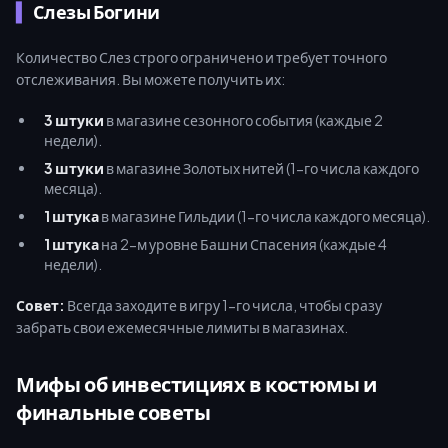
Слезы Богини
Количество Слез строго ограничено и требует точного
отслеживания. Вы можете получить их:
3 штуки
в магазине сезонного события (каждые 2
недели).
3 штуки
в магазине Золотых нитей (1-го числа каждого
месяца).
1 штука
в магазине Гильдии (1-го числа каждого месяца).
1 штука
на 2-м уровне Башни Спасения (каждые 4
недели).
Совет:
Всегда заходите в игру 1-го числа, чтобы сразу
забрать свои ежемесячные лимиты в магазинах.
Мифы об инвестициях в костюмы и
финальные советы