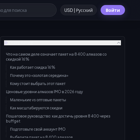
USD | Русский
Войти
Содержание
Что на самом деле означает пакет на 8 400 алмазов со
скидкой 16%
Как работает скидка 16%
Почему это «золотая середина»
Кому стоит выбрать этот пакет
Ценовые уровни алмазов IMO в 2026 году
Маленькие vs оптовые пакеты
Как масштабируются скидки
Пошаговое руководство: как достичь уровня 8 400 через
buffget
Подготовьте свой аккаунт IMO
Выберите пакет на 8 400 алмазов