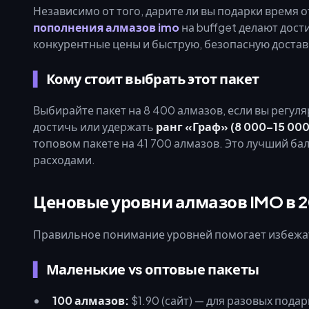
Независимо от того, дарите ли вы подарки время 
пополнения алмазов imo
на buffget делают дост
конкурентные цены и быструю, безопасную достав
Кому стоит выбрать этот пакет
Выбирайте пакет на 8 400 алмазов, если вы регул
достичь или удержать
ранг «Граф» (8 000–15 00
топовом пакете на 41 700 алмазов. Это лучший ба
расходами.
Ценовые уровни алмазов IMO в 2
Правильное понимание уровней помогает избежат
Маленькие vs оптовые пакеты
100 алмазов:
$1.90 (сайт) — для разовых подар