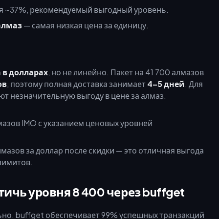
ия ~37%, рекомендуемый выгодный уровень.
 алмаз
— самая низкая цена за единицу.
 в долларах
, но не линейно. Пакет на 41 700 алмазов
ов
, поэтому полная доставка занимает
4–5 дней
. Для
т незначительную выгоду в цене за алмаз.
лмазов за доллар после скидки — это отличная выгода
лимитов.
ичь уровня 8 400 через buffget
льно. buffget обеспечивает 99% успешных транзакций