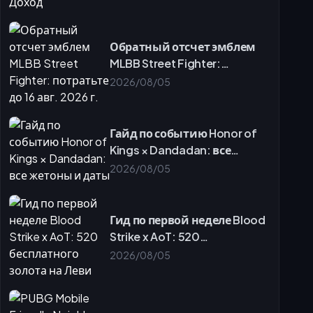
Требования для разблокировки
Безопасность
Часто задаваемые вопросы
Обратный отсчет эмблем
MLBB Street Fighter:
потратьте до 16 авг. 2026 г.
2026/08/05
Гайд по событию Honor of
Kings × Dandadan: все
жетоны и даты
2026/08/05
Гид по первой неделе Blood
Strike x AoT: 520
бесплатного золота на Леви
2026/08/05