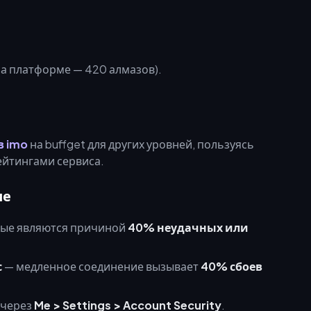
а платформе — 420 алмазов).
в imo
на buffget для других уровней, пользуясь
ейтингами сервиса.
ие
ые являются причиной
40% неудачных или
с
— медленное соединение вызывает
40% сбоев
через
Me > Settings > Account Security
.