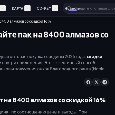
КАРТА
CD-KEY
Новости
 8400 алмазов со скидкой 16%
айте пак на 8400 алмазов со
дная оптовая покупка середины 2026 года:
скидка
и внутри приложения. Это эффективный способ
нков и получения очков Благородного ранга (Noble
о 35% бонусных алмазов. Пополнение через веб-
 60% по сравнению с покупками в приложении.
т на 8 400 алмазов со скидкой 16%
дина» по соотношению цены и выгоды. При