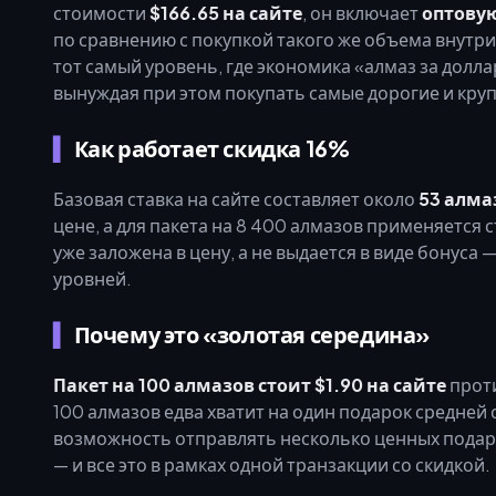
стоимости
$166.65 на сайте
, он включает
оптовую
по сравнению с покупкой такого же объема внутри 
тот самый уровень, где экономика «алмаз за долла
вынуждая при этом покупать самые дорогие и кру
Как работает скидка 16%
Базовая ставка на сайте составляет около
53 алмаз
цене, а для пакета на 8 400 алмазов применяется 
уже заложена в цену, а не выдается в виде бонуса
уровней.
Почему это «золотая середина»
Пакет на 100 алмазов стоит $1.90 на сайте
проти
100 алмазов едва хватит на один подарок средней 
возможность отправлять несколько ценных подарков
— и все это в рамках одной транзакции со скидкой.