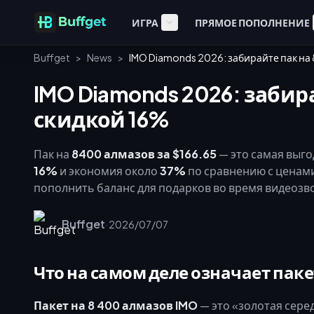
ИГРА
ПРЯМОЕ ПОПОЛНЕНИЕ
Buffget
>
News
>
IMO Diamonds 2026: забирайте пак на
IMO Diamonds 2026: забир
скидкой 16%
Пак на
8400 алмазов за $166.65
— это самая выго
16%
и экономия около
37%
по сравнению с ценам
пополнить баланс для подарков во время видеозво
Rank), а события февраля–марта 2026 года дают д
версию позволяет стабильно экономить от 38% до
Buffget
·
2026/07/07
Что на самом деле означает паке
Пакет на 8 400 алмазов IMO
— это «золотая сере