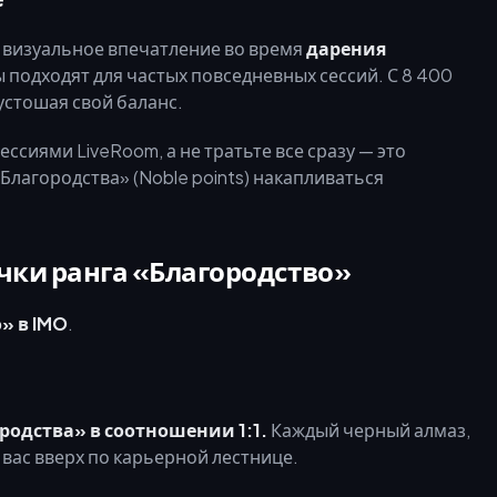
 визуальное впечатление во время
дарения
 подходят для частых повседневных сессий. С 8 400
пустошая свой баланс.
сиями LiveRoom, а не тратьте все сразу — это
лагородства» (Noble points) накапливаться
чки ранга «Благородство»
» в IMO
.
одства» в соотношении 1:1.
Каждый черный алмаз,
вас вверх по карьерной лестнице.