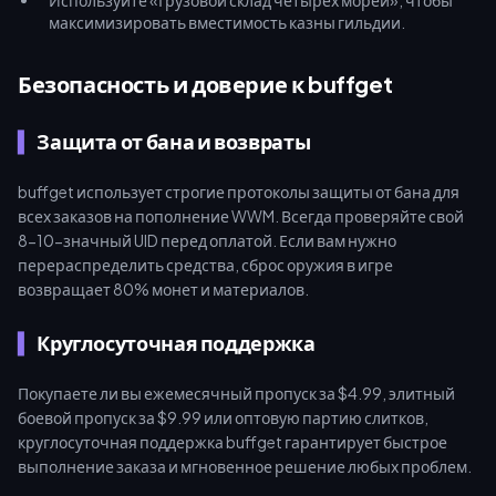
Используйте «Грузовой склад четырех морей», чтобы
максимизировать вместимость казны гильдии.
Безопасность и доверие к buffget
Защита от бана и возвраты
buffget использует строгие протоколы защиты от бана для
всех заказов на пополнение WWM. Всегда проверяйте свой
8-10-значный UID перед оплатой. Если вам нужно
перераспределить средства, сброс оружия в игре
возвращает 80% монет и материалов.
Круглосуточная поддержка
Покупаете ли вы ежемесячный пропуск за $4.99, элитный
боевой пропуск за $9.99 или оптовую партию слитков,
круглосуточная поддержка buffget гарантирует быстрое
выполнение заказа и мгновенное решение любых проблем.