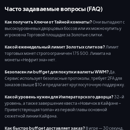
Часто задаваемые вопросы (FAQ)
Как получить Ключи от Тайной комнаты?
Они выпадают с
высокоуровневых дворцовых боссов или их можно купить у
игроков на Торговой площадке за Золотые слитки.
Какой еженедельный лимит Золотых слитков?
Лимит
торговых монет строго ограничен 175 500. Лимита на
монеты «Нефрит эха» нет.
Безопасен ли buffget для покупки валюты WWM?
Да.
Сервис использует безопасные протоколы, требует 2FA для
заказов свыше $10 и предлагает круглосуточную поддержку.
Какой уровень нужен для Императорского дворца?
32-й
уровень, а также завершение квеста «Новичок в Кайфэне –
Приветствующая толпа» из первой главы основной
сюжетной линии Кайфэна.
Как быстро buffget доставляет заказ?
В игре — 30 секунд,