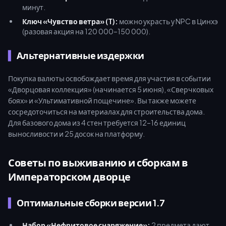
минут.
Ключ «Чувство ветра» (T):
можно украсть у NPC в Цинхэ
(разовая акция на 120 000–150 000).
Альтернативные издержки
Покупка валюты освобождает время для участия в событии
«Дворцовая коллекция» (начинается 5 июня), «Сверчковых
боях» и «Ультимативной пощечине». Вы также можете
сосредоточиться на материалах для строительства дома.
Для базового дома из 4 стен требуется 12–16 единиц
выносливости и 25 досок на платформу.
Советы по выживанию и сборкам в
Императорском дворце
Оптимальные сборки версии 1.7
Набор «Нефритовое снаряжение»:
2 предмета дают