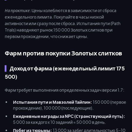
На практике:
Цены колеблются в зависимости от сброса
еженедельного лимита. Покупайте в часы низкой
активности или сразу после сброса. Испытания пути (Path
Trials) наводняют рынок 150 000 Золотых слитков при
первом прохождении, что снижает цены.
Фарм против покупки Золотых слитков
Доход от фарма (еженедельный лимит 175
500)
Фарм требует выполнения определенных задач версии 1.7:
Испытания пути и Мавзолей Тайпин:
150 000 (первое
прохождение), 100 000 (последующие).
Ежедневные награды за NPC (Странствующий путь):
5 000 за каждого x 10 заданий = 50 000 в день.
Побег из тюрьмы:
13 000 за забег длительностью 5–10