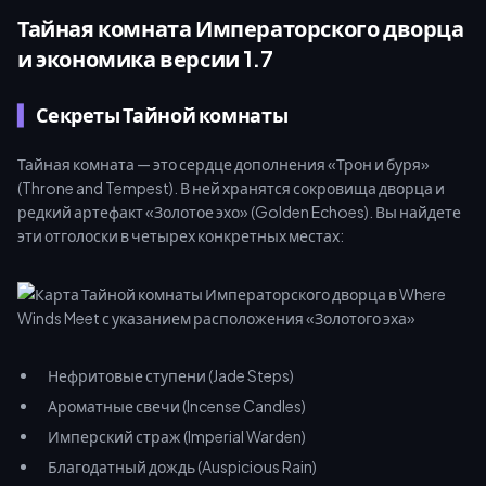
торговых монет, быстро пополнив запасы валюты. Многие
Тайная комната Императорского дворца
ветераны используют надежное [пополнение золотых
и экономика версии 1.7
слитков Where Winds Meet]
(https://buffget.com/goods/where-winds-meet) на buffget
Секреты Тайной комнаты
для мгновенного доступа, пропуская гринд, чтобы сразиться
с 3000 динамических NPC и победить новых мировых
боссов.
Тайная комната — это сердце дополнения «Трон и буря»
(Throne and Tempest). В ней хранятся сокровища дворца и
редкий артефакт «Золотое эхо» (Golden Echoes). Вы найдете
эти отголоски в четырех конкретных местах:
Нефритовые ступени (Jade Steps)
Ароматные свечи (Incense Candles)
Имперский страж (Imperial Warden)
Благодатный дождь (Auspicious Rain)