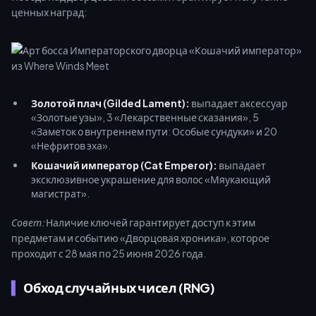
ценных наград:
Золотой плач (Gilded Lament):
выпадает аксессуар
«Золотые узы», 3 «Лекарственные сказания», 5
«Заметок о внутреннем пути: Особые сундуки» и 20
«Нефритов эха».
Кошачий император (Cat Emperor):
выпадает
эксклюзивное украшение для волос «Мяукающий
магистрат».
Совет:
Наличие ключей гарантирует доступ к этим
предметам и событию «Дворцовая хроника», которое
проходит с 28 мая по 25 июня 2026 года.
Обход случайных чисел (RNG)