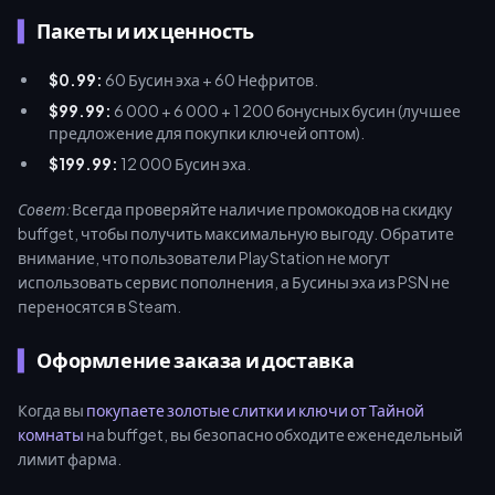
Пакеты и их ценность
$0.99:
60 Бусин эха + 60 Нефритов.
$99.99:
6 000 + 6 000 + 1 200 бонусных бусин (лучшее
предложение для покупки ключей оптом).
$199.99:
12 000 Бусин эха.
Совет:
Всегда проверяйте наличие промокодов на скидку
buffget, чтобы получить максимальную выгоду. Обратите
внимание, что пользователи PlayStation не могут
использовать сервис пополнения, а Бусины эха из PSN не
переносятся в Steam.
Оформление заказа и доставка
Когда вы
покупаете золотые слитки и ключи от Тайной
комнаты
на buffget, вы безопасно обходите еженедельный
лимит фарма.