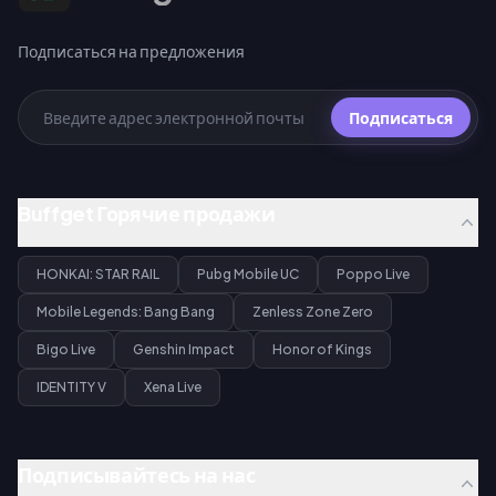
Подписаться на предложения
Подписаться
Buffget Горячие продажи
HONKAI: STAR RAIL
Pubg Mobile UC
Poppo Live
Mobile Legends: Bang Bang
Zenless Zone Zero
Bigo Live
Genshin Impact
Honor of Kings
IDENTITY V
Xena Live
Подписывайтесь на нас