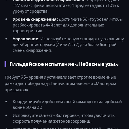
+27 к макс. физической атаке; 4 предмета дают +10% к
урону от сродства.
Уровень снаряжения:
Достигните 56-го уровня, чтобы
разблокировать 4-й слот для дополнительных
характеристик.
Управление:
Используйте новую стандартную клавишу
для убирания оружия (Z или Alt+Z) для более быстрой
смены снаряжения.
Гильдейское испытание «Небесные узы»
Требует 95+ уровня и устанавливает строгие временные
рамки для победы над «Танцующим львом» и «Мастером
призраков».
Координируйте действия своей команды в гильдейской
войне 30 на 30.
Используйте объект «Зал героев», чтобы увеличить
скорость получения жетонов сокровищ.