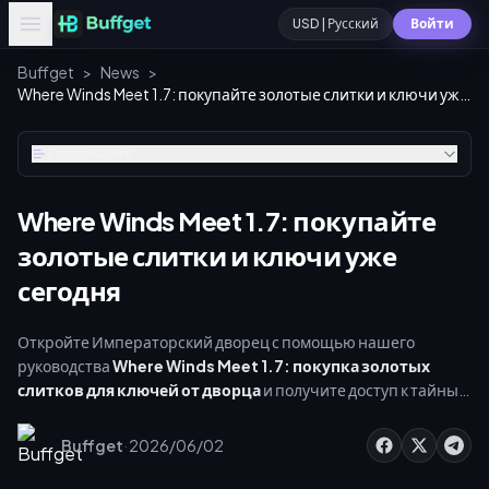
USD | Русский
Войти
Buffget
>
News
>
Where Winds Meet 1.7: покупайте золотые слитки и ключи уже сегодня
Содержание
Where Winds Meet 1.7: покупайте
золотые слитки и ключи уже
сегодня
Откройте Императорский дворец с помощью нашего
руководства
Where Winds Meet 1.7: покупка золотых
слитков для ключей от дворца
и получите доступ к тайным
сокровищам уже сегодня. Обновление от 29 мая 2026 года
добавляет масштабную зону Императорского дворца
·
Buffget
2026/06/02
площадью более 1 000 000 кв. метров и затерянную главу
«Трон и буря». Преодолейте еженедельный лимит в 175 500