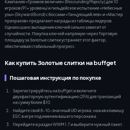
Кампания «Громкое величие» (Resounding Majesty) для 10
игроков (91+ уровень) и гильдейское испытание «Небесные
узы» (Skyward Bond) с боссами «Танцующий лев» и «Мастер
призраков» предлагают награды из таблицы лидеров.
Однако шанс выпадения ключей сильно зависит от
случайности. Покупка ключей напрямую через Торговую
площадку за Золотые слитки устраняет этот фактор,
обеспечивая стабильный прогресс.
Как купить Золотые слитки на buffget
Пошаговая инструкция по покупке
Зарегистрируйтесь на buffget и включите
двухфакторную аутентификацию (2FA) для транзакций
на сумму более $10.
Найдите свой 8-10-значный UID игрока, нажав клавишу
ESC в игре под именем вашего персонажа.
Перейдите в раздел WWM 1.7 и выберите нужный пакет.