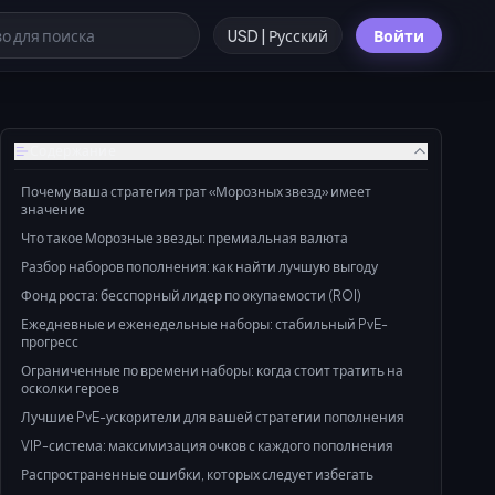
USD | Русский
Войти
Содержание
Почему ваша стратегия трат «Морозных звезд» имеет
значение
Что такое Морозные звезды: премиальная валюта
Разбор наборов пополнения: как найти лучшую выгоду
Фонд роста: бесспорный лидер по окупаемости (ROI)
Ежедневные и еженедельные наборы: стабильный PvE-
прогресс
Ограниченные по времени наборы: когда стоит тратить на
осколки героев
Лучшие PvE-ускорители для вашей стратегии пополнения
VIP-система: максимизация очков с каждого пополнения
Распространенные ошибки, которых следует избегать