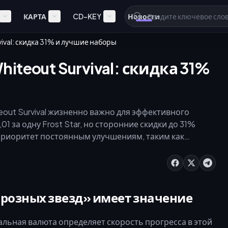
КАРТА
CD-KEY
Новости
vival: скидка 31% и лучшие наборы
hiteout Survival: скидка 31%
eout Survival жизненно важно для эффективного
1 за одну Frost Star, но сторонние скидки до 31%
риоритет постоянным улучшениям, таким как
s за каждое), а также ежемесячной карте для
авлен разбор ценности наборов, порогов VIP и
орозных звезд» имеет значение
альная валюта определяет скорость прогресса в этой