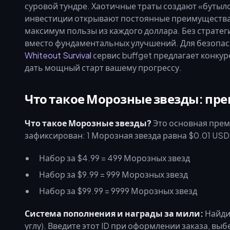
суровой тундре. Хаотичные траты создают «бутыл
инвестиции открывают постоянные преимущества
максимум пользы из каждого доллара. Без стратег
вместо фундаментальных улучшений. Для безопас
Whiteout Survival
сервис buffget предлагает конкур
дать мощный старт вашему прогрессу.
Что такое Морозные звезды: пр
Что такое Морозные звезды?
Это основная прем
зафиксирован: 1 Морозная звезда равна $0.01 USD
Набор за $4.99 = 499 Морозных звезд
Набор за $9.99 = 999 Морозных звезд
Набор за $99.99 = 9999 Морозных звезд
Система пополнения и награды за мили:
Найдит
углу). Введите этот ID при оформлении заказа, вы