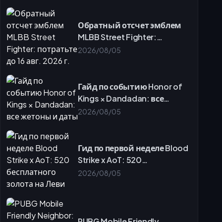
Обратный отсчет эмблем
MLBB Street Fighter:
потратьте до 16 авг. 2026 г.
2026/08/05
Гайд по событию Honor of
Kings × Dandadan: все
жетоны и даты
2026/08/05
Гид по первой неделе Blood
Strike x AoT: 520
бесплатного золота на Леви
2026/08/05
PUBG Mobile Friendly