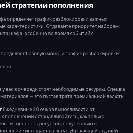
ей стратегии пополнения
а определяет график разблокировки важных
ые характеристики. Отдавайте приоритет наборам
та шефа, особенно во время событий с
пределяет базовую мощь и график разблокировки:
ровня
а у вас в очереди стоят необходимые ресурсы. Спешка
материалов — это пустая трата премиальной валюты.
т
Ежедневные 20 очков выносливости от
ых пополнений останавливайтесь, как только
евысит ценность ресурсов, полученных от
пополнение истощает валюту с убывающей отдачей.