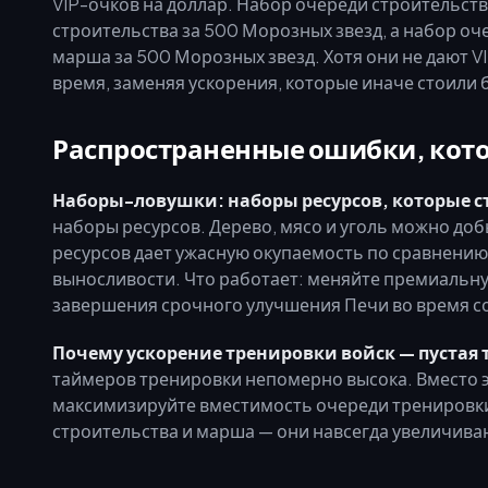
VIP-очков на доллар. Набор очереди строительст
строительства за 500 Морозных звезд, а набор 
марша за 500 Морозных звезд. Хотя они не дают 
время, заменяя ускорения, которые иначе стоили
Распространенные ошибки, кото
Наборы-ловушки: наборы ресурсов, которые с
наборы ресурсов. Дерево, мясо и уголь можно до
ресурсов дает ужасную окупаемость по сравнени
выносливости. Что работает: меняйте премиальну
завершения срочного улучшения Печи во время с
Почему ускорение тренировки войск — пустая 
таймеров тренировки непомерно высока. Вместо э
максимизируйте вместимость очереди тренировки
строительства и марша — они навсегда увеличива