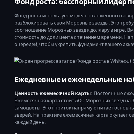
Фонд роста: бесспорный лидер п
Фонд роста использует модель отложенного возвр
разблокировать свои Морозные звезды. Это требу
соотношение Морозных звезд к доллару в игре. Вме
стоимость до доли цента с течением времени. Нап
очередей, чтобы укрепить фундамент вашего акка
Ежедневные и еженедельные на
Ценность ежемесячной карты:
Постоянные ежед
Ежемесячная карта стоит 500 Морозных звезд на 3
самоцветы. Этот приток напрямую питает основные
зверей. На практике ежемесячная карта окупает се
каждый день.