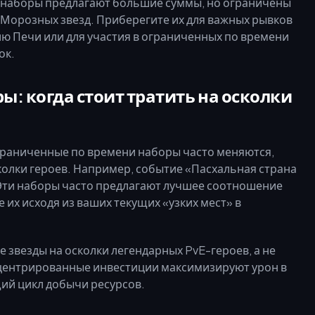
наборы предлагают большие суммы, но ограничены
9 Морозных звезд. Приберегите их для важных рывков
ию Печи или для участия в ограниченных по времени
ок.
: когда стоит тратить на осколки
раниченные по времени наборы часто меняются,
олки героев. Например, событие «Пасхальная страна
C. Эти наборы часто предлагают лучшее соотношение
их исходя из ваших текущих «узких мест» в
 звезды на осколки легендарных PvE-героев, а не
нцентрированные инвестиции максимизируют урон в
щий цикл добычи ресурсов.