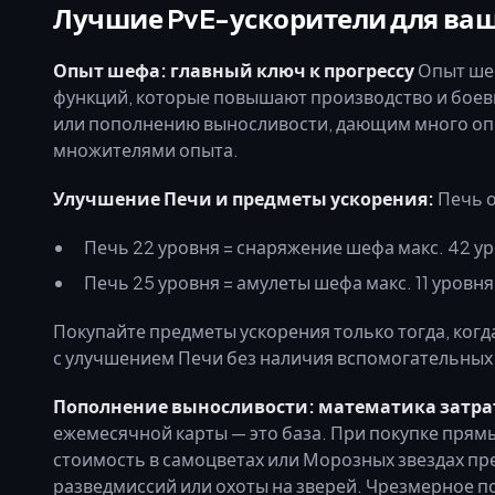
Лучшие PvE-ускорители для ваш
Опыт шефа: главный ключ к прогрессу
Опыт шеф
функций, которые повышают производство и боев
или пополнению выносливости, дающим много опы
множителями опыта.
Улучшение Печи и предметы ускорения:
Печь о
Печь 22 уровня = снаряжение шефа макс. 42 у
Печь 25 уровня = амулеты шефа макс. 11 уровня
Покупайте предметы ускорения только тогда, когд
с улучшением Печи без наличия вспомогательных 
Пополнение выносливости: математика затра
ежемесячной карты — это база. При покупке прям
стоимость в самоцветах или Морозных звездах пр
разведмиссий или охоты на зверей. Чрезмерное 