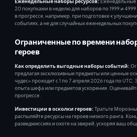
Еженедельные наборы ресурсов:
Еженедельные 
20 покупками в неделю для наборов по 1999 и 499
в прогрессе, например, при подготовке к улучшен
событиях, а не для случайных еженедельных покуп
Ограниченные по времени наборы
героев
Как определить выгодные наборы событий:
Ог
предлагая эксклюзивные предметы или ценные оск
чудес» проходит с 1 по 7 апреля 2026 года по UT
опыта шефа или предметов ускорения. Оценивайте 
прогрессе.
Инвестиции в осколки героев:
Тратьте Морозные
распыляйте ресурсы на героев низкого ранга. Ко
разведмиссиях и охоте на зверей, ускоряя ваш об