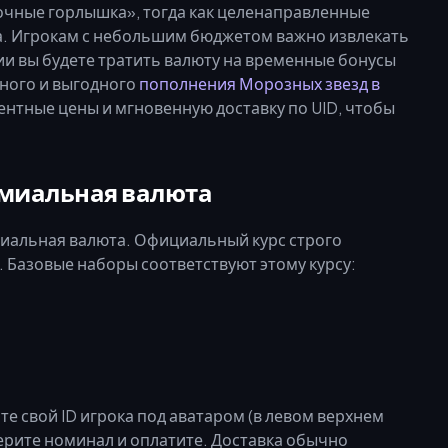
очные горлышка», тогда как целенаправленные
. Игрокам с небольшим бюджетом важно извлекать
ии вы будете тратить валюту на временные бонусы
ного и выгодного
пополнения Морозных звезд в
ентные цены и мгновенную доставку по UID, чтобы
емиальная валюта
иальная валюта. Официальный курс строго
. Базовые наборы соответствуют этому курсу:
е свой ID игрока под аватаром (в левом верхнем
берите номинал и оплатите. Доставка обычно