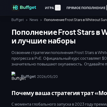
ИГРА
ПРЯМОЕ ПОПОЛНЕНИЕ
Buffget
>
News
>
Пополнение Frost Stars в Whiteout Sur
Пополнение Frost Stars в W
и лучшие наборы
Освоение стратегии пополнения Frost Stars в Whit
прогресса в PvE. Официальный курс составляет $0,0
значительно повышают окупаемость. Отдавайте п
очереди строительства и марша (по 500 Frost Star
получения ежедневной выносливости. Ниже предст
Buffget
·
2026/05/20
оптимальных приоритетов трат.
Почему ваша стратегия трат «М
С момента глобального запуска в 2023 году преми