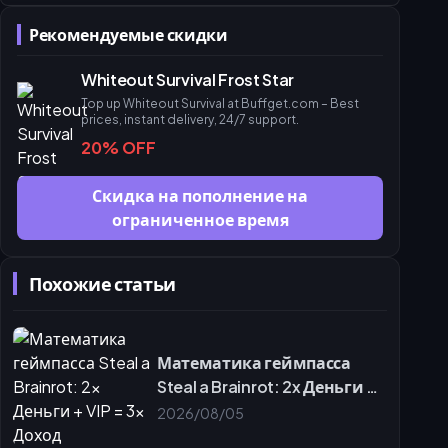
Заключительные мысли и резюме стратегии пополнения
Рекомендуемые скидки
Раздел FAQ
Whiteout Survival Frost Star
Top up Whiteout Survival at Buffget.com – Best
prices, instant delivery, 24/7 support.
20% OFF
Скидка на пополнение на
ограниченное время
Похожие статьи
Математика геймпасса
Steal a Brainrot: 2x Деньги +
VIP = 3x Доход
2026/08/05