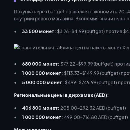
Покупка через buffget позволяет сэкономить 20
внутриигрового магазина. Экономия значительно 
33 500 монет:
$3.76–$4.99 (buffget) против $
680 000 монет:
$77.22–$99.99 (buffget) проти
1 000 000 монет:
$113.33–$149.99 (buffget) пр
5 000 000 монет:
$499–$749.99 (buffget) прот
Региональные цены в дирхамах (AED):
406 800 монет:
205.00–292.32 AED (buffget)
1 000 000 монет:
499.00–716.80 AED (buffget)
Малые пакеты: