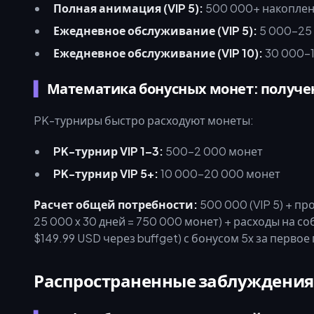
Полная анимация (VIP 5):
500 000+ накоплен
Ежедневное обслуживание (VIP 5):
5 000–25
Ежедневное обслуживание (VIP 10):
30 000–
Математика бонусных монет: получ
PK-турниры быстро расходуют монеты:
PK-турнир VIP 1–3:
500–2 000 монет
PK-турнир VIP 5+:
10 000–20 000 монет
Расчет общей потребности:
500 000 (VIP 5) + п
25 000 x 30 дней = 750 000 монет) + расходы на со
$149.99 USD через buffget) с бонусом 5x за перво
Распространенные заблуждения 