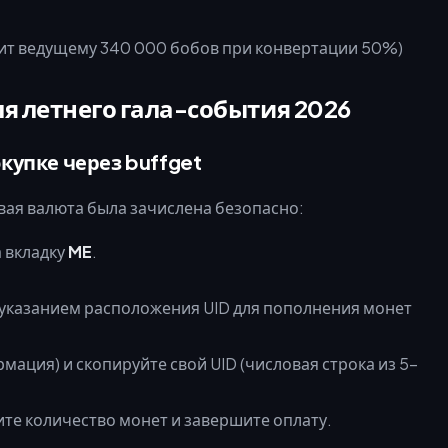
ит ведущему 340 000 бобов при конвертации 50%)
я летнего гала-события 2026
купке через buffget
ая валюта была зачислена безопасно:
а вкладку
ME
.
мация) и скопируйте свой UID (числовая строка из 5–
ите количество монет и завершите оплату.