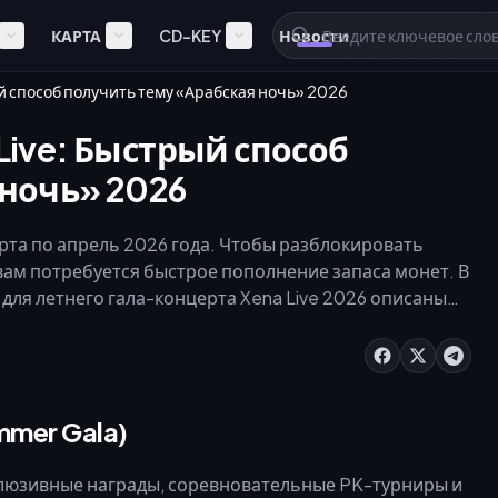
КАРТА
CD-KEY
Новости
й способ получить тему «Арабская ночь» 2026
Live: Быстрый способ
 ночь» 2026
арта по апрель 2026 года. Чтобы разблокировать
ам потребуется быстрое пополнение запаса монет. В
для летнего гала-концерта Xena Live 2026 описаны
ротранзакций и безопасные шаги по пополнению
лнение и учитывайте скорость доставки, чтобы успеть
ия.
mer Gala)
клюзивные награды, соревновательные PK-турниры и