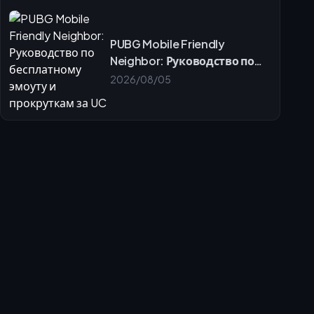
PUBG Mobile Friendly
Neighbor: Руководство по
бесплатному эмоуту и
2026/08/05
прокруткам за UC