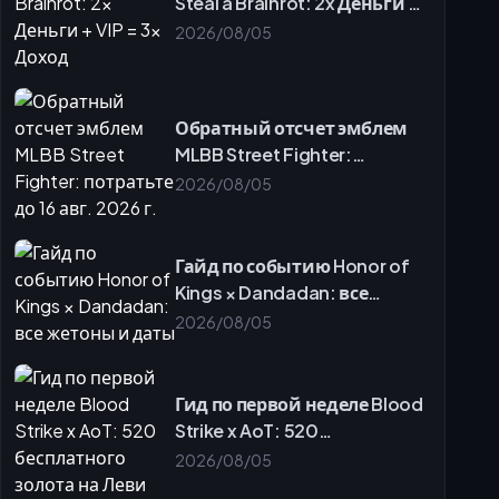
Steal a Brainrot: 2x Деньги +
Призыв к действию: пополните счет сейчас, чтобы
VIP = 3x Доход
2026/08/05
получить тему «Арабская ночь»
Раздел FAQ
Обратный отсчет эмблем
MLBB Street Fighter:
потратьте до 16 авг. 2026 г.
2026/08/05
Гайд по событию Honor of
Kings × Dandadan: все
жетоны и даты
2026/08/05
Гид по первой неделе Blood
Strike x AoT: 520
бесплатного золота на Леви
2026/08/05