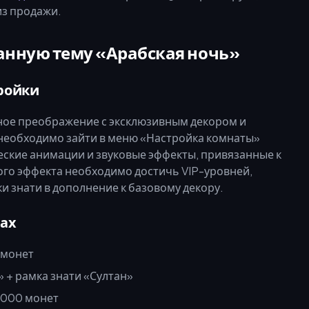
из продажи.
анную тему «Арабская ночь»
ройки
ьное преображение с эксклюзивным декором и
необходимо зайти в меню «Настройка комнаты»
еские анимации и звуковые эффекты, привязанные к
ого эффекта необходимо достичь VIP-уровней,
 знати в дополнение к базовому декору.
тах
 монет
 + рамка знати «Султан»
 000 монет