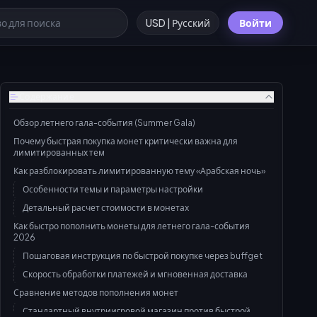
USD | Русский
Войти
Содержание
Обзор летнего гала-события (Summer Gala)
Почему быстрая покупка монет критически важна для
лимитированных тем
Как разблокировать лимитированную тему «Арабская ночь»
Особенности темы и параметры настройки
Детальный расчет стоимости в монетах
Как быстро пополнить монеты для летнего гала-события
2026
Пошаговая инструкция по быстрой покупке через buffget
Скорость обработки платежей и мгновенная доставка
Сравнение методов пополнения монет
Стандартный внутриигровой магазин против быстрой