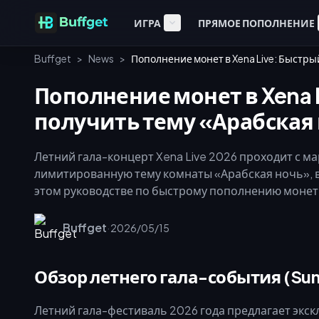
ИГРА
ПРЯМОЕ ПОПОЛНЕНИЕ
Buffget
>
News
>
Пополнение монет в Xena Live: Быстры
Пополнение монет в Xena 
получить тему «Арабская
Летний гала-концерт Xena Live 2026 проходит с м
лимитированную тему комнаты «Арабская ночь», в
этом руководстве по быстрому пополнению монет 
точные требования VIP, оптимальные уровни мик
через UID. Используйте бонусы 5x за первое попо
Buffget
·
2026/05/15
получить эксклюзивный декор до окончания событ
Обзор летнего гала-события (Sum
Летний гала-фестиваль 2026 года предлагает экс