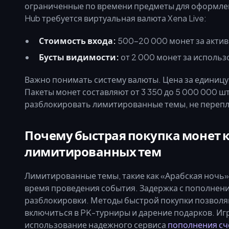
ограниченные по времени предметы для оформления
Hub требуется виртуальная валюта Xena Live:
Стоимость входа:
500–20 000 монет за акти
Бусты видимости:
от 2 000 монет за исполь
Важно понимать систему валюты. Цена за единицу
Пакеты монет составляют от 3 350 до 5 000 000 
разблокировать лимитированные темы, не перепл
Почему быстрая покупка монет 
лимитированных тем
Лимитированные темы, такие как «Арабская ночь» 
время проведения события. Задержка с пополнен
разблокировки. Методы быстрой покупки позволя
включиться в PK-турниры и дарение подарков. И
использование надежного сервиса
пополнения сче