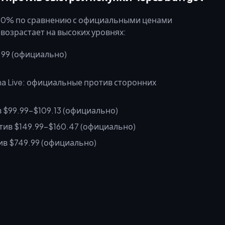
–40% по сравнению с официальными ценами
возрастает на высоких уровнях:
4.99 (официально)
в $99.99–$109.13 (официально)
отив $149.99–$160.47 (официально)
ив $749.99 (официально)