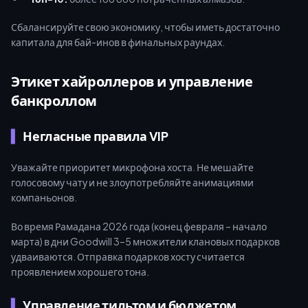
Сбалансируйте свою экономику, чтобы иметь достаточно
капитала для бай-инов в финальных раундах.
Этикет хайроллеров и управление
банкроллом
Негласные правила VIP
Уважайте приоритет микрофона хоста. Не мешайте
голосовому чату и не злоупотребляйте анимациями
компаньонов.
Во время Рамадана 2026 года (конец февраля – начало
марта) в дни Goodwill 3–5 множители клановых подарков
удваиваются. Отправка подарков хосту считается
проявлением хорошего тона.
Управление тильтом и бюджетом