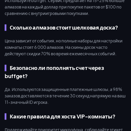
Используйте buffget. Сервис предлагает на 15–25% больше
алмазов на каждый доллар при покупке пакетов от $100 по
сравнению с внутриигровыми покупками.
Сколько алмазов стоит шелковая доска?
Цена зависит от события, но полные наборы для настройки
комнаты стоят 6 000 алмазов. На скины досок часто
действуют скидки 70% во время ежемесячных событий.
Безопасно ли пополнять счет через
buffget?
Да. Используются защищенные платежные шлюзы, а 98%
заказов доставляются в течение 30 секунд напрямую на ваш
11-значный ID игрока.
Какие правила для хоста VIP-комнаты?
Поддерживайте приоритет микрофона, соблюдайте этикет