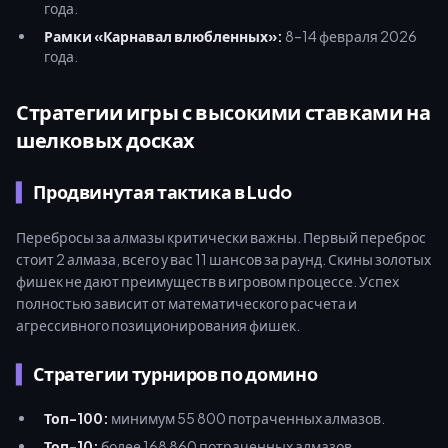
года.
Рамки «Карнавал влюбленных»:
8–14 февраля 2026
года.
Стратегии игры с высокими ставками на
шелковых досках
Продвинутая тактика в Ludo
Перебросы за алмазы критически важны. Первый переброс
стоит 2 алмаза, всего у вас 11 шансов за раунд. Скины золотых
фишек не дают преимуществ в игровом процессе. Успех
полностью зависит от математического расчета и
агрессивного позиционирования фишек.
Стратегии турниров по домино
Топ-100:
минимум 55 800 потраченных алмазов.
Топ-10:
более 168 860 потраченных алмазов.