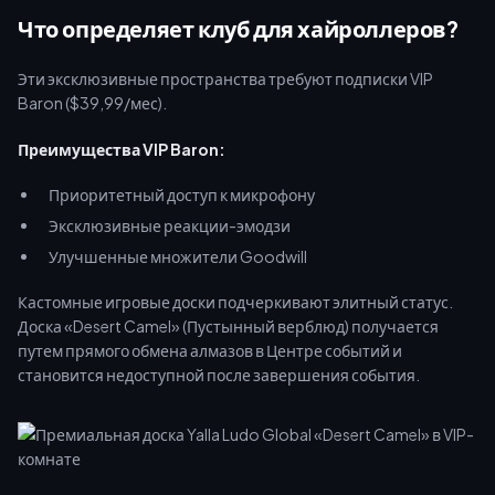
этом руководстве подробно описаны точная стоимость
Что определяет клуб для хайроллеров?
алмазов, график событий 2026 года и пошаговые
инструкции по разблокировке кастомных досок с
Эти эксклюзивные пространства требуют подписки VIP
максимальной выгодой от пополнения счета.
Baron ($39,99/мес).
Преимущества VIP Baron:
Приоритетный доступ к микрофону
Эксклюзивные реакции-эмодзи
Улучшенные множители Goodwill
Кастомные игровые доски подчеркивают элитный статус.
Доска «Desert Camel» (Пустынный верблюд) получается
путем прямого обмена алмазов в Центре событий и
становится недоступной после завершения события.