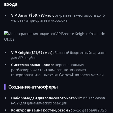
входа
VIP Baron ($39,99/мес):
открывает вместимость до 15
человек и приоритет микрофона.
VIP Knight ($11,99/мес):
базовый бюджетный вариант
для VIP-клубов.
Система компаньонов:
первоначальная
разблокировка стоит алмазов, но позволяет
генерировать ценные очки Goodwill во время матчей.
Создание атмосферы
Набор эмодзи для голосового чата VIP:
830 алмазов
(~$2) для динамических реакций.
Конкурс дизайна костей, сезон 2:
8–28 февраля 2026