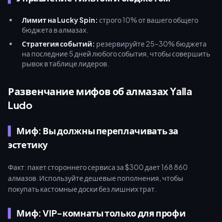
Лимит на Lucky Spin:
строго 10% от вашего общего
бюджета в алмазах.
Стратегия событий:
резервируйте 25–30% бюджета
на последние 5 дней любого события, чтобы совершить
рывок в таблице лидеров.
Развенчание мифов об алмазах Yalla
Ludo
Миф: Вы должны переплачивать за
эстетику
Факт: пакет стороннего сервиса за $300 дает 168 860
алмазов. Используйте дешевые пополнения, чтобы
покупать кастомные доски без лишних трат.
Миф: VIP-комнаты только для профи