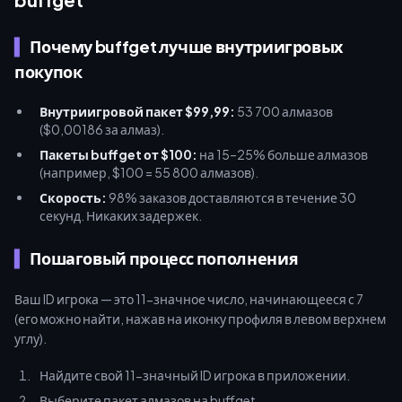
Почему buffget лучше внутриигровых
покупок
Внутриигровой пакет $99,99:
53 700 алмазов
($0,00186 за алмаз).
Пакеты buffget от $100:
на 15–25% больше алмазов
(например, $100 = 55 800 алмазов).
Скорость:
98% заказов доставляются в течение 30
секунд. Никаких задержек.
Пошаговый процесс пополнения
Ваш ID игрока — это 11-значное число, начинающееся с 7
(его можно найти, нажав на иконку профиля в левом верхнем
углу).
Найдите свой 11-значный ID игрока в приложении.
Выберите пакет алмазов на buffget.