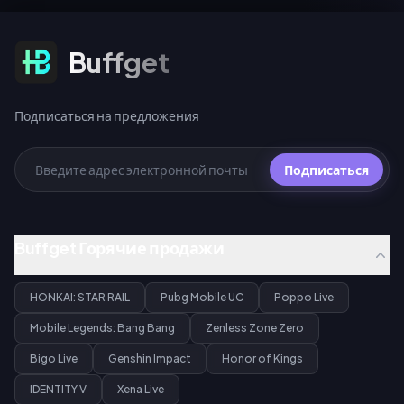
Подписаться на предложения
Buffget
Подписаться на предложения
Подписаться
Buffget Горячие продажи
HONKAI: STAR RAIL
Pubg Mobile UC
Poppo Live
Mobile Legends: Bang Bang
Zenless Zone Zero
Bigo Live
Genshin Impact
Honor of Kings
IDENTITY V
Xena Live