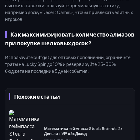
высоких ставок и используйте премиальную эстетику,
например доску «Desert Camel», чтобы привлекать элитных
игроков.
Как максимизировать количество алмазов
при покупке шелковых досок?
Используйте buffget для оптовых пополнений, ограничьте
траты на Lucky Spin до 10% и резервируйте 25–30%
бюджета на последние 5 дней события.
Похожие статьи
Математика геймпасса Steal a Brainrot: 2x
Деньги + VIP = 3x Доход