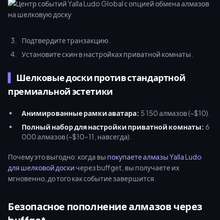
Подтвердите транзакцию.
Установите скин в настройках приватной комнаты.
Шелковые доски против стандартной
премиальной эстетики
Анимированные рамки аватара:
5 150 алмазов (~$10).
Полный набор для настройки приватной комнаты:
6
000 алмазов (~$10–11, навсегда).
Почему это выгодно: когда вы
покупаете алмазы Yalla Ludo
для шелковой доски
через buffget, вы получаете их
мгновенно, до того как событие завершится.
Безопасное пополнение алмазов через
buffget