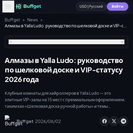
USD | Русский
Войти
Buffget
>
News
>
Алмазы в Yalla Ludo: руководство по шелковой доске и VIP-статусу 2026 года
Содержание
Алмазы в Yalla Ludo: руководство
по шелковой доске и VIP-статусу
2026 года
Клубные комнаты для хайроллеров в Yalla Ludo — это
элитные VIP-залы на 15 мест с премиальным оформлением,
таким как «Шелковая доска ручной работы» и темы
«Пустынный верблюд». Доступ к ним требует
стратегического управления алмазами, наличия VIP-
·
Buffget
2026/06/02
подписки и использования сторонних сервисов пополнения
счета, позволяющих получить до 25% бонусной валюты. В