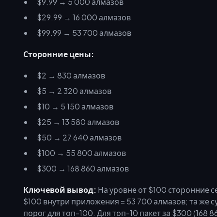
$9.99 → 5 000 алмазов
$29.99 → 16 000 алмазов
$99.99 → 53 700 алмазов
Сторонние цены:
$2 → 830 алмазов
$5 → 2 320 алмазов
$10 → 5 150 алмазов
$25 → 13 580 алмазов
$50 → 27 640 алмазов
$100 → 55 800 алмазов
$300 → 168 860 алмазов
Ключевой вывод:
На уровне от $100 сторонние с
$100 внутри приложения = 53 700 алмазов; та же 
порог для топ-100. Для топ-10 пакет за $300 (168