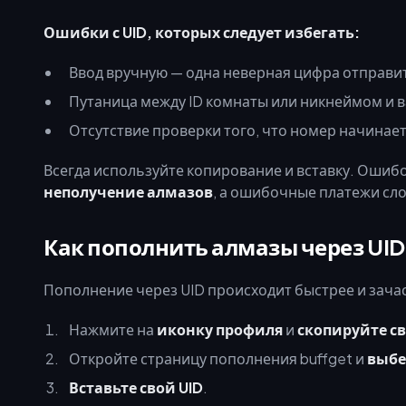
Ошибки с UID, которых следует избегать:
Ввод вручную — одна неверная цифра отправи
Путаница между ID комнаты или никнеймом и 
Отсутствие проверки того, что номер начинаетс
Всегда используйте копирование и вставку. Ошиб
неполучение алмазов
, а ошибочные платежи сл
Как пополнить алмазы через UID
Пополнение через UID происходит быстрее и зача
Нажмите на
иконку профиля
и
скопируйте с
Откройте страницу пополнения buffget и
выбе
Вставьте свой UID
.