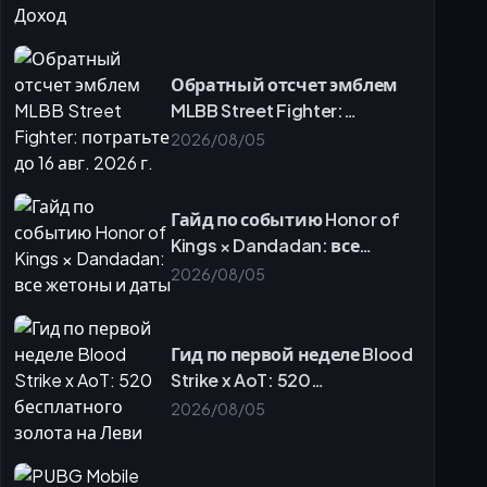
Обратный отсчет эмблем
MLBB Street Fighter:
потратьте до 16 авг. 2026 г.
2026/08/05
Гайд по событию Honor of
Kings × Dandadan: все
жетоны и даты
2026/08/05
Гид по первой неделе Blood
Strike x AoT: 520
бесплатного золота на Леви
2026/08/05