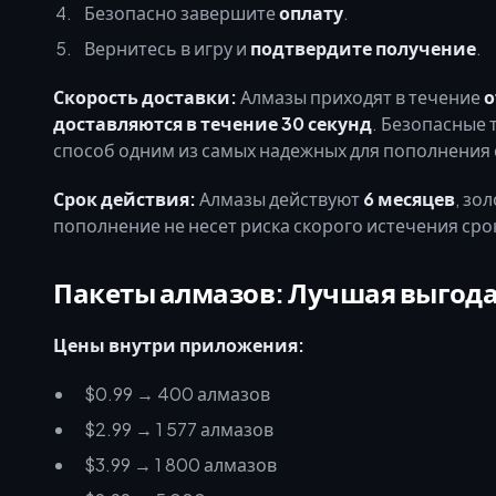
Безопасно завершите
оплату
.
Вернитесь в игру и
подтвердите получение
.
Скорость доставки:
Алмазы приходят в течение
о
доставляются в течение 30 секунд
. Безопасные 
способ одним из самых надежных для пополнения 
Срок действия:
Алмазы действуют
6 месяцев
, зо
пополнение не несет риска скорого истечения сро
Пакеты алмазов: Лучшая выгода
Цены внутри приложения:
$0.99 → 400 алмазов
$2.99 → 1 577 алмазов
$3.99 → 1 800 алмазов