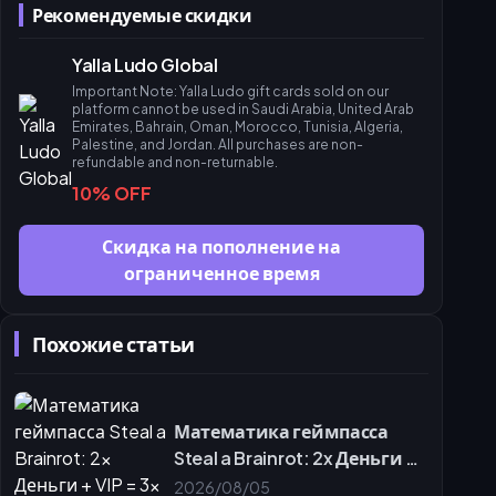
Рекомендуемые скидки
Yalla Ludo Global
Important Note: Yalla Ludo gift cards sold on our
platform cannot be used in Saudi Arabia, United Arab
Emirates, Bahrain, Oman, Morocco, Tunisia, Algeria,
Palestine, and Jordan. All purchases are non-
refundable and non-returnable.
10% OFF
Скидка на пополнение на
ограниченное время
Похожие статьи
Математика геймпасса
Steal a Brainrot: 2x Деньги +
VIP = 3x Доход
2026/08/05