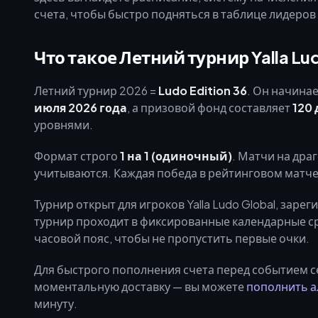
счета, чтобы быстро подняться в таблице лидеров L
Что такое Летний турнир Yalla Lu
Летний турнир 2026 =
Ludo Edition 36
. Он начина
июля 2026 года
, а призовой фонд составляет
120
уровнями.
Формат строго
1 на 1 (одиночный)
. Матчи на дра
учитываются. Каждая победа в рейтинговом матче
Турнир открыт для игроков Yalla Ludo Global, зар
турнир проходит в фиксированные календарные сро
часовой пояс, чтобы не пропустить первые очки.
Для быстрого пополнения счета перед событием с
моментальную доставку — вы можете
пополнить ал
минуту.