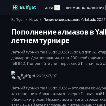
ИГРА
ПРЯМОЕ ПОПОЛНЕНИЕ
Buffget
>
News
>
Пополнение алмазов в Yalla Ludo 2026
Пополнение алмазов в Yall
летнем турнире
Летний турнир Yalla Ludo 2026 (Ludo Edition 36) с
долларов. Для попадания в топ-100 необходимо по
168 860. Пополняйте счет через свой 11-значный 
позволяют получить на 15–25% больше алмазов за
Buffget
·
2026/07/07
Летний турнир Yalla Ludo 2026 — это самое конкуре
как пополнить баланс алмазов через 11-значный U
обычных игроков. Независимо от того, стремитесь
здесь вы найдете расписание, систему начислени