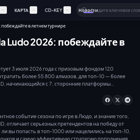
КАРТА
CD-KEY
Новости
: побеждайте в летнем турнире
a Ludo 2026: побеждайте в
тартует 3 июля 2026 года с призовым фондом 120
тратить более 55 800 алмазов, для топ-10 — более
UID, начинающийся с 7; сторонние платформы
 каждый доллар на высоких уровнях пополнения.
нтное событие сезона по игре в Людо, и знание того,
ID, отличает серьезных претендентов на победу от
 ли вы попасть в топ-1000 или нацелились на топ-10,
я очков и самую эффективную стратегию пополнения