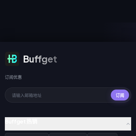
与转盘抽奖：每日首抽仅需 10
随 4.4 版本推出。两个阶段共享
UC，标准抽奖 40 UC，十连抽礼
同一个保底计数，在任意跃迁活
包为 360 UC。
动中累计达到 200 抽即可免费获
得吉尔伽美什或 Archer 的专属光
锥。
订阅优惠
Buffget
订阅优惠
订阅
Buffget 热销