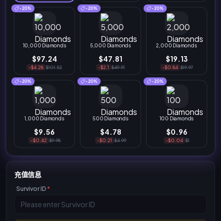
-20%
-20%
-20%
10,000 Diamonds
5,000 Diamonds
2,000 Diamonds
$97.24
$47.81
$19.13
-$4.28
$101.52
-$2.1
$49.91
-$0.84
$19.97
-20%
-20%
-20%
1,000 Diamonds
500 Diamonds
100 Diamonds
$9.56
$4.78
$0.96
-$0.42
$9.98
-$0.21
$4.99
-$0.04
$1
充值信息
Survivor ID
*