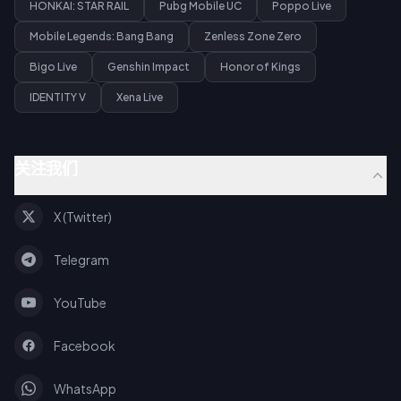
HONKAI: STAR RAIL
Pubg Mobile UC
Poppo Live
Mobile Legends: Bang Bang
Zenless Zone Zero
Bigo Live
Genshin Impact
Honor of Kings
IDENTITY V
Xena Live
关注我们
X (Twitter)
Telegram
YouTube
Facebook
WhatsApp