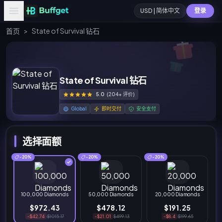
USD | 简体中文
登录
首页
>
State of Survival 钻石
State of Survival 钻石
5.0
(204+ 评价)
Global
即时交付
安全支付
选择面额
-20%
-20%
-20%
100,000 Diamonds
50,000 Diamonds
20,000 Diamonds
$972.43
$478.12
$191.25
-$42.74
$1015.17
-$21.01
$499.13
-$8.4
$199.65