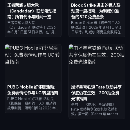
王者荣耀 × 胆大党
Blood Strike 进击的巨人联
（Dandadan）联动活动指
动第一周指南：为利威尔准
南：所有代币与时间一览
备的 520 免费金条
王者荣耀 × 胆大党
Blood Strike 与《进击的巨人》
（Dandadan）联动将于 2026
联动活动于 2026 年 8 月 1 日至 31
年 8 月 1 日至 31 日举行。在“调查
日举行，利威尔·阿克曼皮肤将在
窗口”中探索 UFO 遗址以获取兑
限定奖池和幸运限定战利品中登
换币，完成每日任务以获取灵力
场。“清凉狂欢（Splashfest）”
币——这是解锁妲己免费史诗皮肤
突击通行证（2026 年 7 月 15 日 –
“绫濑桃”的核心代币。“灵力觉醒”
8 月 14 日）在满级时可返还 520
将于 8 月 7 日开启，推出墨子的
金条——足以购买精英通行证或用
“地底人/涡卷怪”皮肤，所有兑换
于抽取利威尔。这份 Blood
活动均于 8 月 31 日结束。
Strike 进击的巨人联动第一周指
南将教你如何积累免费金条、兑
换礼包码以及把握返利时机，让
你几乎不花什么成本就能拿下利
威尔。
PUBG Mobile 好邻居活动：
崩坏星穹铁道 Fate 联动共享
免费表情动作与 UC 转盘指南
保底仍在生效：200抽免费
光锥指南
PUBG Mobile“好邻居”活动是
《蜘蛛侠：崭新的一天》联动的
是的——《崩坏：星穹铁道》
故事剧情，活动时间为 2026 年 7
Fate 联动共享保底机制依然有
月 30 日至 9 月 1 日。完成主题任
效。第一期（Saber 与 Archer）
务以解锁章节并赢取专属电影头
已于 2026 年 7 月 11 日上线；第二
像和头像框，于 8 月 1-2 日登录即
期（远坂凛外加免费赠送的吉尔
可获得限时蜘蛛侠表情动作，参
伽美什）将于 2026 年 7 月 24 日