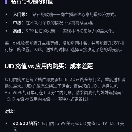
钻石与礼物的价值
入门级：
1 钻石的玫瑰——向主播表达心意的最经济方式。
中级：
在不耗尽余额的情况下保持持续互动。
高级：
999 钻石的火箭——实现排行榜影响力的最大化。
每一份礼物都能提升主播等级、增加房间排名，并可能提升您在排
行榜上的位置。因此，送礼的时机和选择直接决定了您的曝光度。
UID 充值 vs 应用内购买：成本差距
应用内购买在每个档位都要承担 15-30% 的全额佣金，重度送礼者
损失最大。UID 充值完全绕过了佣金：提供您的 UID，选择礼包，
95-98% 的订单可在 1-3 分钟内到账。请参阅我们的姊妹篇指南：
《UID 充值 vs 应用内充值——哪种方式更省钱》。
对比：
62,500 钻石：
应用内 13.99 美元 vs UID 充值 10.49-13.14 美
元