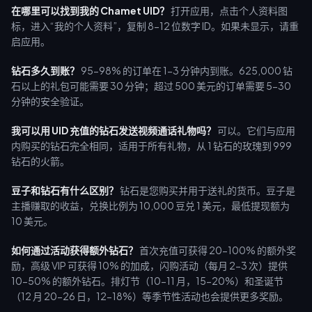
在哪里可以找到我的 Chamet UID？
打开应用，点击个人资料图
标，进入“我的个人资料”，复制 8-12 位数字 ID。如果未显示，请重
启应用。
钻石多久到账？
95-98% 的订单在 1-3 分钟内到账。625,000 钻
石以上的礼包可能需要 30 分钟；超过 500 美元的订单需要 5-30
分钟的安全验证。
我可以用 UID 充值的钻石发送视频通话礼物吗？
可以。它们与应用
内购买的钻石完全相同，适用于所有礼物，从 1 钻石的玫瑰到 999
钻石的火箭。
豆子和钻石有什么区别？
钻石是您购买并用于送礼的货币。豆子是
主播赚取的收益，兑换比例为 10,000 豆兑 1 美元，最低提现额为
10 美元。
如何通过活动获得额外钻石？
首次充值可获得 20-100% 的额外奖
励，高级 VIP 可获得 10% 的加成，闪购活动（每月 2-3 次）提供
10-50% 的额外钻石。排灯节（10-11 月，15-20%）和圣诞节
（12 月 20-26 日，12-18%）等季节性活动也会提供更多奖励。