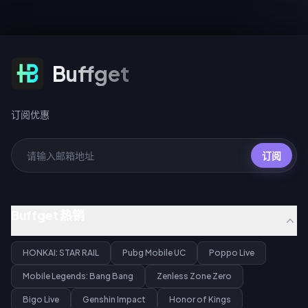
订阅优惠
Buffget
订阅优惠
订阅
Buffget 热销
HONKAI: STAR RAIL
Pubg Mobile UC
Poppo Live
Mobile Legends: Bang Bang
Zenless Zone Zero
Bigo Live
Genshin Impact
Honor of Kings