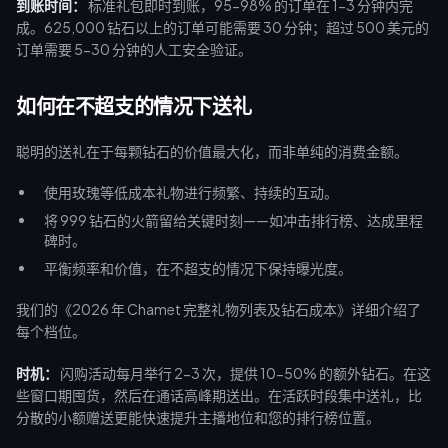
到账时间：
标准礼包即时到账，95-98% 的订单在 1-3 分钟内完
成。625,000 钻石以上的订单可能需要 30 分钟；超过 500 美元的
订单需要 5-30 分钟的人工安全验证。
如何在不超支的情况下送礼
聪明的送礼在于每颗钻石的价值最大化，而非单纯的消费金额。
使用玫瑰等低成本礼物进行频繁、持续的互动。
将 999 钻石的火箭留给关键时刻——如冲击排行榜、达成里程
碑时。
平衡频率和价值，在不超支的情况下保持曝光度。
我们的《2026 年 Chamet 完整礼物列表及钻石成本》详细介绍了
每个档位。
时机：
闪购活动每月举行 2-3 次，提供 10-50% 的额外钻石。在这
些窗口期囤货，然后在通话高峰期送出。在活跃时段集中送礼，比
分散的小额赠送更能快速提升主播地位和您的排行榜位置。