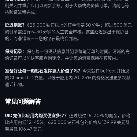
制关闭并重启应用以刷新余额。对于大额或高价值订单，请耐心等
待验证流程完成。
延迟到账？
625,000 钻石以上的订单需要 30 分钟；超过 500 美元
的订单需进行 5-30 分钟的人工安全审核。这些延迟是出于保护目
的，而非错误——您的钻石最终会到账。
保持记录：
保存每一份确认信息并记录每笔订单的时间。清晰的充
值记录可以加快客服查询速度，并让您的消费保持在预算内。
准备好让每一颗钻石发挥更大价值了吗？
今天就在 buffget 开始您
的 Chamet UID 充值，以低于应用内 20-25% 的价格发送更多视频
通话礼物。
常见问题解答
UID 充值比应用内购买便宜多少？
通过绕过 15-30% 的佣金，价格
比应用内低 12-45%。625,000 钻石礼包的价格从 139.99 美元降
至最低 106.47 美元。