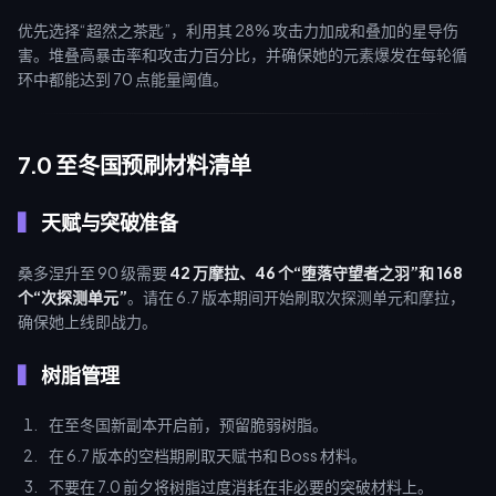
优先选择“超然之茶匙”，利用其 28% 攻击力加成和叠加的星导伤
害。堆叠高暴击率和攻击力百分比，并确保她的元素爆发在每轮循
环中都能达到 70 点能量阈值。
7.0 至冬国预刷材料清单
天赋与突破准备
桑多涅升至 90 级需要
42 万摩拉、46 个“堕落守望者之羽”和 168
个“次探测单元”
。请在 6.7 版本期间开始刷取次探测单元和摩拉，
确保她上线即战力。
树脂管理
在至冬国新副本开启前，预留脆弱树脂。
在 6.7 版本的空档期刷取天赋书和 Boss 材料。
不要在 7.0 前夕将树脂过度消耗在非必要的突破材料上。