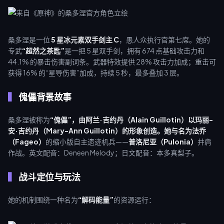
桑多涅是一位
5 星冰元素双手剑主 C
，愚人众执行官第七席。她的
专武
“超然之茶匙”
是一把 5 星双手剑，拥有 674 点基础攻击力和
44.1% 的暴击伤害副词条。武器特效提供 28% 攻击力加成；重击可
获得 16% 的“星导伤害”加成，持续 5 秒，最多叠加 3 层。
傀儡背景故事
桑多涅被称为
“傀儡”
，由阿兰·吉约丹（Alain Guillotin）以玛丽-
安·吉约丹（Mary-Ann Guillotin）的形象创造。她与名为
法乔
（Fageo）
的缩小版自主遗迹机兵——
普洛尼亚（Pulonia）
并肩
作战。英文配音：Deneen Melody；日文配音：本多真梨子。
战斗定位与玩法
她的机制围绕一种名为
“解码能量”
的资源运行：