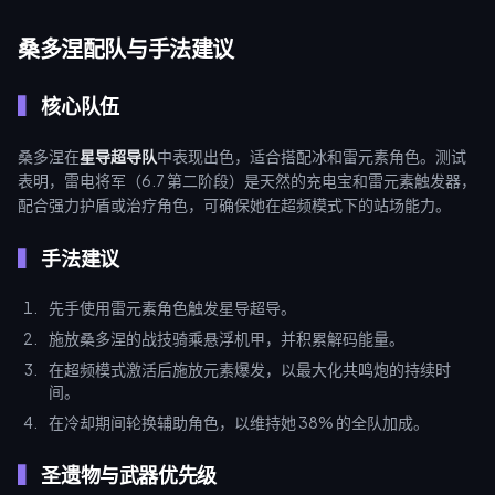
桑多涅配队与手法建议
核心队伍
桑多涅在
星导超导队
中表现出色，适合搭配冰和雷元素角色。测试
表明，雷电将军（6.7 第二阶段）是天然的充电宝和雷元素触发器，
配合强力护盾或治疗角色，可确保她在超频模式下的站场能力。
手法建议
先手使用雷元素角色触发星导超导。
施放桑多涅的战技骑乘悬浮机甲，并积累解码能量。
在超频模式激活后施放元素爆发，以最大化共鸣炮的持续时
间。
在冷却期间轮换辅助角色，以维持她 38% 的全队加成。
圣遗物与武器优先级