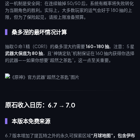
这一机制是安全网：在连续输掉 50/50 后，系统有概率将失败转化
为当期角色的胜利。实际上，大多数玩家的运气会好于 180 抽的上
限，但为了保险起见，请按上限准备预算。
桑多涅的最坏情况计算
抽取 0 命 1 精（C0R1）的桑多涅大约需要
160–180 抽
。注意：5 星
武器大保底为 80 抽
，且“神铸定轨”机制保证在 160 抽内获得你选择
的武器——如果你想要“超然之茶匙”，这一点至关重要。
原石收入日历：6.7 → 7.0
本版本免费来源
6.7 版本增加了提瓦特之外的永久可探索区域
“月球地图”
，包含
伊布