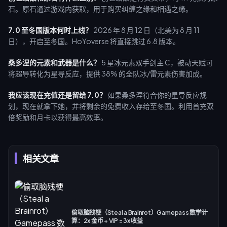
石。原石通过游戏内获取，用于购买纠缠之缘和相遇之缘。
7.0 至冬国版本何时上线？
2026 年 8 月 12 日（北美为 8 月 11
日），开启至冬国。HoYoverse 将直接跳过 6.8 版本。
桑多涅的元素和武器是什么？
5 星冰元素双手剑主 C，被动天赋可
将超导转化为星导反应，提供 38% 的全队冰/雷元素伤害加成。
我应该现在充值还是留给 7.0？
如果桑多涅符合你的星导反应规
划，现在就拿下她，并将剩余的免费收入存给至冬国。利用首充双
倍奖励和月卡以获得最高效率。
相关文章
偷取脑残梗（Steal a Brainrot）Gamepass 数学计
算：2x 金币 + VIP = 3x 收益