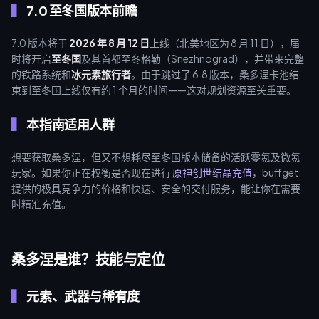
7.0 至冬国版本前瞻
7.0 版本将于
2026 年 8 月 12 日
上线（北美地区为 8 月 11 日），届
时将开启
至冬国
及其首都至冬格勒（Snezhnograd），并带来完整
的铁路系统和
冰元素旅行者
。由于跳过了 6.8 版本，桑多涅卡池结
束到至冬国上线仅有约 1 个月的时间——这对规划资源至关重要。
本指南适用人群
想要获取桑多涅，但又不想耗尽至冬国版本储备的活跃零氪及微氪
玩家。如果你正在权衡是否现在进行
原神创世结晶充值
，buffget
提供的极具竞争力的价格和快速、安全的交付服务，能让你在需要
时精准充值。
桑多涅是谁？技能与定位
元素、武器与稀有度