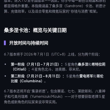
版本，进入 7.0 至冬国版本——因此，你手中每一颗创世结晶和原石
都显得格外重要。本指南涵盖了桑多涅（Sandrone）卡池、祈愿计
算、充值效率，以及适合零氪和微氪玩家的“存钱与消费”框架。
桑多涅卡池：概览与关键日期
开放时间与持续时间
6.7 版本将于 2026 年 7 月 1 日（UTC+8）上线，分为两个阶段：
第一阶段（7 月 1 日 – 7 月 21 日）：
5 星角色
桑多涅
和
希特拉莉
（Citlali）
；4 星角色北斗、迪奥娜、菲米尼。
第二阶段（7 月 21 日 – 8 月 11 日）：
5 星角色
雷电将军
和
哥伦
比娅（Columbina）
。
6.7 版本还将开启“集录祈愿”，包含赛诺、七七、莱欧斯利、八重神
子和弓美月瑞希（Yumemizuki Mizuki）——对于想要获取老牌 5 星
角色或新角色的玩家来说非常实用。