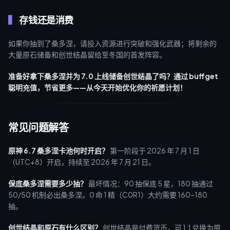
存钱还是消费
如果你抽到了桑多涅，请投入资源进行突破和强化武器；将剩余的
大量原石储备和创世结晶留给至冬国的首发阵容。
准备好拿下桑多涅并为 7.0 上线储备创世结晶了吗？通过 buffget
聪明充值，节省更多——从今天开始优化你的祈愿计划！
常见问题解答
原神 6.7 桑多涅卡池何时开启？
第一阶段于 2026 年 7 月 1 日
（UTC+8）开启，持续至 2026 年 7 月 21 日。
保底桑多涅需要多少抽？
最坏情况：90 抽保底 5 星，180 抽通过
50/50 机制必出桑多涅。0 命 1 精（C0R1）大约需要 160–180
抽。
创世结晶和原石有什么区别？
创世结晶是付费货币，可 1:1 兑换为原