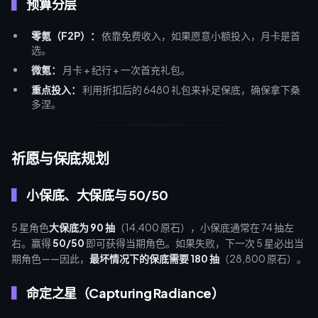
预算分层
零氪（F2P）：
依靠免费收入，如果愿意小额投入，月卡是首
选。
微氪：
月卡 + 纪行 + 一次首充礼包。
重点投入：
利用折扣后的 6480 礼包来补足保底，确保拿下桑
多涅。
祈愿与保底规划
小保底、大保底与 50/50
5 星角色
大保底为 90 抽
（14,400 原石），小保底通常在 74 抽左
右。赢得
50/50
即可获得当期角色。如果失败，下一次 5 星必出当
期角色——因此，
最坏情况下的保底需要 180 抽
（28,800 原石）。
命定之星（Capturing Radiance）