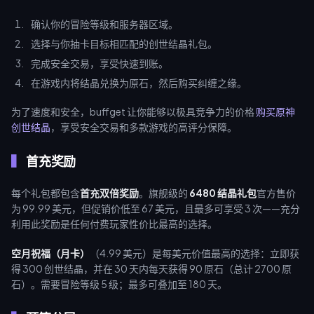
确认你的冒险等级和服务器区域。
选择与你抽卡目标相匹配的创世结晶礼包。
完成安全交易，享受快速到账。
在游戏内将结晶兑换为原石，然后购买纠缠之缘。
为了速度和安全，buffget 让你能够以极具竞争力的价格
购买原神
创世结晶
，享受安全交易和多款游戏的高评分保障。
首充奖励
每个礼包都包含
首充双倍奖励
。旗舰级的
6480 结晶礼包
官方售价
为 99.99 美元，但促销价低至 67 美元，且最多可享受 3 次——充分
利用此奖励是任何付费玩家性价比最高的选择。
空月祝福（月卡）
（4.99 美元）是每美元价值最高的选择：立即获
得 300 创世结晶，并在 30 天内每天获得 90 原石（总计 2700 原
石）。需要冒险等级 5 级；最多可叠加至 180 天。