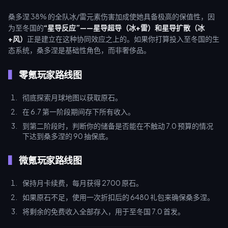
桑多涅 38% 的全队冰/雷元素伤害加成使她具备极高的保值性，因
为至冬国的
“星导反应”——星导超导（冰+雷）和星导扩散（冰
+风）
正是建立在这种协同效应之上的。如果你打算投入至冬国的生
态系统，桑多涅是基础性角色，而非奢侈品。
零氪玩家路线图
彻底探索月球地图以获取原石。
在 6.7 第一阶段期间存下所有收入。
到第二阶段时，判断你的储备是否能在不触动 7.0 预算的情况
下达到桑多涅的 90 抽保底。
微氪玩家路线图
保持月卡续费，每月获得 2700 原石。
如果原石不足，使用一次折扣后的 6480 礼包来确保桑多涅。
将剩余的免费收入全部存入，用于至冬国 7.0 首发。