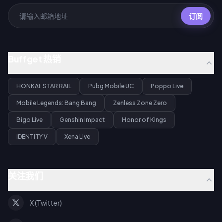
订阅
Buffget 热销
HONKAI: STAR RAIL
Pubg Mobile UC
Poppo Live
Mobile Legends: Bang Bang
Zenless Zone Zero
Bigo Live
Genshin Impact
Honor of Kings
IDENTITY V
Xena Live
关注我们
X (Twitter)