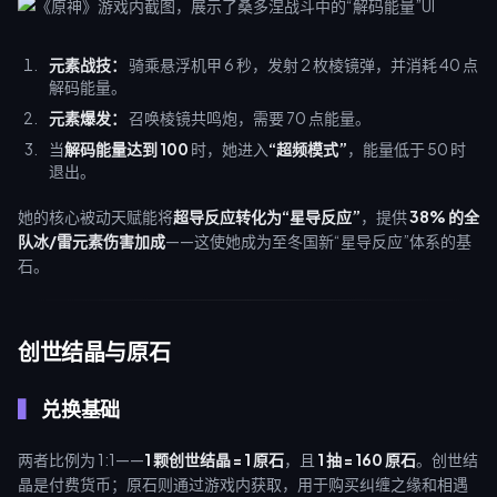
元素战技：
骑乘悬浮机甲 6 秒，发射 2 枚棱镜弹，并消耗 40 点
解码能量。
元素爆发：
召唤棱镜共鸣炮，需要 70 点能量。
当
解码能量达到 100
时，她进入
“超频模式”
，能量低于 50 时
退出。
她的核心被动天赋能将
超导反应转化为“星导反应”
，提供
38% 的全
队冰/雷元素伤害加成
——这使她成为至冬国新“星导反应”体系的基
石。
创世结晶与原石
兑换基础
两者比例为 1:1——
1 颗创世结晶 = 1 原石
，且
1 抽 = 160 原石
。创世结
晶是付费货币；原石则通过游戏内获取，用于购买纠缠之缘和相遇