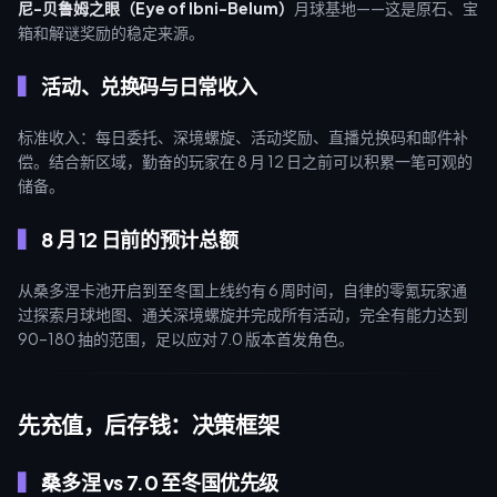
尼-贝鲁姆之眼（Eye of Ibni-Belum）
月球基地——这是原石、宝
箱和解谜奖励的稳定来源。
活动、兑换码与日常收入
标准收入：每日委托、深境螺旋、活动奖励、直播兑换码和邮件补
偿。结合新区域，勤奋的玩家在 8 月 12 日之前可以积累一笔可观的
储备。
8 月 12 日前的预计总额
从桑多涅卡池开启到至冬国上线约有 6 周时间，自律的零氪玩家通
过探索月球地图、通关深境螺旋并完成所有活动，完全有能力达到
90–180 抽的范围，足以应对 7.0 版本首发角色。
先充值，后存钱：决策框架
桑多涅 vs 7.0 至冬国优先级