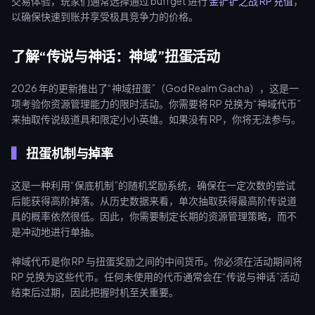
交易体验，玩家们通常选择通过 buffget 进行
金铲铲之战 RP 充值
，
以确保快速到账并享受极具竞争力的价格。
了解“传说与神话：神域”扭蛋活动
2026 年的更新推出了“神域扭蛋”（God Realm Gacha），这是一
项考验你资源管理能力的限时活动。你需要将 RP 兑换为“神域代币”
来抽取传说级道具和限定小小英雄。如果没有 RP，你将无法参与。
扭蛋机制与掉率
这是一种利用“保底机制”的随机奖励系统，确保在一定次数的尝试
后能获得高阶掉落。从历史数据来看，单次抽取获得最高阶传说道
具的概率依然很低。因此，你需要制定长期的资源管理策略，而不
是冲动地进行单抽。
神域代币是你 RP 与扭蛋奖励之间的中间货币。你必须在活动期间将
RP 兑换为这些代币。任何未使用的代币通常会在“传说与神话”活动
结束后过期，因此把握时机至关重要。