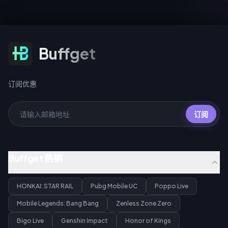
订阅优惠
Buffget
订阅优惠
订阅
Buffget 热销
HONKAI: STAR RAIL
Pubg Mobile UC
Poppo Live
Mobile Legends: Bang Bang
Zenless Zone Zero
Bigo Live
Genshin Impact
Honor of Kings