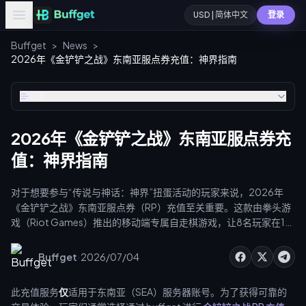
USD | 简体中文
登录
Buffget
>
News
>
2026年《金铲铲之战》东南亚服点券充值：神界指南
目录
2026年《金铲铲之战》东南亚服点券充
值：神界指南
对于想要参与“传说与神话：神界”扭蛋活动的玩家来说，2026年
《金铲铲之战》东南亚服点券（RP）充值至关重要。这款由拳头游
戏（Riot Games）推出的移动端专属自走棋游戏，让8名玩家在1对
1的对战中角逐，直至决出最终胜者。点券是您购买英雄、外观、小
小英雄、棋盘皮肤和攻击特效的付费货币。随着2026年更新临近，
·
Buffget
2026/07/04
合理管理点券至关重要。“神界”扭蛋活动需要消耗大量资源，而了
解东南亚服务器的生态系统是您迈向成功的第一步。
此充值服务
仅
适用于东南亚（SEA）服务器账号。为了获得可靠的