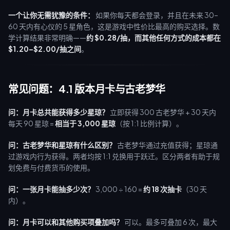
一个让你无需犹豫的条件：
如果你每天都会登录，并且在未来 30–
60 天内有心仪的 5 星角色，这是游戏中性价比最高的购买选择。数
学计算结果非常明确——
约 $0.28/抽，而其他任何方式的成本都在
$1.20–$2.00/抽之间
。
常见问题：4.1 版本月卡与古老梦华
问：月卡总共能获得多少星琼？
立即获得 300 古老梦华 + 30 天内
每天 90 星琼 =
相当于 3,000 星琼
（按 1:1 比例计算）。
问：古老梦华和星琼有什么区别？
古老梦华通过充值获得；星琼通
过游戏内行为获得。两者均按 1:1 兑换用于跃迁。区分两者有助于规
划免费与付费货币的使用。
问：一张月卡能抽多少次？
3,000 ÷ 160 =
约 18 次抽卡
（30 天
内）。
问：月卡可以和其他购买项叠加吗？
可以。最多可叠加 6 次，最大