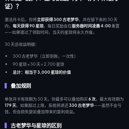
证）？
激活月卡后，你将
立即获得 300 古老梦华
，并在接下来的 30 天
内，
每天获得 90 星琼
。每日奖励会在
服务器时间凌晨 4:00
重置
——如果错过了领取时间，当天的星琼将永久作废。
30 天总收益明细：
300 古老梦华（立即到账，一次性）
90 星琼 × 30 天 = 2,700 星琼
总计：相当于 3,000 星琼的价值
叠加规则
单张月卡有效期为 30 天。你最多可以叠加购买
6 次
，最大有效期为
179 天
。如果超过上限，系统将退还
330 古老梦华
——虽然不会亏
钱，但会损失提前叠加带来的复利收益。
古老梦华与星琼的区别