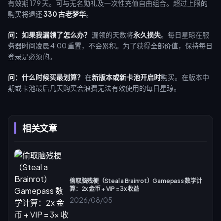
有效期 179 天。可与无名勋礼及一次性充值自由组合。超过上限的
购买将退还
330 古老梦华
。
问：如果我漏领了怎么办？
漏领的天数将
永久损失
。每日星琼在服
务器时间凌晨 4:00 重置，不会累积。为了获得全部价值，保持每日
登录是必须的。
问：什么时候买最划算？
在
新版本或新卡池开启时
购买。在版本中
期或卡池最后几天购买会浪费无法有效使用的每日星琼。
相关文章
偷取脑残梗（Steal a Brainrot）Gamepass 数学计
算：2x 金币 + VIP = 3x 收益
2026/08/05