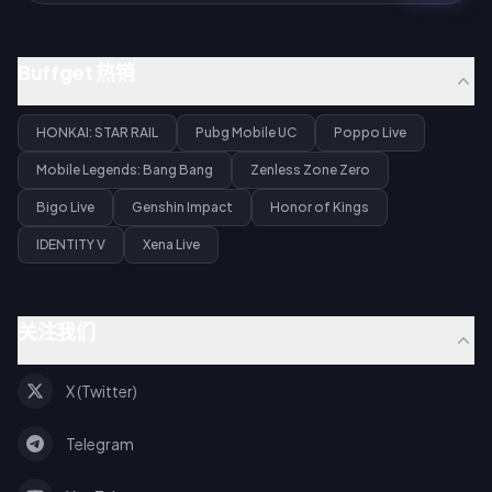
Buffget 热销
HONKAI: STAR RAIL
Pubg Mobile UC
Poppo Live
Mobile Legends: Bang Bang
Zenless Zone Zero
Bigo Live
Genshin Impact
Honor of Kings
IDENTITY V
Xena Live
关注我们
X (Twitter)
Telegram