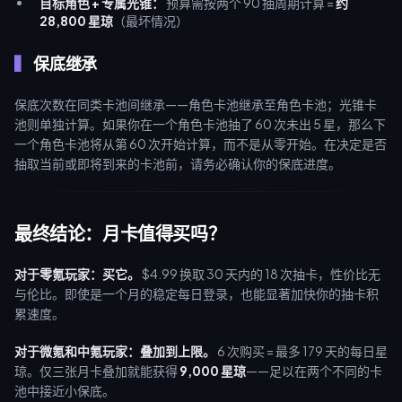
目标角色 + 专属光锥：
预算需按两个 90 抽周期计算 =
约
28,800 星琼
（最坏情况）
保底继承
保底次数在同类卡池间继承——角色卡池继承至角色卡池；光锥卡
池则单独计算。如果你在一个角色卡池抽了 60 次未出 5 星，那么下
一个角色卡池将从第 60 次开始计算，而不是从零开始。在决定是否
抽取当前或即将到来的卡池前，请务必确认你的保底进度。
最终结论：月卡值得买吗？
对于零氪玩家：买它。
$4.99 换取 30 天内的 18 次抽卡，性价比无
与伦比。即使是一个月的稳定每日登录，也能显著加快你的抽卡积
累速度。
对于微氪和中氪玩家：叠加到上限。
6 次购买 = 最多 179 天的每日星
琼。仅三张月卡叠加就能获得
9,000 星琼
——足以在两个不同的卡
池中接近小保底。