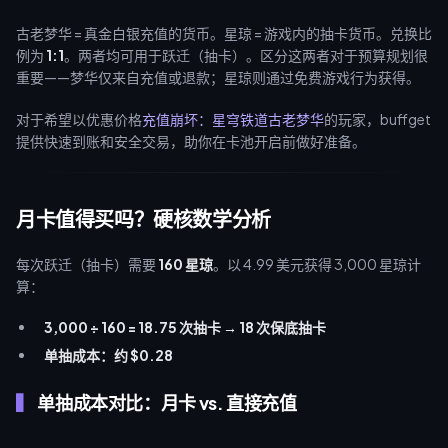
古老梦华 = 真金白银充值的货币。星琼 = 游戏内的抽卡货币。兑换比
例为
1:1
。两者均可用于跃迁（抽卡）。区分这两者对于预算规划很
重要——梦华仅来自充值或退款；星琼则通过免费游戏行为获得。
对于希望以优惠价格
充值崩坏：星穹铁道古老梦华
的玩家，buffget
提供快速到账和安全交易，助你在卡池开启前做好准备。
月卡值得买吗？硬核数学分析
每次跃迁（抽卡）需要
160 星琼
。以 4.99 美元获得 3,000 星琼计
算：
3,000 ÷ 160 = 18.75 次抽卡 → 18 次保底抽卡
单抽成本：约 $0.28
单抽成本对比：月卡 vs. 直接充值