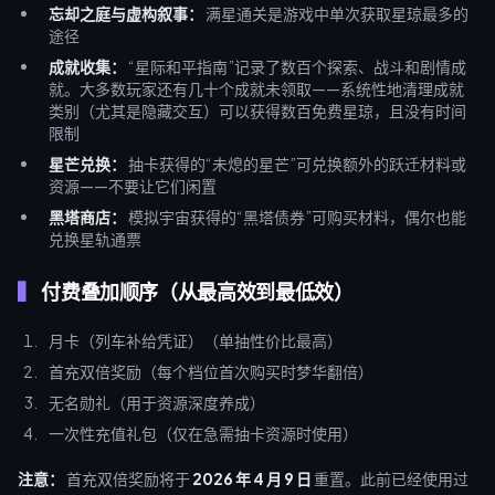
忘却之庭与虚构叙事：
满星通关是游戏中单次获取星琼最多的
途径
成就收集：
“星际和平指南”记录了数百个探索、战斗和剧情成
就。大多数玩家还有几十个成就未领取——系统性地清理成就
类别（尤其是隐藏交互）可以获得数百免费星琼，且没有时间
限制
星芒兑换：
抽卡获得的“未熄的星芒”可兑换额外的跃迁材料或
资源——不要让它们闲置
黑塔商店：
模拟宇宙获得的“黑塔债券”可购买材料，偶尔也能
兑换星轨通票
付费叠加顺序（从最高效到最低效）
月卡（列车补给凭证）（单抽性价比最高）
首充双倍奖励（每个档位首次购买时梦华翻倍）
无名勋礼（用于资源深度养成）
一次性充值礼包（仅在急需抽卡资源时使用）
注意：
首充双倍奖励将于
2026 年 4 月 9 日
重置。此前已经使用过