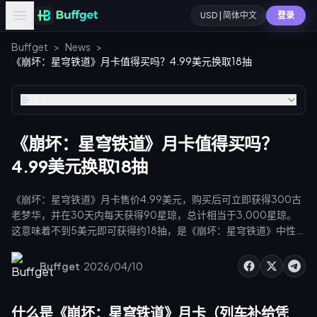
USD | 简体中文
登录
Buffget
>
News
>
《崩坏：星穹铁道》月卡值得买吗？4.99美元换取18抽
目录
《崩坏：星穹铁道》月卡值得买吗？
4.99美元换取18抽
《崩坏：星穹铁道》月卡售价4.99美元，购买后可立即获得300古
老梦华，并在30天内每天获得90星琼，总计相当于3,000星琼。
这意味着不到5美元即可获得约18抽，是《崩坏：星穹铁道》中性价
比最高的周期性消费项目。以下是详细的计算分析、叠加策略以及
建议跳过的玩家群体。
·
Buffget
2026/04/10
什么是《崩坏：星穹铁道》月卡（列车补给凭