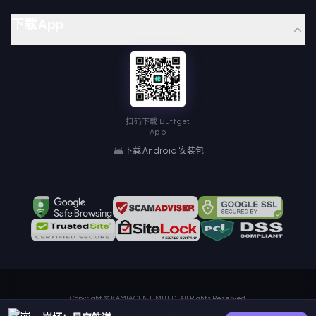
下载 App
扫码下载 Buffget
App
下载 Android 安装包
Copyright © KAMIAGEN LIMITED. All Rights Reserved.