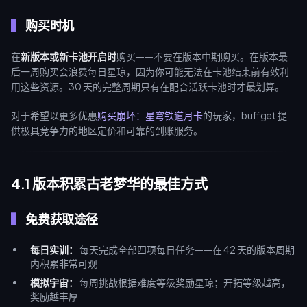
购买时机
在
新版本或新卡池开启时
购买——不要在版本中期购买。在版本最
后一周购买会浪费每日星琼，因为你可能无法在卡池结束前有效利
用这些资源。30 天的完整周期只有在配合活跃卡池时才最划算。
对于希望以更多优惠
购买崩坏：星穹铁道月卡
的玩家，buffget 提
供极具竞争力的地区定价和可靠的到账服务。
4.1 版本积累古老梦华的最佳方式
免费获取途径
每日实训：
每天完成全部四项每日任务——在 42 天的版本周期
内积累非常可观
模拟宇宙：
每周挑战根据难度等级奖励星琼；开拓等级越高，
奖励越丰厚