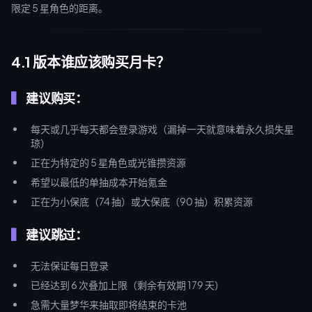
限定 5 星角色的距离。
4.1 版本谁应该购买月卡？
建议购买：
每天或几乎每天都会登录游戏（漏掉一天就意味着永久损失星
琼）
正在为特定的 5 星角色或光锥攒资源
希望以最低的单抽成本开始氪金
正在为小保底（74 抽）或大保底（90 抽）积累资源
建议跳过：
无法保证每日登录
已经达到 6 次叠加上限（剩余有效期 179 天）
急需大量梦华来抽取即将结束的卡池