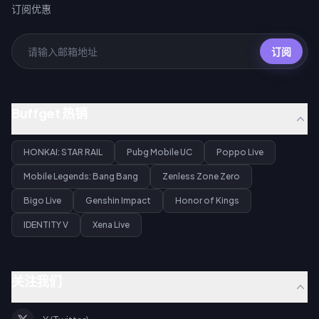
订阅优惠
订阅
Buffget 热销
HONKAI: STAR RAIL
Pubg Mobile UC
Poppo Live
Mobile Legends: Bang Bang
Zenless Zone Zero
Bigo Live
Genshin Impact
Honor of Kings
IDENTITY V
Xena Live
关注我们