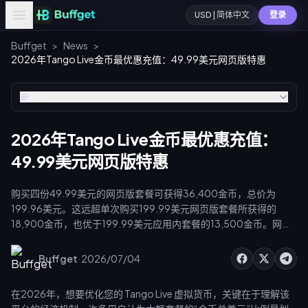
USD | 简体中文
登录
Buffget
>
News
>
2026年Tango Live金币最优惠充值：49.99美元网页版特惠
目录
2026年Tango Live金币最优惠充值：
49.99美元网页版特惠
购买四份49.99美元的网页版套餐可获得36,400金币，总价为
199.96美元。这远超单次购买199.99美元网页版套餐所获得的
18,900金币，也优于199.99美元应用内套餐的13,500金币。网页
版充值绕过了30%的应用商店手续费，最高可提供额外40%的价
值。您还可以通过VIP折扣和2026年斋月排行榜返利进一步实现价
·
Buffget
2026/07/04
值最大化。
在2026年，想要优化您的 Tango Live 虚拟货币，关键在于理解该