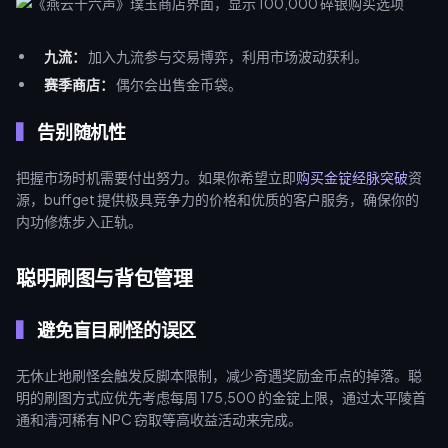
九流：
加入九流参与交易博弈，利用市场波动获利。
赛季商店：
偶尔会出售金币袋。
告别随机性
把握市场时机需要付出努力。如果你希望立即
购买金锭经脉突破
资
源，buffget 提供极具竞争力的价格和优质的客户服务，确保你的
内功修炼步入正轨。
聪明刷图与背包管理
避免盲目刷怪的误区
无休止地刷怪会触发反脚本限制，减少奇遇奖励金币点的掉落。聪
明的刷图方式应优先考虑每周 175,500 的金锭上限，通过太平陵首
通和清河稀有 NPC 窃取等高收益活动来完成。