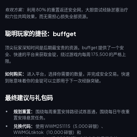
有效方案：
利用 80% 的重置返还安全网，大胆尝试经脉淤塞治疗
和穴位共鸣效果，而无需担心损失全部资源。
聪明玩家的捷径：buffget
顶尖玩家深知时间是后期最宝贵的资源。buffget 提供了一个安
全、快速的平台来获取金锭，绕过游戏内每周 175,500 的严格上
限。
如何购买：
进入平台，选择你需要的数量，并完成安全交易。快速
到账意味着你的金锭可以立即用于下一次经脉突破。
最终建议与礼包码
规划重置：
围绕每周重置安排路径试炼首通，围绕每日午夜重
置安排悬赏任务。
兑换代码：
使用 WWM251115（5,000 碎银）、
WWMGLtiktok（10,000 碎银）和