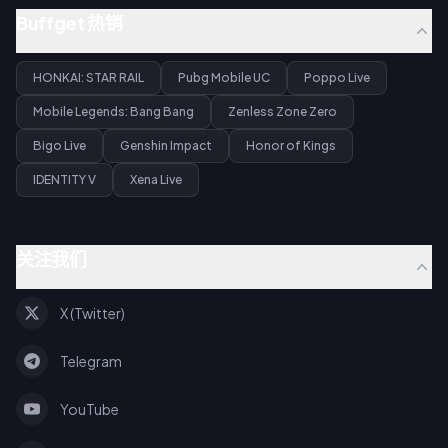
Buffget 热销
HONKAI: STAR RAIL
Pubg Mobile UC
Poppo Live
Mobile Legends: Bang Bang
Zenless Zone Zero
Bigo Live
Genshin Impact
Honor of Kings
IDENTITY V
Xena Live
关注我们
X (Twitter)
Telegram
YouTube