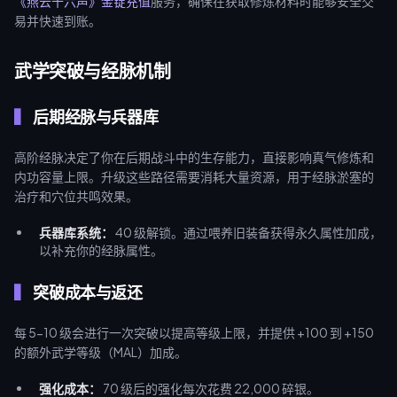
《燕云十六声》金锭充值
服务，确保在获取修炼材料时能够安全交
易并快速到账。
武学突破与经脉机制
后期经脉与兵器库
高阶经脉决定了你在后期战斗中的生存能力，直接影响真气修炼和
内功容量上限。升级这些路径需要消耗大量资源，用于经脉淤塞的
治疗和穴位共鸣效果。
兵器库系统：
40 级解锁。通过喂养旧装备获得永久属性加成，
以补充你的经脉属性。
突破成本与返还
每 5-10 级会进行一次突破以提高等级上限，并提供 +100 到 +150
的额外武学等级（MAL）加成。
强化成本：
70 级后的强化每次花费 22,000 碎银。