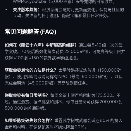
WWMGLyoutube（5,000 碎银）来补充你的日常收益。
关注版本趋势：
经济系统会随每月更新而变化。保持与社区的
互动，关注新的补丁说明、隐藏宝箱和最佳日常任务。
常见问题解答 (FAQ)
如何在《燕云十六声》中解锁高阶经脉？
通过每 5-10 级一次的武
学突破。70 级后的强化每次花费 22,000 碎银，可提高等级上限并
获得 +100 到 +150 的额外武学等级加成。
获取金锭最快的方法是什么？
太平陵路径试炼首通（150,000 碎
银）、使用探幽窃取清河稀有 NPC（最高 150,000 碎银），以及
完成金明池（45,000 碎银）等高阶剧情任务。
赚取金锭有每日限制吗？
每周金锭上限严格限制为 175,500。不
过，通过悬赏、据点挑战和副本，你每日最高可获得 200,000 到
500,000 的普通碎银。
如果经脉突破失败会怎样？
重置武学树或武器会返还 80% 的投入
金币和材料，在调整配置时将损失降至 20%。