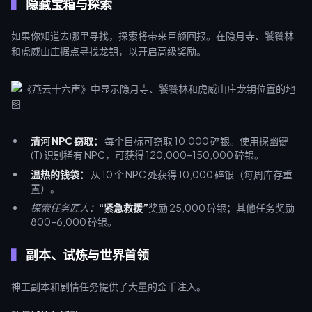
隐藏宝箱与探索
如果你知道去哪里寻找，探索将带来巨额回报。在隐月寺、饕餮林
和虎威山庄据点寻找龙钥，以开启高级奖励。
清河 NPC 窃取：
每个目标可窃取 10,000 碎银。使用探幽键
(T) 识别稀有 NPC，可获得 120,000–150,000 碎银。
温热的钱袋：
从 10 个 NPC 处获得 10,000 碎银（每周库存重
置）。
探索任务匠人：
“紧急救援”
奖励 25,000 碎银；其他任务奖励
800–6,000 碎银。
副本、试炼与世界首领
神工副本和剧情任务提供了大量的金币注入。