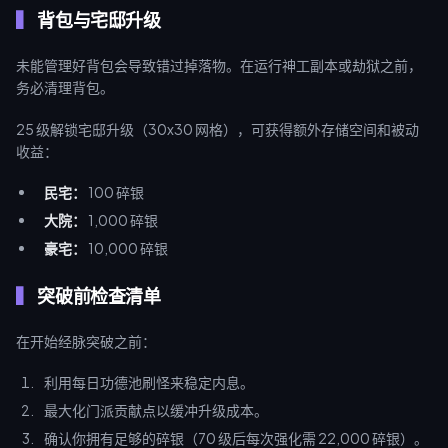
背包与宅邸升级
未能管理好背包会导致错过掉落物。在运行神工副本或劫狱之前，
务必清理背包。
25 级解锁宅邸升级（30x30 网格），可获得额外存储空间和被动
收益：
民宅：
100 碎银
大院：
1,000 碎银
豪宅：
10,000 碎银
突破前检查清单
在开始经脉突破之前：
利用每日功德池刷怪来稳定内息。
最大化门派贡献点以缓冲升级成本。
确认你拥有足够的碎银（70 级后每次强化需 22,000 碎银）。