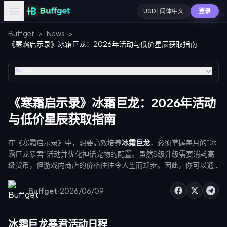
USD | 简体中文
登录
Buffget
>
News
>
《寒霜启示录》冰霜巨龙：2026年活动与低价星辰获取指南
目录
《寒霜启示录》冰霜巨龙：2026年活动
与低价星辰获取指南
在《寒霜启示录》中，想要高效培养
冰霜巨龙
，必须掌握每月的“冰
霜巨龙暴君”活动并优化神话宠物的配置。虽然S级升级需要消耗高
级货币，但游戏内商店的价格往往令人望而却步。因此，你可以通
过 buffget 购买[《寒霜启示录》冰霜之星折扣礼包]
(https://buffget.com/goods/whiteout-survival-frost-star)，
·
Buffget
2026/06/09
利用地区定价优势节省 20-35% 的费用。接下来，我们将详细解析
活动的各个阶段、宠物养成时间表以及资源策略，助你的联盟夺得
“至高暴君”的头衔。
冰霜巨龙暴君活动日程