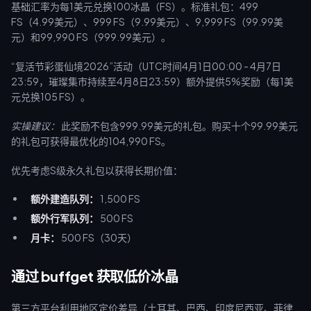
基础汇率为每1美元兑换100冰晶（FS）。标准礼包：499
FS（4.99美元）、999 FS（9.99美元）、9,999 FS（99.99美
元）和99,990 FS（999.99美元）。
“复活节彩蛋仙境2026”活动（UTC时间4月1日00:00 - 4月7日
23:59，璀璨集市持续至4月8日23:59）额外提供5%奖励（每1美
元兑换105 FS）。
实操建议：
此奖励不包含999.99美元的礼包。购买十个99.99美元
的礼包可获得最优化的104,990 FS。
优先考虑S级永久礼包以获得长期价值：
额外建造队列：
1,500 FS
额外行军队列：
500 FS
月卡：
500 FS（30天）
通过 buffget 获取低价冰晶
第三方平台利用地区定价差异（土耳其、巴西、印度尼西亚、菲律