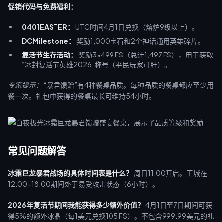
促销代码与免费福利：
0401EASTER：
UTC时间4月1日兑换（熔炉9级以上）。
DCMilestone：
奖励1,000宝石和2个神话通用英雄碎片。
复活节生存活动：
奖励3×499 FS（总计1,497 FS），用于获取
“冰封复活节英雄2026”称号（平民玩家可肝）。
专家提示：
“暴君馈赠”有4种餐桌品质。每种品质的餐桌都应至少用
餐一次。礼包中获得的餐桌最长可维持54小时。
常见问题解答
冰霜巨龙暴君战场的具体时间表是什么？
周日11:00开启。王城在
12:00-18:00期间处于易受攻击状态（6小时）。
2026年复活节期间我能获得多少额外价值？
4月1日至7日期间可获
得5%的额外冰晶（每1美元兑换105 FS）。不包含999.99美元的礼