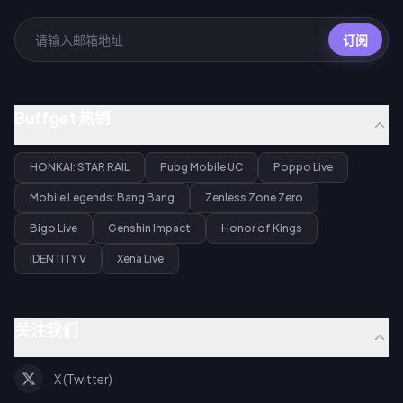
订阅
Buffget 热销
HONKAI: STAR RAIL
Pubg Mobile UC
Poppo Live
Mobile Legends: Bang Bang
Zenless Zone Zero
Bigo Live
Genshin Impact
Honor of Kings
IDENTITY V
Xena Live
关注我们
X (Twitter)