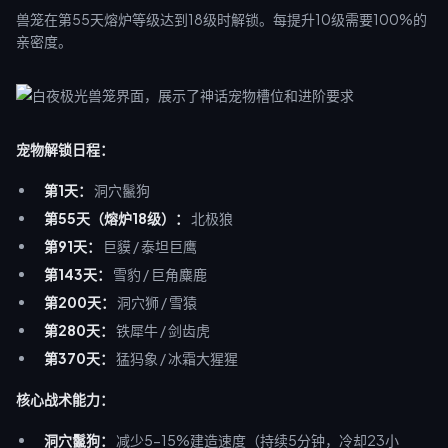
兽笼在第55天熔炉等级达到18级时解锁。每提升10级需要100%的
亲密度。
宠物解锁日程：
第1天：
洞穴鬣狗
第55天（熔炉18级）：
北极狼
第91天：
巨貘 / 泰坦巨鹰
第143天：
雪豹 / 巨角麋鹿
第200天：
洞穴狮 / 雪猿
第280天：
铁犀牛 / 剑齿虎
第370天：
猛犸象 / 冰霜大猩猩
核心战术能力：
洞穴鬣狗：
减少5-15%建造速度（持续5分钟，冷却23小