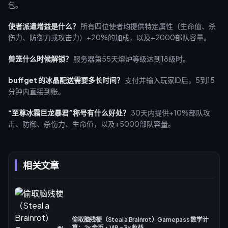
包。
使者派遣增益是什么？
所有四位使者均提供特定属性（生命值、杀
伤力、防御力或攻击力）+20%的加成，以及+2000部队容量。
兽笼什么时候解锁？
服务器第55天熔炉等级达到18级时。
buffget 的冰晶配送需要多长时间？
支付并输入玩家ID后，5到15
分钟内直接到账。
“至尊冰霜巨龙暴君”称号有什么好处？
30天内提供+10%部队攻
击、防御、杀伤力、生命值，以及+5000部队容量。
相关文章
偷取脑残梗（Steal a Brainrot）Gamepass 数学计
算：2x 金币 + VIP = 3x 收益