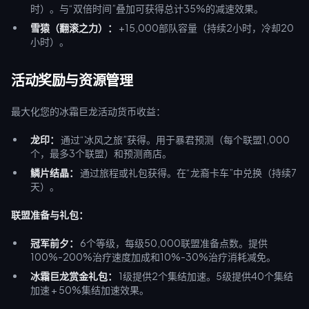
时）。与“双倍时间”叠加可获得总计35%的减速效果。
雪猿（翻滚之力）：
+15,000部队容量（持续2小时，冷却20
小时）。
活动奖励与资源管理
最大化您的冰霜巨龙活动货币收益：
龙印：
通过“冰风之旅”获得。用于暴君预测（每个联盟1,000
个，最多3个联盟）和预测商店。
鳞片结晶：
通过旅程或礼包获得。在“龙裔卡车”中兑换（持续7
天）。
联盟准备与礼包：
冠军前夕：
6个等级，每级50,000联盟准备点数。提供
100%-200%治疗速度加成和10%-30%治疗消耗减免。
冰霜巨龙赏金礼包：
1级提供2个集结加速。5级提供40个集结
加速 + 50%集结加速效果。