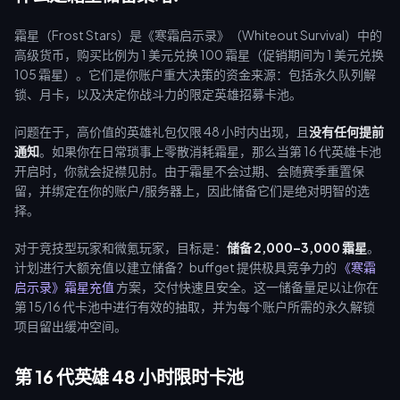
霜星（Frost Stars）是《寒霜启示录》（Whiteout Survival）中的
高级货币，购买比例为 1 美元兑换 100 霜星（促销期间为 1 美元兑换
105 霜星）。它们是你账户重大决策的资金来源：包括永久队列解
锁、月卡，以及决定你战斗力的限定英雄招募卡池。
问题在于，高价值的英雄礼包仅限 48 小时内出现，且
没有任何提前
通知
。如果你在日常琐事上零散消耗霜星，那么当第 16 代英雄卡池
开启时，你就会捉襟见肘。由于霜星不会过期、会随赛季重置保
留，并绑定在你的账户/服务器上，因此储备它们是绝对明智的选
择。
对于竞技型玩家和微氪玩家，目标是：
储备 2,000–3,000 霜星
。
计划进行大额充值以建立储备？buffget 提供极具竞争力的
《寒霜
启示录》霜星充值
方案，交付快速且安全。这一储备量足以让你在
第 15/16 代卡池中进行有效的抽取，并为每个账户所需的永久解锁
项目留出缓冲空间。
第 16 代英雄 48 小时限时卡池