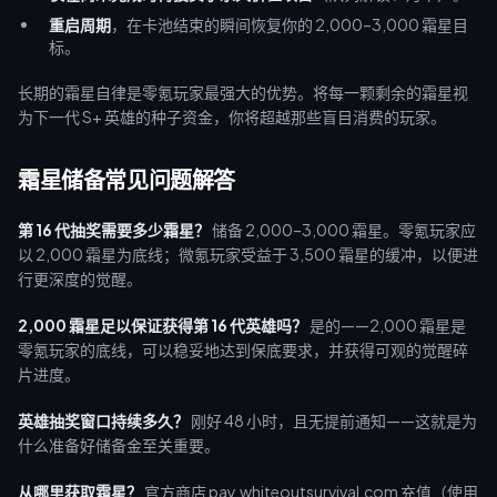
重启周期
，在卡池结束的瞬间恢复你的 2,000–3,000 霜星目
标。
长期的霜星自律是零氪玩家最强大的优势。将每一颗剩余的霜星视
为下一代 S+ 英雄的种子资金，你将超越那些盲目消费的玩家。
霜星储备常见问题解答
第 16 代抽奖需要多少霜星？
储备 2,000–3,000 霜星。零氪玩家应
以 2,000 霜星为底线；微氪玩家受益于 3,500 霜星的缓冲，以便进
行更深度的觉醒。
2,000 霜星足以保证获得第 16 代英雄吗？
是的——2,000 霜星是
零氪玩家的底线，可以稳妥地达到保底要求，并获得可观的觉醒碎
片进度。
英雄抽奖窗口持续多久？
刚好 48 小时，且无提前通知——这就是为
什么准备好储备金至关重要。
从哪里获取霜星？
官方商店 pay.whiteoutsurvival.com 充值（使用