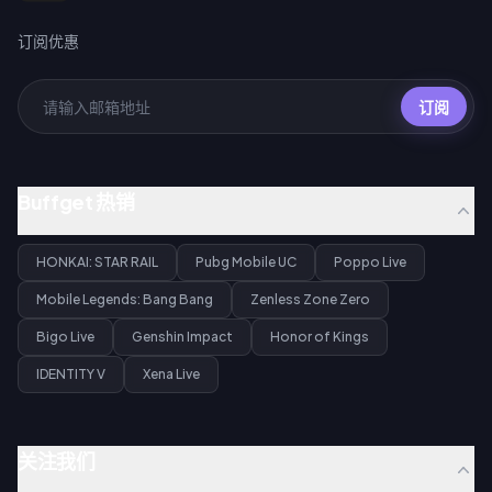
订阅优惠
订阅
Buffget 热销
HONKAI: STAR RAIL
Pubg Mobile UC
Poppo Live
Mobile Legends: Bang Bang
Zenless Zone Zero
Bigo Live
Genshin Impact
Honor of Kings
IDENTITY V
Xena Live
关注我们