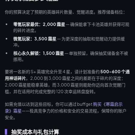
你的预算决定了预期的英雄碎片数量、觉醒进度。推荐储备档位：
零氪玩家最优：2,000 霜星
— 确保能拿下卡池英雄并获得可观
的碎片进度。
微氪玩家：3,500 霜星
— 为更深度的抽取和觉醒动力提供缓
冲。
核心永久解锁：1,500 霜星
— 单独预留，确保抽奖储备金不被
挪用。
要将一名新的 S+ 英雄完全升至 4 星，请计划准备约
500–600 个通
用神话碎片
。2,000 到 3,000 霜星之间的差距在于碎片的深度：
2,000 霜星能稳拿英雄，而 3,000 霜星则能助你迈向首次觉醒门
槛，并在适用时完成完整的 120 次幸运转盘旋转。
如需充值以达到这些目标，你可以通过 buffget
购买《寒霜启示
录》霜星
——极具竞争力的价格和安全的交易流程，保障你的账户
安全。
抽奖成本与礼包计算