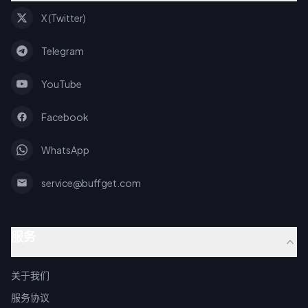
X (Twitter)
Telegram
YouTube
Facebook
WhatsApp
service@buffget.com
服务
关于我们
服务协议