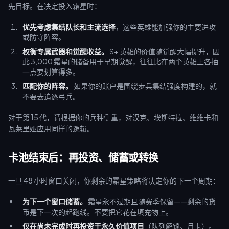
先目标。在决定投入霜星时：
优先考虑集结队长和主流选择
，这些英雄能加强你的主要进攻
或防守阵容。
权衡专属武器和觉醒收益。
S+ 英雄的价值随觉醒大幅提升，因
此 3,000 霜星的储备用于早期觉醒，往往比在两个英雄上各抽
一点要划算得多。
匹配你的阵容。
如果你的账户是围绕步兵集结强度构建的，就
不要去追逐弓兵。
对于第 15 代，请根据你的兵种侧重，对汉克、埃斯特拉、维维卡和
瓦莱里娅应用同样的逻辑。
卡池结束后：再投资、储蓄或转换
一旦 48 小时窗口关闭，你剩余的霜星策略将决定你的下一个周期：
为下一个窗口储蓄。
霜星永不过期且随赛季保留——剩余的货
币是下一次的起跑线。不要把它花在填充物上。
仅在尚未完成时再投资于永久价值项目
（队列解锁、月卡）。