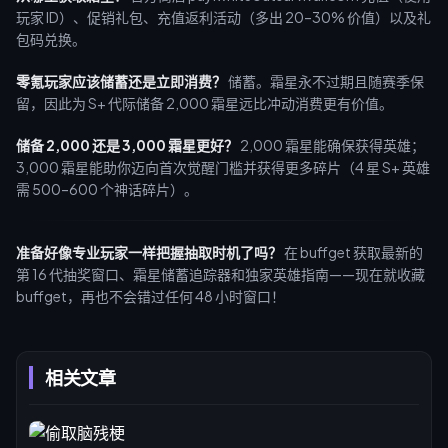
玩家 ID）、促销礼包、充值返利活动（多出 20–30% 价值）以及礼
包码兑换。
零氪玩家应该储蓄还是立即消费？
储蓄。霜星永不过期且随赛季保
留，因此为 S+ 代际储备 2,000 霜星远比冲动消费更有价值。
储备 2,000 还是 3,000 霜星更好？
2,000 霜星能确保获得英雄；
3,000 霜星能助你迈向首次觉醒门槛并获得更多碎片（4 星 S+ 英雄
需 500–600 个神话碎片）。
准备好像专业玩家一样把握抽取时机了吗？
在 buffget 获取最新的
第 16 代抽奖窗口、霜星储蓄追踪器和独家英雄指南——现在就收藏
buffget，再也不会错过任何 48 小时窗口！
相关文章