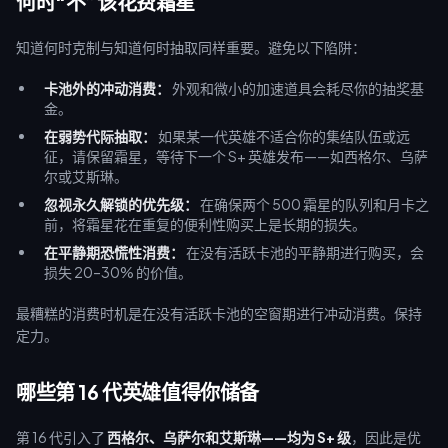
何时“不”该花费霜星
知道何时克制与知道何时抽取同样重要。避免以下陷阱：
卡池外的冲动消费：
外观和微小的加速道具会耗尽你的抽奖基
金。
在弱势代际抽取：
如果某一代英雄不适合你的集结队伍或远
征，请保留霜星，等待下一个 S+ 英雄发布——如西格尔、乌萨
尔或艾斯琳。
忽视永久解锁的优先级：
在确保两个 500 霜星的队列和月卡之
前，将霜星花在重复的便利性购买上是长期的损失。
在平静期恐慌性消费：
在没有活跃卡池的平静期进行购买，会
损失 20–30% 的价值。
最糟糕的消费时机是在没有活跃卡池的空窗期进行冲动消费。保持
定力。
哪些第 16 代英雄值得你储备
第 16 代引入了
西格尔、乌萨尔和艾斯琳——均为 S+ 级
，因此是优