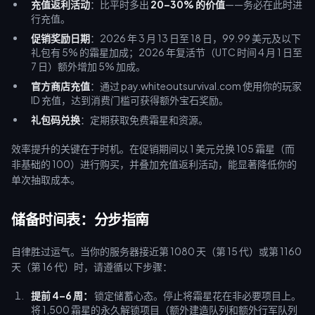
充值返利活动
：比平时多出
20–30% 的价值
——务必在此时进
行充值。
促销奖励日期
：2026 年 3 月 13 日至 18 日，99.99 美元及以下
礼包有 5% 的霜星加成；2026 年复活节（UTC 时间 4 月 1 日至
7 日）额外增加 5% 加成。
官方商店充值
：通过 pay.whiteoutsurvival.com 使用你的玩家
ID 充值，达到消费门槛可获得额外宝石奖励。
礼包码兑换
：定期获取免费霜星和资源。
效率提升的关键在于时机。在促销期间以 1 美元兑换 105 霜星（而
非基础的 100）进行购买，并叠加充值返利活动，能显著降低你的
单次抽取成本。
储备时间表：分步指南
自律胜过运气。当你的服务器接近第 1080 天（第 15 代）或第 1160
天（第 16 代）时，请遵循以下步骤：
提前 4–6 周：
锁定储蓄心态。停止将霜星花在非必要项目上。
将 1,500 霜星的永久解锁项目（额外建造队列和额外行军队列