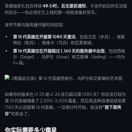
英雄抽奖礼包仅持续
48 小时，且无提前通知
。卡池开启后你无法临
时反应——你必须在它上线的那一刻就准备好货币。
发布节奏与服务器开服时间挂钩：
第 15 代英雄在开服第 1080 天激活
，包括汉克（步兵）、埃斯
特拉（枪兵）、维维卡（弓兵）和瓦莱里娅。
第 16 代英雄仅在开服超过 1,160 天的服务器中出现
，包括西格
尔（Seigel）、乌萨尔（Ursar）和艾斯琳（Aisling）——均为
S+ 级。
如果你的版本在 v1.25 或 v1.26 且已超过第 1080 天？你应该已经为
第 15 代英雄储备了 2,000–3,000 霜星，然后将这种自律延续到第
1160 天以迎接第 16 代英雄。一旦倒计时开始，就没有
“我下周再
存”
的机会了。
你实际需要多少霜星