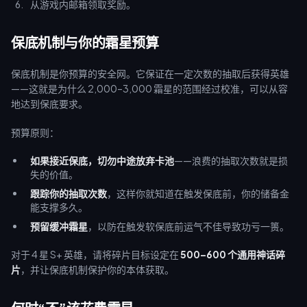
从游戏内邮箱领取奖励。
保底机制与你的霜星预算
保底机制是你预算的安全网。它保证在一定次数的抽取后获得英雄
——这就是为什么 2,000–3,000 霜星的范围经过校准，可以从容
地达到保底要求。
预算原则：
如果接近保底，切勿中途放弃卡池
——浪费的抽取次数就是损
失的价值。
跟踪你的抽取次数
，这样你就知道在触发保底前，你的储备金
能支撑多久。
预留缓冲霜星
，以防在触发软保底前运气不佳导致功亏一篑。
对于 4 星 S+ 英雄，请将碎片目标设定在
500–600 个通用神话碎
片
，并让保底机制保护你的本体获取。