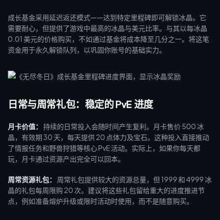
成长基金采用延迟返还模式——达到特定里程碑即可解锁冰晶。它
需要耐心，但提供了游戏中最高的冰晶与美元比率。与其以每冰晶
0.01 美元的价格购买，不如通过基金将成本降至几分之一。将这笔
资金用于永久解锁队列，以巩固你账号的基础实力。
日常与周常礼包：稳定的 PvE 进度
月卡价值：
持续的日常投入会随时间产生复利。月卡售价 500 冰
晶，有效期 30 天，每天提供 20 点体力及宝石。这种投入直接推动
了情报任务和野兽狩猎等核心 PvE 活动。实际上，如果你每天都
玩，月卡通过资源产出完全可以回本。
周常资源礼包：
周常礼包提供较大的资源总量，但 1999 和 4999 冰
晶的礼包每周限购 20 次。建议将这些礼包留给重大的进度推进节
点，例如准备熔炉升级或限时活动时使用，而不是随意购买。