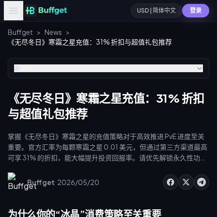
USD | 简体中文
登录
Buffget
>
News
>
《无尽冬日》寒霜之星充值：31% 折扣与超值礼包推荐
目录
《无尽冬日》寒霜之星充值：31% 折扣
与超值礼包推荐
掌握《无尽冬日》寒霜之星的充值策略对于高效推进 PvE 进度至关
重要。官方汇率为每颗寒霜之星 0.01 美元，但通过第三方渠道最高
可享 31% 的折扣，能大幅提升投资回报率。请优先解锁永久性功
能，如各需 500 颗寒霜之星的建筑队列和行军队列，以及提供每日
体力的月卡。以下是礼包价值分析、VIP 等级门槛及最优消费优先级
·
Buffget
2026/05/20
指南。
为什么你的“冰晶”消费策略至关重要