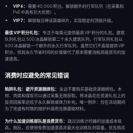
VIP 6：
需要 40,000 积分。解锁额外的行军队列（在采集和
PvE 中具有巨大优势）。
VIP 7：
解锁每日神话英雄碎片，实现稳定的顶级升级。
最佳 VIP 积分礼包：
专注于每美元提供最高 VIP 积分的礼包。建筑
队列礼包以 500 冰晶解锁第二个永久建筑队列，行军队列礼包以
500 冰晶解锁一个额外的永久行军队列。虽然它们不直接提供 VIP
积分，但其永久节省时间的价值替代了原本需要消耗高级货币的加
速道具。
消费时应避免的常见错误
陷阱礼包：避开资源捆绑包：
永远不要购买基础资源捆绑包。木
材、肉类和煤炭可以通过采集无限获取。将冰晶花在资源礼包上的
投资回报率远低于永久解锁或体力补充。唯一例外：仅在活动期间
为了完成有时限的熔炉升级而兑换基础材料。
为什么加速训练部队是浪费货币：
跳过训练计时器的加速成本极
高。相反，应使用免费加速道具并最大化训练队列容量。优先购买