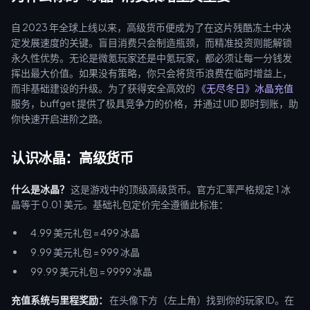
自 2023 年全球上线以来，高级货币便成为了在这片残酷冻土中决
定发展速度的关键。盲目消费只会制造瓶颈，而精准投资则能解锁
永久性优势。无论是微氪玩家还是中氪玩家，都必须让每一分钱发
挥出最大价值。如果没有策略，你只会将货币浪费在临时增益上，
而非基础建设的升级。为了获得安全高效的
《无尽冬日》冰晶充值
服务，buffget 提供了极具竞争力的价格，并通过 UID 即时到账，助
你快速开启进阶之路。
认识冰晶：高级货币
什么是冰晶？
这是游戏中的顶级高级货币。官方汇率严格规定 1 冰
晶等于 0.01 美元。基础礼包定价完全遵循此标准：
4.99 美元礼包 = 499 冰晶
9.99 美元礼包 = 999 冰晶
99.99 美元礼包 = 9999 冰晶
充值系统与里程奖励：
在头像下方（左上角）找到你的玩家 ID。在