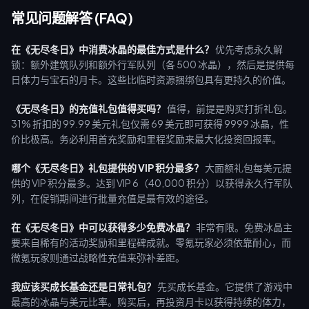
常见问题解答 (FAQ)
在《无尽冬日》中消费冰晶的最佳方式是什么？
优先考虑永久解
锁：额外建筑队列和额外行军队列（各 500 冰晶），然后是提供每
日体力与宝石的月卡。这些比临时资源捆绑包具有更持久的价值。
《无尽冬日》的充值礼包值得买吗？
值得，前提是购买打折礼包。
31% 折扣的 99.99 美元礼包仅需 69 美元即可获得 9999 冰晶，性
价比极高。务必利用首充奖励和里程奖励来最大化投资回报率。
哪个《无尽冬日》礼包提供的 VIP 积分最多？
大面额礼包每美元提
供的 VIP 积分最多。达到 VIP 6（40,000 积分）以获得永久行军队
列，在促销期间进行批量充值是最有效的途径。
在《无尽冬日》中可以获得多少免费冰晶？
非常有限。免费冰晶主
要来自稀有的活动奖励和里程碑成就。零氪玩家必须依靠耐心，而
微氪玩家则通过战略性充值来弥补差距。
我应该买成长基金还是日常礼包？
先买成长基金。它提供了游戏中
最高的冰晶与美元比率。购买后，再投资月卡以获得持续的体力，