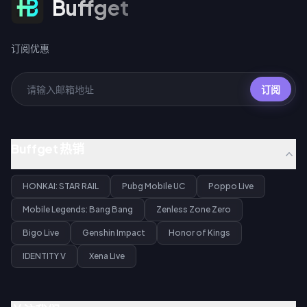
Buffget
订阅优惠
订阅
Buffget 热销
HONKAI: STAR RAIL
Pubg Mobile UC
Poppo Live
Mobile Legends: Bang Bang
Zenless Zone Zero
Bigo Live
Genshin Impact
Honor of Kings
IDENTITY V
Xena Live