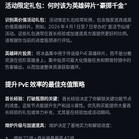
活动限定礼包：何时该为英雄碎片“豪掷千金”
识别高价值活动礼包：
活动限定礼包经常轮换，包含独家道具或高
价值英雄碎片。例如，2026 年 4 月 1 日至 7 日举办的“复活节仙境”
活动。这些礼包通常在酋长经验或加速道具方面提供更好的比例。
请根据你当前的进度瓶颈进行评估。
英雄碎片投资：
将冰晶集中用于传说级 PvE 英雄碎片，而不是分散
资源在低阶英雄身上。集中投资可最大化情报任务和野兽狩猎中的
伤害输出，从而加速整体资源获取循环。
提升 PvE 效率的最佳充值策略
酋长经验：打破瓶颈的关键：
酋长经验决定了你解锁关键功能节点
的进度，这些节点能提升生产和战斗属性。优先购买能提供大量酋
长经验的礼包或体力补充，尤其是在经验加成活动期间。
熔炉升级与加速道具：
熔炉决定了基地实力和解锁进度：
熔炉 22 级 = 酋长装备最高 42 级