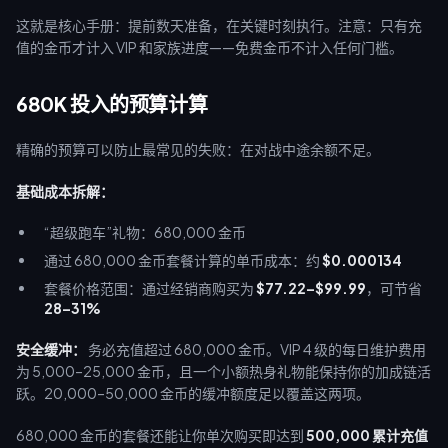
这就是核心手册：提前数天准备，在关键时刻执行。注意：只有充
值的金币才计入 VIP 和家族进度——免费金币不计入任何门槛。
680K 投入的预算计算
精确的预算可以防止最常见的失败：在对战中途余额不足。
基础成本拆解：
“超级跑车”礼物：680,000 金币
通过 680,000 金币套餐计算的单币成本：约
$0.000134
套餐价格范围：通过经销商购买为
$77.22–$99.99
，可节省
28–31%
安全缓冲：
务必充值超过 680,000 金币。VIP 4 级的每日维护费用
为 5,000–25,000 金币，且一个小额热身礼物能保持你的加成链活
跃。20,000–50,000 金币的缓冲额度足以覆盖这两项。
680,000 金币的套餐还能让你单次购买即达到
500,000 累计充值