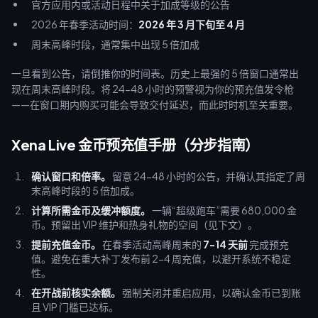
官方应用内或活动日程中关于加成等级的公告
2026 年春季活动时间：
2026 年 3 月下旬至 4 月
周末高峰时段，通常集中出现 5 倍加成
一旦看到公告，请倒推你的时间表。历史上最强的 5 倍窗口通常出
现在周末高峰时段。将 24-48 小时的预警视为你的预充值发令枪
——在窗口期内购买可能会导致交付延迟，而此时时机至关重要。
Xena Live 金币预充值手册（分步指南）
确认窗口和倍率。
留意 24-48 小时的公告，并确认其指定了周
末高峰时段的 5 倍加成。
计算所需金币及缓冲额度。
一辆“超级跑车”需要 680,000 金
币。预留出 VIP 维护和热身礼物的空间（见下文）。
提前充值金币。
在春季活动高峰周末的
7-14 天前
完成预充
值。避免在重大补丁发布前 2-4 周充值，以避开系统不稳定
性。
在开战前核实余额。
强制关闭并重启应用，以确认金币已到账
且 VIP 门槛已达标。