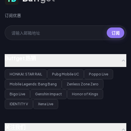
订阅优惠
订阅
Buffget 热销
HONKAI: STAR RAIL
Pubg Mobile UC
Poppo Live
Mobile Legends: Bang Bang
Zenless Zone Zero
Bigo Live
Genshin Impact
Honor of Kings
IDENTITY V
Xena Live
关注我们