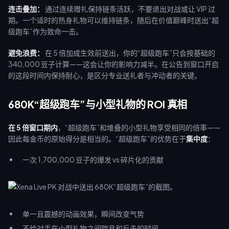
连击叠加：
通过连续赠礼保持链条活跃，不要退出对战或让 VIP 过
期。一个适时的热身礼物可以维持链条，随后在价值巅峰时送出“超
级跑车”作为致命一击。
避免浪费：
在 5 倍加成生效前送出，你的“超级跑车”只会按基础的
340,000 豆子计算——这会让你的影响力减半。在公告到窗口开启
的这段时间内保持耐心，是区分专业送礼者与冲动者的关键。
680K“超级跑车”与小型礼物的 ROI 真相
在 5 倍窗口期内
，“超级跑车”和堆叠的小型礼物享受相同的倍率——
因此每金币的原始得分是相当的。“超级跑车”的优势在于
集中度
：
一次 1,700,000 豆子的爆发 vs 碎片化的贡献
单一且震撼的动画效果，瞬间改变气势
不给对手在小型礼物之间喘息和反击的时间