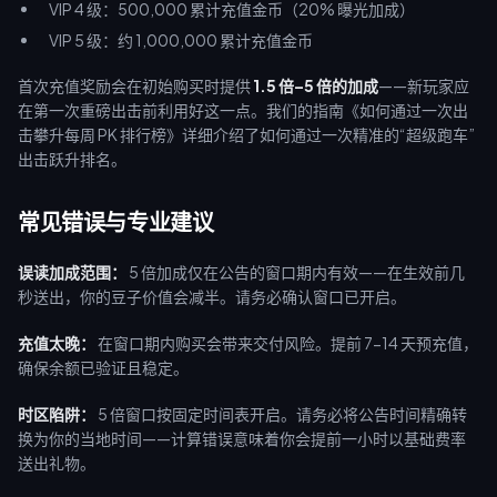
VIP 4 级：500,000 累计充值金币（20% 曝光加成）
VIP 5 级：约 1,000,000 累计充值金币
首次充值奖励会在初始购买时提供
1.5 倍–5 倍的加成
——新玩家应
在第一次重磅出击前利用好这一点。我们的指南《如何通过一次出
击攀升每周 PK 排行榜》详细介绍了如何通过一次精准的“超级跑车”
出击跃升排名。
常见错误与专业建议
误读加成范围：
5 倍加成仅在公告的窗口期内有效——在生效前几
秒送出，你的豆子价值会减半。请务必确认窗口已开启。
充值太晚：
在窗口期内购买会带来交付风险。提前 7-14 天预充值，
确保余额已验证且稳定。
时区陷阱：
5 倍窗口按固定时间表开启。请务必将公告时间精确转
换为你的当地时间——计算错误意味着你会提前一小时以基础费率
送出礼物。