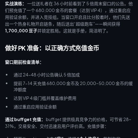
实战演练：
一位送礼者在 36 小时前看到了 5 倍周末窗口的公告。他
们预充值了一个 680,000 金币的套餐（达到 VIP 4），通过重启应
用验证余额，并进入竞技组。当窗口开启且比分胶着时，他们先送
出一个热身礼物开启链条，随后送出“超级跑车”——瞬间获得
1,700,000 豆子
并锁定胜局。这就是手册，简洁明了。
做好 PK 准备：以正确方式充值金币
窗口期前检查清单：
通过 24-48 小时公告确认 5 倍加成
提前 7-14 天充值 680,000 金币及 20,000–50,000 金币的缓
冲额度
达到 VIP 4 级门槛并覆盖维护费用
通过重启应用验证余额
通过 buffget 充值：
buffget 提供极具竞争力的价格，可节省 28–
31%，交易安全、交付迅速且用户评价高。充值步骤：