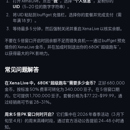
打开 Xena Live，点击
“我”
，选择
“个人信息”
，复制你的
UID
（5-20 位的数字字符串）。
将 UID 粘贴到 buffget 充值栏，选择你的套餐并完成支付（需
年满 18 岁）。
等待最多 5 分钟，然后强制关闭并重启 Xena Live 以核实余额。
不要在 5 倍窗口开启时因余额不足而错失良机——通过 buffget 预充
值你的 Xena Live 金币，并在加成时刻送出你的 680K“超级跑车”，
以获得最大的 PK 影响力。
常见问题解答
在 Xena Live 中，680K“超级跑车”需要多少金币？
正好 680,000
金币，按标准 50% 费率可转化为 340,000 豆子。在 5 倍窗口期
内，它可提供 1,700,000 豆子。套餐价格为 $77.22–$99.99，通
过经销商可节省 28–31%。
周末 5 倍 PK 窗口何时开启？
它们集中在 2026 年春季活动（3 月下
旬至 4 月）的周末高峰时段，通过官方活动公告提前 24-48 小时通
知。