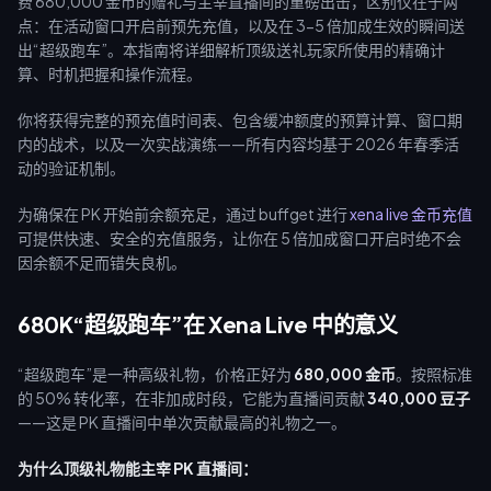
费 680,000 金币的赠礼与主宰直播间的重磅出击，区别仅在于两
点：在活动窗口开启前预先充值，以及在 3-5 倍加成生效的瞬间送
出“超级跑车”。本指南将详细解析顶级送礼玩家所使用的精确计
算、时机把握和操作流程。
你将获得完整的预充值时间表、包含缓冲额度的预算计算、窗口期
内的战术，以及一次实战演练——所有内容均基于 2026 年春季活
动的验证机制。
为确保在 PK 开始前余额充足，通过 buffget 进行
xena live 金币充值
可提供快速、安全的充值服务，让你在 5 倍加成窗口开启时绝不会
因余额不足而错失良机。
680K“超级跑车”在 Xena Live 中的意义
“超级跑车”是一种高级礼物，价格正好为
680,000 金币
。按照标准
的 50% 转化率，在非加成时段，它能为直播间贡献
340,000 豆子
——这是 PK 直播间中单次贡献最高的礼物之一。
为什么顶级礼物能主宰 PK 直播间：