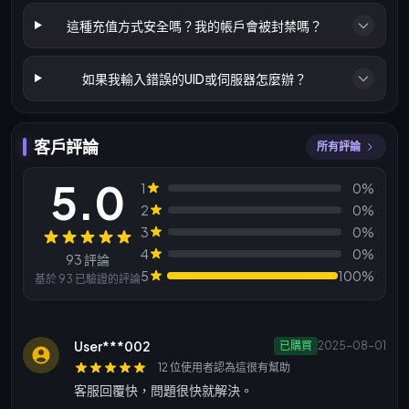
這種充值方式安全嗎？我的帳戶會被封禁嗎？
如果我輸入錯誤的UID或伺服器怎麼辦？
客戶評論
所有評論
5.0
1
0%
2
0%
3
0%
評論
4
0%
93 評論
5
100%
基於 93 已驗證的評論
User***002
已購買
2025-08-01
12 位使用者認為這很有幫助
客服回覆快，問題很快就解決。