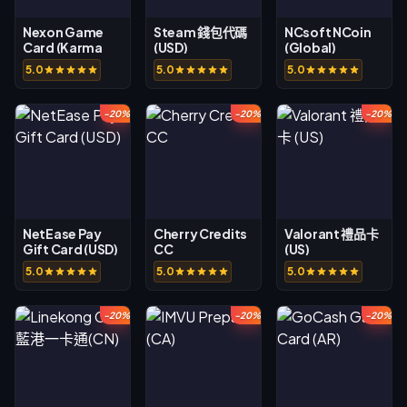
Nexon Game
Steam 錢包代碼
NCsoft NCoin
Card (Karma
(USD)
(Global)
Koin)
5.0
5.0
5.0
-20%
-20%
-20%
NetEase Pay
Cherry Credits
Valorant 禮品卡
Gift Card (USD)
CC
(US)
5.0
5.0
5.0
-20%
-20%
-20%