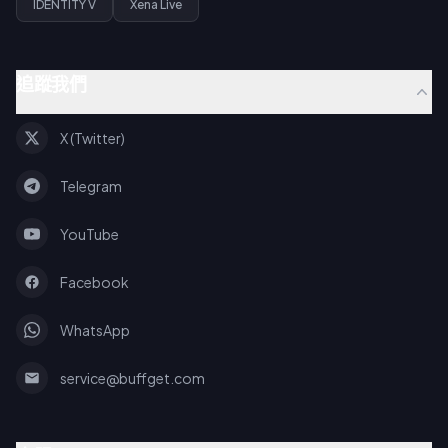
IDENTITY V
Xena Live
追蹤我們
X (Twitter)
Telegram
YouTube
Facebook
WhatsApp
service@buffget.com