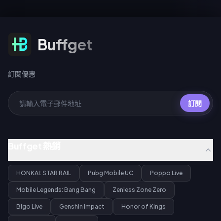
訂閱優惠
Buffget
訂閱優惠
訂閱
Buffget 熱銷
HONKAI: STAR RAIL
Pubg Mobile UC
Poppo Live
Mobile Legends: Bang Bang
Zenless Zone Zero
Bigo Live
Genshin Impact
Honor of Kings