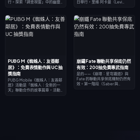
行。探索「調查視窗」中的幽靈
日舉行，里維·阿卡曼（Levi
飛船（UFO）地點以獲得「兌換
Ackerman）造型將在限定獎池
幣」，完成每日任務以獲得「靈
與幸運限定戰利品中登場。「狂
力幣」——這是解鎖妲己免費史詩
歡節突擊通行證」（2026 年 7 月
造型「綾瀨桃」的專屬貨幣。
15 日至 8 月 14 日）在達到滿級時
「靈力覺醒」活動將於 8 月 7 日
會返還 520 枚黃金——足以用來
開啟，推出墨子的「人魚造
購買菁英通行證或抽取里維。這
型」，所有兌換管道將於 8 月 31
份 Blood Strike 巨人聯動第一週
日關閉。
指南將教你如何累積免費黃金、
兌換序號，並掌握返還時間，讓
你的里維造型幾乎零成本入手。
PUBG M《蜘蛛人：友善鄰
崩鐵 Fate 聯動共享保底仍然
居》：免費表情動作與 UC 抽
有效：200抽免費專武指南
獎指南
是的——《崩壞：星穹鐵道》與
Fate 的聯動共享保底機制仍然有
PUBG Mobile《蜘蛛人：友善鄰
效。第一階段（Saber 與
居》活動是「蜘蛛人：全新的一
Archer）已於 2026 年 7 月 11 日
天」聯動合作的故事篇章，活動
推出；第二階段（遠坂凜外加免
時間為 2026 年 7 月 30 日至 9 月
費送的吉爾伽美什）將於 2026
1 日。完成主題任務即可解鎖章節
年 7 月 24 日隨 4.4 版本登場。這
並獲得專屬電影頭像與頭像框，
兩個階段共享同一個保底計數
於 8 月 1 日至 2 日登入即可領取限
器，且在任意躍遷活動中累計達
時蜘蛛人表情動作，抽獎費用為
200 抽，即可免費獲得吉爾伽美
首抽每日 10 UC、標準 40 UC，
什或 Archer 的專屬光錐。
或每 10 連抽 360 UC。