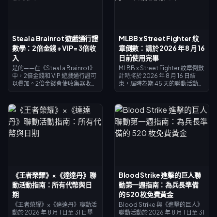
Steal a Brainrot 遊戲通行證
MLBB x Street Fighter 紋
數學：2倍金錢 + VIP = 3倍收
章倒數：請於 2026 年 8 月 16
入
日前使用完畢
是的——在《Steal a Brainrot》
MLBB x Street Fighter 紋章倒數
中，2倍金錢和 VIP 遊戲通行證可
計時將於 2026 年 8 月 16 日結
以疊加。2倍金錢會使收集器收入
束，屆時為期 45 天的聯動活動及
加倍（×2），VIP 則增加 ×1.5，
其紋章兌換商店將會關閉。未使
兩者相乘正好是3倍基礎收入——
用的紋章預計將隨活動結束而失
而不是4倍。2倍金錢售價 119
效，請立即兌換所有獎勵：主要
Robux，VIP 售價 499
聯動造型需 1,200 個紋章，塗裝
Robux（總計 618）。建議先購
造型則需 200 個。請至活動頁面
買 2倍金錢；等你的基礎收入達到
檢查您的餘額，參考下方的優先
一定規模後，再入手 VIP。
順序列表，並利用每日 25 顆鑽石
的抽獎來進行最後衝刺。
《王者榮耀》×《達達丹》聯
Blood Strike 進擊的巨人聯
動活動指南：所有代幣與日
動第一週指南：為兵長準備
期
的 520 枚免費黃金
《王者榮耀》×《達達丹》聯動活
Blood Strike 與《進擊的巨人》
動於 2026 年 8 月 1 日至 31 日舉
聯動活動於 2026 年 8 月 1 日至 31