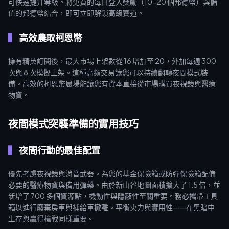
可快速提升等級。將免費的每日登入獎勵（10-20 個邦德幣）與儲
值的邦德幣結合，即可立即解鎖高級賽道。
高效農取柯恩幣
擁有精英訂閱後，最大市場上架數從 16 增加至 20，外加每週 300
次與 8 次模擬上架。這種高頻交易讓您可以持續翻轉夜間模式裝
備。高效的柯恩幣農場能讓您有資本直接從市場購買夜視鏡與醫療
物資。
夜間模式突襲準備的實用技巧
夜間行動的最佳配置
優先考慮夜視鏡與消音武器。為您的基金保險箱或防彈保險箱配備
必要的醫療物資與備用彈藥。由於新山谷地圖面積擴大了 1.5 倍，並
新增了 700 多個資源點，機動性與隱蔽性至關重要。務必攜帶工具
箱以進行廢棄房車與補給車撤離。平衡火力與實用性——在黑暗中
生存與贏得槍戰同樣重要。