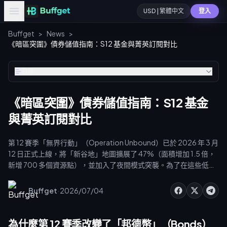
USD | 繁體中文
登入
Buffget
>
News
>
《暗區突圍》債券儲值指南：S12 基金與菁英訂閱對比
目錄
《暗區突圍》債券儲值指南：S12 基金
與菁英訂閱對比
第 12 賽季「無界行動」（Operation Unbound）已於 2026 年 3 月
12 日正式上線，將「新谷地」地圖擴展了 47%（面積增加 1.5 倍，
新增 700 多個資源點），並加入了夜間模式突襲。為了在這些低能
見度的行動中佔據優勢，策略性地進行《暗區突圍》第 12 賽季債券
儲值至關重要。關鍵投資包括 1000 債券的基金組合箱（提供 6 個
·
Buffget
2026/07/04
死亡保護欄位）以及 500 債券的菁英訂閱（增加 150 個倉庫格
子）。透過最佳化的付費貨幣管理，準備好您的戰術配置並加速進
度。
為什麼第 12 賽季改變了「邦德幣」（Bonds）