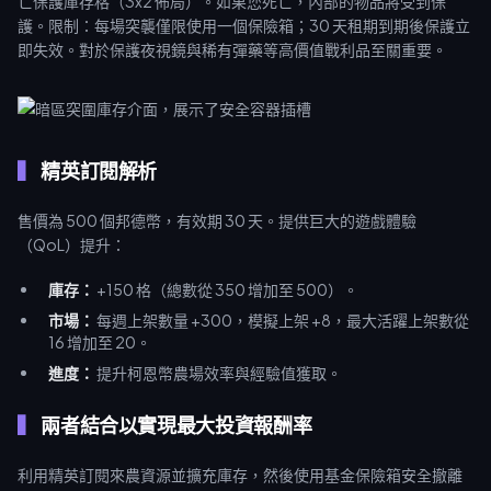
亡保護庫存格（3x2 佈局）。如果您死亡，內部的物品將受到保
護。限制：每場突襲僅限使用一個保險箱；30 天租期到期後保護立
即失效。對於保護夜視鏡與稀有彈藥等高價值戰利品至關重要。
精英訂閱解析
售價為 500 個邦德幣，有效期 30 天。提供巨大的遊戲體驗
（QoL）提升：
庫存：
+150 格（總數從 350 增加至 500）。
市場：
每週上架數量 +300，模擬上架 +8，最大活躍上架數從
16 增加至 20。
進度：
提升柯恩幣農場效率與經驗值獲取。
兩者結合以實現最大投資報酬率
利用精英訂閱來農資源並擴充庫存，然後使用基金保險箱安全撤離