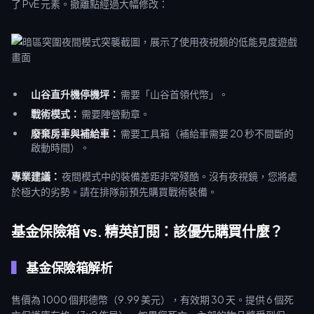
了 PvE 元素。撤離點經過大幅修改：
山谷直升機停機坪：
需要「山谷首領代幣」。
戰術模式：
需要陣營勳章。
廢棄房車與補給車：
需要工具箱（補給車需要 20 秒不間斷的
啟動時間）。
專業建議：
夜間模式中的裝備差距非常殘酷。沒有夜視鏡，您將處
於極大的劣勢。請在排隊前預先購買戰術裝備。
基金保險箱 vs. 精英訂閱：該優先購買什麼？
基金保險箱解析
售價為 1000 個邦德幣（9.99 美元），有效期 30 天。提供 6 個死