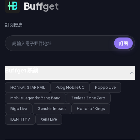
訂閱優惠
Buffget
訂閱優惠
訂閱
Buffget 熱銷
HONKAI: STAR RAIL
Pubg Mobile UC
Poppo Live
Mobile Legends: Bang Bang
Zenless Zone Zero
Bigo Live
Genshin Impact
Honor of Kings
IDENTITY V
Xena Live