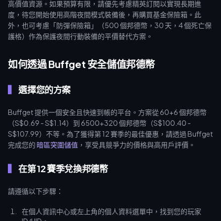
高價值資源。如果預算有限，請優先考慮精英訂閱以實現長期進
度，待您開始使用高階夜間模式裝備後，再購買基金保險箱。此
外，也可考慮「防彈保險箱」（500 個邦德幣，30 天，4 個死亡保
護格）作為保護夜間行動裝備的平價替代方案。
如何透過 Buffget 安全儲值邦德幣
選擇您的方案
Buffget 提供一個安全且快速到帳的平台。方案從 60+6 個邦德幣
（S$0.69 - S$1.14）到 6500+320 個邦德幣（S$100.40 -
S$107.99）不等。為了獲得第 12 賽季的最佳優惠，請透過 Buffget
完成您的
暗區突圍儲值
，享受具競爭力的價格與高用戶評價。
在第 12 賽季兌換邦德幣
請遵循以下步驟：
在個人資訊中心或左上角的個人資料選單中，找到您的玩家