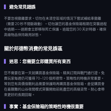
避免常見錯誤
不要忽視撤離要求。切勿在未清空區域的情況下嘗試補給車撤離
（需要 20 秒不間斷啟動）。切勿讓您的基金保險箱租期在突襲過程
中過期——過期會立即移除死亡保護。追蹤您的 30 天計時器，確保
高級物品保持啟用狀態。
關於邦德幣消費的常見誤區
迷思：您需要立即購買所有東西
您不需要在第一天就購買基金保險箱、精英訂閱與戰鬥通行證。免
費玩家每週仍可獲得 70-120 個邦德幣。策略性的時機非常重要。
等到您有高價值戰利品需要保護時再購買基金保險箱。倉促購買會
在最艱難的山谷夜間模式突襲開始前耗盡您的高級貨幣。耐心會帶
來更好的長期回報。
事實：基金保險箱的策略性時機很重要