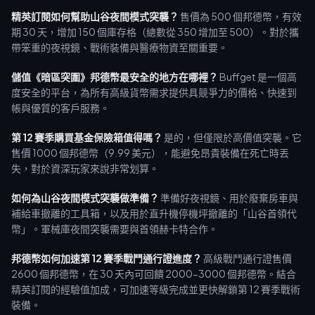
精英訂閱如何幫助山谷夜間模式突襲？
售價為 500 個邦德幣，有效
期 30 天，增加 150 個庫存格（總數從 350 增加至 500）。對於攜
帶笨重的夜視鏡、戰術裝備與醫療物資至關重要。
儲值《暗區突圍》邦德幣最安全的地方在哪裡？
Buffget 是一個高
度安全的平台，為所有高級貨幣需求提供具競爭力的價格、快速到
帳與優質的客戶服務。
第 12 賽季購買基金保險箱值得嗎？
是的，但僅限於高價值突襲。它
售價 1000 個邦德幣（9.99 美元），能避免昂貴裝備在死亡時丟
失，對於資深玩家來說非常划算。
如何為山谷夜間模式突襲做準備？
準備好夜視鏡、用於廢棄房車與
補給車撤離的工具箱，以及用於直升機停機坪撤離的「山谷首領代
幣」。軍械庫夜間突襲需要與首領赫卡特合作。
邦德幣如何加速第 12 賽季戰鬥通行證進度？
高級戰鬥通行證售價
2600 個邦德幣，在 30 天內可回饋 2000-3000 個邦德幣。結合
精英訂閱的經驗值加成，可加速等級完成並更快解鎖第 12 賽季戰術
裝備。