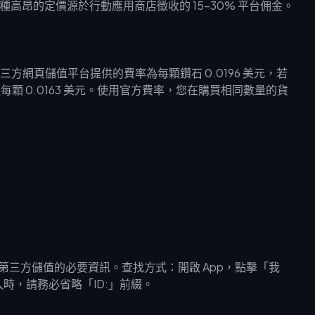
美元。這種高昂的定價源於行動應用商店徵收的 15-30% 平台佣金。
網頁儲值平台提供的費率為每顆鑽石 0.0196 美元，若
至每顆 0.0163 美元。使用官方費率，您在購買相同數量的貨
碼，是進行第三方儲值的必要資訊。查找方式：開啟 App，點擊「我
入時，請務必省略「ID:」前綴。