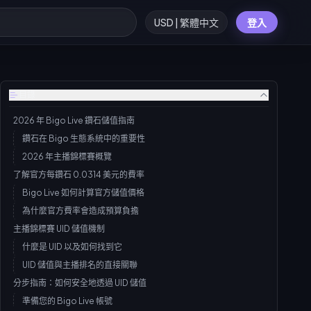
USD | 繁體中文
登入
目錄
2026 年 Bigo Live 鑽石儲值指南
鑽石在 Bigo 生態系統中的重要性
2026 年主播錦標賽概覽
了解官方每鑽石 0.0314 美元的費率
Bigo Live 如何計算官方儲值價格
為什麼官方費率會造成預算負擔
主播錦標賽 UID 儲值機制
什麼是 UID 以及如何找到它
UID 儲值與主播排名的直接關聯
分步指南：如何安全地透過 UID 儲值
準備您的 Bigo Live 帳號