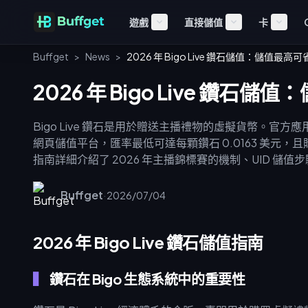
遊戲
直接儲值
卡
Buffget
>
News
>
2026 年 Bigo Live 鑽石儲值：儲值最高可
2026 年 Bigo Live 鑽石儲
Bigo Live 鑽石是用於贈送主播禮物的虛擬貨幣。官方
網頁儲值平台，匯率最低可達每顆鑽石 0.0163 美元，且
指南詳細介紹了 2026 年主播錦標賽的機制、UID 儲值步
2016 年 3 月推出，在 150 個國家擁有超過 6 億註冊用戶
大化購買力至關重要。當主播收到禮物時，禮物會轉換為
Buffget
·
2026/07/04
體驗，請使用 buffget 進行 [Bigo Live 鑽石儲值](https:/
帳並享有具競爭力的價格。
2026 年 Bigo Live 鑽石儲值指南
鑽石在 Bigo 生態系統中的重要性