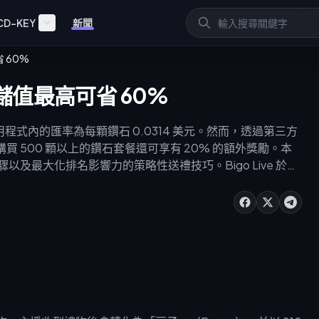
CD-KEY
新聞
省 60%
值：儲值最高可省 60%
應用程式內的匯率為每顆鑽石 0.0314 美元。然而，透過第三方
購買 500 顆以上的鑽石套餐還可享有 20% 的額外獎勵。本
驟以及最大化排名影響力的策略性送禮技巧。Bigo Live 於
。2026 年 Bigo Live 鑽石儲值策略對於在大型競賽活動中最
「豆子」，並可提現為現金。為了獲得安全且具成本效益的
/buffget.com/goods/bigo-live-diamonds)，以確保快速到