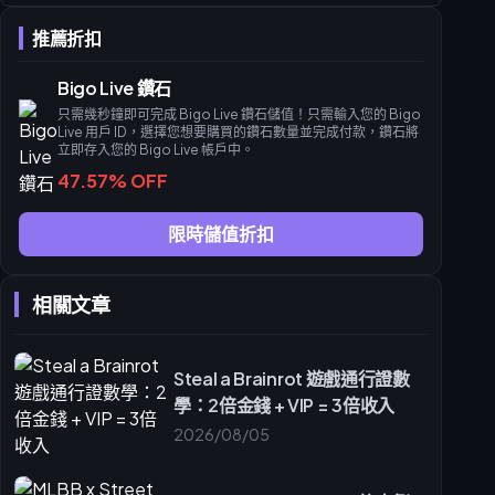
在 buffget 執行儲值流程
推薦折扣
確認您的鑽石餘額
如何節省高達 60% 的官方費用
Bigo Live 鑽石
折扣鑽石的經濟學
只需幾秒鐘即可完成 Bigo Live 鑽石儲值！只需輸入您的 Bigo
在不違反 Bigo Live 條款的前提下實現價值最大化
Live 用戶 ID，選擇您想要購買的鑽石數量並完成付款，鑽石將
立即存入您的 Bigo Live 帳戶中。
在主播錦標賽中發揮最大影響力
47.57% OFF
策略性送禮：掌握儲值時機
提升主播排名的最佳禮物組合
限時儲值折扣
常見誤區與安全預防措施
破解關於廉價鑽石的迷思
相關文章
確保儲值期間的帳號安全
衡量您的鑽石效率與指標
計算錦標賽中的每點成本
Steal a Brainrot 遊戲通行證數
追蹤您的送禮投資報酬率 (ROI)
學：2倍金錢 + VIP = 3倍收入
Bigo Live 鑽石儲值的未來與總結
2026/08/05
虛擬貨幣儲值的未來趨勢
為什麼 buffget 是您最佳的儲值夥伴