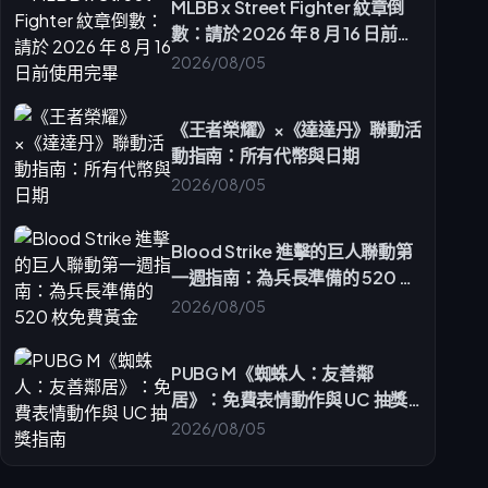
MLBB x Street Fighter 紋章倒
常見問題解答 (FAQ)
數：請於 2026 年 8 月 16 日前使
用完畢
2026/08/05
《王者榮耀》×《達達丹》聯動活
動指南：所有代幣與日期
2026/08/05
Blood Strike 進擊的巨人聯動第
一週指南：為兵長準備的 520 枚
免費黃金
2026/08/05
PUBG M《蜘蛛人：友善鄰
居》：免費表情動作與 UC 抽獎
指南
2026/08/05