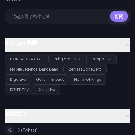
訂閱
Buffget 熱銷
HONKAI: STAR RAIL
Pubg Mobile UC
Poppo Live
Mobile Legends: Bang Bang
Zenless Zone Zero
Bigo Live
Genshin Impact
Honor of Kings
IDENTITY V
Xena Live
追蹤我們
X (Twitter)