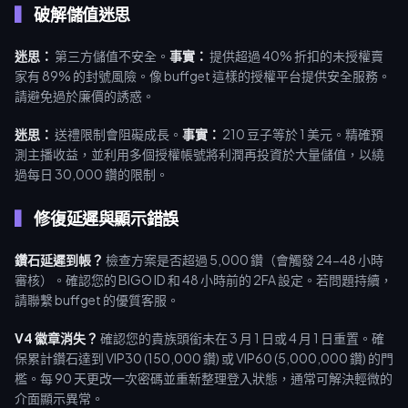
破解儲值迷思
迷思：
第三方儲值不安全。
事實：
提供超過 40% 折扣的未授權賣
家有 89% 的封號風險。像 buffget 這樣的授權平台提供安全服務。
請避免過於廉價的誘惑。
迷思：
送禮限制會阻礙成長。
事實：
210 豆子等於 1 美元。精確預
測主播收益，並利用多個授權帳號將利潤再投資於大量儲值，以繞
過每日 30,000 鑽的限制。
修復延遲與顯示錯誤
鑽石延遲到帳？
檢查方案是否超過 5,000 鑽（會觸發 24-48 小時
審核）。確認您的 BIGO ID 和 48 小時前的 2FA 設定。若問題持續，
請聯繫 buffget 的優質客服。
V4 徽章消失？
確認您的貴族頭銜未在 3 月 1 日或 4 月 1 日重置。確
保累計鑽石達到 VIP30 (150,000 鑽) 或 VIP60 (5,000,000 鑽) 的門
檻。每 90 天更改一次密碼並重新整理登入狀態，通常可解決輕微的
介面顯示異常。