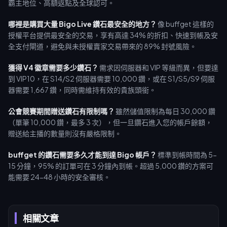
霸主地位、高額返點及全球認可。
哪裡是購買大量 Bigo Live 鑽石最安全的地方？
像 buffget 這樣的
授權平台提供最安全的交易，享有高達 34% 的折扣、快速到帳及安
全支付閘道，避免與未授權賣家交易帶來的 89% 封號風險。
獲得 V4 徽章需要多少鑽石？
需求因伺服器和 VIP 等級而異，但要達
到 VIP10，在 S14/S2 伺服器需要 10,000 鑽，或在 S1/S5/S9 伺服
器需要 1,667 鑽，同時需維持有效的貴族頭銜。
公會競賽期間贈送鑽石有限制嗎？
雖然儲值限制為每日 30,000 鑽
（單筆 10,000 鑽，最多 3 次），但一旦鑽石進入您的帳戶餘額，
贈送給主播的數量則沒有嚴格限制。
buffget 的鑽石需要多久才能到達 Bigo 帳戶？
標準到帳時間為 5-
15 分鐘，95% 的訂單可在 3 分鐘內到帳。超過 5,000 鑽的方案可
能需要 24-48 小時的安全審核。
相關文章