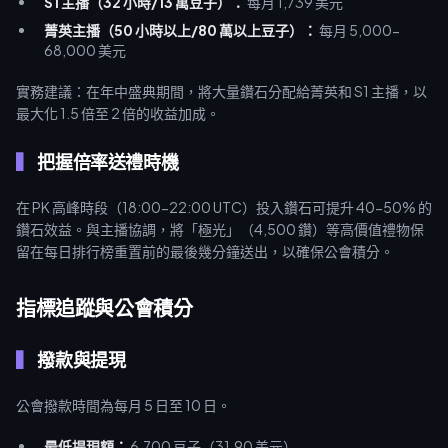
S1 主播（32 小時/13 萬豆子）：
每月 1,739 美元
菁英主播（50 小時以上/80 萬以上豆子）：
每月 5,000-
68,000 美元
實務建議：在年中盛典期間，將大量鑽石分配給菁英和 S1 主播，以
最大化 1.5 倍至 2 倍的收益加成。
把握倍率送禮時機
在 PK 高峰時段（18:00-22:00 UTC）投入鑽石可提升 40-50% 的
鑽石效益。與主播協調，將「極光」（4,500 鑽）等高價值禮物保
留在每日排行榜重置前的最後幾分鐘送出，以確保公會積分。
指標追蹤與公會積分
撥款與提現
公會撥款時間為每月 5 日至 10 日。
最低提現額：
6,700 豆子（31.90 美元）