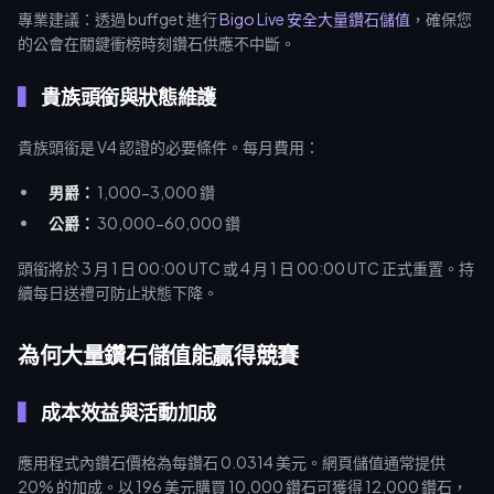
專業建議：透過 buffget 進行
Bigo Live 安全大量鑽石儲值
，確保您
的公會在關鍵衝榜時刻鑽石供應不中斷。
貴族頭銜與狀態維護
貴族頭銜是 V4 認證的必要條件。每月費用：
男爵：
1,000-3,000 鑽
公爵：
30,000-60,000 鑽
頭銜將於 3 月 1 日 00:00 UTC 或 4 月 1 日 00:00 UTC 正式重置。持
續每日送禮可防止狀態下降。
為何大量鑽石儲值能贏得競賽
成本效益與活動加成
應用程式內鑽石價格為每鑽石 0.0314 美元。網頁儲值通常提供
20% 的加成。以 196 美元購買 10,000 鑽石可獲得 12,000 鑽石，