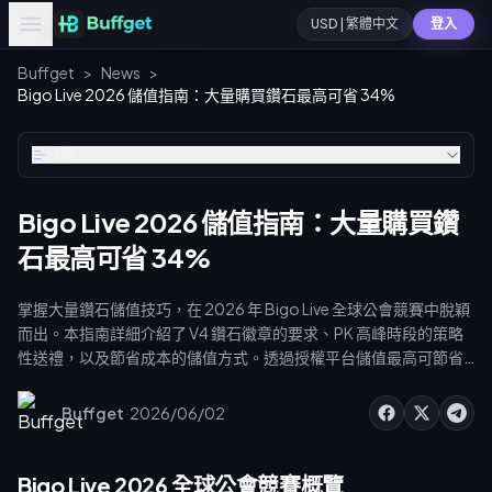
USD | 繁體中文
登入
Buffget
>
News
>
Bigo Live 2026 儲值指南：大量購買鑽石最高可省 34%
目錄
Bigo Live 2026 儲值指南：大量購買鑽
石最高可省 34%
掌握大量鑽石儲值技巧，在 2026 年 Bigo Live 全球公會競賽中脫穎
而出。本指南詳細介紹了 V4 鑽石徽章的要求、PK 高峰時段的策略
性送禮，以及節省成本的儲值方式。透過授權平台儲值最高可節省
34%，同時避免使用未授權賣家導致 89% 的封號風險，並優化公
會積分以確保您的 V4 認證資格。
·
Buffget
2026/06/02
Bigo Live 2026 全球公會競賽概覽