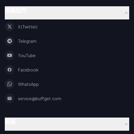
追蹤我們
X (Twitter)
Telegram
YouTube
Facebook
WhatsApp
service@buffget.com
客服