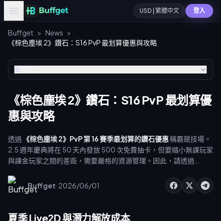
USD | 繁體中文
登入
Buffget
>
News
>
《棕色塵埃 2》鑽石：S16 PvP 最划算優惠與攻略
目錄
《棕色塵埃 2》鑽石：S16 PvP 最划算優
惠與攻略
透過
《棕色塵埃 2》PvP 第 16 賽季最划算的鑽石優惠
稱霸競技場。
2.5 週年慶典將在 50 天內發放 500 次免費抽卡，但要縮小無課玩家
與課金玩家之間的差距，需要嚴格的資源管理。因此，請透過
buffget 獲取您的 [棕色塵埃 2 PvP 最划算鑽石優惠]
(https://buffget.com/goods/brown-dust2)，在無需過度花費
·
Buffget
2026/06/01
的情況下打造頂級夏季陣容。
夏季 Live2D 與潛力解放成本