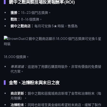
鏡中之戰與競技場投資報酬率 (ROI)
獲勝：
15-23 個鬥志獎牌。
戰敗：
8-16 個獎牌。
鏡中之戰商店：
每月可兌換 5★ 時裝，售價為
18,000 個獎牌。
專業建議：
這是除了用鑽石購買時裝外，非常有價值的免費替
代方案。
金幣、冶煉粉末與末日之夜
商店更新：
鏡中之戰和惡魔城商店新增了金幣和冶煉粉末（每
月限購）。
冶煉粉末：
同時也新增至黃金線和希望粉末商店，緩解了製作