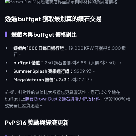
透過 buffget 獲取最划算的鑽石交易
遊戲內與 buffget 價格對比
遊戲內 1000 日每日通行證：
19,000 KRW 可獲得 8,000 鑽
石。
buffget 儲值：
250 鑽石售價 S$6.88（原價 S$7.50）。
Summer Splash 賽季通行證：
S$29.93。
Mega Veteran 禮包 1+2+3：
S$107.13。
心得：
針對性的儲值比大額禮包更具靈活性。您可以安全地在
buffget 上
購買 Brown Dust 2 鑽石與潛力解放材料
，保證 100% 帳
號安全且發貨迅速。
PvP S16 獎勵與經濟更新