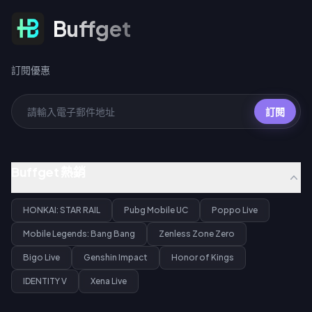
訂閱優惠
Buffget
訂閱優惠
訂閱
Buffget 熱銷
HONKAI: STAR RAIL
Pubg Mobile UC
Poppo Live
Mobile Legends: Bang Bang
Zenless Zone Zero
Bigo Live
Genshin Impact
Honor of Kings
IDENTITY V
Xena Live