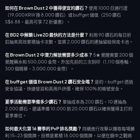
如何在 Brown Dust 2 中獲得便宜的鑽石？
使用 1000 日通行證
（19,000 KRW 換 8,000 鑽石）或 buffget 儲值（250 鑽石
S$6.88，最高可享 72 折優惠）。
在 BD2 中解鎖 Live2D 最快的方法是什麼？
利用 90 鑽石的每日折
扣抽來高效累積抽卡次數，並將 2,000 鑽石的連抽留給保底卡池。
在 Brown Dust 2 中潛力解放需要多少成本？
5★ 覺醒需要 200 個
覺醒藥水和 500,000 金幣，外加先前的三次刻印（1,110 個卷軸、
300 個精華、3,000,000 金幣）。
在 buffget 儲值 Brown Dust 2 鑽石安全嗎？
是的。buffget 透過
安全協議、快速發貨和高用戶評價，確保 100% 的帳號安全。
夏季活動需要準備多少鑽石？
單抽成本為 200 鑽石，10 連抽為
2,000 鑽石。建議準備 10,000 到 20,000 鑽石以確保獲得主打的
夏季單位。
如何最大化第 16 賽季的 PvP 排名獎勵？
持續進行攻擊以賺取每場勝
利 15-23 個獎牌。目標是累積 18,000 個獎牌，以便在鏡中之戰商