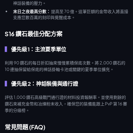
神話裝備的壓力。
末日之夜最高分數：
提高至 70 億。這筆巨額的金幣收入將直接
支應您數百萬的刻印與覺醒成本。
S16 鑽石最佳分配方案
優先級 1：主流夏季單位
利用 90 鑽石的每日折扣抽來慢慢累積保底次數。將 2,000 鑽石的
10 連抽保留給保底的神話掛軸卡池或關鍵的夏季單位擴充。
優先級 2：神話裝備與通行證
評估 1,000 鑽石高級戰鬥通行證的材料投資報酬率。並使用剩餘的
鑽石來補充金幣和冶煉粉末收入，確保您的裝備能跟上 PvP 第 16 賽
季的分級榜。
常見問題 (FAQ)