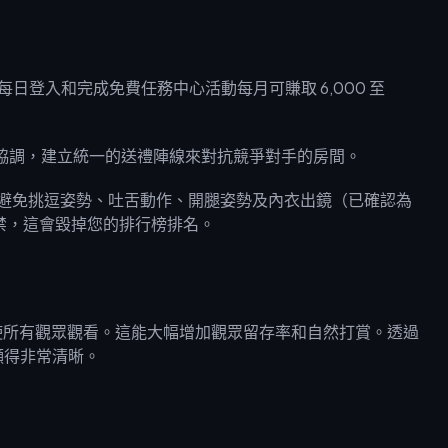
每日登入和完成免費任務中心活動每月可賺取 6,000 至
人協調，建立統一的送禮陣線來對抗競爭對手的房間。
行為。避免挑逗姿勢、吐舌動作、開腿姿勢及內衣出鏡（已確認為
時的封禁，這會毀掉您的排行榜排名。
使所有觀眾觀看。這能大幅增加觀眾留存率和自然打賞。透過
質顯得非常清晰。