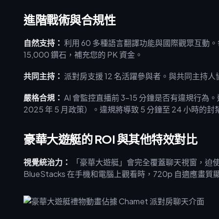
進階戰術與合規性
自然支持：
利用 60 多種語言翻譯功能與國際觀眾互動。
15,000 鑽石，補充您的 PK 資金。
共同主持：
派對房支援 12 名活躍參與者。與共同主持
嚴格合規：
AI 會監控直播前 3-15 分鐘是否有違規
2025 年 5 月政策）。違規將導致 5 分鐘至 24 小
豪華大遊艇的 ROI 與其他特效對比
視覺統治力：
「豪華大遊艇」會完全覆蓋聊天視窗，迫
BlueStacks 在手機和電腦上觀看時，720p 自適應畫