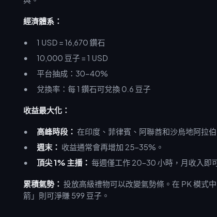
經濟體系：
1 USD = 16,670 鑽石
10,000 豆子 = 1 USD
平台抽成：30-40%
兌換率：每 1 鑽石可兌換 0.6 豆子
收益最大化：
高峰時段：
在印度、菲律賓、阿聯酋和沙烏地阿拉伯的
週末：
收益通常會再增加 25-35%。
頂尖 1% 主播：
每週僅工作 20-30 小時，月收入即可超
累積氣勢：
投放高級禮物可以改變氣勢條。在 PK 模式中
箭」則可淨賺 599 豆子。