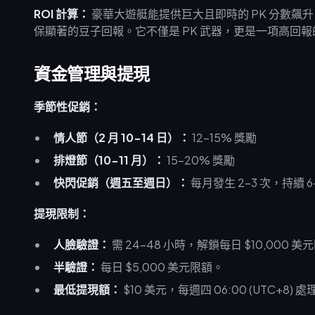
ROI 計算：
豪華大遊艇能提供巨大且即時的 PK 分數飆
保顯著的豆子回報。它不僅是 PK 武器，更是一項高回
資金管理與提現
季節性促銷：
情人節（2 月 10-14 日）：
12-15% 獎勵
排燈節（10-11 月）：
15-20% 獎勵
快閃促銷（週五至週日）：
每月發生 2-3 次，持續 6
提現限制：
人臉驗證：
需 24-48 小時，解鎖每日 $10,000 美
半驗證：
每日 $5,000 美元限額。
最低提現額：
$10 美元，每週四 06:00 (UTC+8) 處