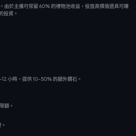
升。由於主播可保留 60% 的禮物池收益，投放高價值道具可確
報的投資。
-12 小時，提供 10-50% 的額外鑽石。
元限額。
理。