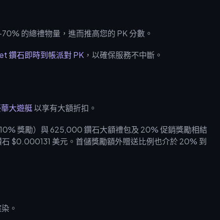
70% 的總禮物量，進而推高您的 PK 分數。
met 鑽石即時到帳派對 PK
，以確保服務不中斷。
石豪華大遊艇
以享有大額折扣。
 10% 獎勵）與 625,000 鑽石大額禮包及 20% 促銷獎勵相結
 $0.000131 美元。首儲獎勵額外贈送比例也介於 20% 到
渲染。