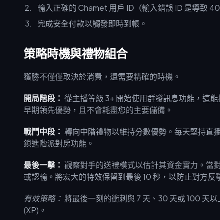
輸入正確的 Chamet 用戶 ID（輸入錯誤 ID 是導致
完成安全付款以觸發即時到帳。
策略時機與禮物組合
獲勝不僅僅取決於消費，還需要精確的時機。
開局階段：
從主播等級 3+ 開始使用群發訊息功能，這能
早期領先優勢，且不會耗盡您的主要儲備。
戰鬥中段：
轉向中階禮物以維持分數優勢。每天堅持直播 2
鎖進階派對房功能。
最後一擊：
觀察對手的送禮模式以估計其資金實力。當
或認輸。將宏大的特效保留到最後 10 秒，以防止對方反
有效策略：
將最後一刻的衝刺與 7 天、30 天或 100 
(XP)。