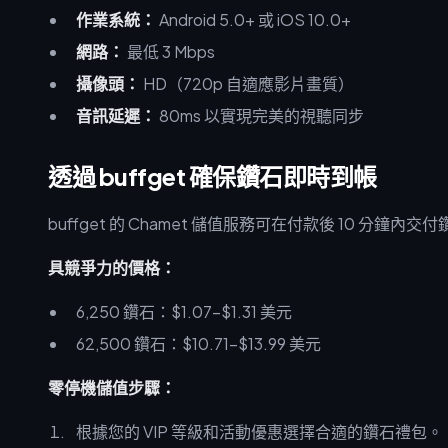
作業系統：
Android 5.0+ 或 iOS 10.0+
網路：
最低 3 Mbps
攝像頭：
HD（720p 自適應影片畫質）
音訊延遲：
80ms 以實現完美的視聽同步
透過 buffget 確保鑽石即時到帳
buffget 的 Chamet 儲值服務可在付款後 10 
具競爭力的價格：
6,250 鑽石：$1.07-$1.31 美元
62,500 鑽石：$10.71-$13.99 美元
零停機儲值步驟：
根據您的 VIP 等級和活動優惠選擇合適的鑽石禮包。