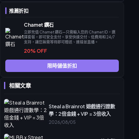
獲取 Chamet 鑽石進行直播 PK 最快的方法是什麼？
推薦折扣
召喚豪華大遊艇能保證 PK 獲勝嗎？
使用 buffget 購買 Chamet 鑽石有折扣嗎？
Chamet 鑽石
如果在直播 PK 期間鑽石沒有到帳該怎麼辦？
立即充值 Chamet 鑽石—只需輸入您的 Chamet ID，選
擇套餐，即可安全支付。享受快速交付、低費用和 24/7
支持，讓您無需等待即可贈送、連接並直播。
20% OFF
限時儲值折扣
相關文章
Steal a Brainrot 遊戲通行證數
學：2倍金錢 + VIP = 3倍收入
2026/08/05