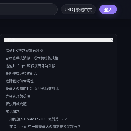
USD | 繁體中文
登入
目錄
精通 PK 機制與鑽石經濟
召喚豪華大遊艇：成本與技術規格
透過 buffget 確保鑽石即時到帳
策略時機與禮物組合
進階戰術與合規性
豪華大遊艇的 ROI 與其他特效對比
資金管理與提現
解決到帳問題
常見問題
如何加入 Chamet 2026 派對房 PK？
在 Chamet 中一艘豪華大遊艇需要多少鑽石？