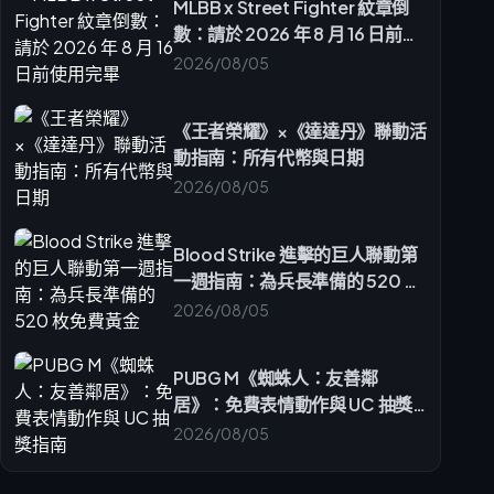
MLBB x Street Fighter 紋章倒
數：請於 2026 年 8 月 16 日前使
用完畢
2026/08/05
《王者榮耀》×《達達丹》聯動活
動指南：所有代幣與日期
2026/08/05
Blood Strike 進擊的巨人聯動第
一週指南：為兵長準備的 520 枚
免費黃金
2026/08/05
PUBG M《蜘蛛人：友善鄰
居》：免費表情動作與 UC 抽獎
指南
2026/08/05