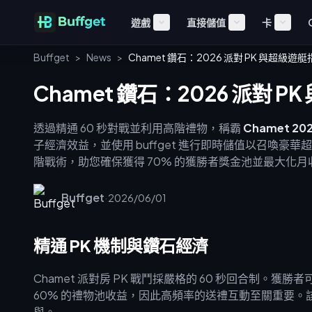
遊戲
直接儲值
卡
Buffget
>
News
>
Chamet 鑽石：2026 派對 PK 與超級遊
Chamet 鑽石：2026 派對 
透過精通 60 秒對戰並利用高階禮物，稱霸
Chamet 20
子經濟效益，並使用 buffget 進行即時儲值以召喚
階戰術，助您確保獲得 70% 的獲勝者獎金池並最大化月
Buffget
·
2026/06/01
精通 PK 機制與鑽石經濟
Chamet 派對房 PK 戰鬥採嚴格的 60 秒回合制。獲
60% 的禮物池收益，因此高頻率的送禮互動至關重要。
與。