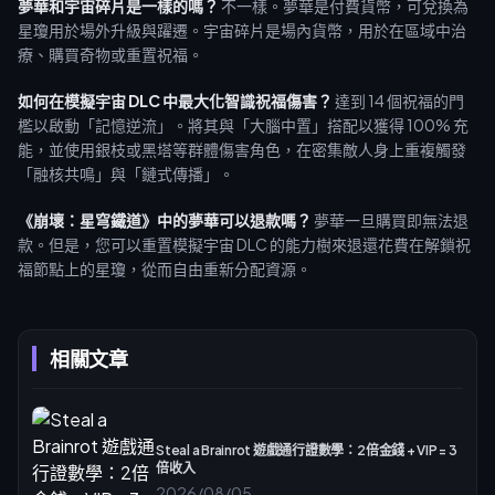
夢華和宇宙碎片是一樣的嗎？
不一樣。夢華是付費貨幣，可兌換為
星瓊用於場外升級與躍遷。宇宙碎片是場內貨幣，用於在區域中治
療、購買奇物或重置祝福。
如何在模擬宇宙 DLC 中最大化智識祝福傷害？
達到 14 個祝福的門
檻以啟動「記憶逆流」。將其與「大腦中置」搭配以獲得 100% 充
能，並使用銀枝或黑塔等群體傷害角色，在密集敵人身上重複觸發
「融核共鳴」與「鏈式傳播」。
《崩壞：星穹鐵道》中的夢華可以退款嗎？
夢華一旦購買即無法退
款。但是，您可以重置模擬宇宙 DLC 的能力樹來退還花費在解鎖祝
福節點上的星瓊，從而自由重新分配資源。
相關文章
Steal a Brainrot 遊戲通行證數學：2倍金錢 + VIP = 3
倍收入
2026/08/05