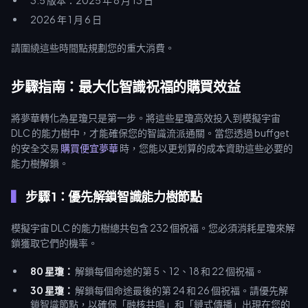
3.5 版本：2025 年 8 月 13 日
2026 年 1 月 6 日
請圍繞這些時間點規劃您的重大消費。
步驟指南：最大化智識祝福的購買效益
將夢華轉化為星瓊只是第一步。將這些星瓊高效投入到模擬宇宙
DLC 的能力樹中，才能確保您的智識流派通關。當您透過 buffget
的安全交易
購買便宜夢華
時，您能以更划算的成本資助這些必要的
能力樹解鎖。
步驟 1：優先解鎖智識能力樹節點
模擬宇宙 DLC 的能力樹總共包含 232 個祝福。您必須消耗星瓊來解
鎖獲取它們的機率。
80 星瓊：
解鎖每個命途的第 5、12、18 和 22 個祝福。
30 星瓊：
解鎖每個命途最後的第 24 和 26 個祝福。請優先解
鎖智識節點，以確保「融核共鳴」和「鏈式傳播」出現在您的