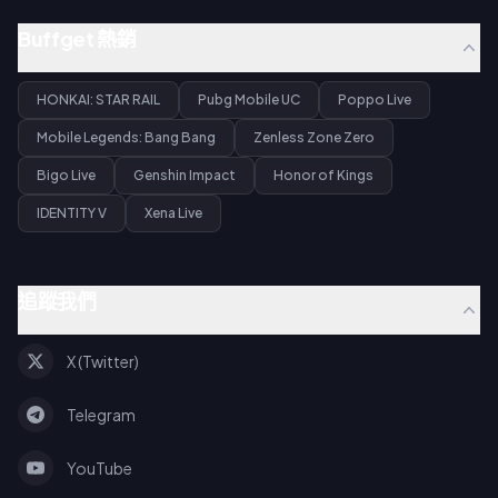
Buffget 熱銷
HONKAI: STAR RAIL
Pubg Mobile UC
Poppo Live
Mobile Legends: Bang Bang
Zenless Zone Zero
Bigo Live
Genshin Impact
Honor of Kings
IDENTITY V
Xena Live
追蹤我們
X (Twitter)
Telegram
YouTube