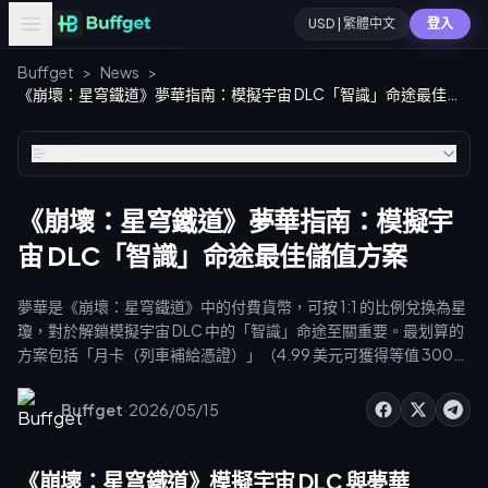
USD | 繁體中文
登入
Buffget
>
News
>
《崩壞：星穹鐵道》夢華指南：模擬宇宙 DLC「智識」命途最佳儲值方案
目錄
《崩壞：星穹鐵道》夢華指南：模擬宇
宙 DLC「智識」命途最佳儲值方案
夢華是《崩壞：星穹鐵道》中的付費貨幣，可按 1:1 的比例兌換為星
瓊，對於解鎖模擬宇宙 DLC 中的「智識」命途至關重要。最划算的
方案包括「月卡（列車補給憑證）」（4.99 美元可獲得等值 3000
星瓊）以及首儲雙倍獎勵，最高可獲得 12960 夢華（99.99 美
元）。策略性地使用這些夢華來解鎖「智識」命途節點，並在下次
·
Buffget
2026/05/15
重置前最大化利用首儲獎勵，是優化您模擬宇宙 DLC 進度的關鍵。
《崩壞：星穹鐵道》模擬宇宙 DLC 與夢華