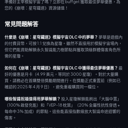
準備好主宰模擬宇宙了嗎？立即在 buffget 獲取最佳夢華優惠，為
您的《崩壞：星穹鐵道》資源儲值！
常見問題解答
什麼是《崩壞：星穹鐵道》模擬宇宙 DLC 中的夢華？
夢華是遊戲內
的付費貨幣，可按 1:1 兌換為星瓊。雖然不直接用於模擬宇宙場內，
但它們能資助解鎖永久智識能力樹節點與獲取頂級群體傷害角色所
需的星瓊。
如何在《崩壞：星穹鐵道》模擬宇宙 DLC 中獲得最佳夢華優惠？
最
好的優惠是月卡（4.99 美元，等同於 3000 星瓊）。對於大量購
買，請務必在首購雙倍獎勵期間進行。在獎勵正式重置前（例如已
確認的 2025 年 4 月 9 日），避免重複購買同一檔位。
哪些智識祝福值得用夢華解鎖？
投入星瓊解鎖能刷出「大腦中置」
（100% 啟發充能）和「VEP-18 枕葉」（20% 全屬性抗性穿透 +
每命中 3% 加成）的節點。這些能直接指數級放大智識命途迴響的
傷害。