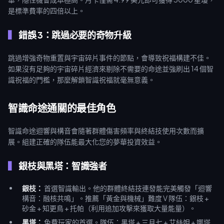
是標準費率的四倍以上。
錯誤 3：跳過必要的奇物升級
跳過增強奇物重置與宇宙碎片事件的節點，會導致祝福構建不佳。
如果沒有足夠的宇宙碎片經濟來剔除不需要的命途並強刷出 14 個智
識祝福的門檻，那麼解鎖智識祝福就毫無意義。
智識命途通關的最佳角色
智識命途迴響與構音會隨著群體傷害頻率與終結技使用次數而擴
展。組建正確的隊伍能最大化您的夢華投資效益。
銀枝與黑塔：智識強者
銀枝：
首選智識輸出。他的群體終結技連發能完美觸發「迴響
構音：融核共鳴」。推薦「黃金與機械」難度 V 隊伍：銀枝 +
砂金 + 知更鳥 + 托帕（利用追加攻擊來獲取大量能量）。
黑塔：
免費玩家的首選。隊伍：黑塔 + 三月七 + 艾絲妲 + 娜塔