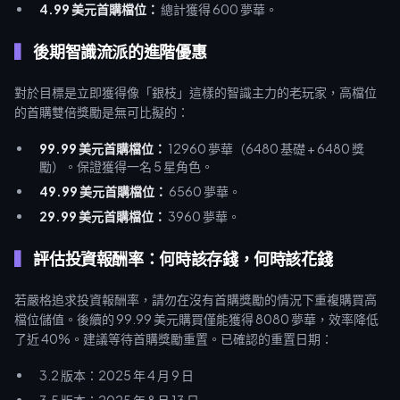
4.99 美元首購檔位：
總計獲得 600 夢華。
後期智識流派的進階優惠
對於目標是立即獲得像「銀枝」這樣的智識主力的老玩家，高檔位
的首購雙倍獎勵是無可比擬的：
99.99 美元首購檔位：
12960 夢華（6480 基礎 + 6480 獎
勵）。保證獲得一名 5 星角色。
49.99 美元首購檔位：
6560 夢華。
29.99 美元首購檔位：
3960 夢華。
評估投資報酬率：何時該存錢，何時該花錢
若嚴格追求投資報酬率，請勿在沒有首購獎勵的情況下重複購買高
檔位儲值。後續的 99.99 美元購買僅能獲得 8080 夢華，效率降低
了近 40%。建議等待首購獎勵重置。已確認的重置日期：
3.2 版本：2025 年 4 月 9 日