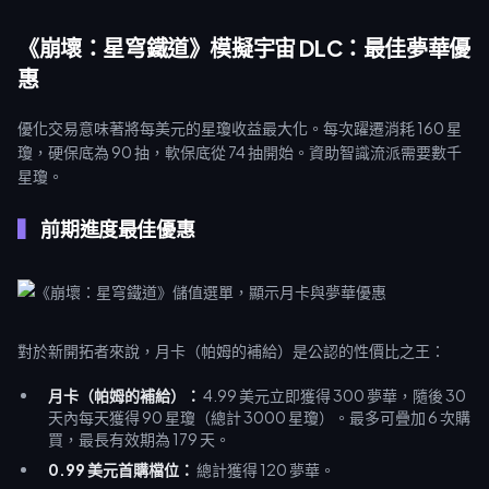
《崩壞：星穹鐵道》模擬宇宙 DLC：最佳夢華優
惠
優化交易意味著將每美元的星瓊收益最大化。每次躍遷消耗 160 星
瓊，硬保底為 90 抽，軟保底從 74 抽開始。資助智識流派需要數千
星瓊。
前期進度最佳優惠
對於新開拓者來說，月卡（帕姆的補給）是公認的性價比之王：
月卡（帕姆的補給）：
4.99 美元立即獲得 300 夢華，隨後 30
天內每天獲得 90 星瓊（總計 3000 星瓊）。最多可疊加 6 次購
買，最長有效期為 179 天。
0.99 美元首購檔位：
總計獲得 120 夢華。