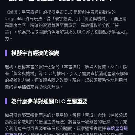
《崩壞：星穹鐵道》的模擬宇宙 DLC 是遊戲中最具挑戰性的
Roguelike 終局玩法。從「寰宇蝗災」到「黃金與機械」，要通關
高難度內容，精確的資源管理至關重要。高效獲取並分配「夢
華」，能為您抽取關鍵角色及解鎖永久 DLC 能力樹節點提供強大助
力。
模擬宇宙經濟的演變
起初，模擬宇宙的運行依賴於「宇宙碎片」等場內貨幣。然而，隨
著「黃金與機械」等 DLC 的推出，引入了需要直接消耗星瓊來解鎖
的複雜能力樹，經濟體系隨之改變。現在，您必須策略性地利用付
費的夢華儲值來資助永久升級。
為什麼夢華對通關 DLC 至關重要
如果沒有夢華轉化而來的充足星瓊，解鎖「智識」命途（這被公認
為應對多敵戰鬥的最強主流玩法）將會是一場艱苦的磨練。為了充
分利用這些付費資源並確保順利通關，玩家通常會選擇
崩壞星穹鐵
道夢華 DLC
，透過 buffget 獲得具競爭力的價格與快速的交付服