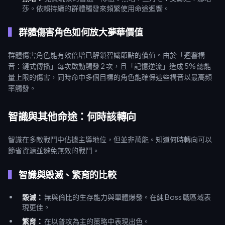
莎。依賴持續的群體觸發來頻繁使用命途迴響。
群體傷害角色如何放大夢華價值
群體傷害角色能有效倍增已解鎖智識節點的價值。由於「迴響構
音：鏈式傳播」每次啟動觸發 2 次，且「記憶逆流」造成 5% 總能
量上限的傷害，同時命中多個目標的角色能確保這些構音以最高頻
率觸發。
智識與其他命途：何時該轉向
智識在多敵戰鬥中佔據主導地位，但並非萬能。知道何時轉向可以
節省資源並避免無效的戰鬥。
智識與毀滅、繁育的比較
毀滅：
無與倫比的生存能力與單體爆發。在純 Boss 戰區域表
現更佳。
繁育：
在以普攻為主的策略中表現出色。