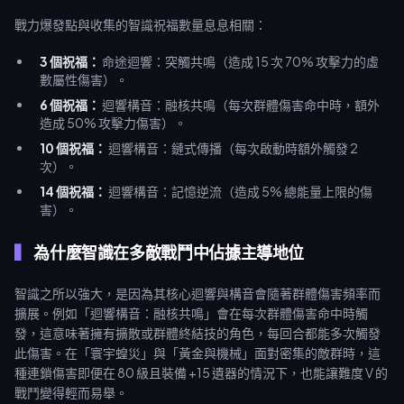
戰力爆發點與收集的智識祝福數量息息相關：
3 個祝福：
命途迴響：突觸共鳴（造成 15 次 70% 攻擊力的虛
數屬性傷害）。
6 個祝福：
迴響構音：融核共鳴（每次群體傷害命中時，額外
造成 50% 攻擊力傷害）。
10 個祝福：
迴響構音：鏈式傳播（每次啟動時額外觸發 2
次）。
14 個祝福：
迴響構音：記憶逆流（造成 5% 總能量上限的傷
害）。
為什麼智識在多敵戰鬥中佔據主導地位
智識之所以強大，是因為其核心迴響與構音會隨著群體傷害頻率而
擴展。例如「迴響構音：融核共鳴」會在每次群體傷害命中時觸
發，這意味著擁有擴散或群體終結技的角色，每回合都能多次觸發
此傷害。在「寰宇蝗災」與「黃金與機械」面對密集的敵群時，這
種連鎖傷害即便在 80 級且裝備 +15 遺器的情況下，也能讓難度 V 的
戰鬥變得輕而易舉。