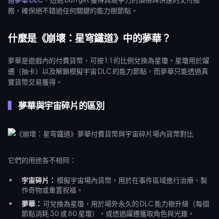
務，確保絕不錯過任何關鍵的能力樹節點。
什麼是《崩壞：星穹鐵道》中的夢華？
夢華是遊戲內的付費貨幣，可按 1:1 的比例兌換為星瓊。星瓊用於躍
遷（抽卡）以及解鎖模擬宇宙 DLC 的能力節點，而夢華只能透過真
實貨幣交易獲得。
夢華與宇宙碎片的區別
它們的用途各不相同：
宇宙碎片：
模擬宇宙場內貨幣，用於在事件區域進行治療、製
作奇物或重置祝福。
夢華：
可兌換為星瓊，用於場外永久的 DLC 能力樹升級（每個
節點消耗 30 或 80 星瓊），或透過躍遷獲取角色與光錐。