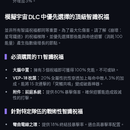
外增加 3%。
模擬宇宙 DLC 中優先選擇的頂級智識祝福
並非所有智識祝福都同等重要。為了最大化傷害，請了解《崩壞：
星穹鐵道》的祝福梯隊，並優先選擇那些能與命途迴響（消耗 100
能量）產生指數級增長的節點。
必須購買的 T1 智識祝福
大腦中置：
擁有 3 個祝福即可獲得 100% 充能，不可或缺。
VEP-18 枕葉：
20% 全屬性抗性穿透加上每命中敵人 3% 的加
成，能將 15 次連擊的「突觸共鳴」變成破盾神器。
附件：前庭系統：
提供 80% 暴擊傷害，確保迴響能造成毀滅
性的打擊。
針對特定隊伍的戰術性智識祝福
彎曲電線之環：
提供 18% 終結技暴擊率。適合高暴擊率配置。