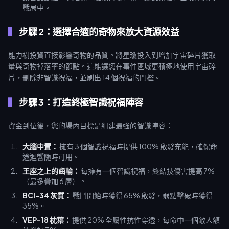
戰局中。
步驟 2：選擇合適的奇物來放大資源效益
能力樹投資直接影響奇物的品質。將星瓊投入到增加宇宙碎片獲取
量與奇物掉落率的節點。這能讓您在事件區域更積極地使用宇宙碎
片，刪除非智識祝福，並刷出 14 個祝福的門檻。
步驟 3：打造終極智識祝福陣容
資金到位後，您的場內目標是組建最強的智識陣容：
大腦中置：
擁有 3 個智識祝福時提供 100% 啟發充能，確保命
途迴響隨時可用。
王座之上的齒輪：
每擁有一個智識祝福，終結技傷害提高 7%
（最多疊加 6 層）。
BCI-34 灰質：
戰鬥開始時獲得 65% 啟發，弱點擊破時獲得
35%。
VEP-18 枕葉：
提供 20% 全屬性抗性穿透，每命中一個敵人額