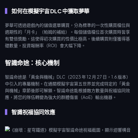
如何在模擬宇宙 DLC 中獲取夢華
夢華可透過遊戲內的儲值選單購買，分為標準的一次性購買檔位與
週期性的「月卡」（帕姆的補給）。每個儲值檔位首次購買時皆享
有雙倍獎勵，這使得初次購買的性價比極高。後續購買則僅獲得基
礎數量，投資報酬率（ROI）會大幅下降。
智識命途：核心機制
智識命途是「黃金與機械」DLC（2023 年 12 月 27 日，1.6 版本）
中引入的專屬機制。在通關模擬宇宙第五世界並完成特定的「黃金
與機械」章節後即可解鎖。智識命途能根據敵方數量與祝福協同效
應，將您的隊伍轉變為強大的群體傷害（AoE）輸出機器。
智識祝福協同效應