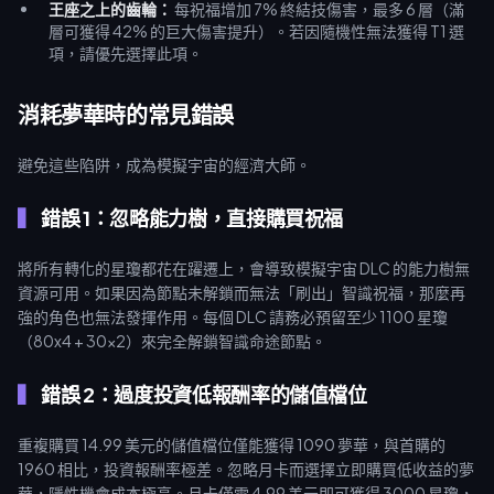
王座之上的齒輪：
每祝福增加 7% 終結技傷害，最多 6 層（滿
層可獲得 42% 的巨大傷害提升）。若因隨機性無法獲得 T1 選
項，請優先選擇此項。
消耗夢華時的常見錯誤
避免這些陷阱，成為模擬宇宙的經濟大師。
錯誤 1：忽略能力樹，直接購買祝福
將所有轉化的星瓊都花在躍遷上，會導致模擬宇宙 DLC 的能力樹無
資源可用。如果因為節點未解鎖而無法「刷出」智識祝福，那麼再
強的角色也無法發揮作用。每個 DLC 請務必預留至少 1100 星瓊
（80x4 + 30x2）來完全解鎖智識命途節點。
錯誤 2：過度投資低報酬率的儲值檔位
重複購買 14.99 美元的儲值檔位僅能獲得 1090 夢華，與首購的
1960 相比，投資報酬率極差。忽略月卡而選擇立即購買低收益的夢
華，隱性機會成本極高。月卡僅需 4.99 美元即可獲得 3000 星瓊，