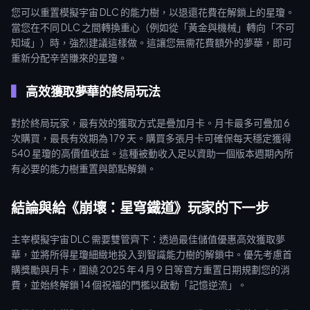
您可以重置模擬宇宙 DLC 的能力樹，以退還花費在解鎖上的星瓊。
當您在不同 DLC 之間轉換重心（例如從「黃金與機械」轉向「不可
知域」）時，強烈建議這樣做。這讓您無需花費額外的夢華，即可
重新分配辛苦賺來的星瓊。
高效獲取夢華的終局玩法
對於終局玩家，最有效的獲取方式是疊加月卡。月卡最多可疊加 6
次購買，最長有效期為 179 天。購買多張月卡可確保每天穩定獲得
540 星瓊的高價值收益。這種被動收入足以資助一個版本週期內所
有必要的能力樹重置與節點解鎖。
結論與給《崩壞：星穹鐵道》玩家的下一步
主宰模擬宇宙 DLC 需要雙管齊下：透過最佳儲值優惠高效獲取夢
華，並將所得星瓊細緻地投入到智識能力樹的解鎖中。優先考慮首
購獎勵與月卡，圍繞 2025 年 4 月 9 日等官方重置日期規劃您的消
費，並始終解鎖 14 個祝福的門檻以啟動「記憶逆流」。