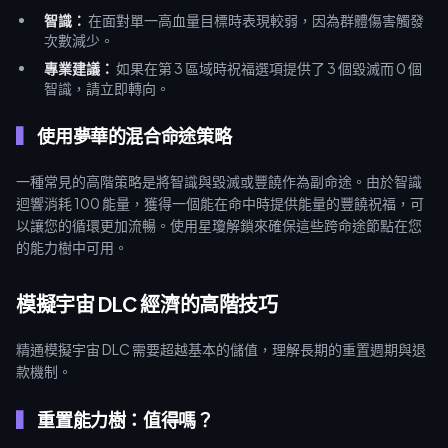
智識：
在面對單一高血量目標時表現較弱，因為群體傷害觸發
次數減少。
專業建議：
如果在第 3 區域時祝福選項提供了 3 個毀滅而 0 個
智識，請立即轉向。
使用夢華的混合命途策略
一種常見的高階策略是將智識與毀滅或豐饒作為副命途。由於智識
迴響消耗 100 能量，獲得一個能在命中時提供能量的豐饒祝福，可
以讓您的循環更加流暢。使用星瓊解鎖來確保這些跨命途節點在您
的能力樹中可用。
模擬宇宙 DLC 經濟的高階技巧
精通模擬宇宙 DLC 需要超越基本的儲值，理解長期的重置週期與退
款機制。
重置能力樹：值得嗎？