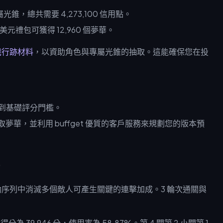
，總共需要 4,273,100 信用點。
美元禮包可獲得 12,960 個夢華。
智識行跡材料
，以資助角色與專屬光錐的抽取。這能確保您在投
到基礎評分門檻。
取夢華，並利用 buffget 優質的客戶服務來規劃您的版本預
序列中消滅多個敵人可產生關鍵的連擊加成。3 輪次通關與
39,946 分，使用率為 58.87%。第 4 關第 2 小關第 1