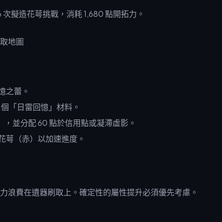
6 次擬造花萼挑戰，消耗 1,680 點開拓力。
憶之蕾。
 個「日雷回憶」材料。
），並分配 60 點於信用點或凝滯虛影。
造花萼（赤）以加速進度。
力浪費在遺器刷取上。確定性的屬性提升必須優先考慮。