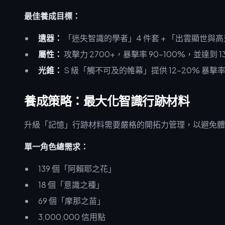
最佳養成目標：
遺器：
「迷失智識的學者」4 件套 + 「出雲顯世與
屬性：
攻擊力 2700+，暴擊率 90-100%，並達到 
光錐：
S 級「觸不可及的帷幕」提供 12-20% 暴擊
養成策略：最大化智識行跡材料
升級「記憶」行跡材料需要嚴格的開拓力管理，以避免體
單一角色總需求：
139 個「阿賴耶之花」
18 個「意識之種」
69 個「摩那之苗」
3,000,000 信用點