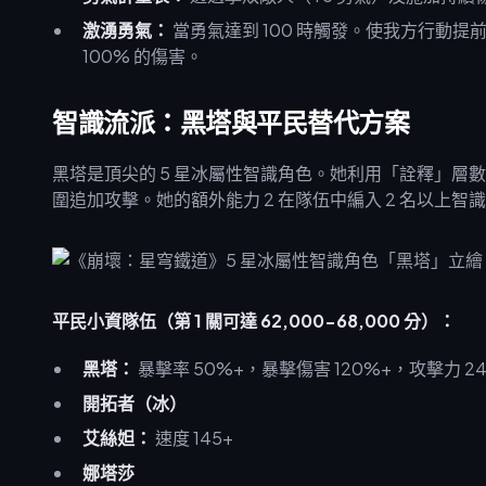
激湧勇氣：
當勇氣達到 100 時觸發。使我方行動提
100% 的傷害。
智識流派：黑塔與平民替代方案
黑塔是頂尖的 5 星冰屬性智識角色。她利用「詮釋」層數
圍追加攻擊。她的額外能力 2 在隊伍中編入 2 名以上智
平民小資隊伍（第 1 關可達 62,000-68,000 分）：
黑塔：
暴擊率 50%+，暴擊傷害 120%+，攻擊力 240
開拓者（冰）
艾絲妲：
速度 145+
娜塔莎