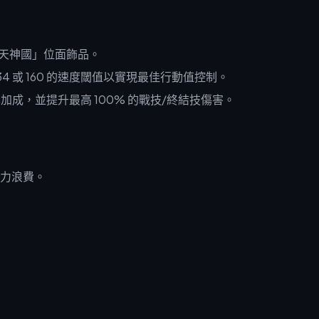
高天神國」位面飾品。
134 或 160 的速度閾值以實現最佳行動值控制。
率加成，並提升最高 100% 的戰技/終結技傷害。
力浪費。