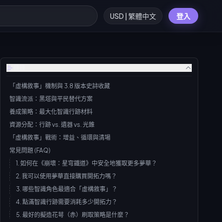
USD | 繁體中文
登入
目錄
「虛構敘事」機制與 3.8 版本史詩收藏
智識流派：黑塔與平民替代方案
養成策略：最大化智識行跡材料
資源分配：行跡 vs. 遺器 vs. 光錐
「虛構敘事」戰術：增益、循環與清場
常見問題 (FAQ)
1. 如何在《崩壞：星穹鐵道》中安全地獲取更多夢華？
2. 我可以使用夢華直接購買開拓力嗎？
3. 哪些智識角色最適合「虛構敘事」？
4. 點滿智識行跡需要消耗多少開拓力？
5. 最好的擬造花萼（赤）刷取策略是什麼？