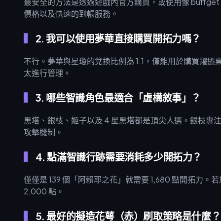
最安全的方法是透過遊戲內官方購買，或使用像 buffg
價格以及快速的到帳服務。
2. 我可以使用夢華直接購買開拓力嗎？
不行。夢華與星瓊的兌換比例為 1:1，僅能用於購買躍
太進行管理。
3. 哪些智識角色最適合「虛構敘事」？
黑塔、銀枝、姬子以及 4 星黑塔都是頂尖人選。銀枝
攻擊機制。
4. 點滿智識行跡需要消耗多少開拓力？
僅僅是 139 個「阿賴耶之花」就需要 1,680 點開
2,000 點。
5. 最好的擬造花萼（赤）刷取策略是什麼？