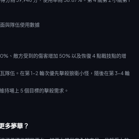
0%、敵方受到的傷害增加 50% 以及恢復 4 點戰技點的增
伍。在第 1-2 輪次優先擊殺狼衛小怪，隨後在第 3-4 輪
維持場上 5 個目標的擊殺需求。
取更多夢華？