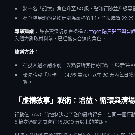
將一名「記憶」角色升至 80 級、點滿行跡並升級專屬光錐
夢華與星瓊的兌換比例為嚴格的 1:1。首次購買 99.99 
專業建議：
許多資深玩家會透過
buffget 購買夢華與
入體力刷取材料前，已經擁有合適的角色。
建議方針：
在投入遺器副本前，先點滿所有行跡節點，以確保達
優先購買「月卡」（4.99 美元）以在 30 天內每日獲
算。
「虛構敘事」戰術：增益、循環與清場
行動值（AV）的控制決定了您的最終得分。在同一個行動
5 輪次通關之間會有 15,000 分以上的差距。
根據 4.0 版本的通關數據，輸出角色「阿格萊亞」的平均得分為 