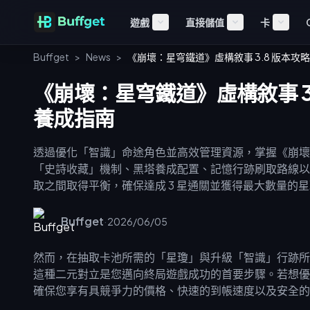
遊戲
直接儲值
卡
Buffget
>
News
>
《崩壞：星穹鐵道》虛構敘事 3.8 版本
《崩壞：星穹鐵道》虛構敘事 3
養成指南
透過優化「智識」命途角色並高效管理資源，掌握《崩壞：
「史詩收藏」機制、黑塔養成配置、記憶行跡刷取路線以
取之間取得平衡，確保達成 3 星通關並獲得最大數量的
Buffget
·
2026/06/05
然而，在抽取卡池所需的「星瓊」與升級「智識」行跡所
這種二元對立是您邁向終局遊戲成功的首要步驟。若想
確保您享有具競爭力的價格、快速的到帳速度以及安全的