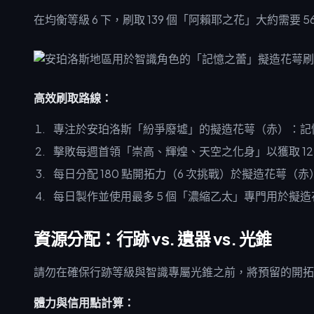
在均衡等級 6 下，刷取 139 個「阿賴耶之花」大約需要 5
高效刷取路線：
專注於安珀洛斯「紛爭廢墟」的擬造花萼（赤）：記
擊敗每週首領「崇高、輝煌、天空之化身」以獲取 12
每日分配 180 點開拓力（6 次挑戰）於擬造花萼（赤
每日製作並使用最多 5 個「濃縮乙太」專門用於擬
資源分配：行跡 vs. 遺器 vs. 光錐
請勿在確保行跡等級與智識專屬光錐之前，將預留的開拓
體力與信用點計算：