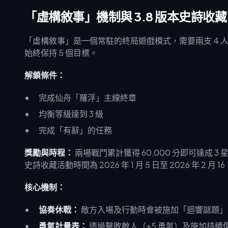
「虛構敘事」機制與 3.8 版本史詩收藏
「虛構敘事」是一個常駐的終局遊戲模式，需要兩支 4 人
始終保持 5 個目標。
解鎖條件：
完成仙舟「羅浮」主線終章
均衡等級達到 3 級
完成「有辭」的任務
獎勵與時程：
兩場戰鬥累計獲得 60,000 分即可達成 3 
史詩收藏活動時間為 2026 年 1 月 5 日至 2026 年 2 月
核心機制：
協奏休戰：
敵方入場及行動時會被施加「迴響謎題」（風
勇氣計量表：
透過擊敗敵人（+5 勇氣）及施加持續傷害