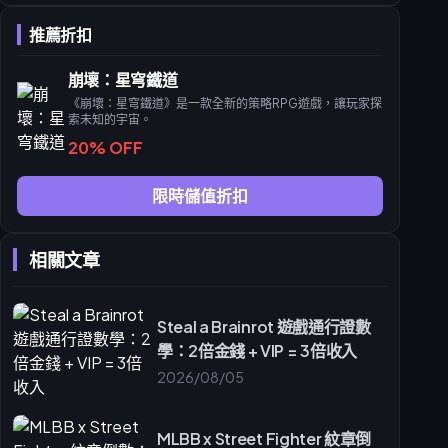
6. 如何培養黑塔以在「虛構敘事」中稱霸？
推薦折扣
崩壞：星穹鐵道
《崩壞：星穹鐵道》是一款全新的策略RPG遊戲，讓玩家探
索未知的宇宙。
20% OFF
限時儲值折扣
相關文章
Steal a Brainrot 遊戲通行證數
學：2倍金錢 + VIP = 3倍收入
2026/08/05
MLBB x Street Fighter 紋章倒