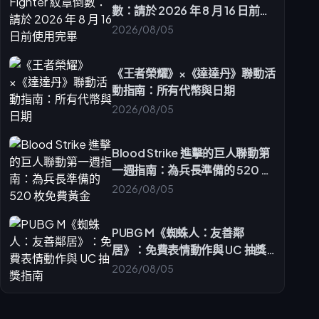
數：請於 2026 年 8 月 16 日前使
用完畢
2026/08/05
《王者榮耀》×《達達丹》聯動活
動指南：所有代幣與日期
2026/08/05
Blood Strike 進擊的巨人聯動第
一週指南：為兵長準備的 520 枚
免費黃金
2026/08/05
PUBG M《蜘蛛人：友善鄰
居》：免費表情動作與 UC 抽獎
指南
2026/08/05