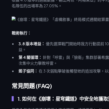
名隊伍的出場率為 27.05%。
戰術執行：
3.8 版本增益：
優先選擇戰鬥開始時我方行動提前 10
益。
第 4 關循環：
針對「呼雷」與「狼衛」集群部署希露瓦隊
次集中火力擊敗呼雷。
姬子協同：
在 3 次弱點擊破後觸發她的追加攻擊，以
常見問題 (FAQ)
1. 如何在《崩壞：星穹鐵道》中安全地獲