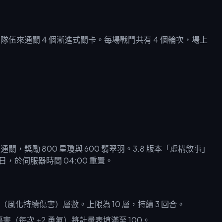
隊伍來通關 4 個漸進式關卡。每場戰鬥共有 4 個輪次，場上
星通關，獎勵 800 星瓊與 600 翡翠羽。3.8 版本「虛構敘事」
 16 日，於伺服器時間 04:00 重置。
化持續傷害）層數。上限為 10 層，持續 3 回合。
（每次 +2 勇氣）將計量表填滿至 100。