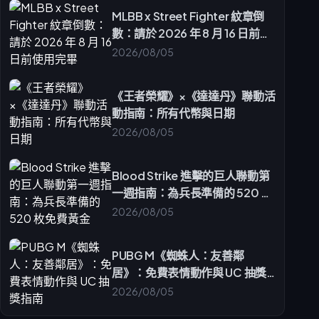
MLBB x Street Fighter 紋章倒
數：請於 2026 年 8 月 16 日前使
用完畢
2026/08/05
《王者榮耀》×《達達丹》聯動活
動指南：所有代幣與日期
2026/08/05
Blood Strike 進擊的巨人聯動第
一週指南：為兵長準備的 520 枚
免費黃金
2026/08/05
PUBG M《蜘蛛人：友善鄰
居》：免費表情動作與 UC 抽獎
指南
2026/08/05