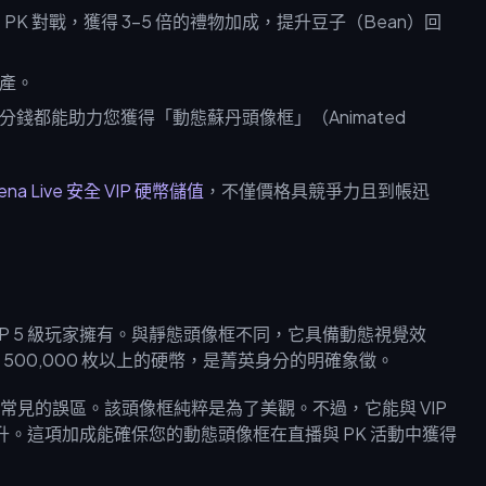
屬 PK 對戰，獲得 3–5 倍的禮物加成，提升豆子（Bean）回
產。
錢都能助力您獲得「動態蘇丹頭像框」（Animated
ena Live 安全 VIP 硬幣儲值
，不僅價格具競爭力且到帳迅
 VIP 5 級玩家擁有。與靜態頭像框不同，它具備動態視覺效
00,000 枚以上的硬幣，是菁英身分的明確象徵。
見的誤區。該頭像框純粹是為了美觀。不過，它能與 VIP
提升。這項加成能確保您的動態頭像框在直播與 PK 活動中獲得