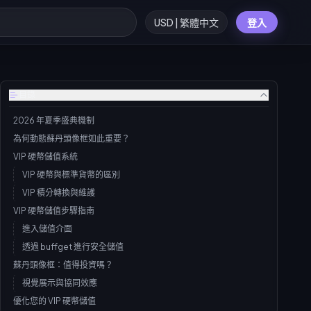
USD | 繁體中文
登入
目錄
2026 年夏季盛典機制
為何動態蘇丹頭像框如此重要？
VIP 硬幣儲值系統
VIP 硬幣與標準貨幣的區別
VIP 積分轉換與維護
VIP 硬幣儲值步驟指南
進入儲值介面
透過 buffget 進行安全儲值
蘇丹頭像框：值得投資嗎？
視覺展示與協同效應
優化您的 VIP 硬幣儲值