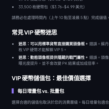
33,500 枚硬幣包（$3.76–$4.99 美元）
請務必在處理時間內（上午 10 點至凌晨 5 點）完成
常見 VIP 硬幣迷思
迷思：可以用標準貨幣直接購買頭像框。
錯誤。蘇丹頭
枚 VIP 硬幣才能解鎖 VIP 5。
迷思：動態頭像框提供隱藏的戰鬥屬性。
錯誤。頭像框
曝光度提升，並不會改變 PK 結果或加成倍率。
VIP 硬幣儲值包：最佳價值選擇
每日增量包 vs. 批量包
選擇合適的儲值包取決於您的消費層級。每日增量包適合維持 VI