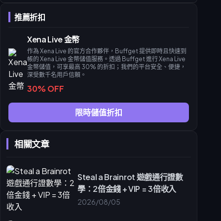
獲得頭像框的最低消費
推薦折扣
掌握每日里程碑的時機
常見 VIP 硬幣迷思
Xena Live 金幣
VIP 硬幣儲值包：最佳價值選擇
作為 Xena Live 的官方合作夥伴，Buffget 提供即時且快速到
每日增量包 vs. 批量包
帳的 Xena Live 金幣儲值服務。透過 Buffget 進行 Xena Live
金幣儲值，可享最高 30% 的折扣；我們的平台安全、便捷，
盛典里程碑 PK 賽區
深受數千名用戶信賴。
給免費與小額玩家的專業建議
30% OFF
盛典前的資源囤積
最大化 buffget 儲值獎勵
限時儲值折扣
領取與裝備蘇丹頭像框
瀏覽夏季盛典商店
相關文章
啟用您的新頭像框
常見問題 (FAQ)
Steal a Brainrot 遊戲通行證數
學：2倍金錢 + VIP = 3倍收入
2026/08/05