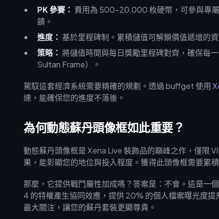
PK 參賽：
費用為 500–20,000 枚硬幣，可參與專
饋。
進度：
基於里程碑制。累積儲值可解鎖價值遞增的資
策略：
將儲值時間與每日獎勵里程碑對齊，確保每一分
Sultan Frame）。
駕馭這套經濟系統需要精確的規劃。透過 buffget 使用
X
速，能確保您的進度不落後。
為何動態蘇丹頭像框如此重要？
動態蘇丹頭像框是 Xena Live 裝飾品的巔峰之作，僅限
果，能彰顯您的地位與投入程度。獲得此頭像框需要累積 5
那麼，它提供戰鬥屬性加成嗎？答案是：不會。這是一個常
4 的特權產生協同效應，提供 20% 的個人檔案曝光度
最大關注，讓您的蘇丹套裝更顯尊貴。