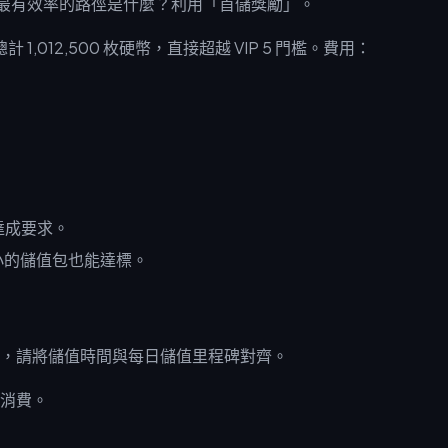
檻。最有效率的路徑是什麼？利用「首儲獎勵」。
計 1,012,500 枚硬幣，直接超越 VIP 5 門檻。費用：
鬆達成要求。
搭配較小的儲值包也能達標。
護費。因此，請將儲值時間與每日儲值里程碑對齊。
消費。