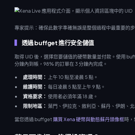
專家提示：確保此數字準確無誤是整個過程中最重要的步
透過 buffget 進行安全儲值
取得 UID 後，選擇您要儲值的硬幣數量並付款。使用 buff
分鐘內到帳，98% 的訂單在 3 分鐘內完成。
處理時間：
上午 10 點至凌晨 5 點。
維護時間：
每日凌晨 5 點至上午 9 點。
資格要求：
使用者必須年滿 18 歲。
限制地區：
葉門、伊拉克、敘利亞、蘇丹、伊朗、北
當您透過 buffget
購買 Xena 硬幣與動態蘇丹頭像框
時，