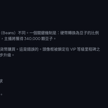
豆子（Beans）不同。一個關鍵機制是：硬幣轉換為豆子的比例
，主播將獲得 340,000 顆豆子。
幣購買。這是錯誤的。頭像框被鎖定在 VIP 等級里程碑之
逐步升級。
鉤。