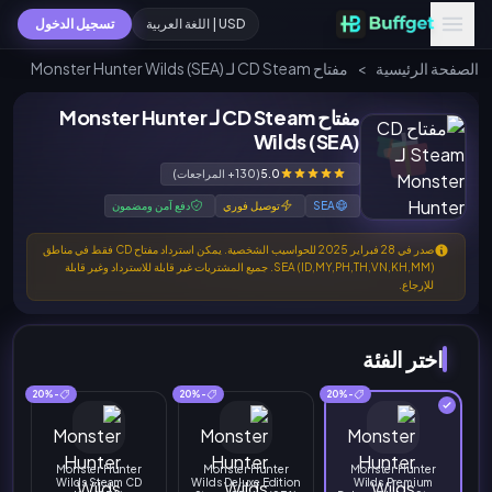
USD | اللغة العربية
تسجيل الدخول
الصفحة الرئيسية
>
مفتاح CD Steam لـ Monster Hunter Wilds (SEA)
مفتاح CD Steam لـ Monster Hunter
Wilds (SEA)
5.0
(130+ المراجعات)
SEA
توصيل فوري
دفع آمن ومضمون
صدر في 28 فبراير 2025 للحواسيب الشخصية. يمكن استرداد مفتاح CD فقط في مناطق
SEA (ID,MY,PH,TH,VN,KH,MM). جميع المشتريات غير قابلة للاسترداد وغير قابلة
للإرجاع.
اختر الفئة
-20%
-20%
-20%
Monster Hunter
Monster Hunter
Monster Hunter
Wilds Steam CD
Wilds Deluxe Edition
Wilds Premium