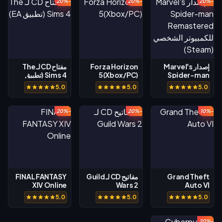
-20%
-20%
-20%
إصدار Marvel's
Forza Horizon
مفتاح CD لـ The
Spider-man
5(Xbox/PC)
Sims 4 (تطبيق
EA)
Remastered
5.0
5.0
5.0
للكمبيوتر الشخصي
(Steam)
-20%
-20%
-10%
Grand Theft
مفاتيح CD لـ Guild
FINAL FANTASY
XIV Online
Wars 2
Auto VI
5.0
5.0
5.0
-20%