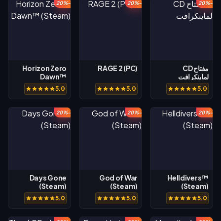
-20%
-20%
-20%
مفتاح CD
RAGE 2 (PC)
Horizon Zero
لماينكرافت
Dawn™
(Steam)
5.0
5.0
5.0
-20%
-20%
-20%
Days Gone
God of War
Helldivers™
(Steam)
(Steam)
(Steam)
5.0
5.0
5.0