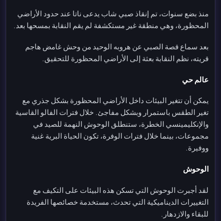
منذ بضع سنوات، تم إنقاذ صبي شاب يدعى ناتا عند حدود الأراضي
المحظورة، وهي منطقة غير مستكشفة لم يقم النقابة بمسحها بعد.
بعد سماع قصة الصبي عن هروبه الوحيد من وحش غامض هاجم
قريته، نظم النقابة بعثة إلى الأراضي المحظورة للتحقيق.
عالم حي
يمكن أن تتغير البيئات داخل الأراضي المحظورة بشكل جذري مع
تغير الطقس باستمرار وبشكل مفاجئ. خلال فترات الفالو القاسية
والإنكليمينسي الخطرة، ستنطلق الوحوش النهمة للصيد في
مجموعات، بينما خلال فترات الوفرة، تكون الحياة البرية غنية
ووفيرة.
الوحوش
لقد أجبرت الوحوش التي تسكن هذه البيئات على التكيف مع
التغييرات الديناميكية التي تحدث، مستخدمة خصائصها الفريدة
للبقاء والازدهار.