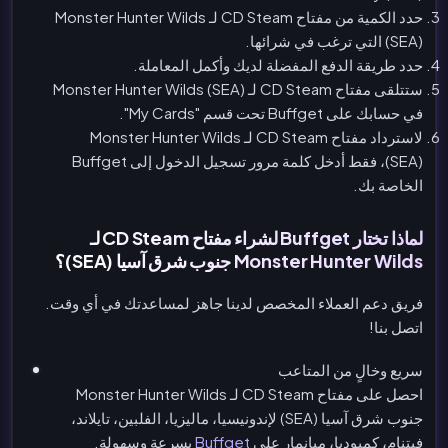
حدد الكمية من مفتاح CD Steam لـ Monster Hunter Wilds
(SEA) التي ترغب في شرائها.
حدد طريقة الدفع المفضلة لديك وأكمل المعاملة.
ستتلقى مفتاح CD Steam لـ Monster Hunter Wilds (SEA)
في حسابك على Buffget تحت قسم "My Cards".
لاسترداد مفتاح CD Steam لـ Monster Hunter Wilds
(SEA)، فقط أدخل كلمة مرور تسجيل الدخول إلى Buffget
الخاصة بك.
لماذا تختار Buffget لشراء مفتاح CD Steam لـ
Monster Hunter Wilds جنوب شرق آسيا (SEA)؟
فريق دعم العملاء المخصص لدينا جاهز لمساعدتك في أي وقت.
اتصل بنا!
سريع وخالٍ من المتاعب
احصل على مفتاح CD Steam لـ Monster Hunter Wilds
جنوب شرق آسيا (SEA) لإندونيسيا، ماليزيا، الفلبين، تايلاند،
فيتنام، كمبوديا، ميانمار على
Buffget
بسرعة وسهولة.