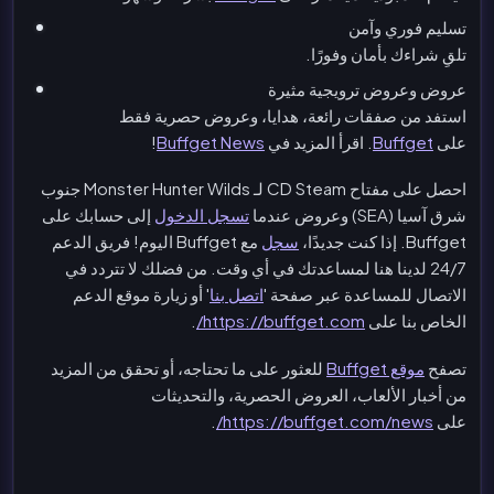
تسليم فوري وآمن
تلقِ شراءك بأمان وفورًا.
عروض وعروض ترويجية مثيرة
استفد من صفقات رائعة، هدايا، وعروض حصرية فقط
على
Buffget
. اقرأ المزيد في
Buffget News
!
احصل على مفتاح CD Steam لـ Monster Hunter Wilds جنوب
شرق آسيا (SEA) وعروض عندما
تسجل الدخول
إلى حسابك على
Buffget. إذا كنت جديدًا،
سجل
مع Buffget اليوم! فريق الدعم
24/7 لدينا هنا لمساعدتك في أي وقت. من فضلك لا تتردد في
الاتصال للمساعدة عبر صفحة '
اتصل بنا
' أو زيارة موقع الدعم
الخاص بنا على
https://buffget.com/
.
تصفح
موقع Buffget
للعثور على ما تحتاجه، أو تحقق من المزيد
من أخبار الألعاب، العروض الحصرية، والتحديثات
على
https://buffget.com/news/
.