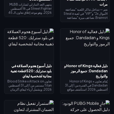
مرات
ينتهي العد التنازلي لشارات MLBB
Street Fighter في 16 أغسطس
نعم — تتداخل تذاكر اللعبة "مضاعفة
2026، وهو موعد إغلاق تعاون الـ 45
الأموال 2x" و"VIP" في لعبة Steal a
يوماً ومتجر استبدال الشارات الخاص
Brainrot. تضاعف ميزة "مضاعفة
به. من المتوقع أن تنتهي صلاحية
الأموال 2x" دخل الجامع (×2)، وتضيف
الشارات غير المستخدمة بنهاية
ميزة "VIP" (×1.5)، وتتضاعف معاً
الحدث، لذا احرص على استبدال كل
لتعطيك بالضبط 3 أضعاف الدخل
شيء الآن: تكلفة أزياء التقاطع
الأساسي - وليس 4 أضعاف. تبلغ
الرئيسية 1,200 شارة، والأزياء
تكلفة مضاعفة الأموال 2x نحو 119
الملونة البديلة 200 شارة. تحقق من
روبوكس، وتكلفة VIP نحو 499
رصيدك في صفحة الحدث، واتبع قائمة
(الإجمالي 618). اشترِ مضاعفة الأموال
الأولوية أدناه، واستخدم سحب الـ 25
2x أولاً؛ ثم أضف بطاقة VIP بمجرد أن
دايموند اليومي لأي محاولة أخيرة.
يبرر دخلك الأساسي ذلك.
دليل فعالية Honor of Kings و
دليل أسبوع هجوم العملاقة في
Dandadan: جميع الرموز
بلود سترايك: 520 قطعة ذهبية
والتواريخ
مجانية لشخصية ليفاي
يُقام تعاون Honor of Kings ×
تعاون Blood Strike x Attack on
Dandadan في الفترة من 1 إلى 31
Titan مستمر من 1 إلى 31 أغسطس
أغسطس 2026. استكشف مواقع
2026، ويشمل أزياء ليفاي أكرمان
الأجسام الطائرة المجهولة (UFO) في
في الحوض المحدود وغنائم الحظ
نافذة التحقيق للحصول على عملات
المحدودة. تذكرة سبلاش فست
الاسترداد، وأنجز المهام اليومية
سترايك (15 يوليو – 14 أغسطس
للحصول على عملات رييروكو
2026) تعيد لك 520 قطعة ذهبية عند
(Reiryoku) - وهي العملة
الوصول إلى المستوى الأقصى — وهي
المستخدمة للحصول على مظهر مومو
كافية لتمويل تذكرة النخبة أو محاولات