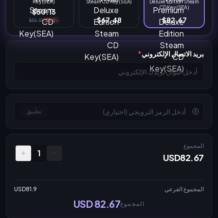
Key(SEA)
Steam CD Key(SEA)
Deluxe Edition Steam
CD Key(SEA)
$50.13
$67.48
$82.67
$52.33
-$2.2
بريد الاتصال الإلكتروني
*
تطبيق
المجموع
1
USD82.67
المجموع الفرعي
USD81.9
USD 82.67
المجموع