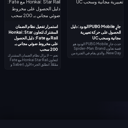
أيايسي (Momo Ayase) الملحمي
الحصول على ليفاي. يوضح لك دليل
المجاني لبطلة داجي (Daji). يُفتح
الأسبوع الأول هذا كيفية جمع الذهب
نظام إيقاظ القوة الروحية في 7
المجاني، واسترداد الرموز، وتوقيت
أغسطس مع مظهر جiji (جيجي) لبطل
استرداد الأموال بحيث لا يكلفك ليفاي
موزي (Mozi)، وتُغلق جميع عمليات
شيئاً تقريباً.
جارٍ PUBG Mobile الودود: دليل
استمرار تفعيل نظام الضمان
الاستبدال في 31 أغسطس.
الحصول على حركة تعبيرية
المشترك لتعاون Honkai: Star
مجانية وسحب UC
Rail مع Fate: دليل الحصول
على مخروط ضوئي مجاني بـ
حدث جارٍ PUBG Mobile الودود هو
قصة تعاون Spider-Man: Brand
200 سحب
New Day، والذي يقام في الفترة من
نعم — لا يزال نظام الضمان المشترك
30 يوليو إلى 1 سبتمبر 2026. أكمل
لتعاون Honkai Star Rail مع Fate
المهام ذات الطابع الخاص لفتح
مفَعّلاً. انطلق الجزء الأول (Saber و
الفصول واكتساب صور رمزية
Archer) في 11 يوليو 2026؛ بينما
وإطارات صور رمزية حصرية من
يصل الجزء الثاني (Rin Tohsaka
الفيلم، وسجل الدخول في الفترة من 1
بالإضافة إلى الشخصية المجانية
إلى 2 أغسطس للحصول على حركة
Gilgamesh) في 24 يوليو 2026
تعبيرية لفترة محدودة لشخصية
ضمن الإصدار 4.4. تشترك كلا
سبايدر مان، وقم بالتدوير مقابل 10
المرحلتين في عداد ضمان واحد،
UC (السحب اليومي الأول)، أو 40
ويمنح إجراء 200 سحب عبر أي حدث
UC للسحب العادي، أو 360 UC لكل
سحب مخروطاً ضوئياً مميزاً مجانياً لـ
حزمة تضم 10 عمليات سحب.
Gilgamesh أو Archer.