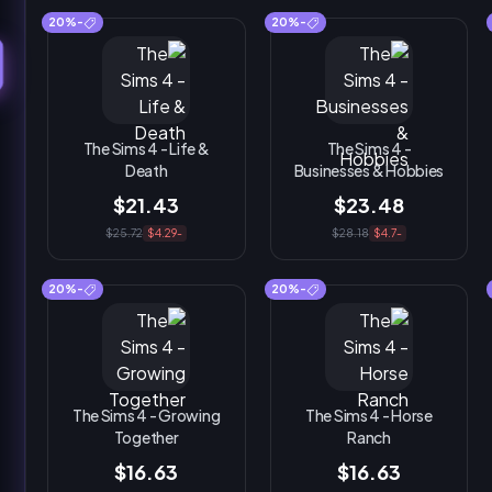
-20%
-20%
The Sims 4 - Life &
The Sims 4 -
Death
Businesses & Hobbies
$21.43
$23.48
$25.72
-$4.29
$28.18
-$4.7
-20%
-20%
The Sims 4 - Growing
The Sims 4 - Horse
Together
Ranch
$16.63
$16.63