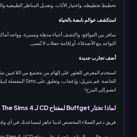
تخطيط تخطيطه، واختيار الأثاث، وتعديل المناظر الطبيعية وا
استكشف عوالم نابضة بالحياة
التواجد مع الأصدقاء، أو إقامة حفلات لا تُنسى.
أضف تجارب جديدة
استخدم المعرض للعثور على إلهام من مجتمع من اللاعبين مث
الخاصة. قم بتنزيل، و
انضم إلى المرح!
لماذا تختار Buffget لمفتاح CD لـ The Sims 4 (تطبيق EA)؟
فريق دعم العملاء المخصص لدينا جاهز لمساعدتك في أي وقت.
سريع وخالٍ من المتاعب احصل على مفتاح CD لـ The Sims 4 (تطبيق EA) على