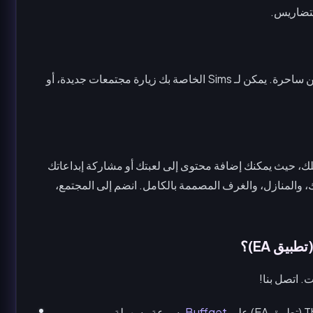
لتضاريس.
سافر بين المواقع، واكتشف أحياء مذهلة ومميزة، وواجه أماكن ساحرة. يمكن لـ Sims الخاصة بك زيارة مجتمعات جديدة، أو
لك، حيث يمكنك إضافة محتوى إلى لعبتك أو مشاركة إبداعاتك
إعجاب، وتعليق على Sims المفضلة لديك، والمنازل، والغرف المصممة بالكامل. انضم إلى المجتمع،
 اتصل بنا!
Buffget
بسرعة وسهولة.