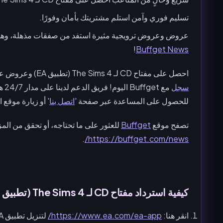
تسليم فوري وآمن استلم مشتريتك بأمان وفورًا.
عروض وعروض ترويجية مثيرة استفد من صفقات مذهلة، وه
!
Buffget News
احصل على مفتاح CD لـ The Sims 4 (تطبيق EA) وعروض عندما
سجل
مع 
للحصول على المساعدة عبر صفحة '
اتصل بنا
' أو زيارة موقع 
تصفح موقع
Buffget
للعثور على ما تحتاجه، أو تحقق من الم
.
https://buffget.com/news/
كيفية استرداد مفتاح CD لـ The Sims 4 (تطبيق EA) مع تطبيق EA؟
انقر هنا:
https://www.ea.com/ea-app/
لتنزيل تطبيق EA لنظام Windows.