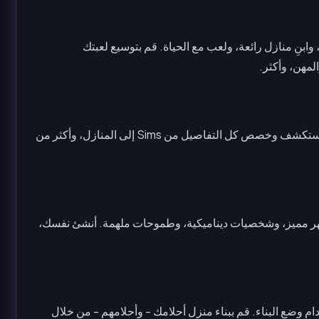
 من Sims يعبر عنك! أنشئ Sims مخصصين، وابنِ منازل رائعة، ولعب مع الحياة. قم بتوسيع لعبتك
لمهن، وأكثر.
أطلق العنان لخيالك وأنشئ عالمًا فريدًا من Sims يعبر عنك! استكشف وخصص كل التفاصيل من Sims إلى المنازل، وأكثر من
 كل واحدة بمظهر مميز، وشخصيات ديناميكية، وطموحات ملهمة. أنشئ نفسك،
الخاصة بك بسهولة باستخدام وضع البناء. قم ببناء منزل أحلامك - وأحلامهم - من خلال