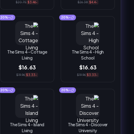
$20.75
-$3.46
$26.38
-$4.4
-20%
-20%
The Sims 4 - Cottage
The Sims 4 - High
Living
School
$16.63
$16.63
$19.96
-$3.33
$19.96
-$3.33
-20%
-20%
The Sims 4 - Island
The Sims 4 - Discover
Living
University