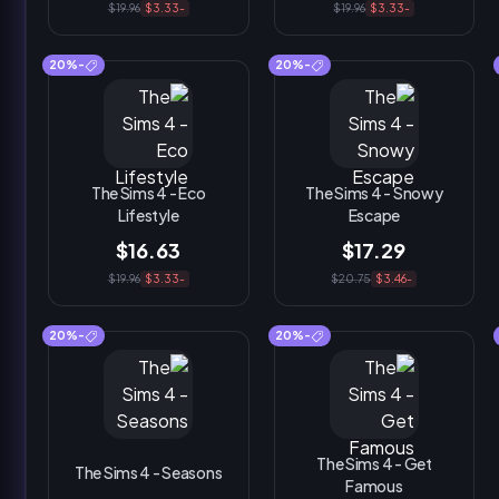
$19.96
-$3.33
$19.96
-$3.33
-20%
-20%
The Sims 4 - Eco
The Sims 4 - Snowy
Lifestyle
Escape
$16.63
$17.29
$19.96
-$3.33
$20.75
-$3.46
-20%
-20%
The Sims 4 - Get
The Sims 4 - Seasons
Famous