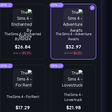
-20%
-20%
The Sims 4 - Enchanted
The Sims 4 - Adventure
By Nature
Awaits
$26.84
$32.97
$32.21
-$5.37
$39.56
-$6.59
-20%
-20%
The Sims 4 -
The Sims 4 - For Rent
Lovestruck
$17.29
$21.98