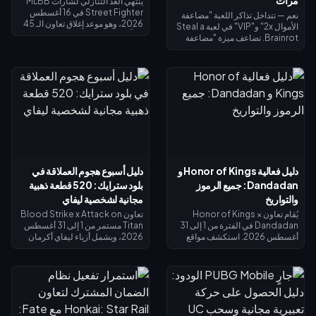
ينتهي العد التنازلي لشارات MLBB
Street Fighter في 16 أغسطس
نعم — تتداخل تذاكر اللعبة "مضاعفة
2026، وهو موعد إغلاق تعاون الـ 45
الأموال 2x" و"VIP" في لعبة Steal a
يوماً ومتجر استبدال الشارات الخاص
Brainrot. تضاعف ميزة "مضاعفة
به. من المتوقع أن تنتهي صلاحية
الأموال 2x" دخل الجامع (×2)، وتضيف
الشارات غير المستخدمة بنهاية
ميزة "VIP" (×1.5)، وتتضاعف معاً
الحدث، لذا احرص على استبدال كل
لتعطيك بالضبط 3 أضعاف الدخل
شيء الآن: تكلفة أزياء التقاطع
الأساسي - وليس 4 أضعاف. تبلغ
الرئيسية 1,200 شارة، والأزياء
تكلفة مضاعفة الأموال 2x نحو 119
الملونة البديلة 200 شارة. تحقق من
روبوكس، وتكلفة VIP نحو 499
رصيدك في صفحة الحدث، واتبع قائمة
(الإجمالي 618). اشترِ مضاعفة الأموال
الأولوية أدناه، واستخدم سحب الـ 25
2x أولاً؛ ثم أضف بطاقة VIP بمجرد أن
دايموند اليومي لأي محاولة أخيرة.
يبرر دخلك الأساسي ذلك.
دليل فعالية Honor of Kings و
دليل أسبوع هجوم العملاقة في
Dandadan: جميع الرموز
بلود سترايك: 520 قطعة ذهبية
والتواريخ
مجانية لشخصية ليفاي
يُقام تعاون Honor of Kings ×
تعاون Blood Strike x Attack on
Dandadan في الفترة من 1 إلى 31
Titan مستمر من 1 إلى 31 أغسطس
أغسطس 2026. استكشف مواقع
2026، ويشمل أزياء ليفاي أكرمان
الأجسام الطائرة المجهولة (UFO) في
في الحوض المحدود وغنائم الحظ
نافذة التحقيق للحصول على عملات
المحدودة. تذكرة سبلاش فست
الاسترداد، وأنجز المهام اليومية
سترايك (15 يوليو – 14 أغسطس
للحصول على عملات رييروكو
2026) تعيد لك 520 قطعة ذهبية عند
(Reiryoku) - وهي العملة
الوصول إلى المستوى الأقصى — وهي
المستخدمة للحصول على مظهر مومو
كافية لتمويل تذكرة النخبة أو محاولات
أيايسي (Momo Ayase) الملحمي
الحصول على ليفاي. يوضح لك دليل