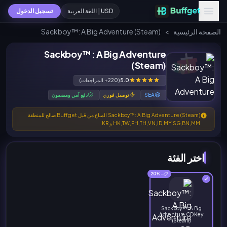
USD | اللغة العربية
تسجيل الدخول
الصفحة الرئيسية
>
Sackboy™: A Big Adventure (Steam)
Sackboy™: A Big Adventure
(Steam)
5.0
(220+ المراجعات)
SEA
توصيل فوري
دفع آمن ومضمون
Sackboy™: A Big Adventure (Steam) المباع من قبل Buffget صالح للمنطقة
HK,TW,PH,TH,VN,ID,MY,SG,BN,MM و KR.
اختر الفئة
-20%
Sackboy™: A Big
Adventure CD Key
(Steam)