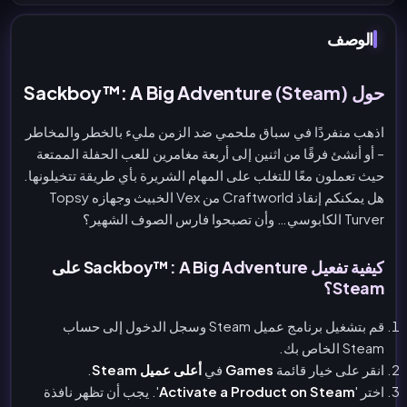
الوصف
حول Sackboy™: A Big Adventure (Steam)
اذهب منفردًا في سباق ملحمي ضد الزمن مليء بالخطر والمخاطر
– أو أنشئ فرقًا من اثنين إلى أربعة مغامرين للعب الحفلة الممتعة
حيث تعملون معًا للتغلب على المهام الشريرة بأي طريقة تتخيلونها.
هل يمكنكم إنقاذ Craftworld من Vex الخبيث وجهازه Topsy
Turver الكابوسي… وأن تصبحوا فارس الصوف الشهير؟
كيفية تفعيل Sackboy™: A Big Adventure على
Steam؟
قم بتشغيل برنامج عميل Steam وسجل الدخول إلى حساب
Steam الخاص بك.
انقر على خيار قائمة
Games
في
أعلى عميل Steam
.
اختر '
Activate a Product on Steam
'. يجب أن تظهر نافذة