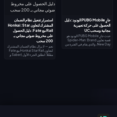
المجاني لبطلة داجي (Daji). يُفتح
الأسبوع الأول هذا كيفية جمع الذهب
نظام إيقاظ القوة الروحية في 7
المجاني، واسترداد الرموز، وتوقيت
أغسطس مع مظهر جiji (جيجي) لبطل
استرداد الأموال بحيث لا يكلفك ليفاي
موزي (Mozi)، وتُغلق جميع عمليات
شيئاً تقريباً.
جارٍ PUBG Mobile الودود: دليل
استمرار تفعيل نظام الضمان
الاستبدال في 31 أغسطس.
الحصول على حركة تعبيرية
المشترك لتعاون Honkai: Star
مجانية وسحب UC
Rail مع Fate: دليل الحصول
على مخروط ضوئي مجاني بـ
حدث جارٍ PUBG Mobile الودود هو
قصة تعاون Spider-Man: Brand
200 سحب
New Day، والذي يقام في الفترة من
نعم — لا يزال نظام الضمان المشترك
30 يوليو إلى 1 سبتمبر 2026. أكمل
لتعاون Honkai Star Rail مع Fate
المهام ذات الطابع الخاص لفتح
مفَعّلاً. انطلق الجزء الأول (Saber و
الفصول واكتساب صور رمزية
Archer) في 11 يوليو 2026؛ بينما
وإطارات صور رمزية حصرية من
يصل الجزء الثاني (Rin Tohsaka
الفيلم، وسجل الدخول في الفترة من 1
بالإضافة إلى الشخصية المجانية
إلى 2 أغسطس للحصول على حركة
Gilgamesh) في 24 يوليو 2026
تعبيرية لفترة محدودة لشخصية
ضمن الإصدار 4.4. تشترك كلا
سبايدر مان، وقم بالتدوير مقابل 10
المرحلتين في عداد ضمان واحد،
UC (السحب اليومي الأول)، أو 40
ويمنح إجراء 200 سحب عبر أي حدث
UC للسحب العادي، أو 360 UC لكل
سحب مخروطاً ضوئياً مميزاً مجانياً لـ
حزمة تضم 10 عمليات سحب.
Gilgamesh أو Archer.
الاشتراك في العروض