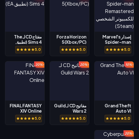
إصدار Marvel's
Forza Horizon
مفتاح CD لـ The
Spider-man
5(Xbox/PC)
Sims 4 (تطبيق
EA)
Remastered
5.0
5.0
5.0
للكمبيوتر الشخصي
(Steam)
-20%
-20%
-10%
Grand Theft
مفاتيح CD لـ Guild
FINAL FANTASY
XIV Online
Wars 2
Auto VI
5.0
5.0
5.0
-20%