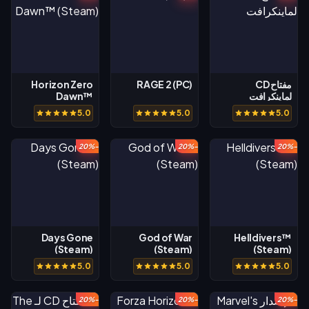
مفتاح CD
RAGE 2 (PC)
Horizon Zero
لماينكرافت
Dawn™
(Steam)
5.0
5.0
5.0
-20%
-20%
-20%
Days Gone
God of War
Helldivers™
(Steam)
(Steam)
(Steam)
5.0
5.0
5.0
-20%
-20%
-20%