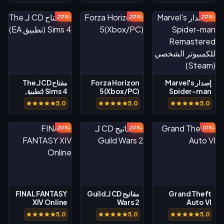
-20%
-20%
-20%
إصدار Marvel's
Forza Horizon
مفتاح CD لـ The
Spider-man
5(Xbox/PC)
Sims 4 (تطبيق
EA)
Remastered
5.0
5.0
5.0
للكمبيوتر الشخصي
(Steam)
-20%
-20%
-10%
Grand Theft
مفاتيح CD لـ Guild
FINAL FANTASY
XIV Online
Wars 2
Auto VI
5.0
5.0
5.0