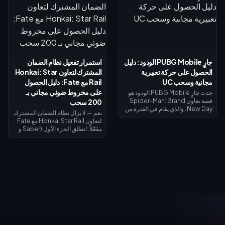
(Reiryoku) - وهي العملة
الوصول إلى المستوى الأقصى — وهي
المستخدمة للحصول على مظهر مومو
كافية لتمويل تذكرة النخبة أو محاولات
أيايسي (Momo Ayase) الملحمي
الحصول على ليفاي. يوضح لك دليل
المجاني لبطلة داجي (Daji). يُفتح
الأسبوع الأول هذا كيفية جمع الذهب
نظام إيقاظ القوة الروحية في 7
المجاني، واسترداد الرموز، وتوقيت
أغسطس مع مظهر جiji (جيجي) لبطل
استرداد الأموال بحيث لا يكلفك ليفاي
موزي (Mozi)، وتُغلق جميع عمليات
شيئاً تقريباً.
جارٍ PUBG Mobile الودود: دليل
استمرار تفعيل نظام الضمان
الاستبدال في 31 أغسطس.
الحصول على حركة تعبيرية
المشترك لتعاون Honkai: Star
مجانية وسحب UC
Rail مع Fate: دليل الحصول
على مخروط ضوئي مجاني بـ
حدث جارٍ PUBG Mobile الودود هو
قصة تعاون Spider-Man: Brand
200 سحب
New Day، والذي يقام في الفترة من
نعم — لا يزال نظام الضمان المشترك
30 يوليو إلى 1 سبتمبر 2026. أكمل
لتعاون Honkai Star Rail مع Fate
المهام ذات الطابع الخاص لفتح
مفَعّلاً. انطلق الجزء الأول (Saber و
الفصول واكتساب صور رمزية
Archer) في 11 يوليو 2026؛ بينما
وإطارات صور رمزية حصرية من
يصل الجزء الثاني (Rin Tohsaka
الفيلم، وسجل الدخول في الفترة من 1
بالإضافة إلى الشخصية المجانية
إلى 2 أغسطس للحصول على حركة
Gilgamesh) في 24 يوليو 2026
تعبيرية لفترة محدودة لشخصية
ضمن الإصدار 4.4. تشترك كلا
سبايدر مان، وقم بالتدوير مقابل 10
المرحلتين في عداد ضمان واحد،
UC (السحب اليومي الأول)، أو 40
ويمنح إجراء 200 سحب عبر أي حدث
UC للسحب العادي، أو 360 UC لكل
سحب مخروطاً ضوئياً مميزاً مجانياً لـ
حزمة تضم 10 عمليات سحب.
Gilgamesh أو Archer.