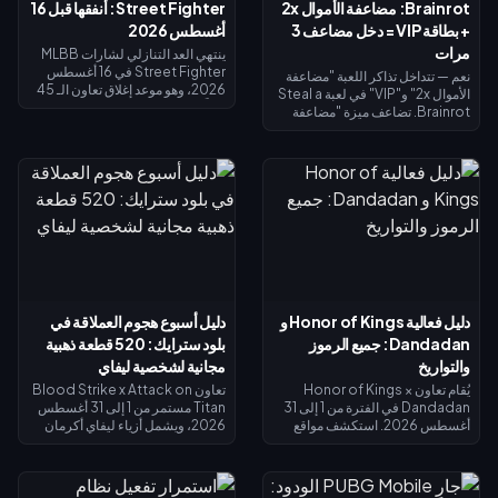
Brainrot: مضاعفة الأموال 2x
Street Fighter: أنفقها قبل 16
+ بطاقة VIP = دخل مضاعف 3
أغسطس 2026
مرات
ينتهي العد التنازلي لشارات MLBB
Street Fighter في 16 أغسطس
نعم — تتداخل تذاكر اللعبة "مضاعفة
2026، وهو موعد إغلاق تعاون الـ 45
الأموال 2x" و"VIP" في لعبة Steal a
يوماً ومتجر استبدال الشارات الخاص
Brainrot. تضاعف ميزة "مضاعفة
به. من المتوقع أن تنتهي صلاحية
الأموال 2x" دخل الجامع (×2)، وتضيف
الشارات غير المستخدمة بنهاية
ميزة "VIP" (×1.5)، وتتضاعف معاً
الحدث، لذا احرص على استبدال كل
لتعطيك بالضبط 3 أضعاف الدخل
شيء الآن: تكلفة أزياء التقاطع
الأساسي - وليس 4 أضعاف. تبلغ
الرئيسية 1,200 شارة، والأزياء
تكلفة مضاعفة الأموال 2x نحو 119
الملونة البديلة 200 شارة. تحقق من
روبوكس، وتكلفة VIP نحو 499
رصيدك في صفحة الحدث، واتبع قائمة
(الإجمالي 618). اشترِ مضاعفة الأموال
الأولوية أدناه، واستخدم سحب الـ 25
2x أولاً؛ ثم أضف بطاقة VIP بمجرد أن
دايموند اليومي لأي محاولة أخيرة.
يبرر دخلك الأساسي ذلك.
دليل فعالية Honor of Kings و
دليل أسبوع هجوم العملاقة في
Dandadan: جميع الرموز
بلود سترايك: 520 قطعة ذهبية
والتواريخ
مجانية لشخصية ليفاي
يُقام تعاون Honor of Kings ×
تعاون Blood Strike x Attack on
Dandadan في الفترة من 1 إلى 31
Titan مستمر من 1 إلى 31 أغسطس
أغسطس 2026. استكشف مواقع
2026، ويشمل أزياء ليفاي أكرمان
الأجسام الطائرة المجهولة (UFO) في
في الحوض المحدود وغنائم الحظ
نافذة التحقيق للحصول على عملات
المحدودة. تذكرة سبلاش فست
الاسترداد، وأنجز المهام اليومية
سترايك (15 يوليو – 14 أغسطس
للحصول على عملات رييروكو
2026) تعيد لك 520 قطعة ذهبية عند