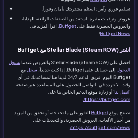
تسليم فوري وآمن: استلم مشتريتك بأمان وفوراً.
عروض وترقيات مثيرة: استفد من الصفقات الرائعة، الهدايا،
والعروض الحصرية فقط على
Buffget
. اقرأ المزيد في
!
Buffget News
اشترِ Stellar Blade (Steam ROW) مع Buffget
احصل على Stellar Blade (Steam ROW) والعروض عندما
تسجل
الدخول
إلى حسابك على Buffget. إذا كنت جديداً،
سجل
مع
Buffget اليوم! فريق الدعم 24/7 لدينا هنا لمساعدتك في أي
وقت. لا تتردد في التواصل للحصول على المساعدة عبر صفحة
'
اتصل بنا
' أو زيارة موقع الدعم الخاص بنا على
.
https://buffget.com/
تصفح موقع
Buffget
للعثور على ما تحتاجه، أو تحقق من المزيد
من أخبار الألعاب، العروض الحصرية، والتحديثات على
.
https://buffget.com/news/