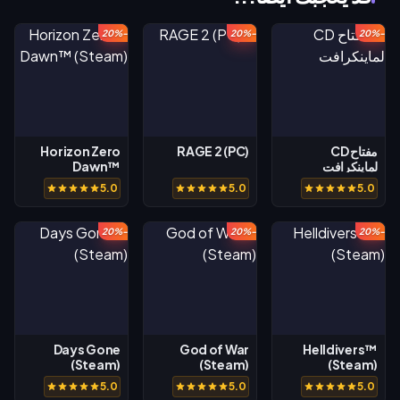
-20%
-20%
-20%
مفتاح CD
RAGE 2 (PC)
Horizon Zero
لماينكرافت
Dawn™
(Steam)
5.0
5.0
5.0
-20%
-20%
-20%
Days Gone
God of War
Helldivers™
(Steam)
(Steam)
(Steam)
5.0
5.0
5.0