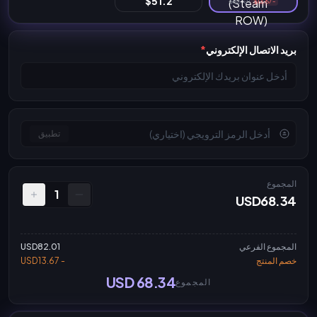
$51.2
$82.01
-$13.67
بريد الاتصال الإلكتروني
*
تطبيق
المجموع
1
USD68.34
المجموع الفرعي
USD82.01
خصم المنتج
- USD13.67
USD 68.34
المجموع