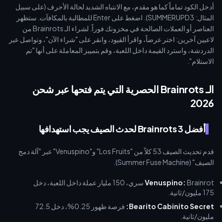
أدخل الكود تماماً كما هو مقدم، مع الانتباه الشديد لحالة الأحرف (على سبيل
المثال: SUMMERUPD3). اضغط على Enter للمطالبة بالمكافآت. ستظهر
العناصر أو العملات الصالحة في مخزونك فوراً. لشراء الـ Brainrots من
لاعبين آخرين: اختر عرضاً، واقرأ القيود، وانقر على "شراء الآن"، وتواصل عبر
الدردشة، واسترد القيمة داخل اللعبة، وقم بتمييز المعاملة على أنها "تم
الاستلام".
الـ Brainrots الحصرية التي يتم فتحها عبر شحن
2026
أفضل 3 Brainrots لحدث الصيف يجب استهدافها
قدم تحديث الصيف 53 كلاً من "Los Fruits" و"Venuspino" عبر "آلة دمج
الصيف" (Summer Fuse Machine).
Venuspino:
Brainrot سري، 150 مليار عملة داخل اللعبة، دخل
175 مليون/ثانية.
Bearito Cabinito Secret:
فرصة ظهور 0.25%، دخل 72.5
مليون/ثانية.