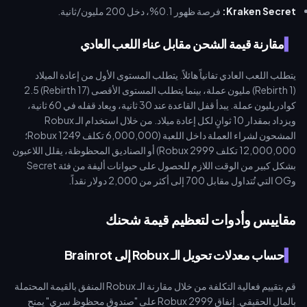
Kraken Secret:
فرصة ظهور 0.1%، دخل 200 مليون/ثانية.
مقارنة قيمة الشحن مقابل عناء اللعب العادي
يتطلب اللعب العادي تفانياً هائلاً. يتطلب المستوى الأول من إعادة الميلاد
(Rebirth 1) مليون عملة، بينما يتطلب المستوى الأقصى (Rebirth 17) 2.5
كوادريليون عملة. يبدأ قفل القاعدة عند 30 ثانية، ويعاد قفله في 60 ثانية،
ويزداد بمقدار 10 ثوانٍ لكل إعادة ميلاد. من خلال استخدام الـ Robux
المشحون لشراء العملة داخل اللعبة (6,000,000 تكلف 1249 Robux؛
12,000,000 تكلف 2999 Robux) أو الصناديق المحظوظة، يقلل اللاعبون
بشكل كبير من الوقت اللازم للحصول على حيوانات أليفة من فئة Secret
وOG التي تُتداول مقابل 700 إلى أكثر من 2,000 دولار نقداً.
مقاييس وأدوات لتعظيم قيمة شحنك
حساب معدلات تحويل الـ Robux إلى Brainrot
قم بتقييم فعالية التكلفة من خلال مقارنة الـ Robux المنفق بالقيمة المحتملة
بالمال الحقيقي. إنفاق 2999 Robux على "صندوق محظوظ سري" يمنح