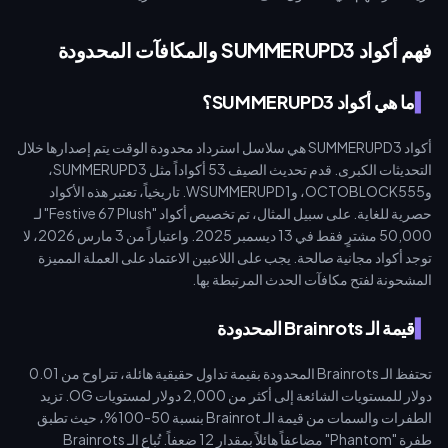
فهم أكواد SUMMERUPD3 والمكافآت المحدودة
ما هي أكواد SUMMERUPD3؟
أكواد SUMMERUPD3 هي سلاسل استرداد محدودة الوقت يتم إصدارها خلال
التحديثات الكبرى. قدم تحديث الصيف 53 أكواداً مثل SUMMERUPD3،
وOCTOBLOCK555، وWSUMMERUPD1. تاريخياً، تعتبر هذه الأكواد
حصرية للغاية. على سبيل المثال، تم تخصيص أكواد "Festive 67 Plush" لـ
50,000 مشترٍ فقط في 13 ديسمبر 2025. واعتباراً من 3 مارس 2026، لا
توجد أكواد مجانية صالحة. يجب على اللاعبين الاعتماد على العملة المميزة
المشحونة لفتح مكافآت الحدث المرتبطة بها.
قيمة الـ Brainrots المحدودة
تحتفظ الـ Brainrots المحدودة بقيمة تداول حقيقية هائلة، تتراوح من 0.01
دولار للمستويات الشائعة إلى أكثر من 2,000 دولار لمستويات OG. تزيد
الطفرات والسمات من قيمة الـ Brainrot بنسبة 50-100%، حيث تطبق
طفرة "Phantom" مضاعفاً هائلاً بمقدار 12 ضعفاً. تُباع الـ Brainrots