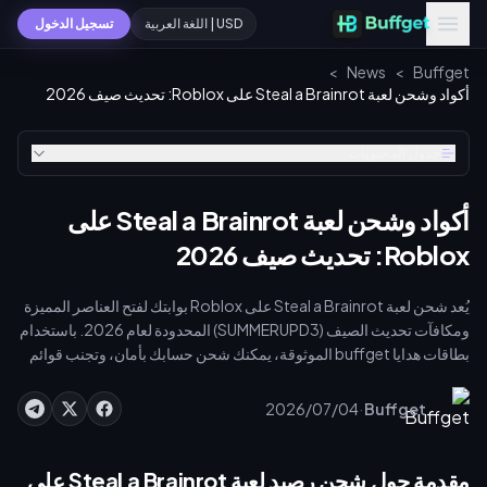
USD | اللغة العربية
تسجيل الدخول
>
News
>
Buffget
أكواد وشحن لعبة Steal a Brainrot على Roblox: تحديث صيف 2026
جدول المحتويات
أكواد وشحن لعبة Steal a Brainrot على
Roblox: تحديث صيف 2026
يُعد شحن لعبة Steal a Brainrot على Roblox بوابتك لفتح العناصر المميزة
ومكافآت تحديث الصيف (SUMMERUPD3) المحدودة لعام 2026. باستخدام
بطاقات هدايا buffget الموثوقة، يمكنك شحن حسابك بأمان، وتجنب قوائم
الأكواد العامة المزيفة، وشراء عناصر Brainrots حصرية مثل Venuspino.
عزز رصيدك من Robux اليوم لتسيطر على الميتا الحالية وتزيد من كفاءة
·
2026/07/04
Buffget
مجموعتك.
مقدمة حول شحن رصيد لعبة Steal a Brainrot على