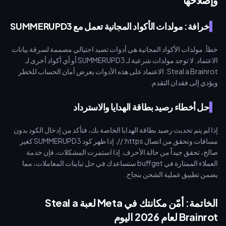
خرافة: مولدات الأكواد المجانية تعمل مع SUMMERUPD3
خطأ. مولدات الأكواد المجانية هي أدوات تصيد احتيالي مصممة لسرقة بيانات
الاعتماد. لا توجد مولدات شرعية لـ SUMMERUPD3 أو أي أكواد أخرى لـ
Steal a Brainrot. الاعتماد على هذه الأدوات يعرض أمان الحساب للخطر
ويؤدي إلى فقدان التقدم.
حل أخطاء رصيد بطاقة الهدايا والاسترداد
إذا لم يتم تحديث رصيد بطاقة الهدايا الخاصة بك، فتأكد من إدخال الكود بدون
مسافات وتحقق من اتصال https://. إذا ظهر كود SUMMERUPD3 كغير
صالح، تحقق جيداً من حالة الأحرف. إذا استمرت المشكلات، فإن خدمة
العملاء الممتازة في buffget ستساعدك في حل تباينات المعاملات، مما
يضمن تطبيق عملية الشحن بنجاح.
الخاتمة: أمّن مكانتك في Meta لعبة Steal a
Brainrot لعام 2026 اليوم