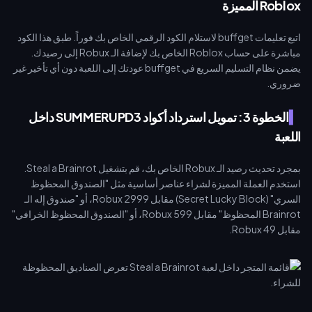
Roblox المميزة
اتبع تعليمات buffget لاستلام الكود الرقمي الخاص بك فوراً. طبق هذا الكود
مباشرة على حساب Roblox الخاص بك لإضافة الـ Robux إلى رصيدك.
يضمن نظام التسليم السريع في buffget عودتك إلى اللعبة دون أي تأخير غير
ضروري.
الخطوة 3: تمويل استرداد أكواد SUMMERUPD3 داخل
اللعبة
بمجرد تحديث رصيد الـ Robux الخاص بك، قم بتشغيل Steal a Brainrot.
استخدم العملة المميزة لشراء عناصر أساسية مثل "الصندوق المحظوظ
السري" (Secret Lucky Block) مقابل 2999 Robux، أو "صندوق إله الـ
Brainrot المحظوظ" مقابل 599 Robux، أو "الصندوق المحظوظ الخرافي"
مقابل 49 Robux.