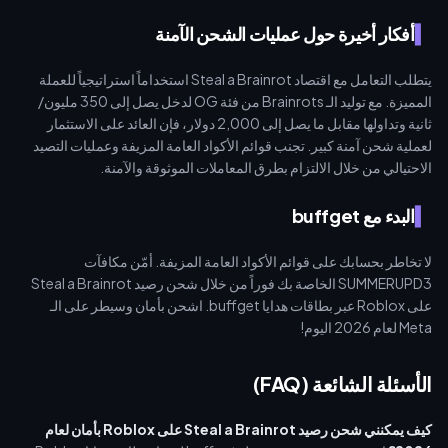
أفكار أخيرة حول عمليات الشحن الآمنة
يتطلب التعامل مع اقتصاد Steal a Brainrot استخداماً استراتيجياً للعملة
المميزة. مع توليد الـ Brainrots من فئة OG لدخل يصل إلى 350 مليون/
ثانية وتداولها مقابل ما يصل إلى 2,000 دولار، فإن العائد على الاستثمار
لعملية شحن آمنة كبير. تجنب قوائم الأكواد العامة المزيفة وعمليات التصيد
الاحتيالي من خلال الالتزام بطرق المعاملات الموثوقة والآمنة.
البدء مع buffget
لا تخاطر بحسابك على قوائم الأكواد العامة المزيفة. أمّن مكافآت
SUMMERUPD3 الخاصة بك فوراً من خلال شحن رصيد Steal a Brainrot
على Roblox عبر بطاقات هدايا buffget. اشحن بأمان وسيطر على الـ
Meta لعام 2026 اليوم!
الأسئلة الشائعة (FAQ)
كيف يمكنني شحن رصيد Steal a Brainrot على Roblox بأمان لعام