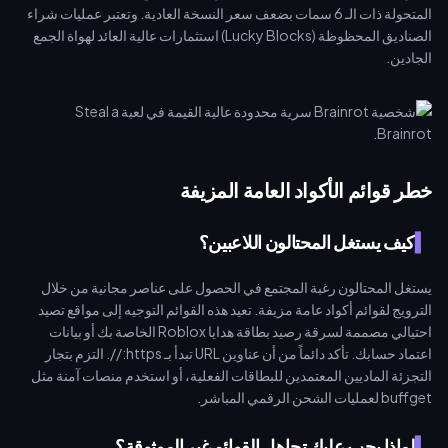
المتحولة ذات الـ 6 سمات بضعف سعر النسخة العادية. وتعتبر عمليات شراء
الصناديق المحظوظة (Lucky Blocks) استثمارات عالية العائد لهواة الجمع
الجادين.
خطر قوائم الأكواد العامة المزيفة
كيف يستغل المحتالون اللاعبين؟
يستغل المحتالون رغبة المجتمع في الحصول على عناصر مجانية من خلال
الترويج لقوائم أكواد عامة مزيفة. تعيد هذه القوائم التوجيه إلى مواقع تصيد
احتيالي مصممة لسرقة رصيد بطاقة هدايا Roblox الخاصة بك أو بيانات
اعتماد حسابك. تأكد دائماً من أن عناوين URL تبدأ بـ https://. التزم بتجار
التجزئة الماديين المعتمدين للبطاقات الفعلية، أو استخدم منصات آمنة مثل
buffget لعمليات الشحن الرقمي المباشر.
لماذا يجب عليك تجاهل القوائم غير الموثوقة؟