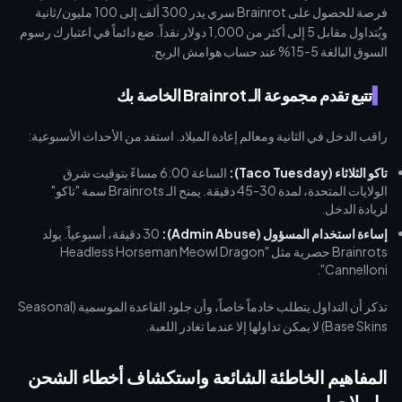
فرصة للحصول على Brainrot سري يدر 300 ألف إلى 100 مليون/ثانية
ويُتداول مقابل 5 إلى أكثر من 1,000 دولار نقداً. ضع دائماً في اعتبارك رسوم
السوق البالغة 5-15% عند حساب هوامش الربح.
تتبع تقدم مجموعة الـ Brainrot الخاصة بك
راقب الدخل في الثانية ومعالم إعادة الميلاد. استفد من الأحداث الأسبوعية:
تاكو الثلاثاء (Taco Tuesday):
الساعة 6:00 مساءً بتوقيت شرق
الولايات المتحدة، لمدة 30-45 دقيقة. يمنح الـ Brainrots سمة "تاكو"
لزيادة الدخل.
إساءة استخدام المسؤول (Admin Abuse):
30 دقيقة، أسبوعياً. يولد
Brainrots حصرية مثل "Headless Horseman Meowl Dragon
Cannelloni".
تذكر أن التداول يتطلب خادماً خاصاً، وأن جلود القاعدة الموسمية (Seasonal
Base Skins) لا يمكن تداولها إلا عندما تغادر اللعبة.
المفاهيم الخاطئة الشائعة واستكشاف أخطاء الشحن
وإصلاحها