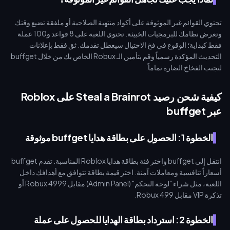
تحتوي القوائم غير الموثوقة على أكواد منتهية الصلاحية أو ملفقة تضيع وقتك
وتعرض نظامك للبرمجيات الخبيثة. تحتوي اللعبة على 8 قواعد و100 عملة
فقط كبداية؛ الوقوع في فخ الاحتيال سيعطل تقدمك. ثق فقط بإعلانات
التحديث المؤكدة رسمياً وقم بتأمين الـ Robux الخاص بك من خلال buffget
لتجنب الفخاخ الضارة تماماً.
كيفية شحن رصيد Steal a Brainrot على Roblox
عبر buffget
الخطوة 1: الحصول على بطاقة هدايا buffget موثوقة
انتقل إلى buffget واختر فئة بطاقة هدايا Roblox المناسبة. تقدم buffget
أسعاراً تنافسية ومعاملات آمنة. اختر قيمة بطاقة تتوافق مع أهدافك داخل
اللعبة، مثل شراء "لوحة التحكم" (Admin Panel) مقابل 4999 Robux أو
تذكرة VIP مقابل 499 Robux.
الخطوة 2: استرداد بطاقة الهدايا للحصول على عملة