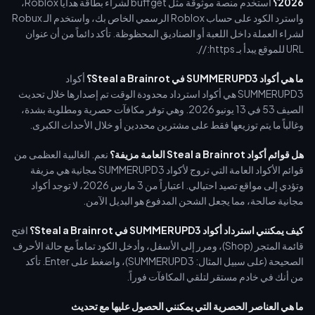
2026؟
استخدم منصة موثوقة مثل buffget لشراء بطاقة هدايا Roblox،
واسترد الكود على حساب Roblox الرسمي الخاص بك، واستخدم الـ Robux
لشراء العملة داخل اللعبة أو الصناديق المحظوظة. تأكد دائماً من أن عنوان
URL للموقع يبدأ بـ https://.
ما هي أكواد SUMMERUPD3 في Steal a Brainrot؟
أكواد
SUMMERUPD3 هي أكواد استرداد محدودة الوقت تم إصدارها خلال تحديث
الصيف 53 في 13 يونيو 2026. وهي توفر مكافآت حصرية ومطلوبة بشدة،
وغالباً ما يتم توزيعها فقط على مشترين محددين أو خلال الأحداث الكبرى.
هل قوائم أكواد Steal a Brainrot العامة مزيفة؟
نعم. الغالبية العظمى من
قوائم الأكواد العامة التي تروج لأكواد SUMMERUPD3 مجانية هي مزيفة
وتؤدي إلى مواقع تصيد احتيالي. اعتباراً من 3 مارس 2026، لا توجد أكواد
مجانية صالحة، مما يجعل الشحن المدفوع هو البديل الآمن.
كيف يمكنني استرداد أكواد SUMMERUPD3 في Steal a Brainrot؟
افتح
قائمة المتجر (Shop)، ومرر إلى الأسفل، وأدخل الكود تماماً مع حالة الأحرف
الصحيحة (على سبيل المثال: SUMMERUPD3)، واضغط على Enter. تأكد
من أنك في خادم مستقر لتلقي المكافآت فوراً.
ما هي العناصر الحصرية التي يمكنني الحصول عليها مع تحديث