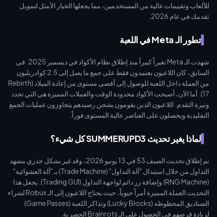
للألعاب وتقييمات عالية من المستخدمين، مما يجعلها الخيار الأمثل لتمويل
تقدمك في عام 2026.
تطور الـ Meta في اللعبة
شهدت الـ Meta تغيراً كبيراً منذ إطلاق نظام الأكواد في ديسمبر 2025. في
السابق، كان اللاعبون يعتمدون فقط على جمع ما يصل إلى 2.5 كوادريليون
من العملة داخل اللعبة للوصول إلى أقصى مستوى من إعادة الميلاد (Rebirth
17). أما الآن، أصبحت الأكواد محدودة الوقت والعملات المميزة هي التي تحدد
وتيرة التقدم. اللاعبون الذين يقومون بشحن رصيدهم يتجاوزون عمليات الجمع
التقليدية ويحصلون على العناصر عالية المستوى فوراً.
لماذا يغير تحديث SUMMERUPD3 كل شيء؟
تم إطلاق تحديث الصيف 53 في 13 يونيو 2026، وقد غير بشكل جذري مشهد
التداول من خلال استبدال "آلة التداول" (Trade Machine) بـ "آلة العشوائية"
(RNG Machine) وإضافة زر دائم لواجهة التداول (Trading GUI). يجعل هذا
التحديث العملة المميزة أمراً حيوياً، حيث يحتاج اللاعبون إلى الـ Robux لشراء
الصناديق المحظوظة (Lucky Blocks) وتذاكر اللعبة (Game Passes)
لزيادة فرصهم في الحصول على الـ Brainrots الحصرية.