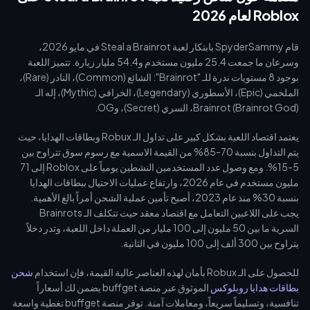
Roblox لعام 2026
قام SpyderSammy بابتكار لعبة Steal a Brainrot في مايو 2026،
وسرعان ما جمعت 25.4 مليون مستخدم و54.4 مليار زيارة. تتميز اللعبة
بوجود 8 مستويات ندرة للـ "Brainrot": الشائع (Common)، النادر (Rare)،
الملحمي (Epic)، الأسطوري (Legendary)، الخرافي (Mythic)، إله الـ
Brainrot (Brainrot God)، السري (Secret)، وOG.
يعتمد اقتصاد اللعبة بشكل كبير على تداول الـ Robux وبطاقات الهدايا، حيث
يتم التداول بنسبة 70-85% من القيمة الاسمية مع رسوم سوق تتراوح بين
5-15%. ومع وصول عدد المستخدمين النشطين يومياً على Roblox إلى 71
مليون مستخدم في عام 2026، وارتفاع عمليات الاحتيال ببطاقات الهدايا
بنسبة 30% منذ عام 2023، أصبح تأمين عملية الشحن أمراً بالغ الأهمية.
يجب على اللاعبين التعامل مع اقتصاد معقد حيث تتكلف الـ Brainrots
السرية ما بين 50 مليون إلى 100 مليار من العملة داخل اللعبة، وتدر دخلاً
يتراوح بين 300 ألف إلى 100 مليون في الثانية.
للحصول على الـ Robux بأمان لهذه العناصر عالية القيمة، فإن استخدام
شحن
بطاقات هدايا روبلوكس
الموثوق عبر منصة buffget يضمن لك أسعاراً
تنافسية، وتسليماً سريعاً، ومعاملات آمنة. توفر منصة buffget تغطية واسعة