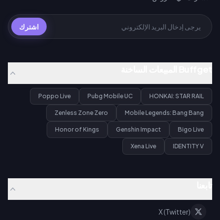
اشترك
Buffget المبيعات الساخنة
Poppo Live
Pubg Mobile UC
HONKAI: STAR RAIL
Zenless Zone Zero
Mobile Legends: Bang Bang
Honor of Kings
Genshin Impact
Bigo Live
Xena Live
IDENTITY V
تابعنا
X (Twitter)