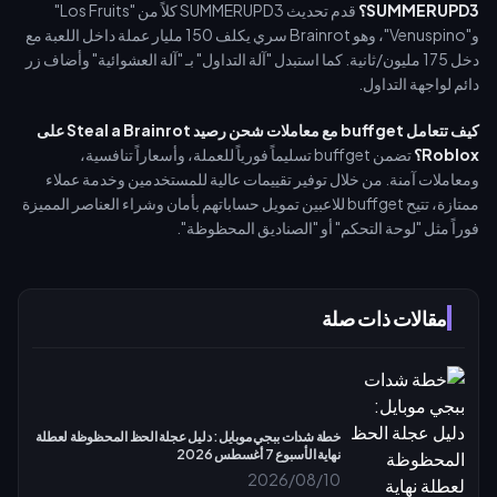
SUMMERUPD3؟
قدم تحديث SUMMERUPD3 كلاً من "Los Fruits"
و"Venuspino"، وهو Brainrot سري يكلف 150 مليار عملة داخل اللعبة مع
دخل 175 مليون/ثانية. كما استبدل "آلة التداول" بـ "آلة العشوائية" وأضاف زر
دائم لواجهة التداول.
كيف تتعامل buffget مع معاملات شحن رصيد Steal a Brainrot على
Roblox؟
تضمن buffget تسليماً فورياً للعملة، وأسعاراً تنافسية،
ومعاملات آمنة. من خلال توفير تقييمات عالية للمستخدمين وخدمة عملاء
ممتازة، تتيح buffget للاعبين تمويل حساباتهم بأمان وشراء العناصر المميزة
فوراً مثل "لوحة التحكم" أو "الصناديق المحظوظة".
مقالات ذات صلة
خطة شدات ببجي موبايل: دليل عجلة الحظ المحظوظة لعطلة
نهاية الأسبوع 7 أغسطس 2026
2026/08/10