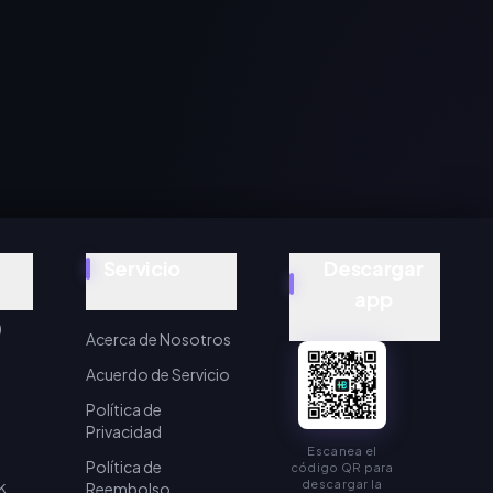
Servicio
Descargar
app
)
Acerca de Nosotros
Acuerdo de Servicio
Política de
Privacidad
Escanea el
Política de
código QR para
k
descargar la
Reembolso