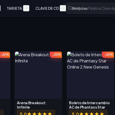
TARJETA
CLAVE DE CD
Noticias
-20%
-20%
-20%
Arena Breakout:
Boleto de Intercambio
Infinite
AC de Phantasy Star
Online 2 New Genesis
5.0
5.0