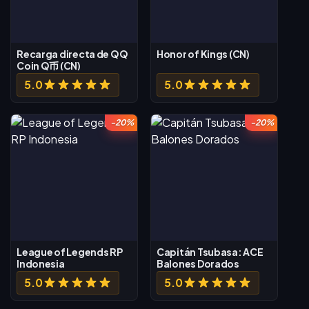
Recarga directa de QQ
Honor of Kings (CN)
Coin Q币 (CN)
5.0
5.0
-20%
-20%
League of Legends RP
Capitán Tsubasa: ACE
Indonesia
Balones Dorados
5.0
5.0