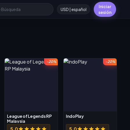
Iniciar
USD | español
sesión
-20%
-20%
League of Legends RP
IndoPlay
Malaysia
5.0
5.0