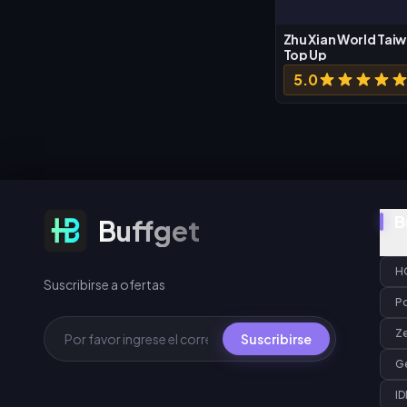
Zhu Xian World Tai
Top Up
5.0
Suscribirse a ofertas
B
Buffget
H
Suscribirse a ofertas
P
Z
Suscribirse
G
ID