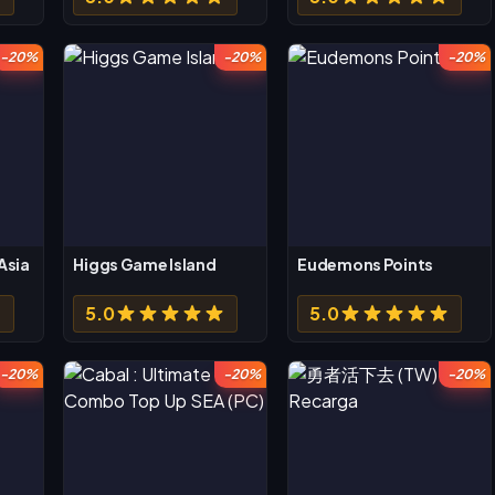
-20%
-20%
-20%
Asia
Higgs Game Island
Eudemons Points
5.0
5.0
-20%
-20%
-20%