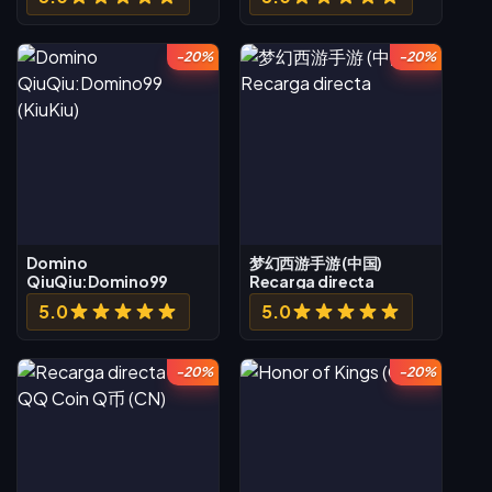
-20%
-20%
Domino
梦幻西游手游 (中国)
QiuQiu:Domino99
Recarga directa
(KiuKiu)
5.0
5.0
-20%
-20%