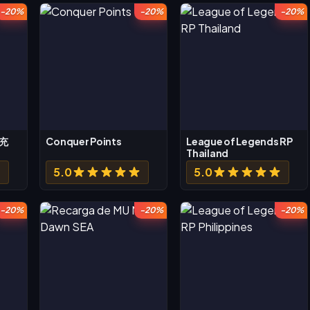
-20%
-20%
-20%
直充
Conquer Points
League of Legends RP
Thailand
5.0
5.0
-20%
-20%
-20%