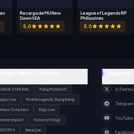
wan
Recarga de MU New
League of Legends RP
Dawn SEA
Philippines
5.0
5.0
uffget Ventas Calientes
Síguenos
X (Twitter
ONKAI: STAR RAIL
Pubg Mobile UC
oppo Live
Mobile Legends: Bang Bang
Telegram
enless Zone Zero
Bigo Live
YouTube
enshin Impact
Honor of Kings
ENTITY V
Xena Live
Faceboo