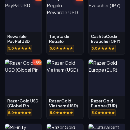
Rewarble
Tarjeta de
CashtoCode
PayPal USD
Regalo
Evoucher (JPY)
Rewarble USD
5.0
5.0
5.0
-10%
Razer Gold USD
Razer Gold
Razer Gold
(Global Pin
Vietnam (USD)
Europe (EUR)
5.0
5.0
5.0