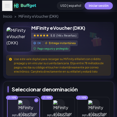
USD | español
Iniciar sesión
Inicio
>
MiFinity eVoucher (DKK)
MiFinity eVoucher (DKK)
5.0
(146+ Reseñas)
DK
Entrega instantánea
Pago seguro y protegido
Use este vale digital para recargar su MiFinity eWallet con crédito
prepago y sin vincular su cuenta bancaria. Elija entre 78 métodos de
pago y reciba su código eVoucher instantáneamente por correo
electrónico. Canjéelo directamente en su eWallet y estará listo
Seleccionar denominación
-10%
-10%
-10%
MiFinity eVoucher
MiFinity eVoucher
MiFinity eVoucher