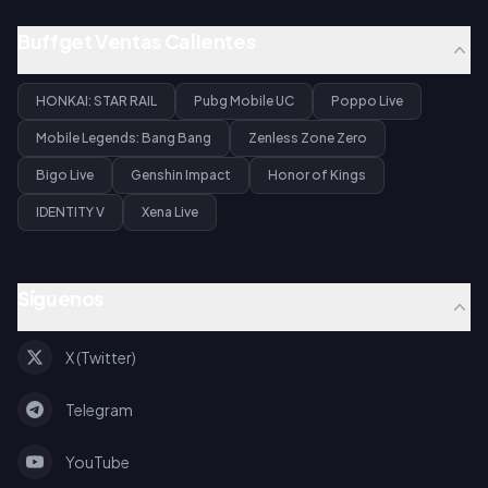
Buffget Ventas Calientes
HONKAI: STAR RAIL
Pubg Mobile UC
Poppo Live
Mobile Legends: Bang Bang
Zenless Zone Zero
Bigo Live
Genshin Impact
Honor of Kings
IDENTITY V
Xena Live
Síguenos
X (Twitter)
Telegram
YouTube