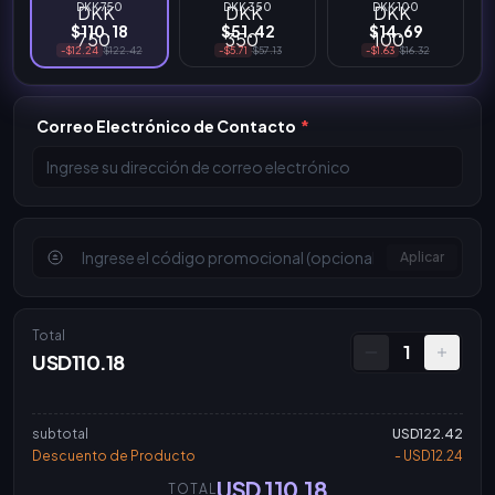
DKK 750
DKK 350
DKK 100
$110.18
$51.42
$14.69
-$12.24
$122.42
-$5.71
$57.13
-$1.63
$16.32
Correo Electrónico de Contacto
*
Aplicar
Total
1
USD110.18
subtotal
USD122.42
Descuento de Producto
- USD12.24
USD 110.18
TOTAL