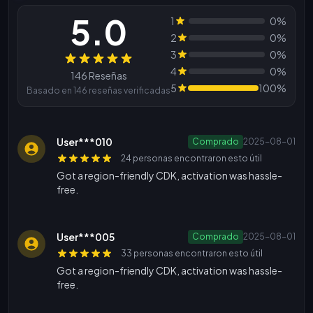
5.0
1
0%
2
0%
3
0%
Reseñas
4
0%
146 Reseñas
5
100%
Basado en 146 reseñas verificadas
User***010
Comprado
2025-08-01
24 personas encontraron esto útil
Got a region-friendly CDK, activation was hassle-
free.
User***005
Comprado
2025-08-01
33 personas encontraron esto útil
Got a region-friendly CDK, activation was hassle-
free.