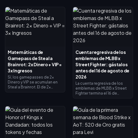
Matemáticas de
Cuenta regresiva de los
Gamepass de Steal a
emblemas de MLBB x
Brainrot: 2x Dinero + VIP =
Street Fighter: gástalos
3x Ingresos
antes del 16 de agosto de
2026
Sí, los gamepasses de 2x
Dinero y VIP se acumulan en
La cuenta regresiva de los
Steal a Brainrot. El de 2x
emblemas de MLBB x Street
Dinero duplica los ingresos
Fighter termina el 16 de
del recolector (×2), el VIP
agosto de 2026, fecha en la
añade ×1.5, y se multiplican
que concluyen la
entre sí para dar exactamente
colaboración de 45 días y su
3x de ingresos base, no 4x. El
tienda de intercambio de
de 2x Dinero cuesta 119
emblemas. Se espera que los
Robux, el VIP cuesta 499 (618
emblemas no utilizados
en total). Compra primero el
caduquen con el evento, así
de 2x Dinero y añade el VIP
que canjea todo ahora: los
cuando tus ingresos base lo
aspectos principales del