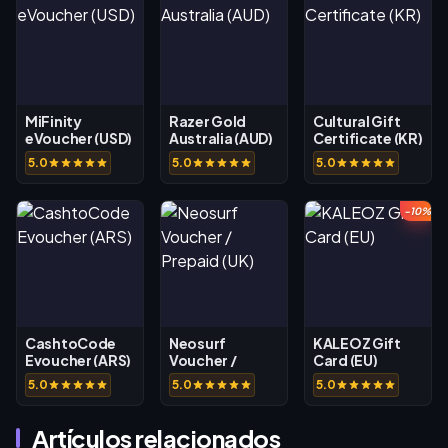
MiFinity
Razer Gold
Cultural Gift
eVoucher (USD)
Australia (AUD)
Certificate (KR)
5.0
5.0
5.0
-10%
CashtoCode
Neosurf
KALEOZ Gift
Evoucher (ARS)
Voucher /
Card (EU)
Prepaid (UK)
5.0
5.0
5.0
Artículos relacionados