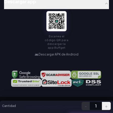
Descargar app
Escanea el
código QR para
descargar la
app Buffget
Descargar APK de Android
-
+
1
Cantidad
Copyright © KAMIAGEN LIMITED. All Rights Reserved.