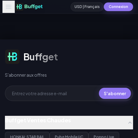
USD | Français
Connexion
S'abonner aux offres
Buffget
S'abonner aux offres
S'abonner
Buffget Ventes Chaudes
HONKAI: STAR RAIL
Pubg Mobile UC
Poppo Live