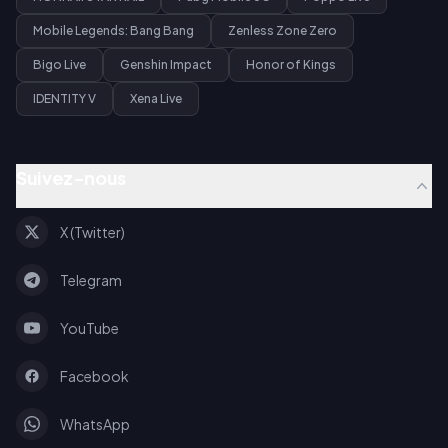
Mobile Legends: Bang Bang
Zenless Zone Zero
Bigo Live
Genshin Impact
Honor of Kings
IDENTITY V
Xena Live
Suivez-nous
X (Twitter)
Telegram
YouTube
Facebook
WhatsApp