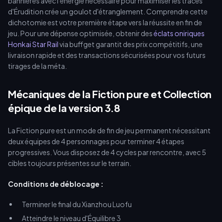
bannières avec l'énergie nécessaire pour maximiser les traces
de Stellaires.
d'Érudition crée un goulot d'étranglement. Comprendre cette
dichotomie est votre première étape vers la réussite en fin de
jeu. Pour une dépense optimisée, obtenir des
éclats oniriques
Honkai Star Rail
via buffget garantit des prix compétitifs, une
livraison rapide et des transactions sécurisées pour vos futurs
tirages de la méta.
Mécaniques de la Fiction pure et Collection
épique de la version 3.8
La Fiction pure est un mode de fin de jeu permanent nécessitant
deux équipes de 4 personnages pour terminer 4 étapes
progressives. Vous disposez de 4 cycles par rencontre, avec 5
cibles toujours présentes sur le terrain.
Conditions de déblocage :
Terminer le final du Xianzhou Luofu
Atteindre le niveau d'Équilibre 3