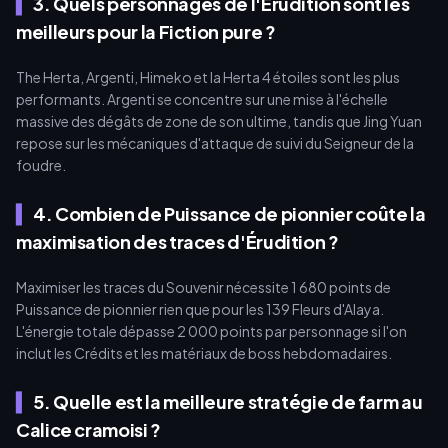
3. Quels personnages de l'Érudition sont les
meilleurs pour la Fiction pure ?
The Herta, Argenti, Himeko et la Herta 4 étoiles sont les plus
performants. Argenti se concentre sur une mise à l'échelle
massive des dégâts de zone de son ultime, tandis que Jing Yuan
repose sur les mécaniques d'attaque de suivi du Seigneur de la
foudre.
4. Combien de Puissance de pionnier coûte la
maximisation des traces d'Érudition ?
Maximiser les traces du Souvenir nécessite 1 680 points de
Puissance de pionnier rien que pour les 139 Fleurs d'Alaya.
L'énergie totale dépasse 2 000 points par personnage si l'on
inclut les Crédits et les matériaux de boss hebdomadaires.
5. Quelle est la meilleure stratégie de farm au
Calice cramoisi ?