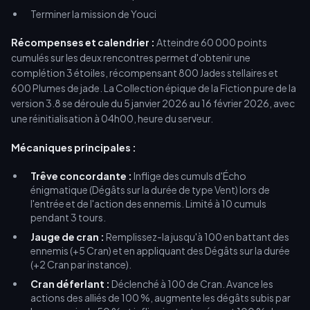
Terminer la mission de Youci
Récompenses et calendrier :
Atteindre 60 000 points
cumulés sur les deux rencontres permet d'obtenir une
complétion 3 étoiles, récompensant 800 Jades stellaires et
600 Plumes de jade. La Collection épique de la Fiction pure de la
version 3.8 se déroule du 5 janvier 2026 au 16 février 2026, avec
une réinitialisation à 04h00, heure du serveur.
Mécaniques principales :
Trêve concordante :
Inflige des cumuls d'Écho
énigmatique (Dégâts sur la durée de type Vent) lors de
l'entrée et de l'action des ennemis. Limité à 10 cumuls
pendant 3 tours.
Jauge de cran :
Remplissez-la jusqu'à 100 en battant des
ennemis (+5 Cran) et en appliquant des Dégâts sur la durée
(+2 Cran par instance).
Cran déferlant :
Déclenché à 100 de Cran. Avance les
actions des alliés de 100 %, augmente les dégâts subis par