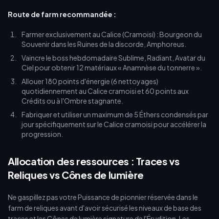
Route de farm recommandée :
Farmer exclusivement au Calice (Cramoisi) : Bourgeon du
Souvenir dans les Ruines de la discorde, Amphoreus.
Vaincre le boss hebdomadaire Sublime, Radiant, Avatar du
Ciel pour obtenir 12 matériaux « Anamnèse du tonnerre ».
Allouer 180 points d'énergie (6 nettoyages)
quotidiennement au Calice cramoisi et 60 points aux
Crédits ou à l'Ombre stagnante.
Fabriquer et utiliser un maximum de 5 Éthers condensés par
jour spécifiquement sur le Calice cramoisi pour accélérer la
progression.
Allocation des ressources : Traces vs
Reliques vs Cônes de lumière
Ne gaspillez pas votre Puissance de pionnier réservée dans le
farm de reliques avant d'avoir sécurisé les niveaux de base des
traces et les Cônes de lumière signature de l'Érudition. Les