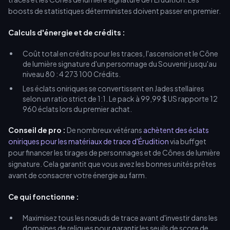
boosts de statistiques déterministes doivent passer en premier.
Calculs d'énergie et de crédits :
Coût total en crédits pour les traces, l'ascension et le Cône
de lumière signature d'un personnage du Souvenir jusqu'au
niveau 80 : 4 273 100 Crédits.
Les éclats oniriques se convertissent en Jades stellaires
selon un ratio strict de 1:1. Le pack à 99,99 $ US rapporte 12
960 éclats lors du premier achat.
Conseil de pro :
De nombreux vétérans
achètent des éclats
oniriques pour les matériaux de trace d'Érudition
via buffget
pour financer les tirages de personnages et de Cônes de lumière
signature. Cela garantit que vous avez les bonnes unités prêtes
avant de consacrer votre énergie au farm.
Ce qui fonctionne :
Maximisez tous les nœuds de trace avant d'investir dans les
domaines de reliques pour garantir les seuils de score de