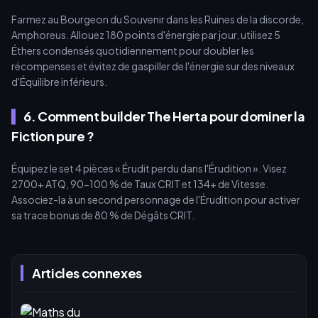
Farmez au Bourgeon du Souvenir dans les Ruines de la discorde,
Amphoreus. Allouez 180 points d'énergie par jour, utilisez 5
Éthers condensés quotidiennement pour doubler les
récompenses et évitez de gaspiller de l'énergie sur des niveaux
d'Équilibre inférieurs.
6. Comment builder The Herta pour dominer la
Fiction pure ?
Équipez le set 4 pièces « Érudit perdu dans l'Érudition ». Visez
2700+ ATQ, 90-100 % de Taux CRIT et 134+ de Vitesse.
Associez-la à un second personnage de l'Érudition pour activer
sa trace bonus de 80 % de Dégâts CRIT.
Articles connexes