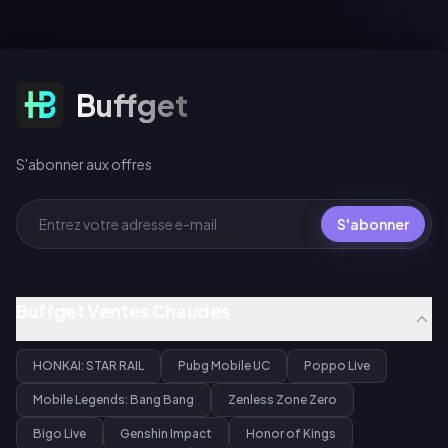
S'abonner aux offres
Buffget
S'abonner aux offres
S'abonner
Buffget Ventes Chaudes
HONKAI: STAR RAIL
Pubg Mobile UC
Poppo Live
Mobile Legends: Bang Bang
Zenless Zone Zero
Bigo Live
Genshin Impact
Honor of Kings