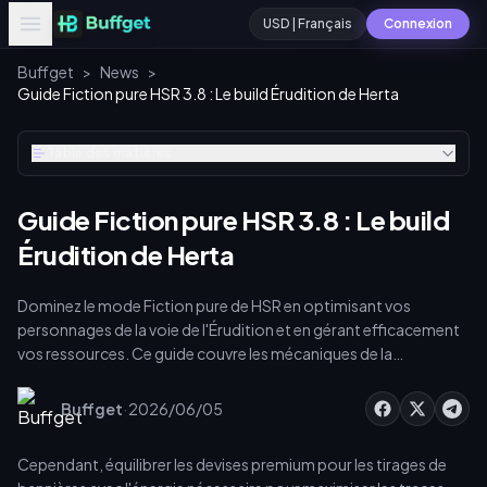
USD | Français
Connexion
Buffget
>
News
>
Guide Fiction pure HSR 3.8 : Le build Érudition de Herta
Table des matières
Guide Fiction pure HSR 3.8 : Le build
Érudition de Herta
Dominez le mode Fiction pure de HSR en optimisant vos
personnages de la voie de l'Érudition et en gérant efficacement
vos ressources. Ce guide couvre les mécaniques de la
Collection épique de la version 3.8, les builds de Herta, les
itinéraires de farm des traces de Souvenir et le calcul de l'énergie.
·
Buffget
2026/06/05
Vous apprendrez à équilibrer vos dépenses de monnaie premium
pour les bannières tout en maximisant les matériaux de traces,
Cependant, équilibrer les devises premium pour les tirages de
afin de garantir des victoires 3 étoiles et d'obtenir un maximum