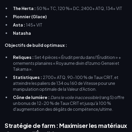
The Herta :
50 %+ TC, 120 %+ DC, 2400+ ATQ, 134+ VIT
Pionnier (Glace)
Asta :
145+ VIT
Natasha
Objectifs de build optimaux :
Reliques :
Set 4 pièces « Érudit perdu dans l'Érudition » +
ornements planaires « Royaume divin d'Izumo Gensei et
Takama ».
Statistiques :
2700+ ATQ, 90-100 % de Taux CRIT, et
atteindre les paliers de 134 ou 160 de Vitesse pour une
manipulation optimale de la Valeur d'Action.
Cône de lumière :
Dans le voile inaccessible
(rang S) offre
un bonus de 12-20 % de Taux CRIT et jusqu'à 100 %
d'augmentation des dégâts de compétence/ultime.
Stratégie de farm : Maximiser les matériaux