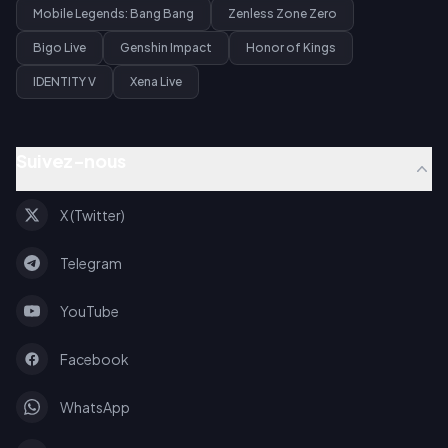
Mobile Legends: Bang Bang
Zenless Zone Zero
Bigo Live
Genshin Impact
Honor of Kings
IDENTITY V
Xena Live
Suivez-nous
X (Twitter)
Telegram
YouTube
Facebook
WhatsApp