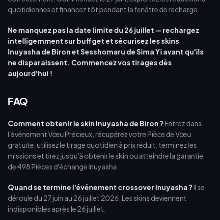
quotidiennes et financez tôt pendant la fenêtre de recharge.
Ne manquez pas la date limite du 26 juillet — rechargez
intelligemment sur buffget et sécurisez les skins
Inuyasha de Biron et Sesshomaru de Sima Yi avant qu'ils
ne disparaissent. Commencez vos tirages dès
aujourd'hui !
FAQ
Comment obtenir le skin Inuyasha de Biron ?
Entrez dans
l'événement Vœu Précieux, récupérez votre Pièce de Vœu
gratuite, utilisez le tirage quotidien à prix réduit, terminez les
missions et tirez jusqu'à obtenir le skin ou atteindre la garantie
de 498 Pièces d'échange Inuyasha.
Quand se termine l'événement crossover Inuyasha ?
Il se
déroule du 27 juin au 26 juillet 2026. Les skins deviennent
indisponibles après le 26 juillet.