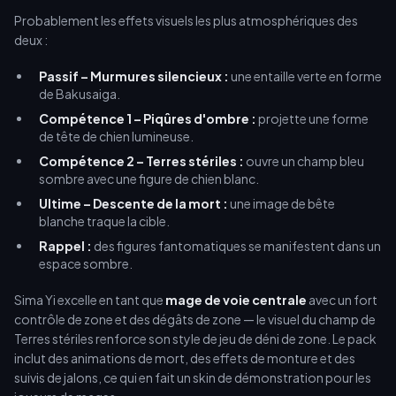
Probablement les effets visuels les plus atmosphériques des
deux :
Passif – Murmures silencieux :
une entaille verte en forme
de Bakusaiga.
Compétence 1 – Piqûres d'ombre :
projette une forme
de tête de chien lumineuse.
Compétence 2 – Terres stériles :
ouvre un champ bleu
sombre avec une figure de chien blanc.
Ultime – Descente de la mort :
une image de bête
blanche traque la cible.
Rappel :
des figures fantomatiques se manifestent dans un
espace sombre.
Sima Yi excelle en tant que
mage de voie centrale
avec un fort
contrôle de zone et des dégâts de zone — le visuel du champ de
Terres stériles renforce son style de jeu de déni de zone. Le pack
inclut des animations de mort, des effets de monture et des
suivis de jalons, ce qui en fait un skin de démonstration pour les