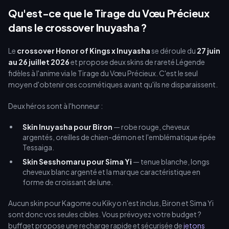
skin. Ces deux skins sont exclusifs au serveur international et
Qu'est-ce que le Tirage du Vœu Précieux
disparaîtront définitivement après le 26 juillet.
dans le crossover Inuyasha ?
Le
crossover Honor of Kings x Inuyasha
se déroule du
27 juin
au 26 juillet 2026
et propose deux skins de rareté Légende
fidèles à l'anime via le Tirage du Vœu Précieux. C'est le seul
moyen d'obtenir ces cosmétiques avant qu'ils ne disparaissent.
Deux héros sont à l'honneur :
Skin Inuyasha pour Biron
— robe rouge, cheveux
argentés, oreilles de chien-démon et l'emblématique épée
Tessaiga.
Skin Sesshomaru pour Sima Yi
— tenue blanche, longs
cheveux blanc argenté et la marque caractéristique en
forme de croissant de lune.
Aucun skin pour Kagome ou Kikyo n'est inclus, Biron et Sima Yi
sont donc vos seules cibles. Vous prévoyez votre budget ?
buffget propose une recharge rapide et sécurisée de
jetons