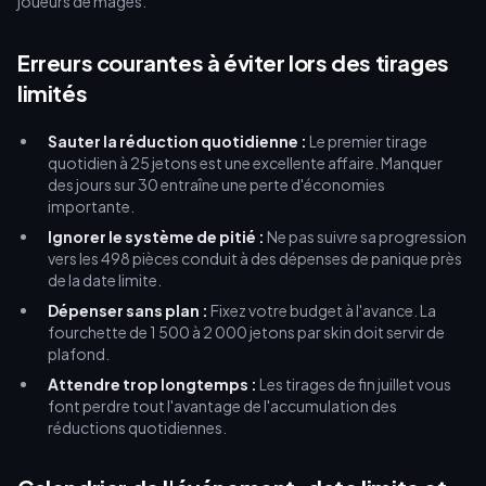
joueurs de mages.
Erreurs courantes à éviter lors des tirages
limités
Sauter la réduction quotidienne :
Le premier tirage
quotidien à 25 jetons est une excellente affaire. Manquer
des jours sur 30 entraîne une perte d'économies
importante.
Ignorer le système de pitié :
Ne pas suivre sa progression
vers les 498 pièces conduit à des dépenses de panique près
de la date limite.
Dépenser sans plan :
Fixez votre budget à l'avance. La
fourchette de 1 500 à 2 000 jetons par skin doit servir de
plafond.
Attendre trop longtemps :
Les tirages de fin juillet vous
font perdre tout l'avantage de l'accumulation des
réductions quotidiennes.