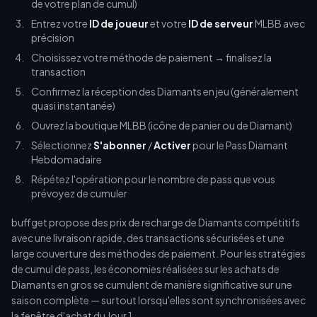
de votre plan de cumul)
Entrez votre
ID de joueur
et votre
ID de serveur
MLBB avec
précision
Choisissez votre méthode de paiement → finalisez la
transaction
Confirmez la réception des Diamants en jeu (généralement
quasi instantanée)
Ouvrez la boutique MLBB (icône de panier ou de Diamant)
Sélectionnez
S'abonner
/
Activer
pour le Pass Diamant
Hebdomadaire
Répétez l'opération pour le nombre de pass que vous
prévoyez de cumuler
buffget propose des prix de recharge de Diamants compétitifs
avec une livraison rapide, des transactions sécurisées et une
large couverture des méthodes de paiement. Pour les stratégies
de cumul de pass, les économies réalisées sur les achats de
Diamants en gros se cumulent de manière significative sur une
saison complète — surtout lorsqu'elles sont synchronisées avec
la fenêtre d'achat du Jour 1.