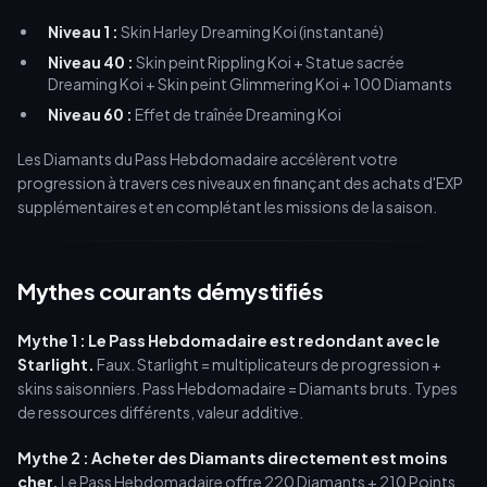
Niveau 1 :
Skin Harley Dreaming Koi (instantané)
Niveau 40 :
Skin peint Rippling Koi + Statue sacrée
Dreaming Koi + Skin peint Glimmering Koi + 100 Diamants
Niveau 60 :
Effet de traînée Dreaming Koi
Les Diamants du Pass Hebdomadaire accélèrent votre
progression à travers ces niveaux en finançant des achats d'EXP
supplémentaires et en complétant les missions de la saison.
Mythes courants démystifiés
Mythe 1 : Le Pass Hebdomadaire est redondant avec le
Starlight.
Faux. Starlight = multiplicateurs de progression +
skins saisonniers. Pass Hebdomadaire = Diamants bruts. Types
de ressources différents, valeur additive.
Mythe 2 : Acheter des Diamants directement est moins
cher.
Le Pass Hebdomadaire offre 220 Diamants + 210 Points