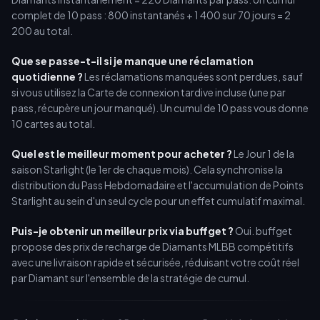
complet de 10 pass : 800 instantanés + 1 400 sur 70 jours = 2
200 au total.
Que se passe-t-il si je manque une réclamation
quotidienne ?
Les réclamations manquées sont perdues, sauf
si vous utilisez la Carte de connexion tardive incluse (une par
pass, récupère un jour manqué). Un cumul de 10 pass vous donne
10 cartes au total.
Quel est le meilleur moment pour acheter ?
Le Jour 1 de la
saison Starlight (le 1er de chaque mois). Cela synchronise la
distribution du Pass Hebdomadaire et l'accumulation de Points
Starlight au sein d'un seul cycle pour un effet cumulatif maximal.
Puis-je obtenir un meilleur prix via buffget ?
Oui. buffget
propose des prix de recharge de Diamants MLBB compétitifs
avec une livraison rapide et sécurisée, réduisant votre coût réel
par Diamant sur l'ensemble de la stratégie de cumul.