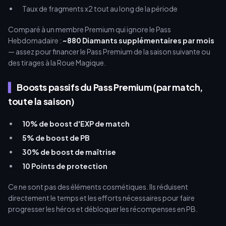
Taux de fragments x2 tout au long de la période
Comparé à un membre Premium qui ignore le Pass
Hebdomadaire :
~880 Diamants supplémentaires par mois
— assez pour financer le Pass Premium de la saison suivante ou
des tirages à la Roue Magique.
Boosts passifs du Pass Premium (par match,
toute la saison)
10% de boost d'EXP de match
5% de boost de PB
30% de boost de maîtrise
10 Points de protection
Ce ne sont pas des éléments cosmétiques. Ils réduisent
directement le temps et les efforts nécessaires pour faire
progresser les héros et débloquer les récompenses en PB.