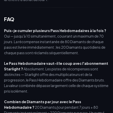
FAQ
Puis-je cumuler plusieurs Pass Hebdomadaires à la fois ?
Oui — jusqu'à 10 simultanément, couvrant un maximum de 70
jours. La récompense instantanée de 80 Diamants de chaque
pass est livrée immédiatement ; les 20 Diamants quotidiens de
chaque pass sont réclamés séquentiellement.
Le Pass Hebdomadaire vaut-il le coup avec l'abonnement
Starlight ?
Absolument. Les pistes de récompenses sont
distinctes — Starlight offre des multiplicateurs et de la
progression, le Pass Hebdomadaire offre des Diamants bruts.
La valeur combinée dépasse largement celle de chaque système
pris isolément.
Combien de Diamants par jour avec le Pass
Hebdomadaire ?
20 Diamants/jour pendant 7 jours + 80
Diamants instantanément = 220 Diamants par pass. Un cumul