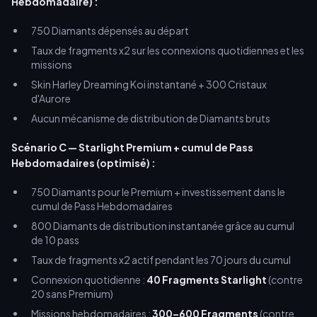
Hebdomadaire) :
750 Diamants dépensés au départ
Taux de fragments x2 sur les connexions quotidiennes et les
missions
Skin Harley Dreaming Koi instantané + 300 Cristaux
d'Aurore
Aucun mécanisme de distribution de Diamants bruts
Scénario C — Starlight Premium + cumul de Pass
Hebdomadaires (optimisé) :
750 Diamants pour le Premium + investissement dans le
cumul de Pass Hebdomadaires
800 Diamants de distribution instantanée grâce au cumul
de 10 pass
Taux de fragments x2 actif pendant les 70 jours du cumul
Connexion quotidienne :
40 Fragments Starlight
(contre
20 sans Premium)
Missions hebdomadaires :
300–600 Fragments
(contre