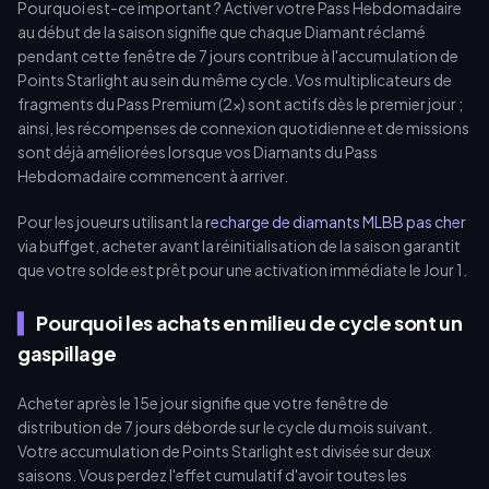
Pourquoi est-ce important ? Activer votre Pass Hebdomadaire
au début de la saison signifie que chaque Diamant réclamé
pendant cette fenêtre de 7 jours contribue à l'accumulation de
Points Starlight au sein du même cycle. Vos multiplicateurs de
fragments du Pass Premium (2x) sont actifs dès le premier jour ;
ainsi, les récompenses de connexion quotidienne et de missions
sont déjà améliorées lorsque vos Diamants du Pass
Hebdomadaire commencent à arriver.
Pour les joueurs utilisant la
recharge de diamants MLBB pas cher
via buffget, acheter avant la réinitialisation de la saison garantit
que votre solde est prêt pour une activation immédiate le Jour 1.
Pourquoi les achats en milieu de cycle sont un
gaspillage
Acheter après le 15e jour signifie que votre fenêtre de
distribution de 7 jours déborde sur le cycle du mois suivant.
Votre accumulation de Points Starlight est divisée sur deux
saisons. Vous perdez l'effet cumulatif d'avoir toutes les