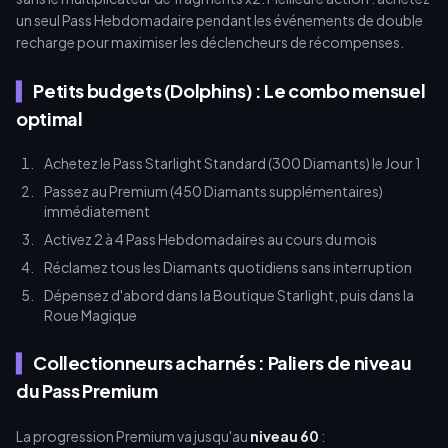
un seul Pass Hebdomadaire pendant les événements de double
recharge pour maximiser les déclencheurs de récompenses.
Petits budgets (Dolphins) : Le combo mensuel
optimal
Achetez le Pass Starlight Standard (300 Diamants) le Jour 1
Passez au Premium (450 Diamants supplémentaires)
immédiatement
Activez 2 à 4 Pass Hebdomadaires au cours du mois
Réclamez tous les Diamants quotidiens sans interruption
Dépensez d'abord dans la Boutique Starlight, puis dans la
Roue Magique
Collectionneurs acharnés : Paliers de niveau
du Pass Premium
La progression Premium va jusqu'au
niveau 60
: