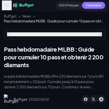
USD | Français
Connexion
Buffget
>
News
>
Pass hebdomadaire MLBB : Guide pour cumuler 10 pass et obtenir 2 200 diamants
Table des matières
Pass hebdomadaire MLBB : Guide
pour cumuler 10 pass et obtenir 2 200
diamants
Le pass hebdomadaire MLBB offre 220 diamants sur 7 jours (80
instantanément + 20/jour). Cumulez jusqu'à 10 pass pour
obtenir 2 200 diamants sur 70 jours. Combinez-le avec
l'abonnement Starlight — acheté le 1er jour de chaque cycle —
pour débloquer des taux de fragments cumulés, des points
·
Buffget
2026/04/10
Starlight et des objets bonus. Voici le calcul exact, le timing et la
stratégie de dépense.