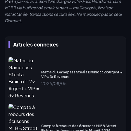
Prêt à passer à l'action ? Rechargez votre Pass Hebdomadaire
MLBB via buffget dès maintenant — meilleur prix, livraison
instantanée, transactions sécurisées. Ne manquez pas un seul
Diamant.
Articles connexes
Maths du Gamepass Steal a Brainrot : 2x Argent +
VIP = 3x Revenus
2026/08/05
Compte à rebours des écussons MLBB Street
Fighter : à dépenser avant le 16 août 2026