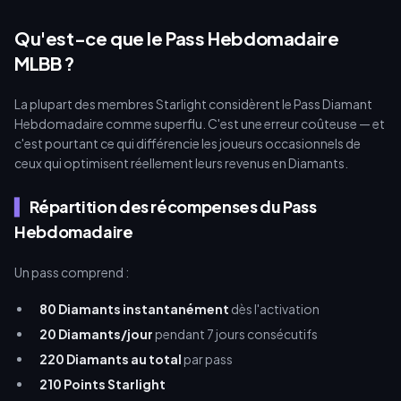
Qu'est-ce que le Pass Hebdomadaire
MLBB ?
La plupart des membres Starlight considèrent le Pass Diamant
Hebdomadaire comme superflu. C'est une erreur coûteuse — et
c'est pourtant ce qui différencie les joueurs occasionnels de
ceux qui optimisent réellement leurs revenus en Diamants.
Répartition des récompenses du Pass
Hebdomadaire
Un pass comprend :
80 Diamants instantanément
dès l'activation
20 Diamants/jour
pendant 7 jours consécutifs
220 Diamants au total
par pass
210 Points Starlight