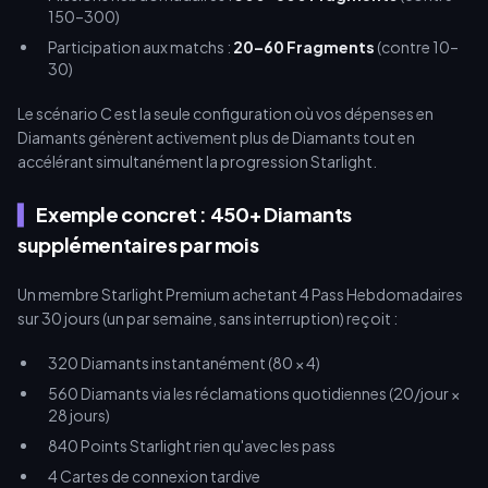
150–300)
Participation aux matchs :
20–60 Fragments
(contre 10–
30)
Le scénario C est la seule configuration où vos dépenses en
Diamants génèrent activement plus de Diamants tout en
accélérant simultanément la progression Starlight.
Exemple concret : 450+ Diamants
supplémentaires par mois
Un membre Starlight Premium achetant 4 Pass Hebdomadaires
sur 30 jours (un par semaine, sans interruption) reçoit :
320 Diamants instantanément (80 × 4)
560 Diamants via les réclamations quotidiennes (20/jour ×
28 jours)
840 Points Starlight rien qu'avec les pass
4 Cartes de connexion tardive