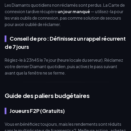
Les Diamants quotidiens non réclamés sont perdus. La Carte de
connexion tardive récupère
un jour manqué
— utilisez-la pour
les vrais oublis de connexion, pas comme solution de secours
pour avoir oublié de réclamer.
Conseil de pro : Définissez un rappel récurrent
de 7 jours
Réglez-le à 23h45 le 7e jour (heure locale du serveur). Réclamez
votre dernier Diamant quotidien, puis activez le pass suivant
avant que la fenêtre ne se ferme.
Guide des paliers budgétaires
Joueurs F2P (Gratuits)
Vous en bénéficiez toujours, mais les rendements sont réduits
sans le multiplicateur de fragments x2. Meilleure action : achetez