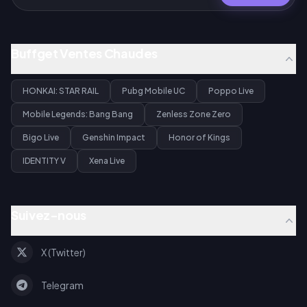
Buffget Ventes Chaudes
HONKAI: STAR RAIL
Pubg Mobile UC
Poppo Live
Mobile Legends: Bang Bang
Zenless Zone Zero
Bigo Live
Genshin Impact
Honor of Kings
IDENTITY V
Xena Live
Suivez-nous
X (Twitter)
Telegram