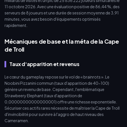
milliards de visites et un pic de 25 836 222 joueurs simultanés le
contourner l'aggro des Cameramen et de maximiser vos
11 octobre 2026. Avec une évaluation positive de 86,44 %, des
multiplicateurs.
serveurs de 8 joueurs et une durée de session moyenne de 3,91
minutes, vous avez besoin d'équipements optimisés
rapidement.
Mécaniques de base et la méta de la Cape
de Troll
Taux d'apparition et revenus
Le cœur du gameplay repose sur le vol de « brainrots ». Le
Noobini Pizzanini commun (taux d'apparition de 40-100)
génère un revenu de base. Cependant, l'emblématique
Strawbeery Elephant (taux d'apparition de
0,00000000000000001) offre une richesse exponentielle.
Sécuriser ces actifs rares nécessite de maîtriser la Cape de Troll
d'invincibilité pour survivre à l'aggro de haut niveau des
Cameramen.