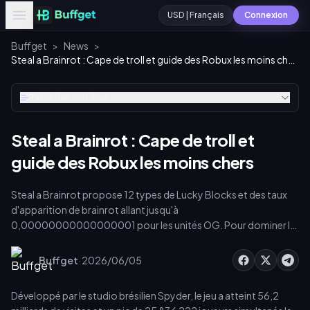
USD | Français
Connexion
Buffget
>
News
>
Steal a Brainrot : Cape de troll et guide des Robux les moins chers
Table des matières
Steal a Brainrot : Cape de troll et
guide des Robux les moins chers
Steal a Brainrot propose 12 types de Lucky Blocks et des taux
d'apparition de brainrot allant jusqu'à
0,00000000000000001 pour les unités OG. Pour dominer la
méta du mod Skibidi et obtenir la cape de troll d'invincibilité,
vous avez besoin d'une monnaie sécurisée. Ce guide couvre les
·
Buffget
2026/06/05
mesures exactes des i-frames, le trolling en JcJ et la [livraison de
robux la moins chère pour steal a brainrot]
Développé par le studio brésilien Spyder, le jeu a atteint 56,2
(https://buffget.com/goods/roblox-gift-card-us) afin de