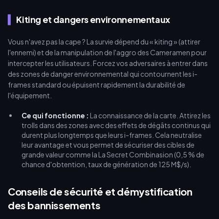
Kiting et dangers environnementaux
Vous n'avez pas la cape ? La survie dépend du « kiting » (attirer
l'ennemi) et de la manipulation de l'aggro des Cameramen pour
intercepter les utilisateurs. Forcez vos adversaires à entrer dans
des zones de danger environnemental qui contournent les i-
frames standard ou épuisent rapidement la durabilité de
l'équipement.
Ce qui fonctionne :
La connaissance de la carte. Attirez les
trolls dans des zones avec des effets de dégâts continus qui
durent plus longtemps que leurs i-frames. Cela neutralise
leur avantage et vous permet de sécuriser des cibles de
grande valeur comme la La Secret Combinasion (0,5 % de
chance d'obtention, taux de génération de 125 M$/s).
Conseils de sécurité et démystification
des bannissements