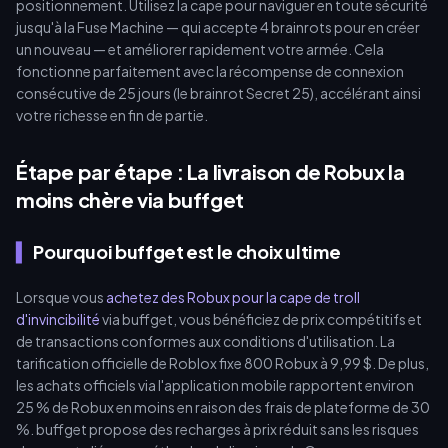
positionnement. Utilisez la cape pour naviguer en toute sécurité
jusqu'à la Fuse Machine — qui accepte 4 brainrots pour en créer
un nouveau — et améliorer rapidement votre armée. Cela
fonctionne parfaitement avec la récompense de connexion
consécutive de 25 jours (le brainrot Secret 25), accélérant ainsi
votre richesse en fin de partie.
Étape par étape : La livraison de Robux la
moins chère via buffget
Pourquoi buffget est le choix ultime
Lorsque vous
achetez des Robux pour la cape de troll
d'invincibilité
via buffget, vous bénéficiez de prix compétitifs et
de transactions conformes aux conditions d'utilisation. La
tarification officielle de Roblox fixe 800 Robux à 9,99 $. De plus,
les achats officiels via l'application mobile rapportent environ
25 % de Robux en moins en raison des frais de plateforme de 30
%. buffget propose des recharges à prix réduit sans les risques