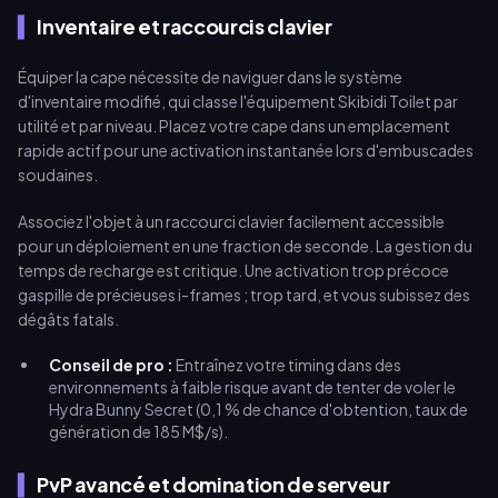
Inventaire et raccourcis clavier
Équiper la cape nécessite de naviguer dans le système
d'inventaire modifié, qui classe l'équipement Skibidi Toilet par
utilité et par niveau. Placez votre cape dans un emplacement
rapide actif pour une activation instantanée lors d'embuscades
soudaines.
Associez l'objet à un raccourci clavier facilement accessible
pour un déploiement en une fraction de seconde. La gestion du
temps de recharge est critique. Une activation trop précoce
gaspille de précieuses i-frames ; trop tard, et vous subissez des
dégâts fatals.
Conseil de pro :
Entraînez votre timing dans des
environnements à faible risque avant de tenter de voler le
Hydra Bunny Secret (0,1 % de chance d'obtention, taux de
génération de 185 M$/s).
PvP avancé et domination de serveur