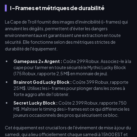
I-Frames et métriques de durabilité
La Cape de Troll fournit des images d'invincibilité (i-frames) qui
annulent les dégâts, permettent d'éviter les dangers
environnementaux et garantissent une extraction en toute
sécurité. Elle fonctionne selon des métriques strictes de
durabilité de l'équipement.
Gamepass 2x Argent :
Coûte 299 Robux. Associez-le à la
cape pour farmer en toute sécurité le Mythic Lucky Block
(175 Robux, rapporte 2,5 M$ en monnaie de jeu).
Brainrot God Lucky Block :
Coûte 399 Robux, rapporte
25 M$. Utilisez les i-frames pour plonger dans les zones à
forte aggro afin de l'obtenir.
Secret Lucky Block :
Coûte 2 399 Robux, rapporte 750
M$. Maîtriser le timing des i-frames est ce qui différencie les
joueurs occasionnels des pros qui sécurisent ce bloc.
Cet équipement est crucial lors de l'événement de mise à jour du
samedi, qui a lieu officiellement chaque samedi à 15h00 EST et