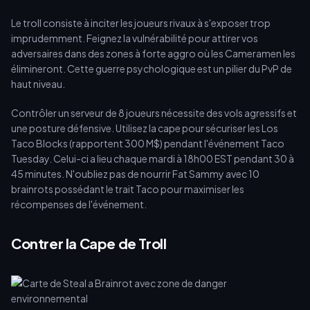
Le troll consiste à inciter les joueurs rivaux à s'exposer trop
imprudemment. Feignez la vulnérabilité pour attirer vos
adversaires dans des zones à forte aggro où les Cameramen les
élimineront. Cette guerre psychologique est un pilier du PvP de
haut niveau.
Contrôler un serveur de 8 joueurs nécessite des vols agressifs et
une posture défensive. Utilisez la cape pour sécuriser les Los
Taco Blocks (rapportent 300 M$) pendant l'événement Taco
Tuesday. Celui-ci a lieu chaque mardi à 18h00 EST pendant 30 à
45 minutes. N'oubliez pas de nourrir Fat Sammy avec 10
brainrots possédant le trait Taco pour maximiser les
récompenses de l'événement.
Contrer la Cape de Troll