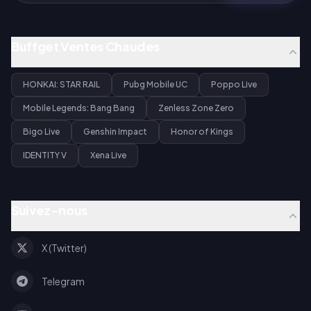
Buffget Ventes Chaudes
HONKAI: STAR RAIL
Pubg Mobile UC
Poppo Live
Mobile Legends: Bang Bang
Zenless Zone Zero
Bigo Live
Genshin Impact
Honor of Kings
IDENTITY V
Xena Live
Suivez-nous
X (Twitter)
Telegram