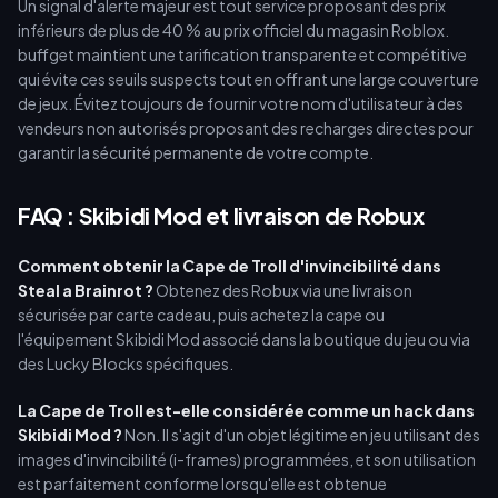
Un signal d'alerte majeur est tout service proposant des prix
inférieurs de plus de 40 % au prix officiel du magasin Roblox.
buffget maintient une tarification transparente et compétitive
qui évite ces seuils suspects tout en offrant une large couverture
de jeux. Évitez toujours de fournir votre nom d'utilisateur à des
vendeurs non autorisés proposant des recharges directes pour
garantir la sécurité permanente de votre compte.
FAQ : Skibidi Mod et livraison de Robux
Comment obtenir la Cape de Troll d'invincibilité dans
Steal a Brainrot ?
Obtenez des Robux via une livraison
sécurisée par carte cadeau, puis achetez la cape ou
l'équipement Skibidi Mod associé dans la boutique du jeu ou via
des Lucky Blocks spécifiques.
La Cape de Troll est-elle considérée comme un hack dans
Skibidi Mod ?
Non. Il s'agit d'un objet légitime en jeu utilisant des
images d'invincibilité (i-frames) programmées, et son utilisation
est parfaitement conforme lorsqu'elle est obtenue