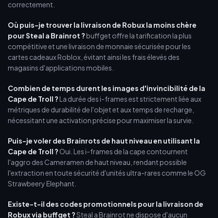
correctement.
Où puis-je trouver la livraison de Robux la moins chère
pour Steal a Brainrot ?
buffget offre la tarification la plus
compétitive et une livraison de monnaie sécurisée pour les
cartes cadeaux Roblox, évitant ainsi les frais élevés des
magasins d'applications mobiles.
Combien de temps durent les images d'invincibilité de la
Cape de Troll ?
La durée des i-frames est strictement liée aux
métriques de durabilité de l'objet et aux temps de recharge,
nécessitant une activation précise pour maximiser la survie.
Puis-je voler des Brainrots de haut niveau en utilisant la
Cape de Troll ?
Oui. Les i-frames de la cape contournent
l'aggro des Cameramen de haut niveau, rendant possible
l'extraction en toute sécurité d'unités ultra-rares comme le OG
Strawbeery Elephant.
Existe-t-il des codes promotionnels pour la livraison de
Robux via buffget ?
Steal a Brainrot ne dispose d'aucun