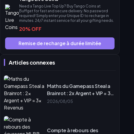
Need a Tango Live Top Up? Buy Tango Coins at
Buffget for fast and secure delivery. No password
required! Simply enter your Unique ID to recharge in
minutes. 24/7 instant service for all your gifting needs.
20% OFF
Remise de recharge à durée limitée
Articles connexes
Maths du Gamepass Steal a
Brainrot : 2x Argent + VIP = 3x
Revenus
2026/08/05
Compte à rebours des