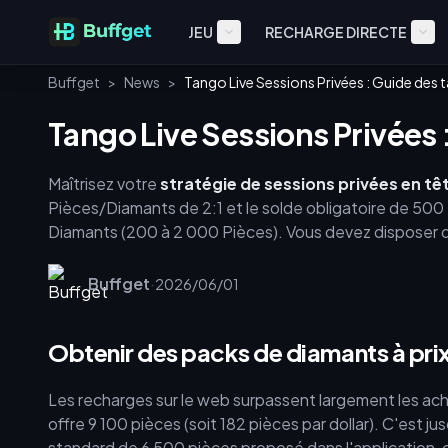
JEU
RECHARGE DIRECTE
Buffget
>
News
>
Tango Live Sessions Privées : Guide des
Tango Live Sessions Privées 
Maîtrisez votre
stratégie de sessions privées en tê
Pièces/Diamants de 2:1 et le solde obligatoire de 500 
Diamants (200 à 2 000 Pièces). Vous devez disposer 
lancer une discussion. Optimisez votre budget en utili
pièces en plus, profitez des abonnements de fans pour
Buffget
·
2026/06/01
sessions pour maximiser l'ASMR personnalisé sans vous 
Obtenir des packs de diamants à prix
Les recharges sur le web surpassent largement les acha
offre 9 100 pièces (soit 182 pièces par dollar). C'est 
standard de 6 500 pièces proposé dans l'application, c