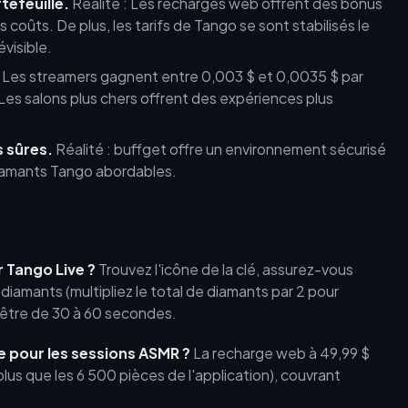
tefeuille.
Réalité : Les recharges web offrent des bonus
coûts. De plus, les tarifs de Tango se sont stabilisés le
visible.
: Les streamers gagnent entre 0,003 $ et 0,0035 $ par
 Les salons plus chers offrent des expériences plus
s sûres.
Réalité : buffget offre un environnement sécurisé
 diamants Tango abordables.
 Tango Live ?
Trouvez l'icône de la clé, assurez-vous
 diamants (multipliez le total de diamants par 2 pour
nêtre de 30 à 60 secondes.
e pour les sessions ASMR ?
La recharge web à 49,99 $
plus que les 6 500 pièces de l'application), couvrant