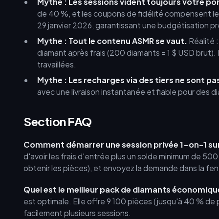
Mythe : Les sessions vident toujours votre por
de 40 %, et les coupons de fidélité compensent les 
29 janvier 2026, garantissant une budgétisation pré
Mythe : Tout le contenu ASMR se vaut.
Réalité 
diamant après frais (200 diamants = 1 $ USD brut).
travaillées.
Mythe : Les recharges via des tiers ne sont pa
avec une livraison instantanée et fiable pour des
Section FAQ
Comment démarrer une session privée 1-on-1 sur
d'avoir les frais d'entrée plus un solde minimum de 500
obtenir les pièces), et envoyez la demande dans la fe
Quel est le meilleur pack de diamants économiqu
est optimale. Elle offre 9 100 pièces (jusqu'à 40 % de 
facilement plusieurs sessions.