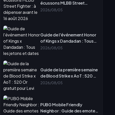
écussons MLBB Street
Fighter : à dépenser avant le
2026/08/05
16 août 2026
Guide de l'événement Honor
of Kings x Dandadan : Tous
les jetons et dates
2026/08/05
Guide de la première semaine
de Blood Strike x AoT : 520 Or
gratuit pour Levi
2026/08/05
PUBG Mobile Friendly
Neighbor : Guide des emotes