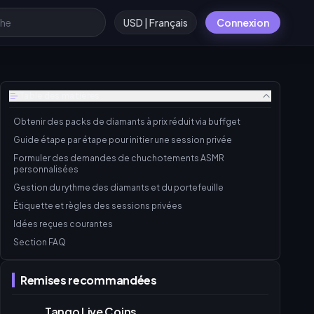
USD | Français
Connexion
Table des matières
Obtenir des packs de diamants à prix réduit via buffget
Guide étape par étape pour initier une session privée
Formuler des demandes de chuchotements ASMR
personnalisées
Gestion du rythme des diamants et du portefeuille
Étiquette et règles des sessions privées
Idées reçues courantes
Section FAQ
Remises recommandées
Tango Live Coins