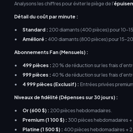
Analysons les chiffres pour éviter le piège de l'
épuise
Détail du coût par minute :
Standard :
200 diamants (400 pièces) pour 10-15 
Amélioré :
400 diamants (800 pièces) pour 15-20 m
Abonnements Fan (Mensuels) :
499 pièces :
20 % de réduction sur les frais d'ent
999 pièces :
40 % de réduction sur les frais d'ent
4 999 pièces (Exclusif) :
Entrées privées premium
Niveaux de fidélité (Dépenses sur 30 jours) :
Or (600 $) :
200 pièces hebdomadaires.
Premium (1 100 $) :
300 pièces hebdomadaires + 
Platine (1 500 $) :
400 pièces hebdomadaires + 2