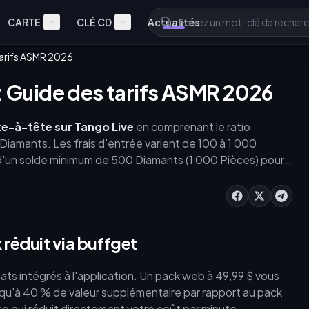
CARTE
CLÉ CD
Actualités
 tarifs ASMR 2026
: Guide des tarifs ASMR 2026
te-à-tête sur Tango Live
en comprenant le ratio
Diamants. Les frais d'entrée varient de 100 à 1 000
d'un solde minimum de 500 Diamants (1 000 Pièces) pour
sant les recharges via le web pour obtenir jusqu'à 40 % de
 bénéficier de réductions, et gérez le rythme de vos
ruiner.
 réduit via buffget
ts intégrés à l'application. Un pack web à 49,99 $ vous
jusqu'à 40 % de valeur supplémentaire par rapport au pack
e qui réduit directement votre coût par minute.