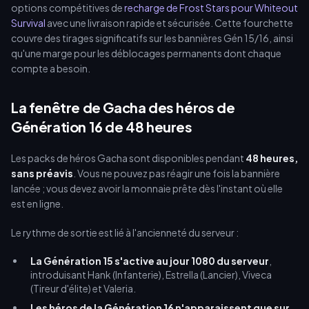
options compétitives de
recharge de Frost Stars pour Whiteout
Survival
avec une livraison rapide et sécurisée. Cette fourchette
couvre des tirages significatifs sur les bannières Gén 15/16, ainsi
qu'une marge pour les déblocages permanents dont chaque
compte a besoin.
La fenêtre de Gacha des héros de
Génération 16 de 48 heures
Les packs de héros Gacha sont disponibles pendant
48 heures,
sans préavis
. Vous ne pouvez pas réagir une fois la bannière
lancée ; vous devez avoir la monnaie prête dès l'instant où elle
est en ligne.
Le rythme de sortie est lié à l'ancienneté du serveur :
La Génération 15 s'active au jour 1080 du serveur
,
introduisant Hank (Infanterie), Estrella (Lancier), Viveca
(Tireur d'élite) et Valeria.
Les héros de la Génération 16 n'apparaissent que sur