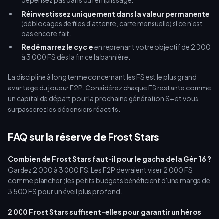
dépensez pas dans du remplissage.
Réinvestissez uniquement dans la valeur permanente
(déblocages de files d'attente, carte mensuelle) si ce n'est
pas encore fait.
Redémarrez le cycle
en reprenant votre objectif de 2 000
à 3 000 FS dès la fin de la bannière.
La discipline à long terme concernant les FS est le plus grand
avantage du joueur F2P. Considérez chaque FS restante comme
un capital de départ pour la prochaine génération S+ et vous
surpasserez les dépensiers réactifs.
FAQ sur la réserve de Frost Stars
Combien de Frost Stars faut-il pour le gacha de la Gén 16 ?
Gardez 2 000 à 3 000 FS. Les F2P devraient viser 2 000 FS
comme plancher ; les petits budgets bénéficient d'une marge de
3 500 FS pour un éveil plus profond.
2 000 Frost Stars suffisent-elles pour garantir un héros