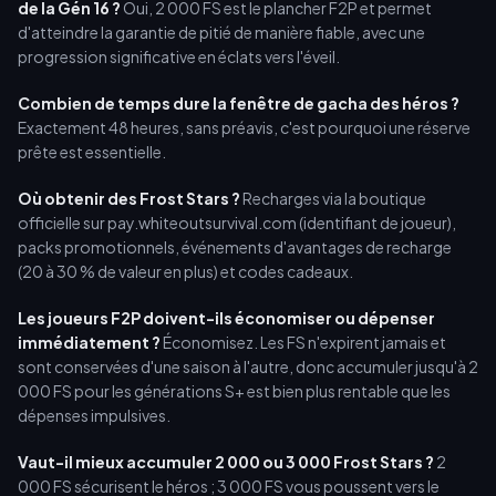
de la Gén 16 ?
Oui, 2 000 FS est le plancher F2P et permet
d'atteindre la garantie de pitié de manière fiable, avec une
progression significative en éclats vers l'éveil.
Combien de temps dure la fenêtre de gacha des héros ?
Exactement 48 heures, sans préavis, c'est pourquoi une réserve
prête est essentielle.
Où obtenir des Frost Stars ?
Recharges via la boutique
officielle sur pay.whiteoutsurvival.com (identifiant de joueur),
packs promotionnels, événements d'avantages de recharge
(20 à 30 % de valeur en plus) et codes cadeaux.
Les joueurs F2P doivent-ils économiser ou dépenser
immédiatement ?
Économisez. Les FS n'expirent jamais et
sont conservées d'une saison à l'autre, donc accumuler jusqu'à 2
000 FS pour les générations S+ est bien plus rentable que les
dépenses impulsives.
Vaut-il mieux accumuler 2 000 ou 3 000 Frost Stars ?
2
000 FS sécurisent le héros ; 3 000 FS vous poussent vers le