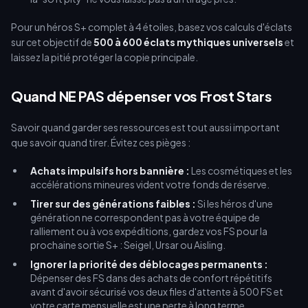
Pour un héros S+ complet à 4 étoiles, basez vos calculs d'éclats
sur cet objectif de
500 à 600 éclats mythiques universels
et
laissez la pitié protéger la copie principale.
Quand NE PAS dépenser vos Frost Stars
Savoir quand garder ses ressources est tout aussi important
que savoir quand tirer. Évitez ces pièges :
Achats impulsifs hors bannière :
Les cosmétiques et les
accélérations mineures vident votre fonds de réserve.
Tirer sur des générations faibles :
Si les héros d'une
génération ne correspondent pas à votre équipe de
ralliement ou à vos expéditions, gardez vos FS pour la
prochaine sortie S+ : Seigel, Ursar ou Aisling.
Ignorer la priorité des déblocages permanents :
Dépenser des FS dans des achats de confort répétitifs
avant d'avoir sécurisé vos deux files d'attente à 500 FS et
votre carte mensuelle est une perte à long terme.