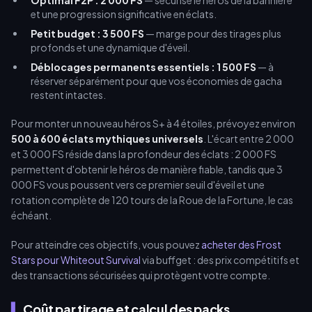
Optimal F2P : 2 000 FS
— sécurise le héros de la bannière
et une progression significative en éclats.
Petit budget : 3 500 FS
— marge pour des tirages plus
profonds et une dynamique d'éveil.
Déblocages permanents essentiels : 1 500 FS
— à
réserver séparément pour que vos économies de gacha
restent intactes.
Pour monter un nouveau héros S+ à 4 étoiles, prévoyez environ
500 à 600 éclats mythiques universels
. L'écart entre 2 000
et 3 000 FS réside dans la profondeur des éclats : 2 000 FS
permettent d'obtenir le héros de manière fiable, tandis que 3
000 FS vous poussent vers ce premier seuil d'éveil et une
rotation complète de 120 tours de la Roue de la Fortune, le cas
échéant.
Pour atteindre ces objectifs, vous pouvez
acheter des Frost
Stars pour Whiteout Survival
via buffget : des prix compétitifs et
des transactions sécurisées qui protègent votre compte.
Coût par tirage et calcul des packs