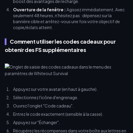
boost des avantages de recharge.
Ouverture de la fenêtre :
Agissez immédiatement. Avec
seulement 48 heures, n'hésitez pas : dépensez sur la
bannière cible et arrêtez-vous une fois votre objectif de
copie/éclats atteint.
Comment utiliser les codes cadeaux pour
obtenir des FS supplémentaires
Appuyez sur votre avatar (en haut à gauche).
Sélectionnez l'icône d'engrenage.
Ouvrez l'onglet "Code cadeau".
Entrez le code exactement (sensible à la casse).
Appuyez sur "Échanger".
Récupérez les récompenses dans votre boîte aux lettres en