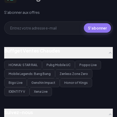
S'abonner aux offres
S'abonner
Buffget Ventes Chaudes
HONKAI: STAR RAIL
Pubg Mobile UC
Poppo Live
Mobile Legends: Bang Bang
Zenless Zone Zero
Bigo Live
Genshin Impact
Honor of Kings
IDENTITY V
Xena Live
Suivez-nous