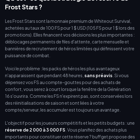
Frost Stars ?
Les Frost Stars sont la monnaie premium de Whiteout Survival,
achetées au taux de 100 FS pour 1 $ USD (105 FS pour 1 $ lors des
promotions). Elles financent vos décisions les plus importantes :
déblocages permanents de files d'attente, carte mensuelle et
bannières de recrutement de héros limitées qui définissent votre
puissance de combat.
Voici le problème : les packs de héros les plus avantageux
n'apparaissent que pendant 48 heures,
sans préavis
. Si vous
dépensez vos FS au compte-gouttes pour des achats de
confort, vous serez à court lorsque la fenêtre de la Génération
16 s'ouvrira. Comme les FS n'expirent pas, sont conservées lors
des réinitialisations de saison et sont liées à votre
compte/serveur, les accumuler est toujours un avantage.
L'objectif pour les joueurs compétitifs et les petits budgets : une
réserve de 2 000 à 3 000 FS
. Vous planifiez des achats plus
importants pour constituer cette réserve ? buffget propose des