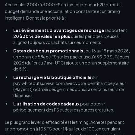
Accumuler 2 000 à 3 000 FS en tant que joueur F2P ou petit
budget demande une accumulation constante et un timing
intelligent. Donnez la priorité à :
Les événements d'avantages de recharge
rapportent
20 à 30 % de valeur en plus
que les périodes creuses ;
alignez toujours vos achats sur ces moments.
Dates des bonus promotionnels
: du 13 au 18 mars 2026,
un bonus de 5 % de FS sur les packs jusqu'à 99,99 $ ; Pâques
2026 (du 1er au 7 avril UTC) ajoute un bonus supplémentaire
de 5 %.
La recharge via la boutique officielle
sur
pay.whiteoutsurvival.com avec votre identifiant de joueur
(Player ID) octroie des gemmes bonus à certains seuils de
dépenses.
L'utilisation de codes cadeaux
pour obtenir
périodiquement des FS et des ressources gratuites.
Le plus grand levier d'efficacité est le timing. Achetez pendant
une promotion à 105 FS pour 1 $ au lieu de 100, en cumulant