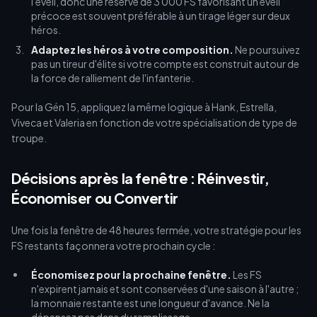
l'éveil, donc une réserve de 3 000 FS favorisant un éveil
précoce est souvent préférable à un tirage léger sur deux
héros.
Adaptez les héros à votre composition.
Ne poursuivez
pas un tireur d'élite si votre compte est construit autour de
la force de ralliement de l'infanterie.
Pour la Gén 15, appliquez la même logique à Hank, Estrella,
Viveca et Valeria en fonction de votre spécialisation de type de
troupe.
Décisions après la fenêtre : Réinvestir,
Économiser ou Convertir
Une fois la fenêtre de 48 heures fermée, votre stratégie pour les
FS restants façonnera votre prochain cycle :
Économisez pour la prochaine fenêtre.
Les FS
n'expirent jamais et sont conservées d'une saison à l'autre ;
la monnaie restante est une longueur d'avance. Ne la