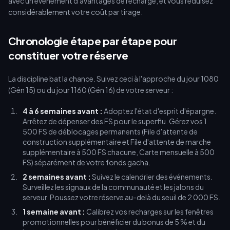
avec un événement d'avantages de recharge, et vous réduisez
considérablement votre coût par tirage.
Chronologie étape par étape pour
constituer votre réserve
La discipline bat la chance. Suivez ceci à l'approche du jour 1080
(Gén 15) ou du jour 1160 (Gén 16) de votre serveur :
4 à 6 semaines avant :
Adoptez l'état d'esprit d'épargne.
Arrêtez de dépenser des FS pour le superflu. Gérez vos 1
500 FS de déblocages permanents (File d'attente de
construction supplémentaire et File d'attente de marche
supplémentaire à 500 FS chacune, Carte mensuelle à 500
FS) séparément de votre fonds gacha.
2 semaines avant :
Suivez le calendrier des événements.
Surveillez les signaux de la communauté et les jalons du
serveur. Poussez votre réserve au-delà du seuil de 2 000 FS.
1 semaine avant :
Calibrez vos recharges sur les fenêtres
promotionnelles pour bénéficier du bonus de 5 % et du