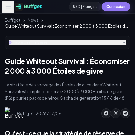
USD | Français
Connexion
Buffget
>
News
>
Guide Whiteout Survival : Économiser 2 000 à 3 000 Étoiles de givre
Table des matières
Guide Whiteout Survival : Économiser
2 000 à 3 000 Étoiles de givre
La stratégie de stockage des Étoiles de givre dans Whiteout
Survival est simple : conservez 2 000 à 3 000 Étoiles de givre
(FS) pour les packs de héros Gacha de génération 15/16 de 48
heures qui s'activent aux jours 1080 et 1160 du serveur. Les FS
n'expirent jamais et sont conservées d'une saison à l'autre. Une
·
Buffget
2026/07/06
épargne disciplinée, plutôt que des dépenses impulsives,
maximise donc vos tirages lorsque des opportunités à forte
valeur apparaissent sans préavis.
Qu'est-ce que la stratégie de réserve de