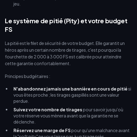
jeu.
Le système de pitié (Pity) et votre budget
FS
La pitié est le filet de sécurité de votre budget. Elle garantit un
héros après un certain nombre de tirages, c'est pourquoi la
fourchette de 2 000 à 3 000 FS est calibrée pour atteindre
cette garantie confortablement.
Principes budgétaires :
N'abandonnez jamais une bannière en cours de pitié
si
vous êtes proche ; les tirages gaspillés sont une valeur
perdue.
Suivez votre nombre de tirages
pour savoir jusqu'où
votre réserve vous mènera avant que la garantie ne se
déclenche.
Réservez une marge de FS
pour qu'une malchance avant
la "soft pity" ne vous laisse pas à un tirage près.