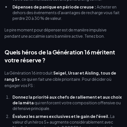
Dépenses de panique en période creuse :
Acheter en
dehors des événements d'avantages de recharge vous fait
perdre 20 à 30 % de valeur.
Le pire moment pour dépenser est de manière impulsive
pendant une accalmie sans bannière active. Tenez bon.
Quels héros de la Génération 16 méritent
votre réserve ?
La Génération 16 introduit
Seigel, Ursar et Aisling, tous de
rang S+
, ce qui en fait une cible prioritaire. Pour décider où
engager vos FS :
Donnez la priorité aux chefs de ralliement et aux choix
de la méta
qui renforcent votre composition offensive ou
défensive principale.
Évaluez les armes exclusives et le gain de l'éveil.
La
valeur d'un héros S+ augmente considérablement avec