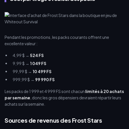
Pendant les promotions, les packs courants offrent une
excellente valeur :
4,99 $ →
524 FS
9,99 $ →
1 049 FS
99,99 $ →
10 499 FS
999,99 $ →
99 990 FS
Les packs de 1 999 et 4 999 FS sont chacun
limités à 20 achats
par semaine
, donc les gros dépensiers devraient répartir leurs
achats sur la semaine.
Sources de revenus des Frost Stars