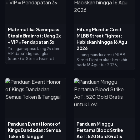
Matematika Gamepass
Hitung Mundur Crest
Steal a Brainrot: Uang 2x
MLBB Street Fighter:
+ VIP = Pendapatan 3x
Habiskan hingga 16 Agu
2026
Ya — gamepass Uang 2x dan
VIP dapat digabungkan
Hitung mundur crest MLBB
(stack) di Steal a Brainrot.
Street Fighter akan berakhir
Uang 2x menggandakan
pada 16 Agustus 2026,
pendapatan kolektor (×2), VIP
bersamaan dengan
menambahkan ×1.5, dan
berakhirnya kolaborasi 45 hari
keduanya dikalikan untuk
dan toko penukaran Crest.
menghasilkan tepat 3x
Crest yang tidak terpakai
pendapatan dasar — bukan
diperkirakan akan
4x. Uang 2x seharga 119 Robux,
kedaluwarsa bersamaan
VIP seharga 499 (total 618).
dengan event ini, jadi tukarkan
Beli Uang 2x terlebih dahulu;
semuanya sekarang: skin
tambahkan VIP setelah
crossover utama seharga
pendapatan dasar Anda
1.200 Crest, varian Painted
memadai.
seharga 200. Periksa saldo
Panduan Event Honor of
Panduan Minggu
Anda di halaman event, ikuti
Kings Dandadan: Semua
Pertama Blood Strike
daftar prioritas di bawah ini,
dan gunakan undian harian 25
Token & Tanggal
AoT: 520 Gold Gratis
Diamond untuk dorongan