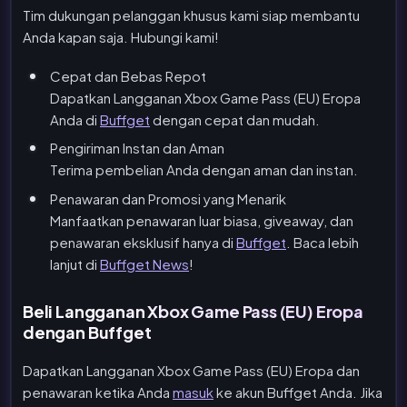
Tim dukungan pelanggan khusus kami siap membantu
Anda kapan saja. Hubungi kami!
Cepat dan Bebas Repot
Dapatkan Langganan Xbox Game Pass (EU) Eropa
Anda di
Buffget
dengan cepat dan mudah.
Pengiriman Instan dan Aman
Terima pembelian Anda dengan aman dan instan.
Penawaran dan Promosi yang Menarik
Manfaatkan penawaran luar biasa, giveaway, dan
penawaran eksklusif hanya di
Buffget
. Baca lebih
lanjut di
Buffget News
!
Beli Langganan Xbox Game Pass (EU) Eropa
dengan Buffget
Dapatkan Langganan Xbox Game Pass (EU) Eropa dan
penawaran ketika Anda
masuk
ke akun Buffget Anda. Jika