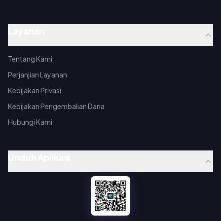
Layanan
Tentang Kami
Perjanjian Layanan
Kebijakan Privasi
Kebijakan Pengembalian Dana
Hubungi Kami
Unduh Aplikasi