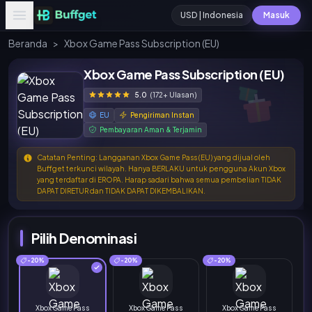
USD | Indonesia
Masuk
Beranda
>
Xbox Game Pass Subscription (EU)
Xbox Game Pass Subscription (EU)
5.0
(172+ Ulasan)
EU
Pengiriman Instan
Pembayaran Aman & Terjamin
Catatan Penting: Langganan Xbox Game Pass (EU) yang dijual oleh
Buffget terkunci wilayah. Hanya BERLAKU untuk pengguna Akun Xbox
yang terdaftar di EROPA. Harap sadari bahwa semua pembelian TIDAK
DAPAT DIRETUR dan TIDAK DAPAT DIKEMBALIKAN.
Pilih Denominasi
-20%
-20%
-20%
Xbox Game Pass
Xbox Game Pass
Xbox Game Pass