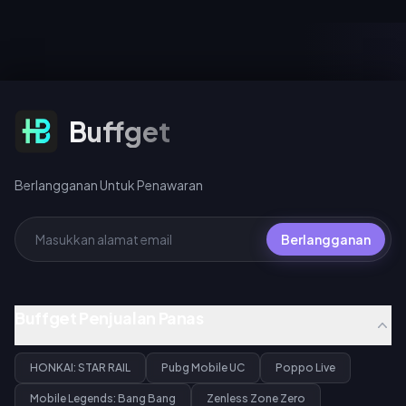
eksklusif, login pada 1–2
mana pun akan mendapatkan
Agustus untuk mendapatkan
Light Cone signature gratis
Emote Spider-Man waktu
untuk Gilgamesh atau Archer.
terbatas, dan lakukan spin
seharga 10 UC (tarikan harian
pertama), 40 UC standar, atau
360 UC per bundel 10x spin.
Berlangganan Untuk Penawaran
Buffget
Berlangganan Untuk Penawaran
Berlangganan
Buffget Penjualan Panas
HONKAI: STAR RAIL
Pubg Mobile UC
Poppo Live
Mobile Legends: Bang Bang
Zenless Zone Zero