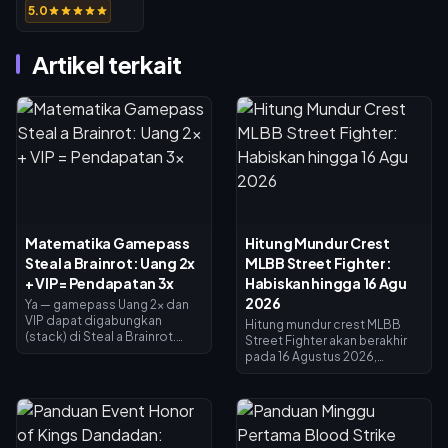
5.0
Artikel terkait
Matematika Gamepass
Hitung Mundur Crest
Steal a Brainrot: Uang 2x
MLBB Street Fighter:
+ VIP = Pendapatan 3x
Habiskan hingga 16 Agu
2026
Ya — gamepass Uang 2x dan
VIP dapat digabungkan
Hitung mundur crest MLBB
(stack) di Steal a Brainrot.
Street Fighter akan berakhir
Uang 2x menggandakan
pada 16 Agustus 2026,
pendapatan kolektor (×2), VIP
bersamaan dengan
menambahkan ×1.5, dan
berakhirnya kolaborasi 45 hari
keduanya dikalikan untuk
dan toko penukaran Crest.
menghasilkan tepat 3x
Crest yang tidak terpakai
pendapatan dasar — bukan
diperkirakan akan