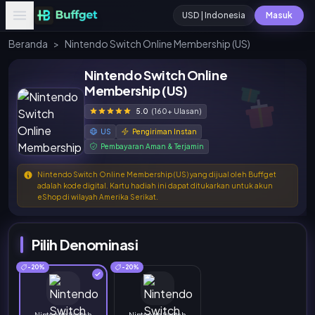
USD | Indonesia
Masuk
Beranda
>
Nintendo Switch Online Membership (US)
Nintendo Switch Online
Membership (US)
5.0
(160+ Ulasan)
US
Pengiriman Instan
Pembayaran Aman & Terjamin
Nintendo Switch Online Membership (US) yang dijual oleh Buffget
adalah kode digital. Kartu hadiah ini dapat ditukarkan untuk akun
eShop di wilayah Amerika Serikat.
Pilih Denominasi
-20%
-20%
Nintendo Switch
Nintendo Switch