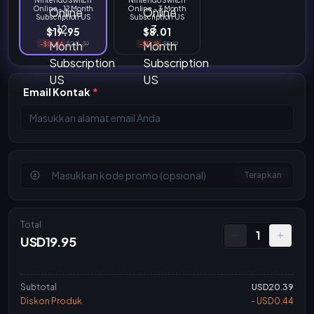
Online - 12 Month
Online - 3 Month
Subscription US
Subscription US
$19.95
$8.01
-$0.44
$20.39
-$0.18
$8.19
Email Kontak
*
Terapkan
Total
1
USD19.95
Subtotal
USD20.39
Diskon Produk
- USD0.44