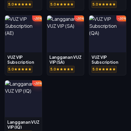
Switch Online
5.0
5.0
5.0
(NO)
-20%
-20%
-20%
VUZ VIP
Langganan VUZ
VUZ VIP
Subscription
VIP (SA)
Subscription
(AE)
(QA)
5.0
5.0
5.0
-20%
Langganan VUZ
VIP (IQ)