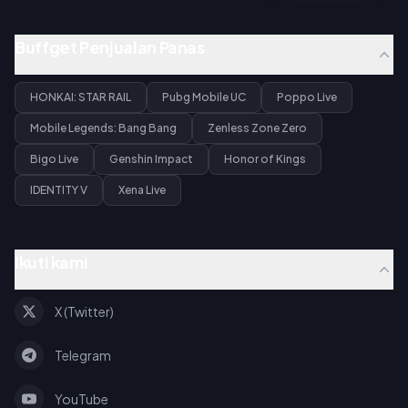
Buffget Penjualan Panas
HONKAI: STAR RAIL
Pubg Mobile UC
Poppo Live
Mobile Legends: Bang Bang
Zenless Zone Zero
Bigo Live
Genshin Impact
Honor of Kings
IDENTITY V
Xena Live
Ikuti kami
X (Twitter)
Telegram
YouTube