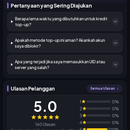
Pertanyaan yang Sering Diajukan
Berapa lama waktu yang dibutuhkan untuk kredit
top-up?
Apakah metode top-up ini aman? Akankah akun
saya diblokir?
Apa yang terjadi jika saya memasukkan UID atau
server yang salah?
Ulasan Pelanggan
Semua Ulasan
5.0
1
0%
2
0%
3
0%
Ulasan
4
0%
160 Ulasan
5
100%