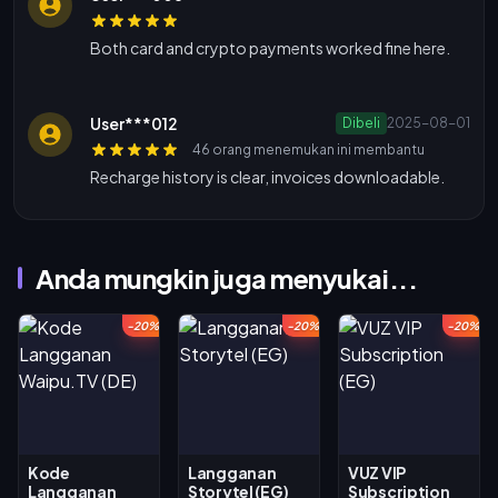
Both card and crypto payments worked fine here.
User***012
Dibeli
2025-08-01
46 orang menemukan ini membantu
Recharge history is clear, invoices downloadable.
Anda mungkin juga menyukai...
-20%
-20%
-20%
Kode
Langganan
VUZ VIP
Langganan
Storytel (EG)
Subscription