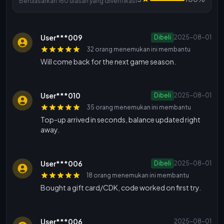
Berdasarkan 160 ulasan yang diverifikasi
User***009
Dibeli
2025-08-01
32 orang menemukan ini membantu
Will come back for the next game season.
User***010
Dibeli
2025-08-01
35 orang menemukan ini membantu
Top-up arrived in seconds, balance updated right
away.
User***006
Dibeli
2025-08-01
18 orang menemukan ini membantu
Bought a gift card/CDK, code worked on first try.
User***006
2025-08-01