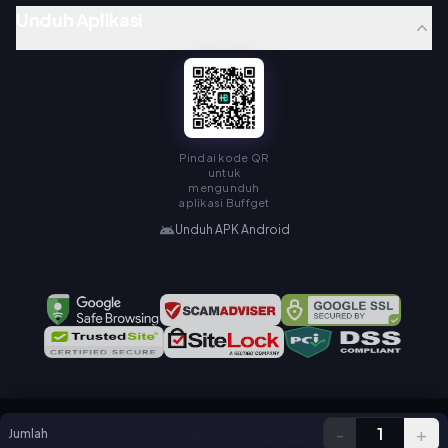
Unduh Aplikasi
Pindai kode QR
untuk
mengunduh
aplikasi Buffget
Unduh APK Android
-
+
1
Jumlah
Copyright © KAMIAGEN LIMITED. All Rights Reserved.