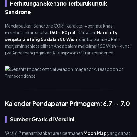
Perhitungan Skenario Terburuk untuk
Sandrone
Mendapatkan Sandrone C0R1 (karakter + senjata khas)
membutuhkan sekitar
160–180 pull
. Catatan:
Hard pity
senjata bintang 5 adalah 80 Wish
, dan Epitomized Path
menjamin senjata pilihan Anda dalam maksimal 160 Wish—kunci
jika Anda menginginkan A Teaspoon of Transcendence.
Kalender Pendapatan Primogem: 6.7 → 7.0
Sumber Gratis di Versi Ini
Versi 6.7 menambahkan area permanen
Moon Map
yang dapat