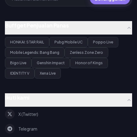
Buffget Penjualan Panas
HONKAI: STAR RAIL
Pubg Mobile UC
Poppo Live
Mobile Legends: Bang Bang
Zenless Zone Zero
Bigo Live
Genshin Impact
Honor of Kings
IDENTITY V
Xena Live
Ikuti kami
X (Twitter)
Telegram