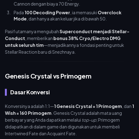
Cannon dengan biaya 70 Energy.
Pada
100 Decoding Power
, ia memasuki
Overclock
Mode
, dan hanya akan keluar jika di bawah 50.
Pasif utamanya mengubah
Superconduct menjadi Stellar-
Conduct
, memberikan
bonus 38% Cryo/Electro DMG
untuk seluruh tim
—menjadikannya fondasi penting untuk
Stellar Reaction baru di Snezhnaya.
Genesis Crystal vs Primogem
Dasar Konversi
Konversinya adalah 1:1—
1 Genesis Crystal = 1 Primogem
, dan
1
Wish = 160 Primogem
. Genesis Crystal adalah mata uang
berbayar yang Anda dapatkan melalui
top-up
; Primogem
didapatkan di dalam game dan digunakan untuk membeli
Intertwined Fate dan Acquaint Fate.