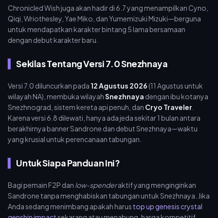
Chronicled Wish juga akan hadir di 6.7 yang menampilkan Cyno,
Qiqi, Wriothesley, Yae Miko, dan Yumemizuki Mizuki—berguna
untuk mendapatkan karakter bintang 5 lama bersamaan
dengan debut karakter baru.
Sekilas Tentang Versi 7.0 Snezhnaya
Versi 7.0 diluncurkan pada
12 Agustus 2026
(11 Agustus untuk
wilayah NA), membuka wilayah
Snezhnaya
dengan ibu kotanya
Snezhnograd, sistem kereta api penuh, dan
Cryo Traveler
.
Karena versi 6.8 dilewati, hanya ada jeda sekitar 1 bulan antara
berakhirnya banner Sandrone dan debut Snezhnaya—waktu
yang krusial untuk perencanaan tabungan.
Untuk Siapa Panduan Ini?
Bagi pemain F2P dan
low-spender
aktif yang menginginkan
Sandrone tanpa menghabiskan tabungan untuk Snezhnaya. Jika
Anda sedang menimbang apakah harus
top up genesis crystal
genshin impact
sekarang atau menabung, harga kompetitif