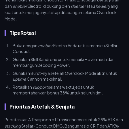
dan
enabler
Electro, didukung oleh
shielder
atau
healer
yang
kuat untuk menjaganya tetap di lapangan selama Overclock
Mode.
Tips Rotasi
Buka dengan
enabler
Electro Anda untuk memicu Stellar-
Conduct.
Gunakan Skill Sandrone untuk menaiki Hovermech dan
membangun Decoding Power.
Gunakan Burst-nya setelah Overclock Mode aktif untuk
uptime
Cannon maksimal.
Rotasikan
support
selama waktu jeda untuk
mempertahankan bonus 38% untuk seluruh tim.
Prioritas Artefak & Senjata
Prioritaskan A Teaspoon of Transcendence untuk 28% ATK dan
stacking
Stellar-Conduct DMG. Bangun rasio CRIT dan ATK%