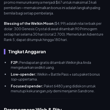
promo menurunkannya menjadi $67 untuk maksimal 3 kali
pembelian—memaksimalkan bonus ini adalah langkah paling
bernilai bagi setiap pembelanja.
Blessing of the Welkin Moon
($4,99) adalah nilai terbaik per
dolar: 300 Genesis Crystal di awal ditambah 90 Primogem
setiap hari selama 30 hari (total 2.700). Memerlukan Adventure
Rank 5; dapat ditumpuk hingga 180 hari.
Tingkat Anggaran
F2P:
Pendapatan gratis ditambah Welkin jika Anda
mengeluarkan sedikit uang.
Low-spender:
Welkin + Battle Pass + satu paket bonus
top-up
pertama.
Focused spender:
Paket 6480 yang didiskon untuk
menutupi kekurangan
pity
demi menjamin Sandrone.
Perencanaan Wish & Pity