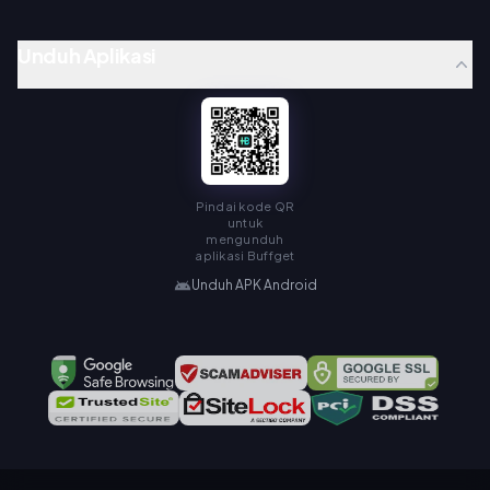
Unduh Aplikasi
Pindai kode QR
untuk
mengunduh
aplikasi Buffget
Unduh APK Android