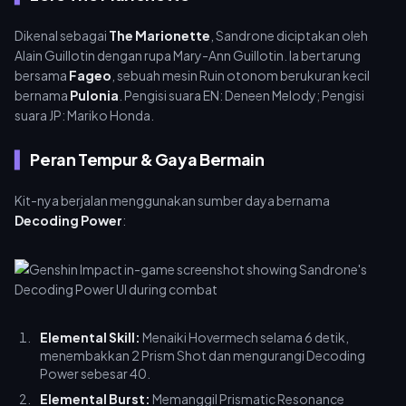
Dikenal sebagai
The Marionette
, Sandrone diciptakan oleh
Alain Guillotin dengan rupa Mary-Ann Guillotin. Ia bertarung
bersama
Fageo
, sebuah mesin Ruin otonom berukuran kecil
bernama
Pulonia
. Pengisi suara EN: Deneen Melody; Pengisi
suara JP: Mariko Honda.
Peran Tempur & Gaya Bermain
Kit-nya berjalan menggunakan sumber daya bernama
Decoding Power
:
Elemental Skill:
Menaiki Hovermech selama 6 detik,
menembakkan 2 Prism Shot dan mengurangi Decoding
Power sebesar 40.
Elemental Burst:
Memanggil Prismatic Resonance