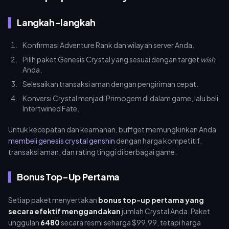
Langkah-langkah
Konfirmasi Adventure Rank dan wilayah server Anda.
Pilih paket Genesis Crystal yang sesuai dengan target
wish
Anda.
Selesaikan transaksi aman dengan pengiriman cepat.
Konversi Crystal menjadi Primogem di dalam game, lalu beli
Intertwined Fate.
Untuk kecepatan dan keamanan, buffget memungkinkan Anda
membeli genesis crystal genshin
dengan harga kompetitif,
transaksi aman, dan rating tinggi di berbagai game.
Bonus Top-Up Pertama
Setiap paket menyertakan
bonus top-up pertama yang
secara efektif menggandakan
jumlah Crystal Anda. Paket
unggulan
6480
secara resmi seharga $99,99, tetapi harga