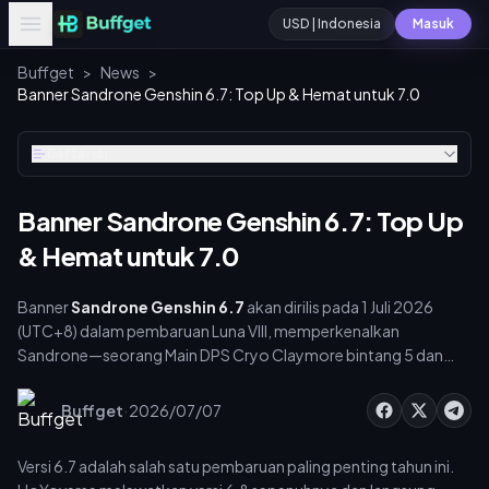
USD | Indonesia
Masuk
Buffget
>
News
>
Banner Sandrone Genshin 6.7: Top Up & Hemat untuk 7.0
Daftar isi
Banner Sandrone Genshin 6.7: Top Up
& Hemat untuk 7.0
Banner
Sandrone Genshin 6.7
akan dirilis pada 1 Juli 2026
(UTC+8) dalam pembaruan Luna VIII, memperkenalkan
Sandrone—seorang Main DPS Cryo Claymore bintang 5 dan
Fatui Harbinger ke-7. Mendapatkan C0R1 miliknya
membutuhkan sekitar 160–180 wish. Dengan hadirnya Versi 7.0
·
Buffget
2026/07/07
Snezhnaya pada 12 Agustus 2026, lakukan top up Genesis
Crystal secara selektif sekarang dan simpan sisanya untuk
Versi 6.7 adalah salah satu pembaruan paling penting tahun ini.
peluncuran nanti.