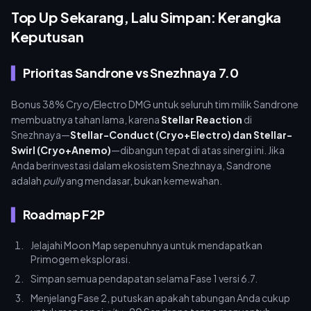
Top Up Sekarang, Lalu Simpan: Kerangka
Keputusan
Prioritas Sandrone vs Snezhnaya 7.0
Bonus 38% Cryo/Electro DMG untuk seluruh tim milik Sandrone
membuatnya tahan lama, karena
Stellar Reaction
di
Snezhnaya—
Stellar-Conduct (Cryo+Electro) dan Stellar-
Swirl (Cryo+Anemo)
—dibangun tepat di atas sinergi ini. Jika
Anda berinvestasi dalam ekosistem Snezhnaya, Sandrone
adalah
pull
yang mendasar, bukan kemewahan.
Roadmap F2P
Jelajahi Moon Map sepenuhnya untuk mendapatkan
Primogem eksplorasi.
Simpan semua pendapatan selama Fase 1 versi 6.7.
Menjelang Fase 2, putuskan apakah tabungan Anda cukup