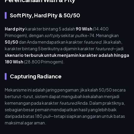
Soft Pity, Hard Pity & 50/50
Hard pity
karakter bintang 5 adalah
90 Wish
(14.400
Primogem), dengan
soft pity
sekitar
pull
ke-74. Menangkan
50/50
dan Anda mendapatkan karakter
featured
. Jika kalah,
karakter bintang 5 berikutnya dijamin karakter
featured
—jadi
skenario terburuk untuk menjamin karakter adalah hingga
180 Wish
(28.800 Primogem).
Capturing Radiance
Mekanisme ini adalah jaring pengaman: jika kalah 50/50 secara
berturut-turut, sistem dapat mengubah kekalahan menjadi
kemenangan pada karakter
featured
Anda. Dalam praktiknya,
sebagian besar pemain mendapatkan hasil yang lebih baik
daripada batas 180
pull
—tetapi siapkan anggaran untuk batas
maksimal agar aman.