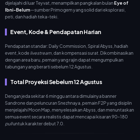
dijelajahi di luar Teyvat, menampilkan pangkalan bulan
Eye of
Ibni-Belum
—sumber Primogem yang solid dari eksplorasi,
peti, dan hadiah teka-teki.
Event, Kode & Pendapatan Harian
Pendapatan standar: Daily Commission, Spiral Abyss, hadiah
event, kode
livestream
, dan kompensasi surat. Dikombinasikan
dengan area baru, pemain yang rajin dapat mengumpulkan
tabungan yang berarti sebelum 12 Agustus.
Total Proyeksi Sebelum 12 Agustus
Dengan jeda sekitar 6 minggu antara dimulainya banner
Sandrone dan peluncuran Snezhnaya, pemain F2P yang disiplin
menjelajahi Moon Map, menyelesaikan Abyss, dan menuntaskan
semua event secara realistis dapat mencapai kisaran 90–180
pull
untuk karakter debut 7.0.