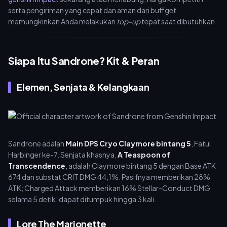
serta pengiriman yang cepat dan aman dari buffget
memungkinkan Anda melakukan
top-up
tepat saat dibutuhkan.
Siapa Itu Sandrone? Kit & Peran
Elemen, Senjata & Kelangkaan
Sandrone adalah
Main DPS Cryo Claymore bintang 5
, Fatui
Harbinger ke-7. Senjata khasnya,
A Teaspoon of
Transcendence
, adalah Claymore bintang 5 dengan Base ATK
674 dan substat CRIT DMG 44,1%. Pasifnya memberikan 28%
ATK; Charged Attack memberikan 16% Stellar-Conduct DMG
selama 5 detik, dapat ditumpuk hingga 3 kali.
Lore The Marionette