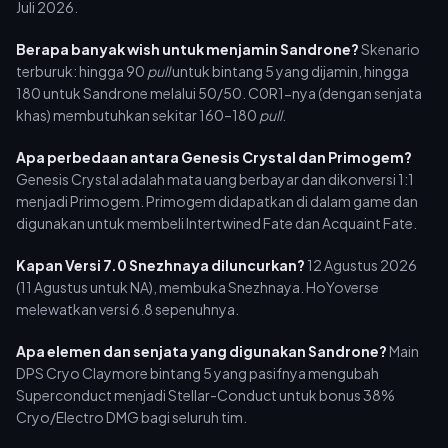
Juli 2026.
Berapa banyak wish untuk menjamin Sandrone?
Skenario
terburuk: hingga 90
pull
untuk bintang 5 yang dijamin, hingga
180 untuk Sandrone melalui 50/50. C0R1-nya (dengan senjata
khas) membutuhkan sekitar 160–180
pull
.
Apa perbedaan antara Genesis Crystal dan Primogem?
Genesis Crystal adalah mata uang berbayar dan dikonversi 1:1
menjadi Primogem. Primogem didapatkan di dalam game dan
digunakan untuk membeli Intertwined Fate dan Acquaint Fate.
Kapan Versi 7.0 Snezhnaya diluncurkan?
12 Agustus 2026
(11 Agustus untuk NA), membuka Snezhnaya. HoYoverse
melewatkan versi 6.8 sepenuhnya.
Apa elemen dan senjata yang digunakan Sandrone?
Main
DPS Cryo Claymore bintang 5 yang pasifnya mengubah
Superconduct menjadi Stellar-Conduct untuk bonus 38%
Cryo/Electro DMG bagi seluruh tim.