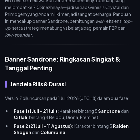
HoYoverse melewatkan versi 6.8 sepenuhnya dan langsung
melompat ke 7.0 Snezhnaya—jadi setiap Genesis Crystal dan
Primogem yang Anda miliki menjadi sangat berharga. Panduan
ini mencakup banner Sandrone, perhitungan
wish
, efisiensi
top-
up
, serta strategi menabung vs belanja bagi pemain F2P dan
low-spender
.
Banner Sandrone: Ringkasan Singkat &
Tanggal Penting
Jendela Rilis & Durasi
Versi 6.7 diluncurkan pada 1 Juli 2026 (UTC+8) dalam dua fase:
Fase 1 (1 Juli – 21 Juli):
Karakter bintang 5
Sandrone
dan
Citlali
; bintang 4 Beidou, Diona, Freminet.
Fase 2 (21 Juli – 11 Agustus):
Karakter bintang 5
Raiden
Shogun
dan
Columbina
.