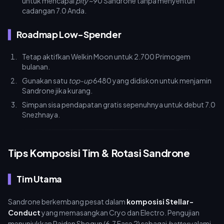
untuk mencapai
pity
~90 Sandrone tanpa menyentuh
cadangan 7.0 Anda.
Roadmap Low-Spender
Tetap aktifkan Welkin Moon untuk 2.700 Primogem
bulanan.
Gunakan satu
top-up
6480 yang didiskon untuk menjamin
Sandrone jika kurang.
Simpan sisa pendapatan gratis sepenuhnya untuk debut 7.0
Snezhnaya.
Tips Komposisi Tim & Rotasi Sandrone
Tim Utama
Sandrone berkembang pesat dalam
komposisi Stellar-
Conduct
yang memasangkan Cryo dan Electro. Pengujian
menunjukkan Raiden Shogun (6.7 Fase 2) sebagai
battery
alami