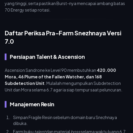
yang tinggi, serta pastikan Burst-nya mencapai ambang batas
70 Energy setiap rotasi.
Daftar Periksa Pra-Farm Snezhnaya Versi
7.0
Persiapan Talent & Ascension
Ascension Sandrone ke Level 90 membutuhkan
420.000
Mora, 46 Plume of the Fallen Watcher, dan 168
Subdetection Unit
. Mulailah mengumpulkan Subdetection
Unit dan Mora selama 6.7 agar ia siap tempur saat peluncuran.
Manajemen Resin
Simpan Fragile Resin sebelum domain baru Snezhnaya
dibuka.
Farm buku
talent
dan material
boss
selama waktu luang 6.7.