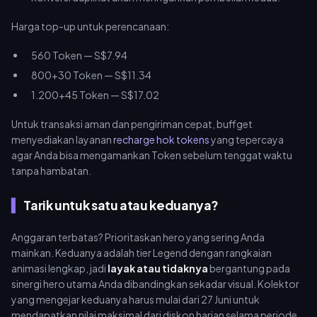
Harga top-up untuk perencanaan:
560 Token — S$7.94
800+30 Token — S$11.34
1.200+45 Token — S$17.02
Untuk transaksi aman dan pengiriman cepat, buffget
menyediakan layanan
recharge hok tokens
yang tepercaya
agar Anda bisa mengamankan Token sebelum tenggat waktu
tanpa hambatan.
Tarik untuk satu atau keduanya?
Anggaran terbatas? Prioritaskan hero yang sering Anda
mainkan. Keduanya adalah tier Legend dengan rangkaian
animasi lengkap, jadi
layak atau tidaknya
bergantung pada
sinergi hero utama Anda dibandingkan sekadar visual. Kolektor
yang mengejar keduanya harus mulai dari 27 Juni untuk
mendapatkan nilai maksimal dari diskon harian selama periode