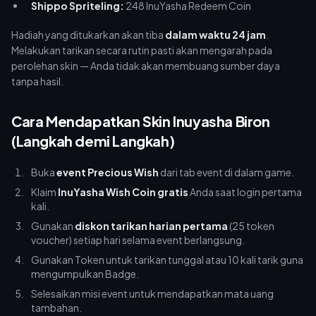
Shippo Spriteling:
248 InuYasha Redeem Coin
Hadiah yang ditukarkan akan tiba
dalam waktu 24 jam
.
Melakukan tarikan secara rutin pasti akan mengarah pada
perolehan skin — Anda tidak akan membuang sumber daya
tanpa hasil.
Cara Mendapatkan Skin Inuyasha Biron
(Langkah demi Langkah)
Buka
event Precious Wish
dari tab event di dalam game.
Klaim
InuYasha Wish Coin gratis
Anda saat login pertama
kali.
Gunakan
diskon tarikan harian pertama
(25 token
voucher) setiap hari selama event berlangsung.
Gunakan Token untuk tarikan tunggal atau 10 kali tarik guna
mengumpulkan Badge.
Selesaikan misi event untuk mendapatkan mata uang
tambahan.