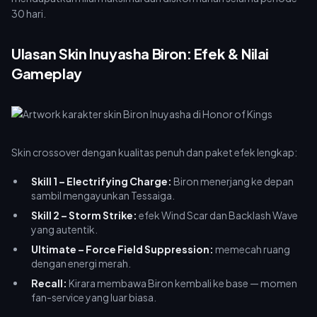
30 hari.
Ulasan Skin Inuyasha Biron: Efek & Nilai
Gameplay
Skin crossover dengan kualitas penuh dan paket efek lengkap:
Skill 1 – Electrifying Charge:
Biron menerjang ke depan
sambil mengayunkan Tessaiga.
Skill 2 – Storm Strike:
efek Wind Scar dan Backlash Wave
yang autentik.
Ultimate – Force Field Suppression:
memecah ruang
dengan energi merah.
Recall:
Kirara membawa Biron kembali ke base — momen
fan-service yang luar biasa.