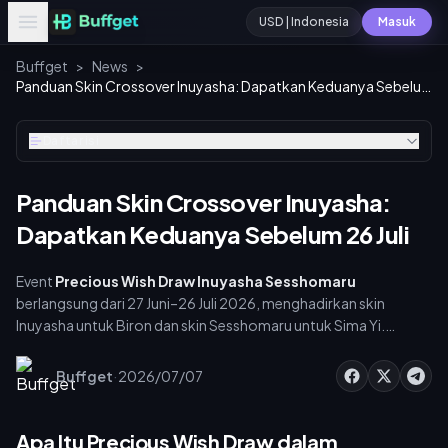
USD | Indonesia
Masuk
Buffget
>
News
>
Panduan Skin Crossover Inuyasha: Dapatkan Keduanya Sebelum 26 Juli
Daftar isi
Panduan Skin Crossover Inuyasha:
Dapatkan Keduanya Sebelum 26 Juli
Event
Precious Wish Draw Inuyasha Sesshomaru
berlangsung dari 27 Juni–26 Juli 2026, menghadirkan skin
Inuyasha untuk Biron dan skin Sesshomaru untuk Sima Yi.
Masing-masing dapat ditukar dengan 498 Koin Penukaran
InuYasha. Satu kali draw seharga 50 Token (10-pull: 475),
·
Buffget
2026/07/07
dengan diskon draw pertama setiap hari seharga 25 voucher
token. Siapkan anggaran sekitar 1.500–2.000 Token per skin.
Keduanya eksklusif untuk Server Internasional — akan hilang
Apa Itu Precious Wish Draw dalam