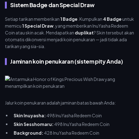
Sistem Badge dan Special Draw
Setiap tarikan memberikan
1 Badge
. Kumpulkan
4 Badge
untuk
memicu
1 Special Draw
, yang memberikan InuYasha Redeem
Coin atau skin acak. Mendapatkan
duplikat
? Skin tersebut akan
otomatis dikonversi menjadi koin penukaran — jadi tidak ada
tarikan yang sia-sia.
Jaminan koin penukaran (sistem pity Anda)
Jalur koin penukaran adalah jaminan batas bawah Anda:
Skin Inuyasha:
498 InuYasha Redeem Coin
Skin Sesshomaru:
498 InuYasha Redeem Coin
Background:
428 InuYasha Redeem Coin