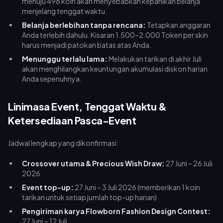
menuju 498 koin akan menyebabkan kepanikan belanja
menjelang tenggat waktu.
Belanja berlebihan tanpa rencana:
Tetapkan anggaran
Anda terlebih dahulu. Kisaran 1.500–2.000 Token per skin
harus menjadi patokan batas atas Anda.
Menunggu terlalu lama:
Melakukan tarikan di akhir Juli
akan menghilangkan keuntungan akumulasi diskon harian
Anda sepenuhnya.
Linimasa Event, Tenggat Waktu &
Ketersediaan Pasca-Event
Jadwal lengkap yang dikonfirmasi:
Crossover utama & Precious Wish Draw:
27 Juni – 26 Juli
2026
Event top-up:
27 Juni – 3 Juli 2026 (memberikan 1 koin
tarikan untuk setiap jumlah top-up harian)
Pengiriman karya Flowborn Fashion Design Contest:
27 Juni – 12 Juli