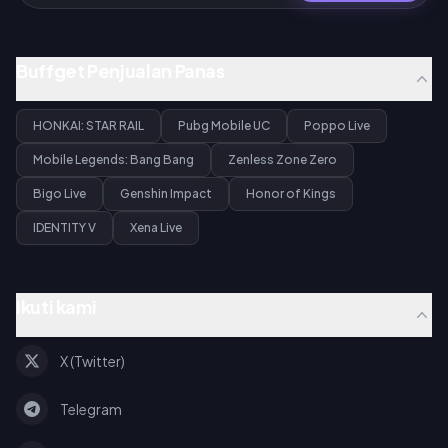
Buffget Penjualan Panas
HONKAI: STAR RAIL
Pubg Mobile UC
Poppo Live
Mobile Legends: Bang Bang
Zenless Zone Zero
Bigo Live
Genshin Impact
Honor of Kings
IDENTITY V
Xena Live
Ikuti kami
X (Twitter)
Telegram