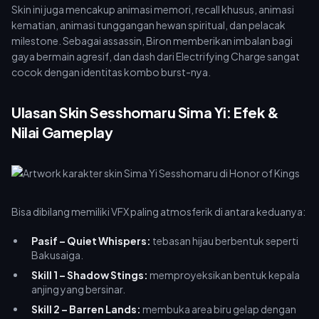
Skin ini juga mencakup animasi memori, recall khusus, animasi
kematian, animasi tunggangan hewan spiritual, dan pelacak
milestone. Sebagai assassin, Biron memberikan imbalan bagi
gaya bermain agresif, dan dash dari Electrifying Charge sangat
cocok dengan identitas kombo burst-nya.
Ulasan Skin Sesshomaru Sima Yi: Efek &
Nilai Gameplay
Bisa dibilang memiliki VFX paling atmosferik di antara keduanya:
Pasif – Quiet Whispers:
tebasan hijau berbentuk seperti
Bakusaiga.
Skill 1 – Shadow Stings:
memproyeksikan bentuk kepala
anjing yang bersinar.
Skill 2 – Barren Lands:
membuka area biru gelap dengan