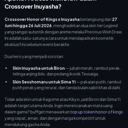
selamanya setelah 26 Juli.
Crossover Inuyasha?
Crossover Honor of Kings x Inuyasha
berlangsung dari
27
Juni hingga 26 Juli 2026
, menghadirkan dua skin tier Legend
yang sangat autentik dengan anime melalui Precious Wish Draw.
Ini adalah satu-satunya cara untuk mendapatkan kosmetik
eksklusif ini sebelum event berakhir.
Dua hero yang menjadi sorotan:
Skin Inuyasha untuk Biron
— jubah merah, rambut perak,
telinga anjing iblis, dan pedang ikonik Tessaiga.
Skin Sesshomaru untuk Sima Yi
— pakaian putih, rambut
putih perak yang terurai, dan tanda bulan sabit khas di dahi.
Tidak ada skin untuk Kagome atau Kikyo, jadi Biron dan Sima Yi
adalah target utama Anda. Ingin merencanakan mata uang
dalam game? buffget menawarkan
top up token honor of kings
yang cepat, aman, dan dengan harga kompetitif untuk
mendukung gacha Anda.