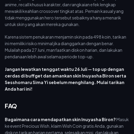
anime, recall khusus karakter, dan rangkaian efek lengkap
mewakili keahlian crossover tingkat atas. Pemain kasual yang
tidak menggunakan hero tersebut sebaiknya hanya menarik
untuk skin yang akan mereka gunakan.
Karena sistem penukaran menjamin skin pada 498 koin, tarikan
ini memiliki risiko minimal jika dianggarkan dengan benar.
Mulailah pada 27 Juni, manfaatkan diskon harian, dan lakukan
pendanaan lebih awal selama periode top-up.
Jangan lewatkan tenggat waktu 26 Juli — top up dengan
cerdas di buffget dan amankan skin Inuyasha Biron serta
Sesshomaru Sima Yi sebelum menghilang. Mulai tarikan
Anda hari ini!
FAQ
Bagaimana cara mendapatkan skin Inuyasha Biron?
Masuk
ke event Precious Wish, klaim Wish Coin gratis Anda, gunakan
diskon tarikan harian pertama, selesaikan misi, dan lakukan