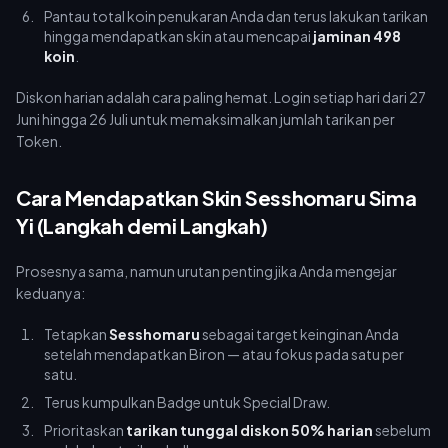
Pantau total koin penukaran Anda dan terus lakukan tarikan
hingga mendapatkan skin atau mencapai
jaminan 498
koin
.
Diskon harian adalah cara paling hemat. Login setiap hari dari 27
Juni hingga 26 Juli untuk memaksimalkan jumlah tarikan per
Token.
Cara Mendapatkan Skin Sesshomaru Sima
Yi (Langkah demi Langkah)
Prosesnya sama, namun urutan penting jika Anda mengejar
keduanya:
Tetapkan
Sesshomaru
sebagai target keinginan Anda
setelah mendapatkan Biron — atau fokus pada satu per
satu.
Terus kumpulkan Badge untuk Special Draw.
Prioritaskan
tarikan tunggal diskon 50% harian
sebelum