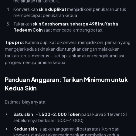
melakukan tarikan bulk.
Konversikan
skin duplikat
menjadi koin penukaran untuk
mempercepat penukaran kedua.
Tukarkan
skin Sesshomaru seharga 498 InuYasha
Redeem Coin
saat mencapai ambang batas.
Tips pro:
Karena duplikat dikonversi menjadi koin, pemain yang
mengejar kedua skin akan diuntungkan dengan melakukan
tarikan terus-menerus — setiap tarikan akan mengakumulasi
progres menuju jaminan kedua.
Panduan Anggaran: Tarikan Minimum untuk
Kedua Skin
Estimasi biaya nyata:
Satu skin:
~
1.500–2.000 Token
pada kurva S4 (event S1
sebelumnya berkisar 1.500–4.000).
Kedua skin:
siapkan anggaran di batas atas; koin dari
konversi duplikat akan meringankan pembelian kedua.