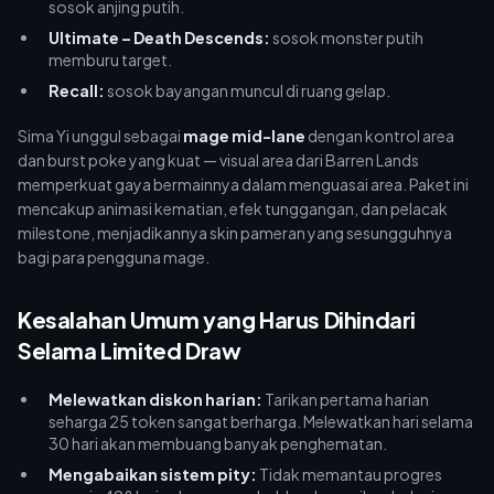
sosok anjing putih.
Ultimate – Death Descends:
sosok monster putih
memburu target.
Recall:
sosok bayangan muncul di ruang gelap.
Sima Yi unggul sebagai
mage mid-lane
dengan kontrol area
dan burst poke yang kuat — visual area dari Barren Lands
memperkuat gaya bermainnya dalam menguasai area. Paket ini
mencakup animasi kematian, efek tunggangan, dan pelacak
milestone, menjadikannya skin pameran yang sesungguhnya
bagi para pengguna mage.
Kesalahan Umum yang Harus Dihindari
Selama Limited Draw
Melewatkan diskon harian:
Tarikan pertama harian
seharga 25 token sangat berharga. Melewatkan hari selama
30 hari akan membuang banyak penghematan.
Mengabaikan sistem pity:
Tidak memantau progres