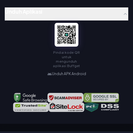
Unduh Aplikasi
Pindai kode QR
untuk
mengunduh
aplikasi Buffget
Unduh APK Android