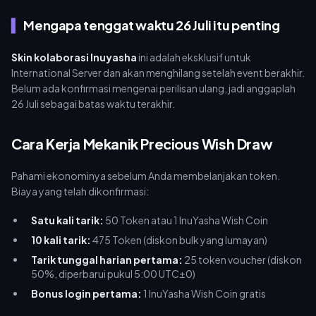
Mengapa tenggat waktu 26 Juli itu penting
Skin kolaborasi Inuyasha
ini adalah eksklusif untuk
International Server dan akan menghilang setelah event berakhir.
Belum ada konfirmasi mengenai perilisan ulang, jadi anggaplah
26 Juli sebagai batas waktu terakhir.
Cara Kerja Mekanik Precious Wish Draw
Pahami ekonominya sebelum Anda membelanjakan token.
Biaya yang telah dikonfirmasi:
Satu kali tarik:
50 Token atau 1 InuYasha Wish Coin
10 kali tarik:
475 Token (diskon bulk yang lumayan)
Tarik tunggal harian pertama:
25 token voucher (diskon
50%, diperbarui pukul 5:00 UTC±0)
Bonus login pertama:
1 InuYasha Wish Coin gratis