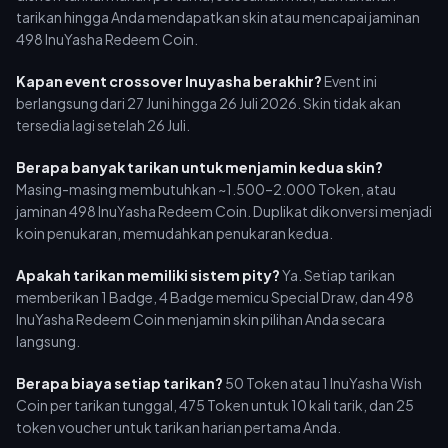
tarikan hingga Anda mendapatkan skin atau mencapai jaminan
498 InuYasha Redeem Coin.
Kapan event crossover Inuyasha berakhir?
Event ini
berlangsung dari 27 Juni hingga 26 Juli 2026. Skin tidak akan
tersedia lagi setelah 26 Juli.
Berapa banyak tarikan untuk menjamin kedua skin?
Masing-masing membutuhkan ~1.500–2.000 Token, atau
jaminan 498 InuYasha Redeem Coin. Duplikat dikonversi menjadi
koin penukaran, memudahkan penukaran kedua.
Apakah tarikan memiliki sistem pity?
Ya. Setiap tarikan
memberikan 1 Badge, 4 Badge memicu Special Draw, dan 498
InuYasha Redeem Coin menjamin skin pilihan Anda secara
langsung.
Berapa biaya setiap tarikan?
50 Token atau 1 InuYasha Wish
Coin per tarikan tunggal, 475 Token untuk 10 kali tarik, dan 25
token voucher untuk tarikan harian pertama Anda.