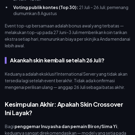
Voting publik kontes (Top 30):
21 Juli – 26 Juli; pemenang
diumumkan 8 Agustus
Event top-up bersamaan adalah bonus awal yang terbatas —
melakukan top-up pada 27 Juni–3 Juli memberikan koin tarikan
ekstra setiap hari, menurunkan biaya per skin jika Anda mendanai
lebih awal.
Akankah skin kembali setelah 26 Juli?
Keduanya adalah eksklusif International Server yang tidak akan
tersedia lagi setelah event berakhir. Tidak ada konfirmasi
mengenai perilisan ulang — anggap 26 Juli sebagai batas akhir.
Kesimpulan Akhir: Apakah Skin Crossover
Ini Layak?
Bagi
penggemar Inuyasha dan pemain Biron/Sima Yi
,
keduanya sangat direkomendasikan — model yang setia pada