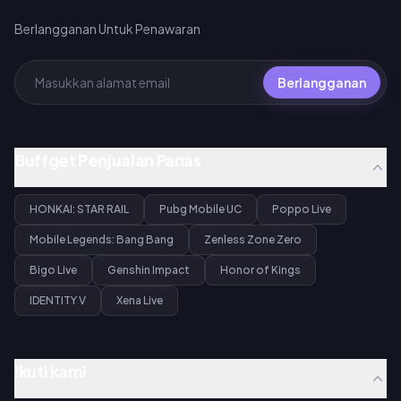
Berlangganan Untuk Penawaran
Berlangganan
Buffget Penjualan Panas
HONKAI: STAR RAIL
Pubg Mobile UC
Poppo Live
Mobile Legends: Bang Bang
Zenless Zone Zero
Bigo Live
Genshin Impact
Honor of Kings
IDENTITY V
Xena Live
Ikuti kami