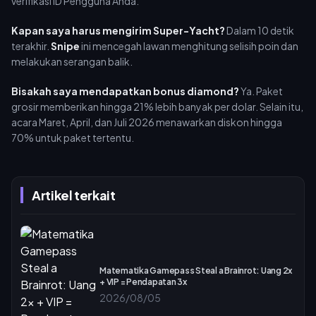
verifikasi ID Pengguna Anda.
Kapan saya harus mengirim Super-Yacht?
Dalam 10 detik
terakhir.
Snipe
ini mencegah lawan menghitung selisih poin dan
melakukan serangan balik.
Bisakah saya mendapatkan bonus diamond?
Ya. Paket
grosir memberikan hingga 21% lebih banyak per dolar. Selain itu,
acara Maret, April, dan Juli 2026 menawarkan diskon hingga
70% untuk paket tertentu.
Artikel terkait
Matematika Gamepass Steal a Brainrot: Uang 2x
+ VIP = Pendapatan 3x
2026/08/05