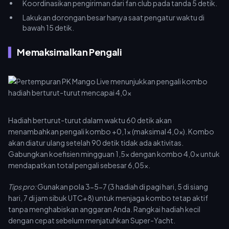
Koordinasikan pengiriman dari fan club pada tanda 5 detik.
Lakukan dorongan besar hanya saat pengatur waktu di
bawah 15 detik.
Memaksimalkan Pengali
Hadiah berturut-turut dalam waktu 60 detik akan
menambahkan pengali kombo +0,1x (maksimal 4,0x). Kombo
akan diatur ulang setelah 90 detik tidak ada aktivitas.
Gabungkan koefisien mingguan 1,5x dengan kombo 4,0x untuk
mendapatkan total pengali sebesar 6,05x.
Tips pro:
Gunakan pola 3-5-7 (3 hadiah di pagi hari, 5 di siang
hari, 7 di jam sibuk UTC+8) untuk menjaga kombo tetap aktif
tanpa menghabiskan anggaran Anda. Rangkai hadiah kecil
dengan cepat sebelum menjatuhkan Super-Yacht.