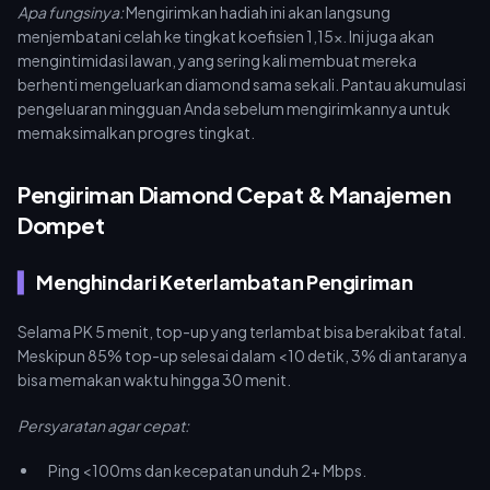
Apa fungsinya:
Mengirimkan hadiah ini akan langsung
menjembatani celah ke tingkat koefisien 1,15x. Ini juga akan
mengintimidasi lawan, yang sering kali membuat mereka
berhenti mengeluarkan diamond sama sekali. Pantau akumulasi
pengeluaran mingguan Anda sebelum mengirimkannya untuk
memaksimalkan progres tingkat.
Pengiriman Diamond Cepat & Manajemen
Dompet
Menghindari Keterlambatan Pengiriman
Selama PK 5 menit, top-up yang terlambat bisa berakibat fatal.
Meskipun 85% top-up selesai dalam <10 detik, 3% di antaranya
bisa memakan waktu hingga 30 menit.
Persyaratan agar cepat:
Ping <100ms dan kecepatan unduh 2+ Mbps.