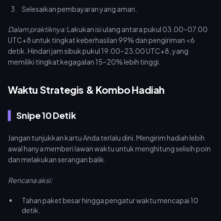
Selesaikan pembayaran yang aman.
Dalam praktiknya:
Lakukan isi ulang antara pukul 03.00–07.00
UTC+8 untuk tingkat keberhasilan 99% dan pengiriman <6
detik. Hindari jam sibuk pukul 19.00–23.00 UTC+8, yang
memiliki tingkat kegagalan 15–20% lebih tinggi.
Waktu Strategis & Kombo Hadiah
Snipe 10 Detik
Jangan tunjukkan kartu Anda terlalu dini. Mengirim hadiah lebih
awal hanya memberi lawan waktu untuk menghitung selisih poin
dan melakukan serangan balik.
Rencana aksi:
Tahan paket besar hingga pengatur waktu mencapai 10
detik.