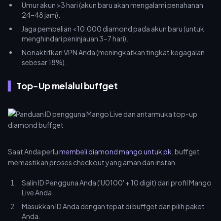
Umur akun >3 hari (akun baru akan mengalami penahanan
24–48 jam).
Jaga pembelian <10.000 diamond pada akun baru (untuk
menghindari peninjauan 3–7 hari).
Nonaktifkan VPN Anda (meningkatkan tingkat kegagalan
sebesar 18%).
Top-Up melalui buffget
Saat Anda perlu
membeli diamond mango untuk pk
, buffget
memastikan proses checkout yang aman dan instan.
Salin ID Pengguna Anda ('U0100' + 10 digit) dari profil Mango
Live Anda.
Masukkan ID Anda dengan tepat di buffget dan pilih paket
Anda.