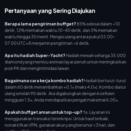
Pertanyaan yang Sering Diajukan
Berapa lama pengiriman buffget?
85% selesai dalam <10
detik, 12% memakan waktu 10–40 detik, dan 3% memakan
waktu hingga 30 menit. Mengisi ulang antara pukul 03.00–
07.00 UTC+8 menjamin pengiriman <6 detik.
Apa itu hadiah Super-Yacht?
Hadiah mewah seharga 35.000
diamond yang memicu animasi layar penuh untuk meningkatkan
poin PK dan mengintimidasi lawan.
Bagaimana cara kerja kombo hadiah?
Hadiah berturut-turut
dalam 60 detik menambahkan +0,1x (maks 4,0x). Kombo diatur
ulang setelah 90 detik. Jika digabungkan dengan koefisien
mingguan 1,5x, Anda mendapatkan pengali maksimal 6,05x.
Apakah buffget aman untuk top-up?
Ya. Layanan ini
menggunakan transaksi terenkripsi. Untuk hasil terbaik,
nonaktifkan VPN, gunakan akun yang berumur >3 hari, dan