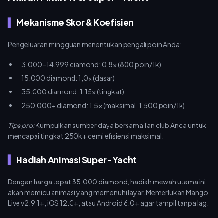
(https://buffget.com/goods/mango-live) yang terpercaya,
buffget menawarkan pemrosesan instan untuk menghindari lag
Mekanisme Skor & Koefisien
di jam sibuk.
Pengeluaran mingguan menentukan pengali poin Anda:
3.000–14.999 diamond: 0,8x (800 poin/1k)
15.000 diamond: 1,0x (dasar)
35.000 diamond: 1,15x (tingkat)
250.000+ diamond: 1,5x (maksimal, 1.500 poin/1k)
Tips pro:
Kumpulkan sumber daya bersama fan club Anda untuk
mencapai tingkat 250k+ demi efisiensi maksimal.
Hadiah Animasi Super-Yacht
Dengan harga tepat 35.000 diamond, hadiah mewah utama ini
akan memicu animasi yang memenuhi layar. Memerlukan Mango
Live v2.9.1+, iOS 12.0+, atau Android 6.0+ agar tampil tanpa lag.