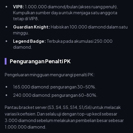
VIP8:
1.000.000 diamond/bulan (akses ruang penuh).
Kumpulkan sumber daya untuk menjaga satu anggota
tetap di VIP8.
Guardian Knight:
Habiskan 100.000 diamond dalam satu
minggu.
Legend Badge:
Terbuka pada akumulasi 250.000
diamond.
Pengurangan Penalti PK
Pengeluaran mingguan mengurangi penalti PK:
165.000 diamond: pengurangan 30–50%.
240.000 diamond: pengurangan 60–80%.
Pantau bracket server (S3, S4, S5, S14, S1/S6) untuk melacak
variasi koefisien. Dan selalu uji dengan top-up kecil sebesar
3.000 diamond sebelum melakukan pembelian besar sebesar
1.000.000 diamond.