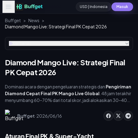
USD | Indonesia
Masuk
Buffget
>
News
>
Diamond Mango Live: Strategi Final PK Cepat 2026
Daftar isi
Diamond Mango Live: Strategi Final
PK Cepat 2026
Dominasi acara dengan pengeluaran strategis dan
Pengiriman
Diamond Cepat Final PK Mango Live Global
. 48 jam terakhir
menyumbang 60–70% dari total skor, jadi alokasikan 30–40%
anggaran Anda di sini. Tarif dalam aplikasi berada di kisaran
3.048–3.077 per USD. Namun, solusi eksternal memberikan
·
Buffget
2026/06/16
3.648–4.422 per USD, memungkinkan Anda memberikan
hadiah mewah tanpa menguras kantong. Untuk [pengiriman
cepat diamond mango live]
Aturan Final PK & Super-Yacht