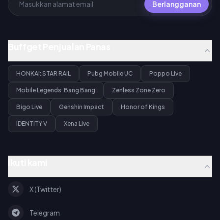
Berlangganan
Buffget Penjualan Panas
HONKAI: STAR RAIL
Pubg Mobile UC
Poppo Live
Mobile Legends: Bang Bang
Zenless Zone Zero
Bigo Live
Genshin Impact
Honor of Kings
IDENTITY V
Xena Live
Ikuti kami
X (Twitter)
Telegram