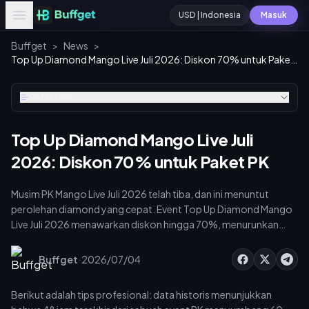
USD | Indonesia
Masuk
Buffget
>
News
>
Top Up Diamond Mango Live Juli 2026: Diskon 70% untuk Paket PK
Daftar isi
Top Up Diamond Mango Live Juli
2026: Diskon 70% untuk Paket PK
Musim PK Mango Live Juli 2026 telah tiba, dan ini menuntut
perolehan diamond yang cepat. Event Top Up Diamond Mango
Live Juli 2026 menawarkan diskon hingga 70%, menurunkan
harga paket 35.000 Diamond menjadi hanya $8,15 USD. Ini
membuka tier koefisien PK 1,15x, yang menghasilkan 4.294
·
Buffget
2026/07/04
Diamond per USD. Dengan menggunakan input UID saja di
buffget, 85% pesanan terkirim dalam waktu kurang dari 10
Berikut adalah tips profesional: data historis menunjukkan
detik.