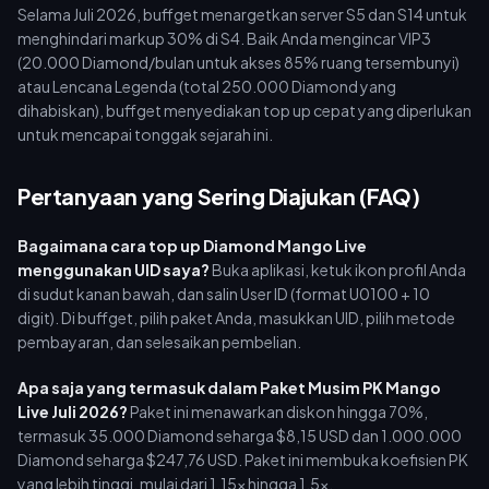
Selama Juli 2026, buffget menargetkan server S5 dan S14 untuk
menghindari markup 30% di S4. Baik Anda mengincar VIP3
(20.000 Diamond/bulan untuk akses 85% ruang tersembunyi)
atau Lencana Legenda (total 250.000 Diamond yang
dihabiskan), buffget menyediakan top up cepat yang diperlukan
untuk mencapai tonggak sejarah ini.
Pertanyaan yang Sering Diajukan (FAQ)
Bagaimana cara top up Diamond Mango Live
menggunakan UID saya?
Buka aplikasi, ketuk ikon profil Anda
di sudut kanan bawah, dan salin User ID (format U0100 + 10
digit). Di buffget, pilih paket Anda, masukkan UID, pilih metode
pembayaran, dan selesaikan pembelian.
Apa saja yang termasuk dalam Paket Musim PK Mango
Live Juli 2026?
Paket ini menawarkan diskon hingga 70%,
termasuk 35.000 Diamond seharga $8,15 USD dan 1.000.000
Diamond seharga $247,76 USD. Paket ini membuka koefisien PK
yang lebih tinggi, mulai dari 1,15x hingga 1,5x.