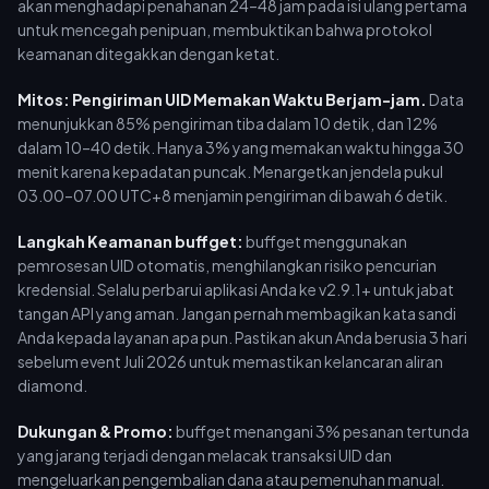
akan menghadapi penahanan 24–48 jam pada isi ulang pertama
untuk mencegah penipuan, membuktikan bahwa protokol
keamanan ditegakkan dengan ketat.
Mitos: Pengiriman UID Memakan Waktu Berjam-jam.
Data
menunjukkan 85% pengiriman tiba dalam 10 detik, dan 12%
dalam 10–40 detik. Hanya 3% yang memakan waktu hingga 30
menit karena kepadatan puncak. Menargetkan jendela pukul
03.00–07.00 UTC+8 menjamin pengiriman di bawah 6 detik.
Langkah Keamanan buffget:
buffget menggunakan
pemrosesan UID otomatis, menghilangkan risiko pencurian
kredensial. Selalu perbarui aplikasi Anda ke v2.9.1+ untuk jabat
tangan API yang aman. Jangan pernah membagikan kata sandi
Anda kepada layanan apa pun. Pastikan akun Anda berusia 3 hari
sebelum event Juli 2026 untuk memastikan kelancaran aliran
diamond.
Dukungan & Promo:
buffget menangani 3% pesanan tertunda
yang jarang terjadi dengan melacak transaksi UID dan
mengeluarkan pengembalian dana atau pemenuhan manual.