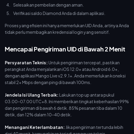
Selesaikan pembelian dengan aman.
Verifikasi saldo Diamond Anda di dalam aplikasi.
Proses yang efisien ini hanya memerlukan UID Anda, artinya Anda
tidak perlu membagikan kredensial login yang sensitif.
Mencapai Pengiriman UID di Bawah 2 Menit
Persyaratan Teknis:
Untuk pengiriman tercepat, pastikan
perangkat Anda menjalankan iOS 12.0+ atau Android 6.0+,
dengan aplikasi Mango Live v2.9.1+. Anda memerlukan koneksi
stabil 2+ Mbps dengan ping di bawah 100ms.
Jendela Isi Ulang Terbaik:
Lakukan top up antara pukul
03.00–07.00 UTC+8. Ini memberikan tingkat keberhasilan 99%
dan pengiriman di bawah 6 detik. 85% pesanan tiba dalam 10
detik, dan 12% dalam 10–40 detik.
Menangani Keterlambatan:
Jika pengiriman tertunda lebih
dari 40 menit, kemungkinan terjadi gangguan teknis.