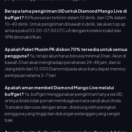
Berapa lama pengiriman UID untuk Diamond Mango Live di
buffget?
85% pesanan terkirim dalam 10 detik, dan 12% dalam
10–40 detik. Untuk pengiriman di bawah 6 detik, lakukan top up
antara pukul 03.00–07.00 UTC+8 dengan koneksi stabil dan
VPN dinonaktifkan.
Apakah Paket Musim PK diskon 70% tersedia untuk semua
pengguna?
Ya, tetapi akun harus berusia minimal 3 hari. Akun di
bawah 3 hari akan menghadapi penahanan 24–48 jam, dan isi
ulang lebih dari 10.000 Diamond pada akun baru dapat memicu
peninjauan selama 3–7 hari.
Apakah aman membeli Diamond Mango Live melalui
buffget?
Ya. buffget menggunakan pengiriman hanya via UID,
artinya Anda tidak pernah membagikan kata sandi akun Anda.
Transaksi diproses dengan aman, didukung oleh peringkat
pengguna yang tinggi dan dukungan pelanggan yang sangat
baik.