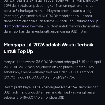
bahwa 48 jam terakhir dari sebuah event PK menyumbang 60–
70% dari total dampak peringkat. Namun ingat, akun harus
berusia 3+ hari agar memenuhi syarat promo, dan isi ulang
(recharge) yang melebihi 10.000 Diamond pada akun baru
dapat memicu peninjauan selama 3–7 hari. Jadi, lakukan
top up
diamond mango live
melalui buffget untuk menghindari markup
dalam aplikasi dan mendapatkan pengiriman UID instan.
Mengapa Juli 2026 adalah Waktu Terbaik
untuk Top Up
Menyusul penawaran 35.000 Diamond seharga $8,15 pada April
2026, Juli 2026 menjadi jendela diskon puncak. Maret 2026
sebelumnya menawarkan paket mulai dari 3.000 Diamond
($0,70) hingga 1.000.000 Diamond ($247,76).
Dalam praktiknya, Juli 2026 menghasilkan 4.294 Diamond per
USD, jauh mengungguli tarif resmi dalam aplikasi yang hanya
sebesar 3.048–3.077 Diamond per USD.