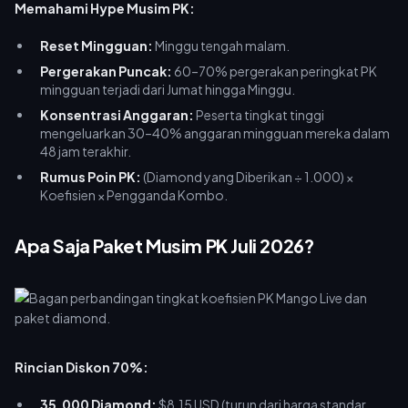
Memahami Hype Musim PK:
Reset Mingguan:
Minggu tengah malam.
Pergerakan Puncak:
60–70% pergerakan peringkat PK
mingguan terjadi dari Jumat hingga Minggu.
Konsentrasi Anggaran:
Peserta tingkat tinggi
mengeluarkan 30–40% anggaran mingguan mereka dalam
48 jam terakhir.
Rumus Poin PK:
(Diamond yang Diberikan ÷ 1.000) ×
Koefisien × Pengganda Kombo.
Apa Saja Paket Musim PK Juli 2026?
Rincian Diskon 70%:
35.000 Diamond:
$8,15 USD (turun dari harga standar