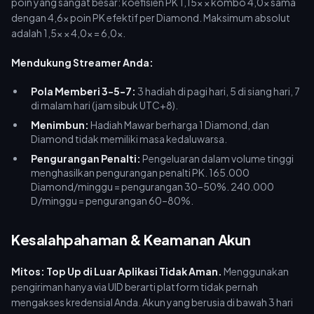
poin yang sangat besar: koefisien PK 1,15x × kombo 4,0x sama
dengan 4,6x poin PK efektif per Diamond. Maksimum absolut
adalah 1,5x × 4,0x = 6,0x.
Mendukung Streamer Anda:
Pola Memberi 3-5-7:
3 hadiah di pagi hari, 5 di siang hari, 7
di malam hari (jam sibuk UTC+8).
Menimbun:
Hadiah Mawar berharga 1 Diamond, dan
Diamond tidak memiliki masa kedaluwarsa.
Pengurangan Penalti:
Pengeluaran dalam volume tinggi
menghasilkan pengurangan penalti PK. 165.000
Diamond/minggu = pengurangan 30–50%. 240.000
D/minggu = pengurangan 60–80%.
Kesalahpahaman & Keamanan Akun
Mitos: Top Up di Luar Aplikasi Tidak Aman.
Menggunakan
pengiriman hanya via UID berarti platform tidak pernah
mengakses kredensial Anda. Akun yang berusia di bawah 3 hari