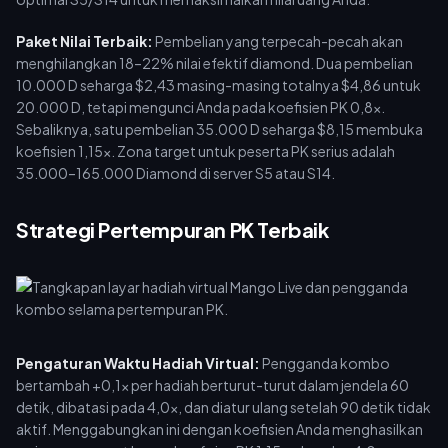
Paket Nilai Terbaik:
Pembelian yang terpecah-pecah akan
menghilangkan 18–22% nilai efektif diamond. Dua pembelian
10.000 D seharga $2,43 masing-masing totalnya $4,86 untuk
20.000 D, tetapi mengunci Anda pada koefisien PK 0,8x.
Sebaliknya, satu pembelian 35.000 D seharga $8,15 membuka
koefisien 1,15x. Zona target untuk peserta PK serius adalah
35.000–165.000 Diamond di server S5 atau S14.
Strategi Pertempuran PK Terbaik
Pengaturan Waktu Hadiah Virtual:
Pengganda kombo
bertambah +0,1x per hadiah berturut-turut dalam jendela 60
detik, dibatasi pada 4,0x, dan diatur ulang setelah 90 detik tidak
aktif. Menggabungkan ini dengan koefisien Anda menghasilkan