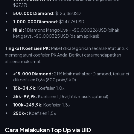
$27,17)
500.000 Diamond:
$123,88 USD
1.000.000 Diamond:
$247,76 USD
Nilai:
1 Diamond Mango Live = ~$0,000226 USD (pihak
ketiga) vs. ~$0,000325 USD (dalam aplikasi).
Tingkat Koefisien PK:
Paket dikategorikan secara ketat untuk
memengaruhi koefisien PK Anda. Berikut cara mendapatkan
efisiensi maksimal:
<15.000 Diamond:
21% lebih mahal per Diamond, terkunci
di koefisien 0,8x (800 poin/1k D)
15k–34,9k:
Koefisien 1,0x
35k–99,9k:
Koefisien 1,15x (Titik masuk optimal)
100k–249,9k:
Koefisien 1,3x
250k+:
Koefisien 1,5x
Cara Melakukan Top Up via UID