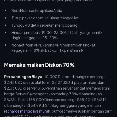
Bersihkan cache aplikasi Anda.
Tutup paksa dan mulai ulang Mango Live.
Tunggu 40 detik sebelum mencoba lagi.
Hindari jam sibuk (19.00–23.00 UTC+8), yang memiliki
tingkat kegagalan 15–20%.
Nonaktifkan VPN, karena VPN menambah tingkat
kegagalan ~18% akibat konflik perutean IP.
Memaksimalkan Diskon 70%
Perbandingan Biaya:
10.000 Diamond mungkin berharga
$2,48 USD di satu platform, $2,27 USD di platform lain, dan
$2,33 USD di server S13. Pemilihan server sangat memengaruhi
harga; Server S4 mengenakan markup 30% dibandingkan
S5/S14. Paket 165.000 Diamond berharga $38,42 di S5/S14
dibandingkan $54,99 di S4. Bagi pengguna yang mencari
recharge mango live murah
, buffget menyesuaikan dengan tarif
optimal S5/S14 untuk memaksimalkan nilai uang Anda.