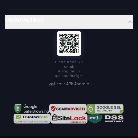
Unduh Aplikasi
Pindai kode QR
untuk
mengunduh
aplikasi Buffget
Unduh APK Android