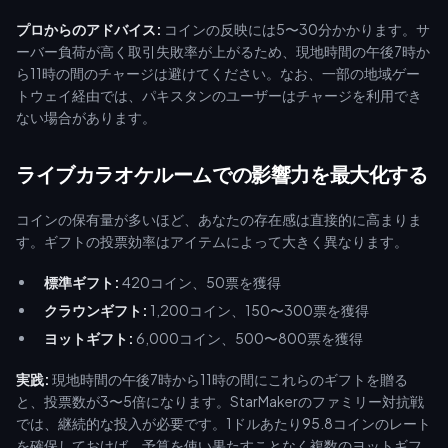
プロからのアドバイス:
コインの反映には5〜30分かかります。サ
ーバー負荷が高く取引失敗率が上がるため、現地時間の午後7時か
ら11時の間のチャージは避けてください。なお、一部の地域ゲー
トウェイ経由では、パキスタンのユーザーはチャージを利用でき
ない場合があります。
ライブカラオケルームでの影響力を最大化する
コインの保有量が多いほど、あなたの存在感は直接的に高まりま
す。ギフトの投票効率はアイテムによって大きく異なります。
標準ギフト:
420コイン、50票を獲得
クラウンギフト:
1,200コイン、150〜300票を獲得
ヨットギフト:
6,000コイン、500〜800票を獲得
実践:
現地時間の午後7時から11時の間にこれらのギフトを贈る
と、投票数が3〜5倍になります。StarMakerのファミリー対抗戦
では、継続的な投入が必要です。1ドルあたり95.8コインのレート
を確保しておけば、予算を使い果たすことなく複数のヨットギフ