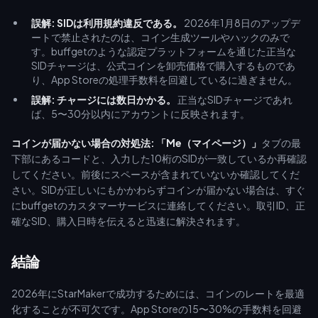
誤解: SIDは利用規約違反である。
2026年1月8日のアップデ
ートで禁止されたのは、コイン生成ツールやハックのみで
す。buffgetのような認定プラットフォームを通じた正当な
SIDチャージは、公式コインを卸売価格で購入するものであ
り、App Storeの処理手数料を回避しているに過ぎません。
誤解: チャージには数日かかる。
正当なSIDチャージであれ
ば、5〜30分以内にアカウントに反映されます。
コインが届かない場合の対処法:
「Me（マイページ）」
タブの最
下部にあるコードと、入力した10桁のSIDが一致しているか再確認
してください。前後にスペースが含まれていないか確認してくだ
さい。SIDが正しいにもかかわらずコインが届かない場合は、すぐ
にbuffgetのカスタマーサービスに連絡してください。取引ID、正
確なSID、購入日時を伝えると迅速に解決されます。
結論
2026年にStarMakerで成功するためには、コインのレートを最適
化することが不可欠です。App Storeの15〜30%の手数料を回避