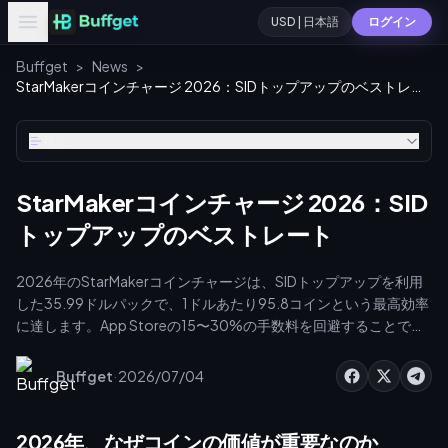
USD | 日本語
ログイン
Buffget
>
News
>
StarMakerコインチャージ 2026：SIDトップアップのベストレート
目次
StarMakerコインチャージ 2026：SID
トップアップのベストレート
2026年のStarMakerコインチャージは、SIDトップアップを利用
した35.99ドルパックで、1ドルあたり95.8コインという最高効率
に達します。App Storeの15〜30%の手数料を回避することで、
ギフト送信の効率を最大化できます。2026年第2四半期および第
4四半期のSupernovaXイベントでは1フェーズあたり515コインが
·
Buffget
2026/07/04
必要となるため、予算を抑えたいカラオケ配信者にとってサード
パーティプラットフォームの利用は不可欠です。最もお得なレー
トを確保するには、専用プラットフォームをご利用ください。ス
2026年、なぜコインの価値が重要なのか