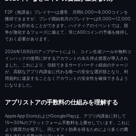
ムーズな[StarMakerコインのトップアップ]
(https://buffget.com/goods/starmaker-sing-karaoke)には、
F2P（無課金）プレイヤーは通常、月間6,000〜8,000コインを
競争力のある価格と即時配信を提供するbuffgetがおすすめです。
獲得できますが、プレイ開始初月のプレイヤーは8,000〜12,000
コインを貯めることができます。ハイティアのイベントでは、競
争が激化するフェーズに備えて、常に600コインの予備を維持し
ておく必要があります。
2026年1月8日のアップデートにより、コイン生成ツールや無料コ
インハックの使用に対するアカウントの永久停止措置が導入され
ました。これにより、信頼できるサードパーティ経由のチャージ
が、高額なアプリ内課金に代わる唯一の安全な選択肢となり、利
用規約に違反することなくアカウントの安全性を確保できるよう
になりました。
アプリストアの手数料の仕組みを理解する
Apple App StoreおよびGoogle Playは、アプリ内課金に対して
15〜30%のプラットフォーム手数料を上乗せしています。これに
より購買力が低下し、同じギフト効果を得るためにより多くの費
用を支払う必要が生じています。