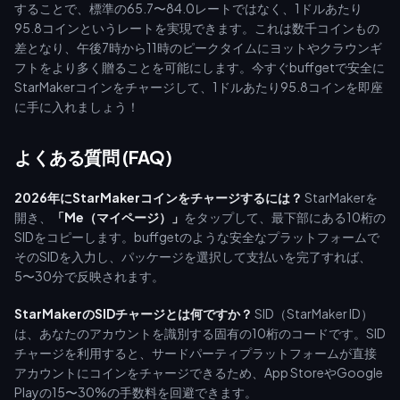
することで、標準の65.7〜84.0レートではなく、1ドルあたり
95.8コインというレートを実現できます。これは数千コインもの
差となり、午後7時から11時のピークタイムにヨットやクラウンギ
フトをより多く贈ることを可能にします。今すぐbuffgetで安全に
StarMakerコインをチャージして、1ドルあたり95.8コインを即座
に手に入れましょう！
よくある質問 (FAQ)
2026年にStarMakerコインをチャージするには？
StarMakerを
開き、
「Me（マイページ）」
をタップして、最下部にある10桁の
SIDをコピーします。buffgetのような安全なプラットフォームで
そのSIDを入力し、パッケージを選択して支払いを完了すれば、
5〜30分で反映されます。
StarMakerのSIDチャージとは何ですか？
SID（StarMaker ID）
は、あなたのアカウントを識別する固有の10桁のコードです。SID
チャージを利用すると、サードパーティプラットフォームが直接
アカウントにコインをチャージできるため、App StoreやGoogle
Playの15〜30%の手数料を回避できます。