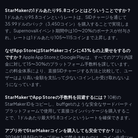
StarMakerの1ドルあたり95.8コインとはどういうことですか？
1ドルあたり95.8コインというレートは、SIDチャージを通じて
35.99ドルのパック（3,450コイン）を購入することで実現しま
す。SupernovaXイベント期間中は10〜20%のボーナスが付与さ
れ、レートは1ドルあたり105〜115コインまで上昇します。
なぜApp StoreはStarMakerコインに43%もの上乗せをするの
ですか？
Apple App StoreとGoogle Playは、すべてのアプリ内課
金に対して15〜30%のプラットフォーム手数料を課しています。
この料金体系により、直接SIDチャージする方法と比較して、ユー
ザーはより高い金額を支払って少ないコインしか受け取れないよ
うになっています。
StarMakerでApp Storeの手数料を回避するには？
10桁の
StarMaker IDをコピーし、buffgetのような安全なサードパーティ
プラットフォームで使用して直接コインパッケージを購入するこ
とで、1ドルあたり最大95.8コインというレートを確保できます。
アプリ外でStarMakerコインを購入しても安全ですか？
はい。
2026年1月8日のアップデートで禁止されたのは、コイン生成ツー