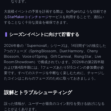
なります。
大規模イベントの予算を計画する際は、buffgetのような信頼でき
る
StarMakerコインチャージ
サービスを利用することで、過払い
することなく十分な資金を確保できます。
シーズンイベントに向けて貯蓄する
2026年春の「SupernovaX」シリーズは、14日間ずつの独立した
7つのフェーズ（Spring Blossom、Duet Harmony、Cherry
Blossom、Voice of Spring、Gift Carnival、Rising Star、Live
Room Showdown）で構成されています。2026年の第2四半期
および第4四半期には、1フェーズあたり515コインの参加費が必
要です。すべてのステージを中断なく楽しむために、チャージし
たコインはこれらのフェーズのために取っておきましょう。
誤解とトラブルシューティング
誤った情報が、ユーザーが最良のコイン割引を受ける妨げになる
ことがよくあります。