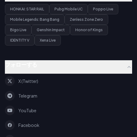
HONKAI: STAR RAIL
Pubg Mobile UC
Poppo Live
Mobile Legends: Bang Bang
Zenless Zone Zero
Bigo Live
Genshin Impact
Honor of Kings
IDENTITY V
Xena Live
フォローする
X (Twitter)
Telegram
YouTube
Facebook