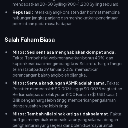
mendapatkan 20-50 Syiling (900-1,200 Syiling sebulan).
Reputasi:
Interaksi yang konsisten dan hormat membina
hubungan jangka panjang dan meningkatkan penerimaan
permintaan pada masa hadapan.
Salah Faham Biasa
Mitos: Sesi sentiasa menghabiskan dompet anda.
Fakta: Tambah nilai web menawarkan bonus 40%, dan
kupon kesetiaan mengimbangi kos. Selain itu, harga Tango
telah stabil pada 29 Januari 2026, memastikan
perancangan bajet yang boleh dijangka.
Mitos: Semua kandungan ASMR adalah sama.
Fakta:
Penstrim memperoleh $0.003 hingga $0.0035 bagi setiap
Berlian selepas ditolak yuran (200 Berlian = $1 USD kasar).
Bilik dengan harga lebih tinggi memberikan pengalaman
dengan usaha yang lebih tinggi.
Mitos: Tambah nilai pihak ketiga tidak selamat.
Fakta:
buffget menyediakan persekitaran yang selamat dengan
penghantaran yang segera dan boleh dipercayai untuk