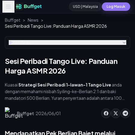
USD | Malaysia
Log Masuk
Buffget
>
News
>
Sesi Peribadi Tango Live: Panduan Harga ASMR 2026
Kandungan
Sesi Peribadi Tango Live: Panduan
Harga ASMR 2026
Kuasai
Strategi Sesi Peribadi 1-lawan-1 Tango Live
anda
dengan memahami nisbah Syiling-ke-Berlian 2:1 dan baki
mandatori 500 Berlian. Yuran penyertaan adalah antara 100
hingga 1,000 Berlian (200 hingga 2,000 Syiling). Anda
memerlukan baki minimum 500 Berlian (1,000 Syiling) untuk
·
Buffget
2026/06/01
memulakan sebarang sembang. Optimalkan bajet anda
menggunakan tambah nilai web untuk sehingga 40% lebih
syiling, manfaatkan langganan peminat untuk diskaun, dan atur
Mendapatkan Pek Berlian Bajet melalui