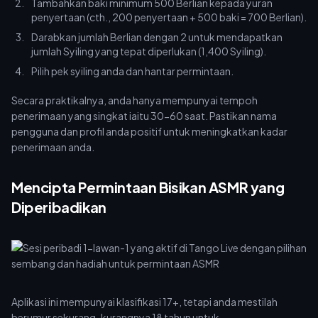
Tambahkan baki minimum 500 Berlian kepada yuran
penyertaan (cth., 200 penyertaan + 500 baki = 700 Berlian).
Darabkan jumlah Berlian dengan 2 untuk mendapatkan
jumlah Syiling yang tepat diperlukan (1,400 Syiling).
Pilih pek syiling anda dan hantar permintaan.
Secara praktikalnya, anda hanya mempunyai tempoh
penerimaan yang singkat iaitu 30-60 saat. Pastikan nama
pengguna dan profil anda positif untuk meningkatkan kadar
penerimaan anda.
Mencipta Permintaan Bisikan ASMR yang
Diperibadikan
Aplikasi ini mempunyai klasifikasi 17+, tetapi anda mestilah
berumur sekurang-kurangnya 18 tahun untuk