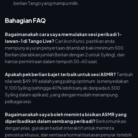
berlian Tango yang mampu milik.
Bahagian FAQ
Bagaimanakah cara saya memulakan sesi peribadi 1-
lawan-1 di Tango Live?
Cari ikon Kunci, pastikan anda
mempunyai yuran penyertaan ditambah baki minimum 500
Berlian (darabkan jumlah Berlian dengan 2 untuk Syiling), dan
hantar permintaan dalam tempoh 30-60 saat.
Apakah pek berlian bajet terbaik untuk sesi ASMR?
Tambah
nilai web $49.99 adalah yang paling optimum. Ia menyediakan
9,100 Syiling (sehingga 40% lebih banyak daripada 6,500
Syiling dalam aplikasi), yang dengan mudah menampung
pelbagai sesi.
Bagaimanakah saya boleh meminta bisikan ASMR yang
diperibadikan dalam sembang peribadi?
Berkomunikasi
dengan jelas, gunakan hadiah interaktif untuk meminta
pencetus khusus, dan sentiasa hormati batasan penyiar terlebih