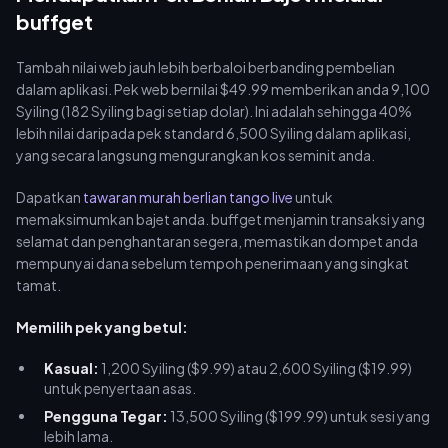
masa sesi anda untuk memaksimumkan ASMR peribadi tanpa
buffget
mengeringkan dompet anda.
Tambah nilai web jauh lebih berbaloi berbanding pembelian
dalam aplikasi. Pek web bernilai $49.99 memberikan anda 9,100
Syiling (182 Syiling bagi setiap dolar). Ini adalah sehingga 40%
lebih nilai daripada pek standard 6,500 Syiling dalam aplikasi,
yang secara langsung mengurangkan kos seminit anda.
Dapatkan
tawaran murah berlian tango live
untuk
memaksimumkan bajet anda. buffget menjamin transaksi yang
selamat dan penghantaran segera, memastikan dompet anda
mempunyai dana sebelum tempoh penerimaan yang singkat
tamat.
Memilih pek yang betul:
Kasual:
1,200 Syiling ($9.99) atau 2,600 Syiling ($19.99)
untuk penyertaan asas.
Pengguna Tegar:
13,500 Syiling ($199.99) untuk sesi yang
lebih lama.