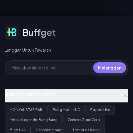
Langgan Untuk Tawaran
Buffget
Langgan Untuk Tawaran
Melanggan
Buffget Jualan Panas
HONKAI: STAR RAIL
Pubg Mobile UC
Poppo Live
Mobile Legends: Bang Bang
Zenless Zone Zero
Bigo Live
Genshin Impact
Honor of Kings