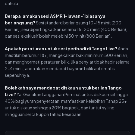
dahulu.
Berapa lamakah sesi ASMR 1-lawan-1 biasanya
berlangsung?
Sesi standard berlangsung 10-15 minit (200
Berlian), sesi dipertingkatkan selama 15-20 minit (400 Berlian),
dan sesi eksklusif boleh melebihi 30 minit (800 Berlian).
Apakah peraturan untuk sesi peribadi di Tango Live?
Anda
mestilah berumur 18+, mengekalkan baki minimum 500 Berlian,
dan menghormati peraturan bilik. Jika penyiar tidak hadir selama
2-4 minit, anda akan mendapat bayaran balik automatik
sepenuhnya.
Bolehkah saya mendapat diskaun untuk berlian Tango
Live?
Ya. Gunakan Langganan Peminat untuk diskaun sehingga
40% bagi yuran penyertaan, manfaatkan kelebihan Tahap 25+
untuk diskaun sehingga 20% bagi pek, dan tuntut syiling
mingguan serta kupon tahap kesetiaan.