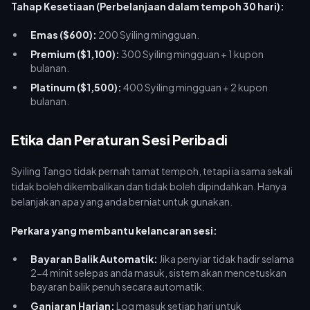
Tahap Kesetiaan (Perbelanjaan dalam tempoh 30 hari):
Emas ($600):
200 Syiling mingguan.
Premium ($1,100):
300 Syiling mingguan + 1 kupon
bulanan.
Platinum ($1,500):
400 Syiling mingguan + 2 kupon
bulanan.
Etika dan Peraturan Sesi Peribadi
Syiling Tango tidak pernah tamat tempoh, tetapi ia sama sekali
tidak boleh dikembalikan dan tidak boleh dipindahkan. Hanya
belanjakan apa yang anda berniat untuk gunakan.
Perkara yang membantu kelancaran sesi:
Bayaran Balik Automatik:
Jika penyiar tidak hadir selama
2-4 minit selepas anda masuk, sistem akan mencetuskan
bayaran balik penuh secara automatik.
Ganjaran Harian:
Log masuk setiap hari untuk