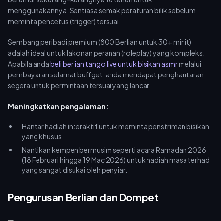
menggunakannya. Sentiasa semak peraturan bilik sebelum
meminta pencetus (trigger) tersuai.
Sembang peribadi premium (800 Berlian untuk 30+ minit)
adalah ideal untuk lakonan peranan (roleplay) yang kompleks.
Apabila anda
beli berlian tango live untuk bisikan asmr
melalui
pembayaran selamat buffget, anda mendapat penghantaran
segera untuk permintaan tersuai yang lancar.
Meningkatkan pengalaman:
Hantar hadiah interaktif untuk meminta penstriman bisikan
yang khusus.
Nantikan kempen bermusim seperti acara Ramadan 2026
(18 Februari hingga 19 Mac 2026) untuk hadiah masa terhad
yang sangat disukai oleh penyiar.
Pengurusan Berlian dan Dompet